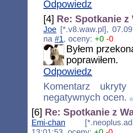
Odpowiedz
[4]
Re: Spotkanie 
Joe
[*.v8.waw.pl], 07.0
na
#1
, oceny:
+0
-0
Byłem przekona
poprawiłem.
Odpowiedz
Komentarz ukryty
negatywnych ocen.
[6]
Re: Spotkanie z W
Emi-chan
[*.neoplus.adsl
13:01:53, oceny:
+0
-0