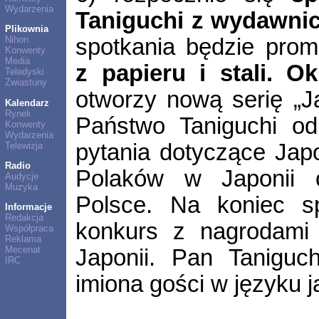
Wydarzenia
Taniguchi z wydawni
Plikownia
spotkania będzie pro
Nihon
Konwenty
Media
z papieru i stali. O
Teledyski
Zwiastuny
otworzy nową serię „J
Kalendarz
Rynek
Państwo Taniguchi od
Konwenty
Wydarzenia
pytania dotyczące Japo
Telewizja
Radio
Polaków w Japonii 
Audycje
Muzyka
Polsce. Na koniec sp
Informacje
Redakcja
konkurs z nagrodami 
Współpraca
Reklama
Mecenat
Japonii. Pan Taniguch
IRC
imiona gości w języku 