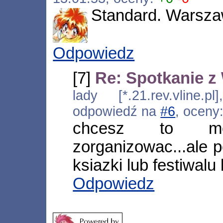
Standard. Warsza
Odpowiedz
[7]
Re: Spotkanie 
lady [*.21.rev.vline.p
odpowiedź na
#6
, oceny
chcesz to m
zorganizowac...ale 
ksiazki lub festiwal
Odpowiedz