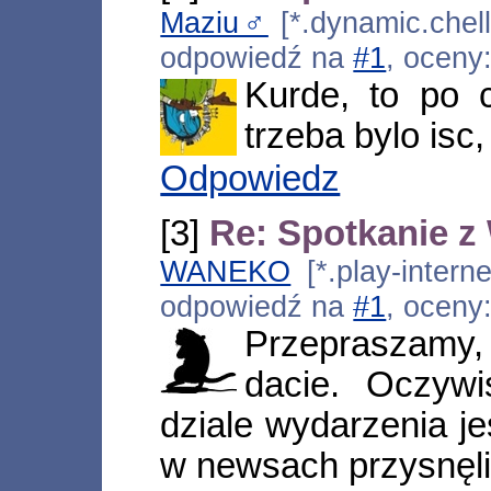
Maziu♂
[*.dynamic.chell
odpowiedź na
#1
, oceny
Kurde, to po 
trzeba bylo isc
Odpowiedz
[3]
Re: Spotkanie 
WANEKO
[*.play-interne
odpowiedź na
#1
, oceny
Przepraszamy
dacie. Oczyw
dziale wydarzenia j
w newsach przysnęli