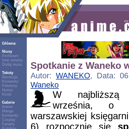
Główna
Niusy
Archiwum
Inne serwisy
Spotkanie z Waneko 
Dodaj niusa
Teksty
Autor:
WANEKO
, Data: 06
Recenzje
Konwenty
Waneko
Felietony
Humor
W najbliższą
Kiosk
września, o 
Galerie
Anime
Manga
warszawskiej księgarn
Konwenty
Cosplay
6) rozpocznie się
sp
Fanarty
Komiksy