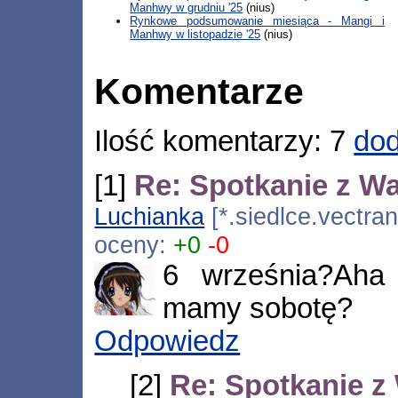
Manhwy w grudniu '25
(nius)
Rynkowe podsumowanie miesiąca - Mangi i
Manhwy w listopadzie '25
(nius)
Komentarze
Ilość komentarzy: 7
dod
[1]
Re: Spotkanie z W
Luchianka
[*.siedlce.vectran
oceny:
+0
-0
6 września?Aha 
mamy sobotę?
Odpowiedz
[2]
Re: Spotkanie 