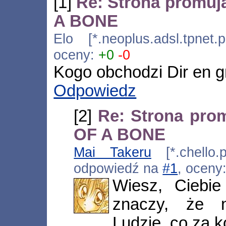
[1]
Re: Strona prom
A BONE
Elo [*.neoplus.adsl.tpnet.
oceny:
+0
-0
Kogo obchodzi Dir en g
Odpowiedz
[2]
Re: Strona pr
OF A BONE
Mai Takeru
[*.chello.
odpowiedź na
#1
, oceny
Wiesz, Ciebie
znaczy, że n
Ludzie, co za 