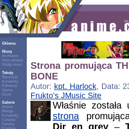
Główna
Niusy
Archiwum
Inne serwisy
Strona promująca 
Dodaj niusa
Teksty
BONE
Recenzje
Konwenty
Autor:
kpt. Harlock
, Data: 2
Felietony
Humor
Frukto’s JMusic Site
Kiosk
Właśnie została
Galerie
Anime
Manga
strona
promująca
Konwenty
Cosplay
Dir en grey
–
Fanarty
Komiksy