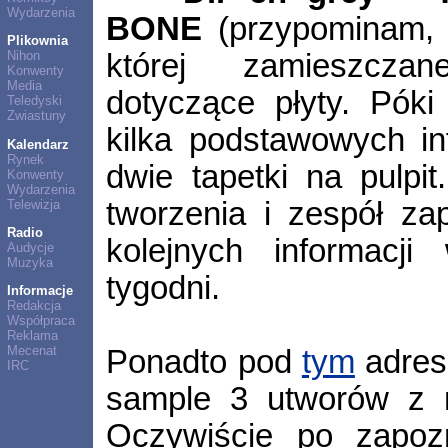
Wydarzenia
BONE
(przypominam, p
Plikownia
której zamieszcza
Nihon
Konwenty
Media
dotyczące płyty. Pók
Teledyski
Zwiastuny
kilka podstawowych in
Kalendarz
Rynek
dwie tapetki na pulpit
Konwenty
Wydarzenia
tworzenia i zespół za
Telewizja
Radio
kolejnych informacji
Audycje
Muzyka
tygodni.
Informacje
Redakcja
Współpraca
Reklama
Mecenat
Ponadto pod
tym
adres
IRC
sample 3 utworów z 
Oczywiście po zapoz