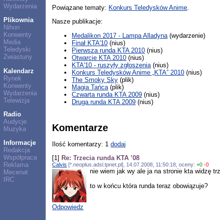
Wydarzenia
Powiązane tematy:
Konkurs Teledysków Anime
.
Plikownia
Nasze publikacje:
Nihon
Konwenty
Medalikon 2017 - Lampa Alladyna
(wydarzenie)
Media
Finał KTA'10
(nius)
Teledyski
Pierwsza runda KTA 2010
(nius)
Zwiastuny
Otwarcie KTA 2010
(nius)
KTA'10 - ruszyły zgłoszenia
(nius)
Kalendarz
Konkurs Teledysków Anime „KTA” 2010
(nius)
Rynek
The Smoky Sky
(plik)
Konwenty
Magia Tańca
(plik)
Wydarzenia
Czwarta runda KTA 2009
(nius)
Telewizja
Druga runda KTA 2009
(nius)
Radio
Audycje
Komentarze
Muzyka
Informacje
Ilość komentarzy: 1
dodaj
Redakcja
Współpraca
[1]
Re: Trzecia runda KTA ’08
Reklama
Calvis
[*.neoplus.adsl.tpnet.pl], 14.07.2008, 11:50:18, oceny:
+0
-0
nie wiem jak wy ale ja na stronie kta widzę trz
Mecenat
IRC
to w końcu która runda teraz obowiązuje?
Odpowiedz