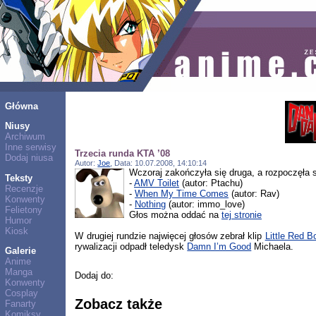
Główna
Niusy
Archiwum
Inne serwisy
Trzecia runda KTA ’08
Dodaj niusa
Autor:
Joe
, Data: 10.07.2008, 14:10:14
Wczoraj zakończyła się druga, a rozpoczęła 
Teksty
-
AMV Toilet
(autor: Ptachu)
Recenzje
-
When My Time Comes
(autor: Rav)
Konwenty
-
Nothing
(autor: immo_love)
Felietony
Głos można oddać na
tej stronie
Humor
Kiosk
W drugiej rundzie najwięcej głosów zebrał klip
Little Red B
rywalizacji odpadł teledysk
Damn I’m Good
Michaela.
Galerie
Anime
Manga
Dodaj do:
Konwenty
Cosplay
Zobacz także
Fanarty
Komiksy