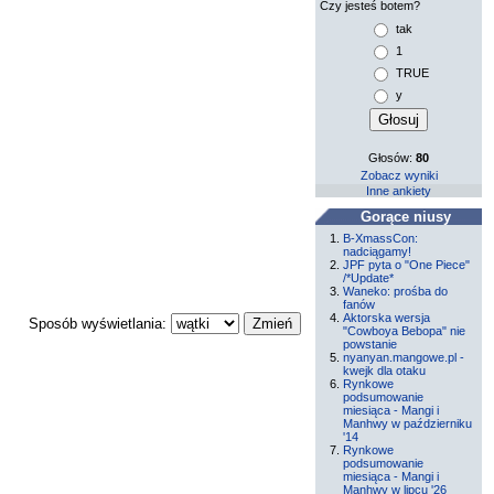
Czy jesteś botem?
tak
1
TRUE
y
Głosów:
80
Zobacz wyniki
Inne ankiety
Gorące niusy
B-XmassCon:
nadciągamy!
JPF pyta o "One Piece"
/*Update*
Waneko: prośba do
fanów
Aktorska wersja
Sposób wyświetlania:
"Cowboya Bebopa" nie
powstanie
nyanyan.mangowe.pl -
kwejk dla otaku
Rynkowe
podsumowanie
miesiąca - Mangi i
Manhwy w październiku
'14
Rynkowe
podsumowanie
miesiąca - Mangi i
Manhwy w lipcu '26