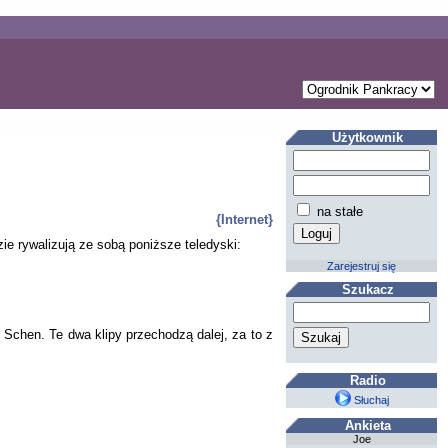
Użytkownik
na stałe
{Internet}
zie rywalizują ze sobą poniższe teledyski:
Zarejestruj się
Szukacz
t Schen. Te dwa klipy przechodzą dalej, za to z
Radio
Słuchaj
Ankieta
Joe