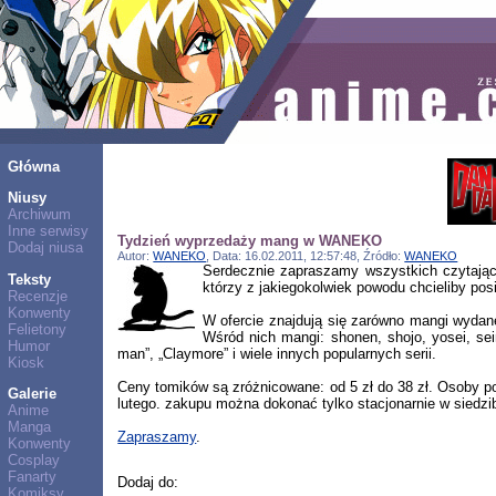
Główna
Niusy
Archiwum
Inne serwisy
Tydzień wyprzedaży mang w WANEKO
Dodaj niusa
Autor:
WANEKO
, Data: 16.02.2011, 12:57:48, Źródło:
WANEKO
Serdecznie zapraszamy wszystkich czytając
Teksty
którzy z jakiegokolwiek powodu chcieliby po
Recenzje
Konwenty
W ofercie znajdują się zarówno mangi wydane
Felietony
Wśród nich mangi: shonen, shojo, yosei, seine
Humor
man”, „Claymore” i wiele innych popularnych serii.
Kiosk
Ceny tomików są zróżnicowane: od 5 zł do 38 zł. Osoby po
Galerie
lutego. zakupu można dokonać tylko stacjonarnie w siedzi
Anime
Manga
Zapraszamy
.
Konwenty
Cosplay
Fanarty
Dodaj do:
Komiksy