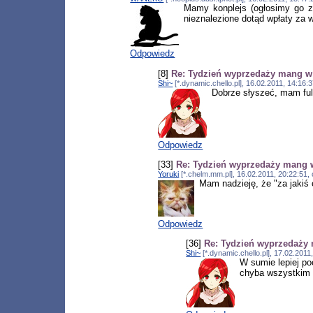
Mamy konplejs (ogłosimy go za
nieznalezione dotąd wpłaty za w
Odpowiedz
[8]
Re: Tydzień wyprzedaży mang
Shi~
[*.dynamic.chello.pl], 16.02.2011, 14:16
Dobrze słyszeć, mam ful
Odpowiedz
[33]
Re: Tydzień wyprzedaży man
Yoruki
[*.chelm.mm.pl], 16.02.2011, 20:22:51
Mam nadzieję, że "za jakiś 
Odpowiedz
[36]
Re: Tydzień wyprzedaż
Shi~
[*.dynamic.chello.pl], 17.02.201
W sumie lepiej po
chyba wszystkim n