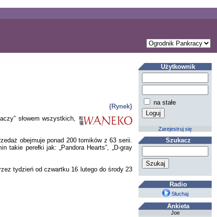
Użytkownik
na stałe
{Rynek}
daczy” słowem wszystkich,
Zarejestruj się
rzedaż obejmuje ponad 200 tomików z 63 serii.
Szukacz
in takie perełki jak: „Pandora Hearts”, „D-gray
rzez tydzień od czwartku 16 lutego do środy 23
Radio
Słuchaj
Ankieta
Joe