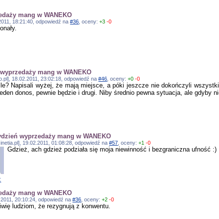
rzedaży mang w WANEKO
2.2011, 18:21:40, odpowiedź na
#36
, oceny:
+3
-0
onały.
ń wyprzedaży mang w WANEKO
o.pl], 18.02.2011, 23:02:18, odpowiedź na
#46
, oceny:
+0
-0
le? Napisali wyżej, że mają miejsce, a póki jeszcze nie dokończyli wszystki
jeden donos, pewnie będzie i drugi. Niby średnio pewna sytuacja, ale gdyby nie 
Tydzień wyprzedaży mang w WANEKO
.inetia.pl], 19.02.2011, 01:08:28, odpowiedź na
#57
, oceny:
+1
-0
Gdzież, ach gdzież podziała się moja niewinność i bezgraniczna ufność :)
z
rzedaży mang w WANEKO
2.2011, 20:10:24, odpowiedź na
#36
, oceny:
+2
-0
ziwię ludziom, że rezygnują z konwentu.