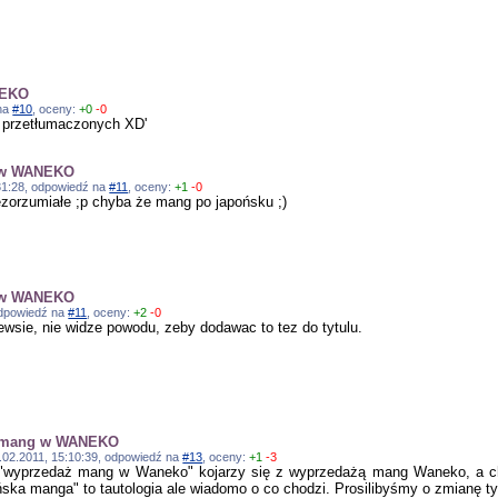
NEKO
 na
#10
, oceny:
+0
-0
e przetłumaczonych XD'
g w WANEKO
:31:28, odpowiedź na
#11
, oceny:
+1
-0
ezorzumiałe ;p chyba że mang po japońsku ;)
g w WANEKO
 odpowiedź na
#11
, oceny:
+2
-0
ewsie, nie widze powodu, zeby dodawac to tez do tytulu.
y mang w WANEKO
16.02.2011, 15:10:39, odpowiedź na
#13
, oceny:
+1
-3
"wyprzedaż mang w Waneko" kojarzy się z wyprzedażą mang Waneko, a ch
ska manga" to tautologia ale wiadomo o co chodzi. Prosilibyśmy o zmianę t