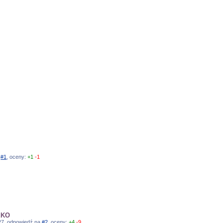
a
#1
, oceny:
+1
-1
EKO
7:27, odpowiedź na
#2
, oceny:
+4
-9