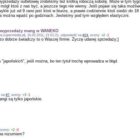
yprzedaży outletowej zrobiliśmy też krótką roboczą sobotę. Może w tym tygo
 mógł ktoś z nas być, a jeszcze tego nie wiemy. Jeśli pojawi się taka możl
wykle już od 9 rano jest ktoś w biurze, a prawie codziennie ktoś siedzi do 
a można wpaść po godzinach. Jesteśmy pod tym względem elastyczni.
ń wyprzedaży mang w WANEKO
a.supermedia.pl], 16.02.2011, 21:01:21, odpowiedź na
#24
, oceny:
+2
-1
dzo dobrze świadczy to o Waszej firmie. Życzę udanej sprzedaży;]
 "japońskich", jeśli można, bo ten tytuł trochę wprowadza w błąd.
ź na
#7
, oceny:
+3
-1
ngi są tylko japońskie.
 oceny:
+2
-0
yba rozumiem?