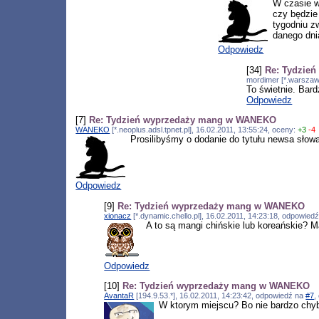
W czasie w
czy będzie
tygodniu z
danego dni
Odpowiedz
[34]
Re: Tydzie
mordimer [*.warszaw
To świetnie. Bar
Odpowiedz
[7]
Re: Tydzień wyprzedaży mang w WANEKO
WANEKO
[*.neoplus.adsl.tpnet.pl], 16.02.2011, 13:55:24, oceny:
+3
-4
Prosilibyśmy o dodanie do tytułu newsa słowa
Odpowiedz
[9]
Re: Tydzień wyprzedaży mang w WANEKO
xionacz
[*.dynamic.chello.pl], 16.02.2011, 14:23:18, odpowied
A to są mangi chińskie lub koreańskie? Ma
Odpowiedz
[10]
Re: Tydzień wyprzedaży mang w WANEKO
AvantaR
[194.9.53.*], 16.02.2011, 14:23:42, odpowiedź na
#7
,
W ktorym miejscu? Bo nie bardzo ch