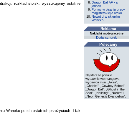
Dragon Ball AF - a
rakcji, rozkład stoisk, wyszukujemy ostatnie
jednak
Pomoc w pisaniu pracy
magisterskiej o otaku
Nowości w sklepiku
Waneko
Reklama
Naklejki motywacyjne
Dodaj sznurek
Polecamy
Najstarsze polskie
wydawnictwo mangowe,
wydawca m.in. „Akira”,
„Chobits”, „Cowboy Bebop”,
„Dragon Ball”, „Ghost in the
Shell”, „Hellsing”, „Naruto” i
„Neon Genesis Evangelion”.
niu Waneko po ich ostatnich przeżyciach. I tak