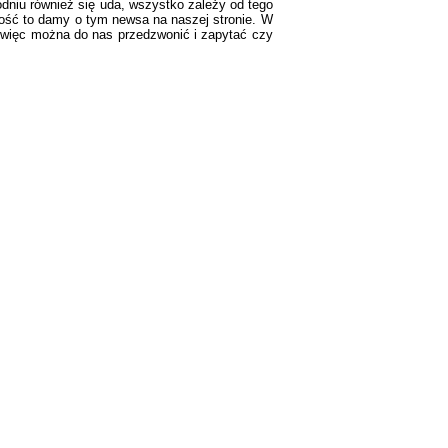
dniu również się uda, wszystko zależy od tego
iwość to damy o tym newsa na naszej stronie. W
18 więc można do nas przedzwonić i zapytać czy