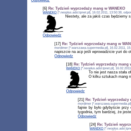
Odpowiedz
[6]
Re: Tydzień wyprzedaży mang w WANEKO
WANEKO
[*.neoplus.adsl.tpnet.pl], 16.02.2011, 13:50:38, od
Niestety, ale za jakiś czas będziemy 
Odpowiedz
[17]
Re: Tydzień wyprzedaży mang w WA
mordimer [*.warszawa.supermedia.pl], 16.02.2011, 1
napiszcie na acp jeśli wprowadzicie yuri do of
Odpowiedz
[18]
Re: Tydzień wyprzedaży man
WANEKO
[*.neoplus.adsl.tpnet.pl], 16.02.20
To nie jest nasza stała 
O kilku sztukach mang n
Odpowiedz
[21]
Re: Tydzień wyprzedaż
mordimer [*.warszawa.supermedia.pl]
fajnie by było gdybyście przy 
tygodnia, tym bardziej, że jest
Odpowiedz
[24]
Re: Tydzień wyp
WANEKO
[*.neoplus.adsl.tpn