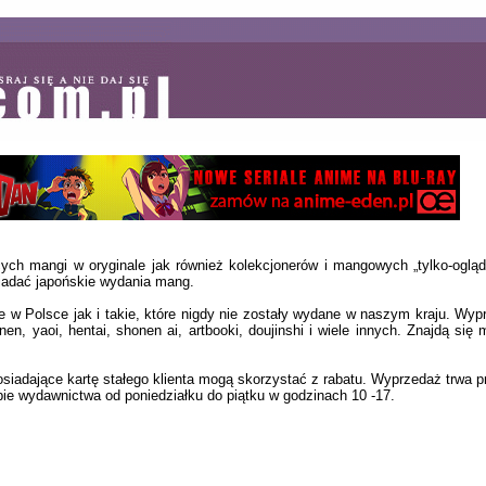
ych mangi w oryginale jak również kolekcjonerów i mangowych „tylko-oglą
siadać japońskie wydania mang.
 w Polsce jak i takie, które nigdy nie zostały wydane w naszym kraju. Wyp
n, yaoi, hentai, shonen ai, artbooki, doujinshi i wiele innych. Znajdą się m
siadające kartę stałego klienta mogą skorzystać z rabatu. Wyprzedaż trwa p
bie wydawnictwa od poniedziałku do piątku w godzinach 10 -17.