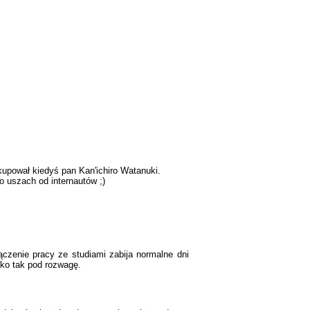
 kupował kiedyś pan Kan'ichiro Watanuki.
o uszach od internautów ;)
Łączenie pracy ze studiami zabija normalne dni
ylko tak pod rozwagę.