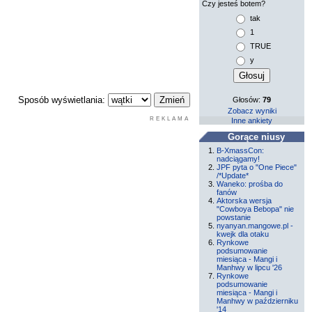
Czy jesteś botem?
tak
1
TRUE
y
Sposób wyświetlania:
Głosów:
79
Zobacz wyniki
REKLAMA
Inne ankiety
Gorące niusy
B-XmassCon:
nadciągamy!
JPF pyta o "One Piece"
/*Update*
Waneko: prośba do
fanów
Aktorska wersja
"Cowboya Bebopa" nie
powstanie
nyanyan.mangowe.pl -
kwejk dla otaku
Rynkowe
podsumowanie
miesiąca - Mangi i
Manhwy w lipcu '26
Rynkowe
podsumowanie
miesiąca - Mangi i
Manhwy w październiku
'14