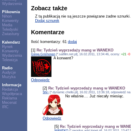
Wydarzenia
Zobacz także
Plikownia
Z tą publikacją nie są jeszcze powiązane żadne sznurki.
Nihon
Dodaj sznurek
Konwenty
Media
Teledyski
Komentarze
Zwiastuny
Ilość komentarzy: 61
dodaj
Kalendarz
Rynek
[1]
Re: Tydzień wyprzedaży mang w WANEKO
Konwenty
Ginga Grishonen
[*.satfilm.net.pl], 16.02.2011, 13:34:46, oceny:
+21
-0
Wydarzenia
A konwent?
Telewizja
Radio
Audycje
Muzyka
Odpowiedz
Informacje
[2]
Re: Tydzień wyprzedaży mang w WANEKO
Redakcja
Shi~
[*.dynamic.chello.pl], 16.02.2011, 13:36:18, odpowiedź n
Współpraca
No właśnie.... Już niecały miesiąc.
Reklama
Mecenat
IRC
Odpowiedz
[5]
Re: Tydzień wyprzedaży mang w WAN
WANEKO
[*.neoplus.adsl.tpnet.pl], 16.02.2011, 13:4