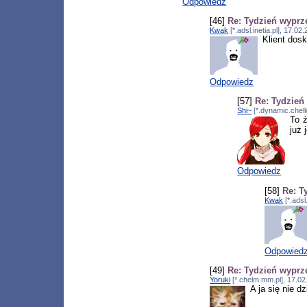
Odpowiedz
[46]
Re: Tydzień wyp
Kwak
[*.adsl.inetia.pl], 17.0
Klient dosk
Odpowiedz
[57]
Re: Tydzie
Shi~
[*.dynamic.chell
To ź
już 
Odpowiedz
[58]
Re: 
Kwak
[*.adsl
Odpowied
[49]
Re: Tydzień wyp
Yoruki
[*.chelm.mm.pl], 17.0
A ja się nie d