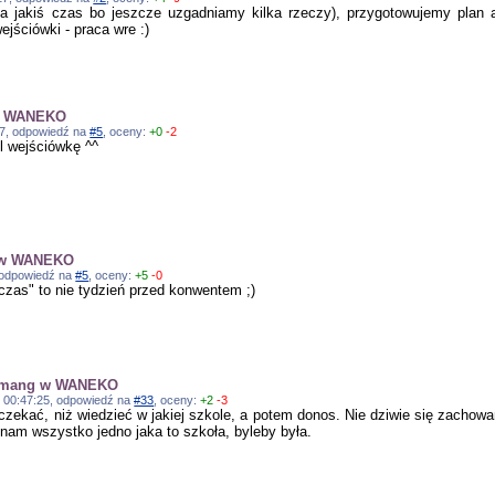
 jakiś czas bo jeszcze uzgadniamy kilka rzeczy), przygotowujemy plan at
ejściówki - praca wre :)
 w WANEKO
:37, odpowiedź na
#5
, oceny:
+0
-2
l wejściówkę ^^
g w WANEKO
, odpowiedź na
#5
, oceny:
+5
-0
czas" to nie tydzień przed konwentem ;)
y mang w WANEKO
1, 00:47:25, odpowiedź na
#33
, oceny:
+2
-3
czekać, niż wiedzieć w jakiej szkole, a potem donos. Nie dziwie się zachowa
am wszystko jedno jaka to szkoła, byleby była.