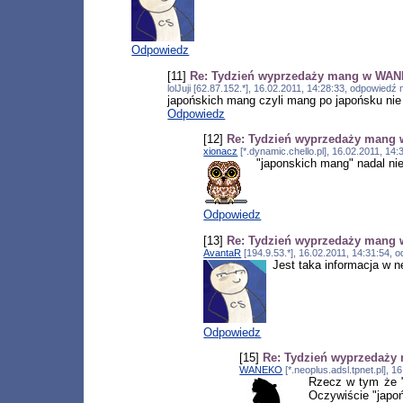
Odpowiedz
[11]
Re: Tydzień wyprzedaży mang w WA
lolJuji [62.87.152.*], 16.02.2011, 14:28:33, odpowiedź
japońskich mang czyli mang po japońsku ni
Odpowiedz
[12]
Re: Tydzień wyprzedaży man
xionacz
[*.dynamic.chello.pl], 16.02.2011, 14
"japonskich mang" nadal ni
Odpowiedz
[13]
Re: Tydzień wyprzedaży man
AvantaR
[194.9.53.*], 16.02.2011, 14:31:54,
Jest taka informacja w n
Odpowiedz
[15]
Re: Tydzień wyprzedaż
WANEKO
[*.neoplus.adsl.tpnet.pl], 
Rzecz w tym że 
Oczywiście "japoń