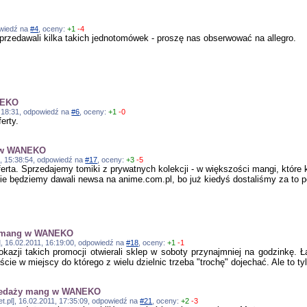
powiedź na
#4
, oceny:
+1
-4
sprzedawali kilka takich jednotomówek - proszę nas obserwować na allegro.
NEKO
5:18:31, odpowiedź na
#6
, oceny:
+1
-0
erty.
g w WANEKO
11, 15:38:54, odpowiedź na
#17
, oceny:
+3
-5
oferta. Sprzedajemy tomiki z prywatnych kolekcji - w większości mangi, które
ie będziemy dawali newsa na anime.com.pl, bo już kiedyś dostaliśmy za to p
y mang w WANEKO
, 16.02.2011, 16:19:00, odpowiedź na
#18
, oceny:
+1
-1
okazji takich promocji otwierali sklep w soboty przynajmniej na godzinkę. 
eście w miejscy do którego z wielu dzielnic trzeba "trochę" dojechać. Ale to t
rzedaży mang w WANEKO
et.pl], 16.02.2011, 17:35:09, odpowiedź na
#21
, oceny:
+2
-3