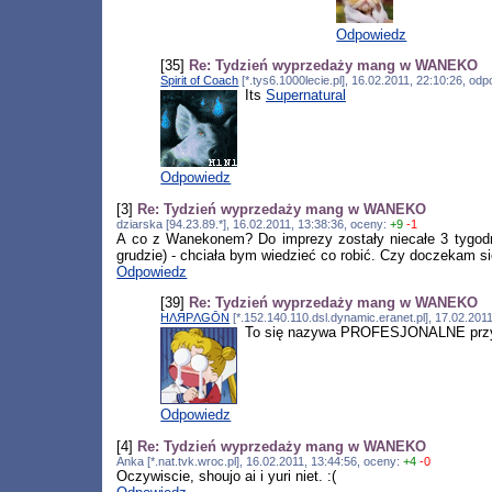
Odpowiedz
[35]
Re: Tydzień wyprzedaży mang w WANEKO
Spirit of Coach
[*.tys6.1000lecie.pl], 16.02.2011, 22:10:26, o
Its
Supernatural
Odpowiedz
[3]
Re: Tydzień wyprzedaży mang w WANEKO
dziarska [94.23.89.*], 16.02.2011, 13:38:36, oceny:
+9
-1
A co z Wanekonem? Do imprezy zostały niecałe 3 tygodni
grudzie) - chciała bym wiedzieć co robić. Czy doczekam s
Odpowiedz
[39]
Re: Tydzień wyprzedaży mang w WANEKO
HΛЯPΛGŌN
[*.152.140.110.dsl.dynamic.eranet.pl], 17.02.20
To się nazywa PROFESJONALNE przy
Odpowiedz
[4]
Re: Tydzień wyprzedaży mang w WANEKO
Anka [*.nat.tvk.wroc.pl], 16.02.2011, 13:44:56, oceny:
+4
-0
Oczywiscie, shoujo ai i yuri niet. :(