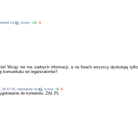
dpowiedź na
#1
, oceny:
+11
-0
e! Wciąż nie ma żadnych informacji, a na forach wszyscy dyskutują tylko 
ię komunikatu od organizatorów?
11, 06:47:54, odpowiedź na
#3
, oceny:
+6
-5
gotowanie do konwentu. ZAL.PL