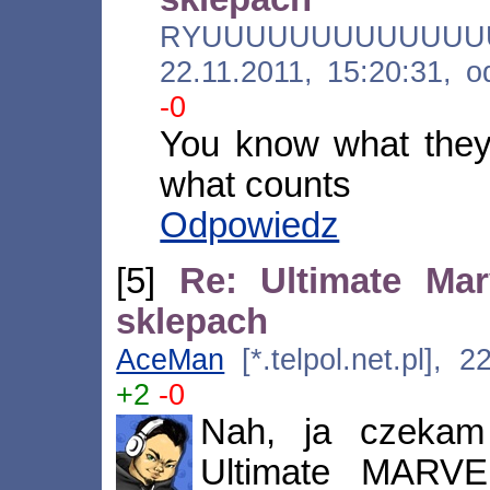
RYUUUUUUUUUUUUUU 
22.11.2011, 15:20:31, 
-0
You know what they s
what counts
Odpowiedz
[5]
Re: Ultimate Ma
sklepach
AceMan
[*.telpol.net.pl], 
+2
-0
Nah, ja czek
Ultimate MAR