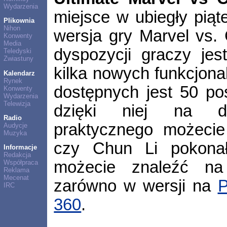
Wydarzenia
miejsce w ubiegły piąt
Plikownia
Nihon
wersja gry Marvel vs.
Konwenty
Media
dyspozycji graczy jes
Teledyski
Zwiastuny
kilka nowych funkcjona
Kalendarz
Rynek
dostępnych jest 50 po
Konwenty
Wydarzenia
Telewizja
dzięki niej na dr
Radio
praktycznego możecie
Audycje
Muzyka
czy Chun Li pokonał
Informacje
Redakcja
możecie znaleźć na
Współpraca
Reklama
Mecenat
zarówno w wersji na
P
IRC
360
.