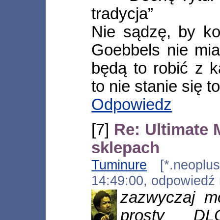
tradycja”
Nie sądzę, by ko
Goebbels nie miał
będą to robić z 
to nie stanie się t
Odpowiedz
[7]
Re: Ultimate
sklepach
Tuminure
[*.neoplus.
14:49:00, odpowiedź
zazwyczaj m
prosty D