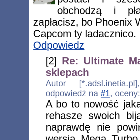
obchodzą i pł
zapłacisz, bo Phoenix W
Capcom ty ladacznico.
Odpowiedz
[2]
Re: Ultimate M
sklepach
Autor [*.adsl.inetia.p
odpowiedź na
#1
, oceny
A bo to nowość jak
rehasze swoich bij
naprawdę nie powi
wersja Mega Turbo