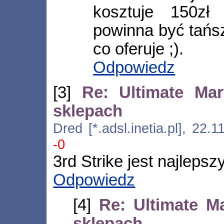
kosztuje 150zł
powinna być tańs
co oferuje ;).
Odpowiedz
[3]
Re: Ultimate Ma
sklepach
Dred [*.adsl.inetia.pl], 22
-0
3rd Strike jest najleps
Odpowiedz
[4]
Re: Ultimate M
sklepach