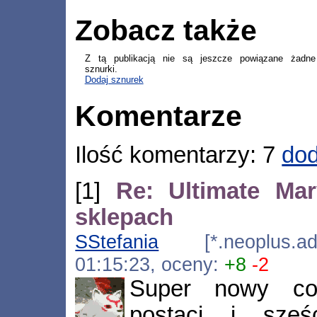
Zobacz także
Z tą publikacją nie są jeszcze powiązane żadne
sznurki.
Dodaj sznurek
Komentarze
Ilość komentarzy: 7
dod
[1]
Re: Ultimate Ma
sklepach
SStefania
[*.neoplus.adsl
01:15:23, oceny:
+8
-2
Super nowy con
postaci i sześ