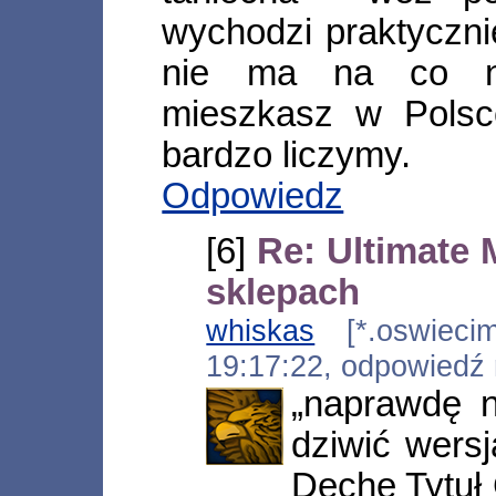
wychodzi praktyczni
nie ma na co na
mieszkasz w Polsc
bardzo liczymy.
Odpowiedz
[6]
Re: Ultimate
sklepach
whiskas
[*.oswiecim.
19:17:22, odpowiedź
„naprawdę n
dziwić wers
Dechę Tytuł 