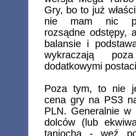
Gry, bo to już właśc
nie mam nic prz
rozsądne odstępy, 
balansie i podsta
wykraczają po
dodatkowymi postaci
Poza tym, to nie j
cena gry na PS3 na
PLN. Generalnie w 
dolców (lub ekwiw
taniocha - weź p