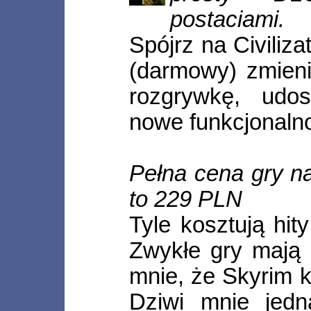
postaciami.
Spójrz na Civiliz
(darmowy) zmien
rozgrywkę, udo
nowe funkcjonalno
Pełna cena gry n
to 229 PLN
Tyle kosztują hit
Zwykłe gry mają 
mnie, że Skyrim 
Dziwi mnie jed