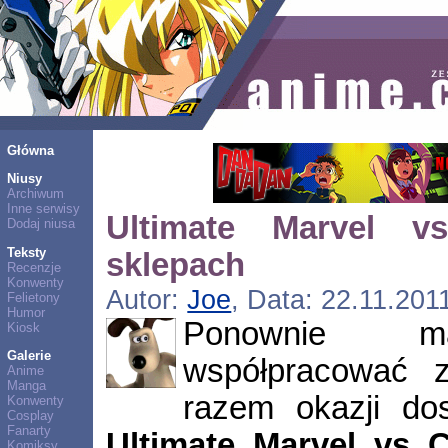
Główna
Niusy
Archiwum
Inne serwisy
Ultimate Marvel
Dodaj niusa
Teksty
sklepach
Recenzje
Konwenty
Autor:
Joe
, Data: 22.11.201
Felietony
Humor
Ponownie m
Kiosk
Galerie
współpracować 
Anime
Manga
razem okazji dos
Konwenty
Cosplay
Fanarty
Ultimate Marvel vs
Komiksy