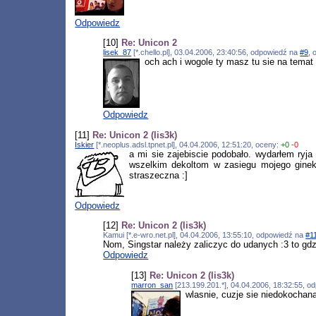
Odpowiedz
[10]
Re: Unicon 2
lisek_87
[*.chello.pl], 03.04.2006, 23:40:56, odpowiedź na
#9
, 
och ach i wogole ty masz tu sie na temat
Odpowiedz
[11]
Re: Unicon 2 (lis3k)
Iskier
[*.neoplus.adsl.tpnet.pl], 04.04.2006, 12:51:20, oceny:
+0
-0
a mi sie zajebiscie podobało. wydarłem ryja
wszelkim dekoltom w zasiegu mojego ginekolo
straszeczna :]
Odpowiedz
[12]
Re: Unicon 2 (lis3k)
Kamui [*.e-wro.net.pl], 04.04.2006, 13:55:10, odpowiedź na
#1
Nom, Singstar należy zaliczyc do udanych :3 to gd
Odpowiedz
[13]
Re: Unicon 2 (lis3k)
marron_san
[213.199.201.*], 04.04.2006, 18:32:55, 
wlasnie, cuzje sie niedokochan