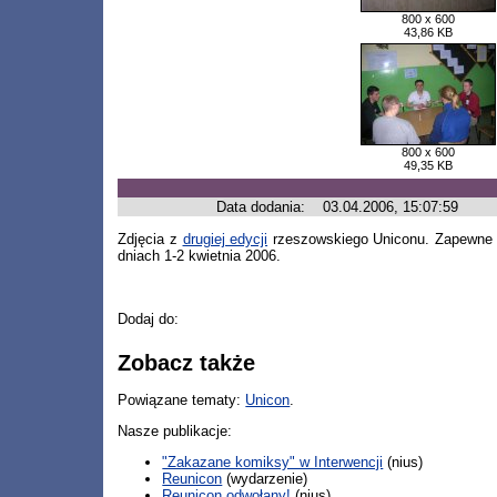
800 x 600
43,86 KB
800 x 600
49,35 KB
Data dodania:
03.04.2006, 15:07:59
Zdjęcia z
drugiej edycji
rzeszowskiego Uniconu. Zapewne z r
dniach 1-2 kwietnia 2006.
Dodaj do:
Zobacz także
Powiązane tematy:
Unicon
.
Nasze publikacje:
"Zakazane komiksy" w Interwencji
(nius)
Reunicon
(wydarzenie)
Reunicon odwołany!
(nius)