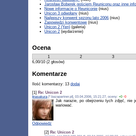
Jarosław Boberek gościem Reuniconu oraz inne inf
Nowe informacje o Reuniconie
(nius)
Unicon 3 odwołany
(nius)
Najlepszy konwent sezonu lato 2006
(nius)
Zapowiedzi konwentowe
(nius)
Unicon 2 (Yen)
(galeria)
Unicon 2
(wydarzenie)
Ocena
1
2
3
6,00/10 (2 głosów)
Komentarze
Ilość komentarzy: 13
dodaj
[1]
Re: Unicon 2
linasakura
[*.bazapartner.pl], 03.04.2006, 15:21:27, oceny:
+0
-0
Jak narazie, po obejrzeniu tych zdjęć, nie
wariować.
Odpowiedz
[2]
Re: Unicon 2