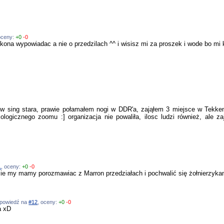
oceny:
+0
-0
 kona wypowiadac a nie o przedzilach ^^ i wisisz mi za proszek i wode bo mi 
 w sing stara, prawie połamałem nogi w DDR'a, zająłem 3 miejsce w Tekken
gicznego zoomu :] organizacja nie powaliła, ilosc ludzi również, ale zaj
1
, oceny:
+0
-0
zie my mamy porozmawiac z Marron przedziałach i pochwalić się żołnierzyka
odpowiedź na
#12
, oceny:
+0
-0
a xD