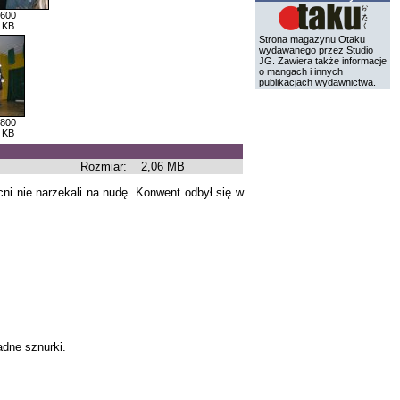
 600
 KB
Strona magazynu Otaku
wydawanego przez Studio
JG. Zawiera także informacje
o mangach i innych
publikacjach wydawnictwa.
 800
 KB
Rozmiar:
2,06 MB
cni nie narzekali na nudę. Konwent odbył się w
adne sznurki.