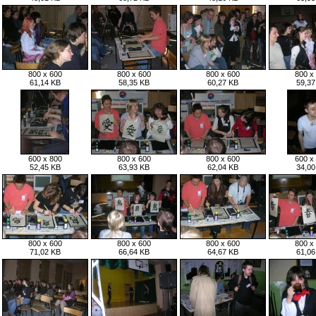
800 x 600
800 x 600
800 x 600
800 x
61,14 KB
58,35 KB
60,27 KB
59,37
600 x 800
800 x 600
800 x 600
600 x
52,45 KB
63,93 KB
62,04 KB
34,00
800 x 600
800 x 600
800 x 600
800 x
71,02 KB
66,64 KB
64,67 KB
61,06