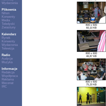
Wydarzenia
Plikownia
Nihon
Konwenty
Media
Teledyski
800 x 600
Zwiastuny
60,10 KB
Kalendarz
Rynek
Konwenty
Wydarzenia
Telewizja
800 x 600
Radio
46,87 KB
Audycje
Muzyka
Informacje
Redakcja
Współpraca
Reklama
800 x 600
Mecenat
75,20 KB
IRC