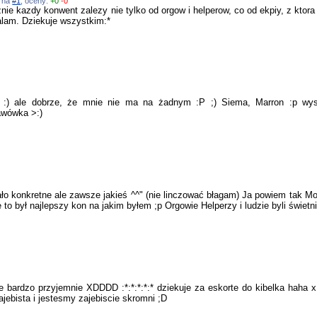
ź na
#1
, oceny:
+0
-0
znie kazdy konwent zalezy nie tylko od orgow i helperow, co od ekpiy, z ktor
nalam. Dziekuje wszystkim:*
. :) ale dobrze, że mnie nie ma na żadnym :P ;) Siema, Marron :p wys
awówka >:)
ło konkretne ale zawsze jakieś ^^" (nie linczować błagam) Ja powiem tak Mo
to był najlepszy kon na jakim byłem ;p Orgowie Helperzy i ludzie byli świetni 
 bardzo przyjemnie XDDDD :*:*:*:*:* dziekuje za eskorte do kibelka haha xD
zajebista i jestesmy zajebiscie skromni ;D