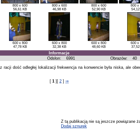
800 x 600
800 x 600
800 x 600
800 x
56,61 KB
46,98 KB
52,90 KB
54,12
600 x 800
600 x 800
600 x 800
600 x
47,78 KB
32,38 KB
48,60 KB
37,52
Informacje
Odsłon:
6991
Obrazów:
40
acji dość odległej lokalizacji frekwencja na konwencie była niska, ale obe
[
1
][
2
]
⇒
Z tą publikacją nie są jeszcze powiązane ż
Dodaj sznurek