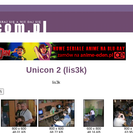
Unicon 2 (lis3k)
lis3k
800 x 600
800 x 600
600 x 800
800 x
48,01 KB
68,72 KB
48,16 KB
63,95