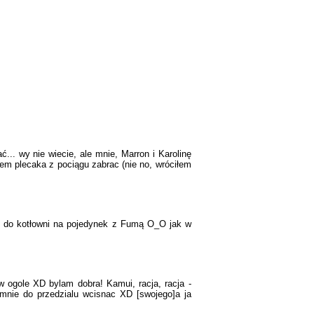
ć... wy nie wiecie, ale mnie, Marron i Karolinę
ałem plecaka z pociągu zabrac (nie no, wróciłem
dzę do kotłowni na pojedynek z Fumą O_O jak w
i w ogole XD bylam dobra! Kamui, racja, racja -
 mnie do przedzialu wcisnac XD [swojego]a ja