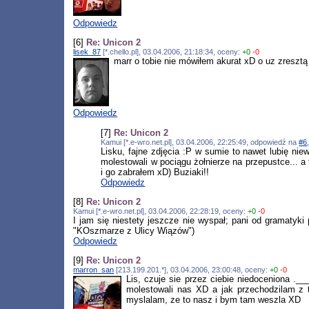
Odpowiedz
[6]
Re: Unicon 2
lisek_87
[*.chello.pl], 03.04.2006, 21:18:34, oceny:
+0
-0
marr o tobie nie mówiłem akurat xD o uz zresztą 
Odpowiedz
[7]
Re: Unicon 2
Kamui [*.e-wro.net.pl], 03.04.2006, 22:25:49, odpowiedź na
#6
Lisku, fajne zdjęcia :P w sumie to nawet lubię niew
molestowali w pociągu żołnierze na przepustce... a 
i go zabrałem xD) Buziaki!!
Odpowiedz
[8]
Re: Unicon 2
Kamui [*.e-wro.net.pl], 03.04.2006, 22:28:19, oceny:
+0
-0
I jam się niestety jeszcze nie wyspał; pani od gramatyk
"KOszmarze z Ulicy Wiązów")
Odpowiedz
[9]
Re: Unicon 2
marron_san
[213.199.201.*], 03.04.2006, 23:00:48, oceny:
+0
-0
Lis, czuje sie przez ciebie niedoceniona .__
molestowali nas XD a jak przechodzilam z t
myslalam, ze to nasz i bym tam weszla XD