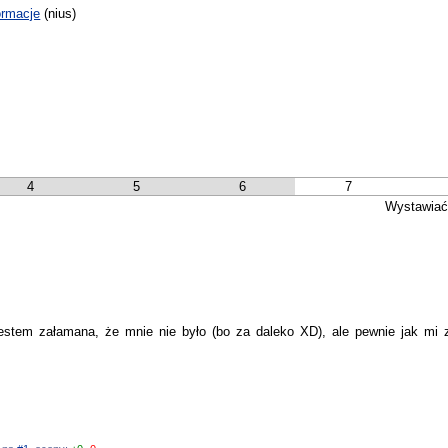
ormacje
(nius)
4
5
6
7
Wystawiać
 jestem załamana, że mnie nie było (bo za daleko XD), ale pewnie jak mi 