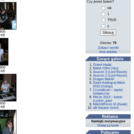
Czy jesteś botem?
tak
1
TRUE
y
 600
 KB
Głosów:
79
Zobacz wyniki
Inne ankiety
Gorące galerie
Orient Hadal
 800
BAKA Y2K4 (Yen)
 KB
Asucon 3 (Lord Raven)
Asucon 2 (Lord Raven)
Dragon Ball AF
Dzień Kwitnącej Wiśni
2010 (Gargu)
Crystalicum – tapety
świąteczne
PAcon 2013 – ludzie
(Lurker_pas)
 600
MAGNIFIcon VI (Kwak)
 KB
aB-5olution (Ichri)
Reklama
Naklejki motywacyjne
Dodaj sznurek
Polecamy