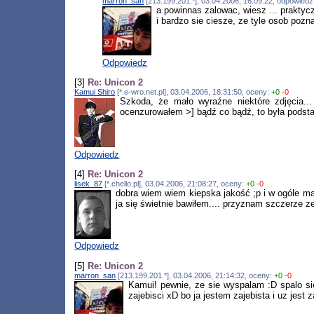
marron_san
[213.199.201.*], 03.04.2006, 16:09:22, odpowied
a powinnas zalowac, wiesz ... praktyc
i bardzo sie ciesze, ze tyle osob poz
Odpowiedz
[3]
Re: Unicon 2
Kamui Shiro
[*.e-wro.net.pl], 03.04.2006, 18:31:50, oceny:
+0
-0
Szkoda, że mało wyraźne niektóre zdjęcia..
ocenzurowałem >] bądź co bądź, to była podst
Odpowiedz
[4]
Re: Unicon 2
lisek_87
[*.chello.pl], 03.04.2006, 21:08:27, oceny:
+0
-0
dobra wiem wiem kiepska jakość ;p i w ogóle ma
ja się świetnie bawiłem.... przyznam szczerze ze 
Odpowiedz
[5]
Re: Unicon 2
marron_san
[213.199.201.*], 03.04.2006, 21:14:32, oceny:
+0
-0
Kamui! pewnie, ze sie wyspalam :D spalo sie
zajebisci xD bo ja jestem zajebista i uz jest 