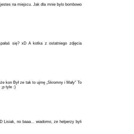
a jestes na miejscu. Jak dla mnie bylo bombowo
pałaś się? xD A kotka z ostatniego zdjęcia
że kon Był ze tak to ujmę „Skromny i Mały” To
;p tyle :)
 Lisiak, no baaa... wiadomo, ze helperzy byli