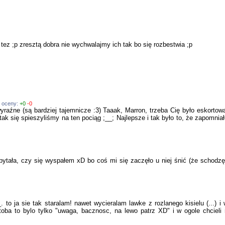
tez ;p zresztą dobra nie wychwalajmy ich tak bo się rozbestwia ;p
, oceny:
+0
-0
yraźne (są bardziej tajemnicze :3) Taaak, Marron, trzeba Cię było eskortowa
tak się spieszyliśmy na ten pociąg ;__; Najlepsze i tak było to, że zapomni
i pytała, czy się wyspałem xD bo coś mi się zaczęło u niej śnić (że scho
_. to ja sie tak staralam! nawet wycieralam lawke z rozlanego kisielu (...) 
oba to bylo tylko "uwaga, bacznosc, na lewo patrz XD" i w ogole chcieli