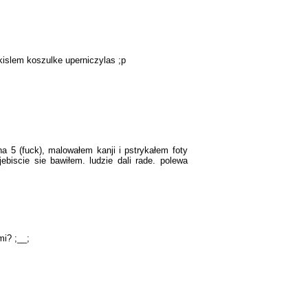
kislem koszulke uperniczylas ;p
a 5 (fuck), malowałem kanji i pstrykałem foty
ebiscie sie bawiłem. ludzie dali rade. polewa
mi? ;__;