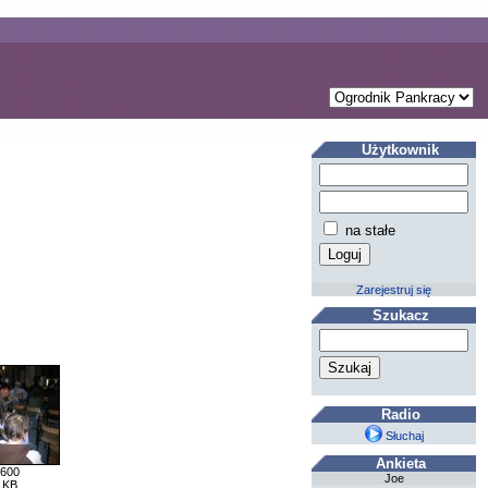
Użytkownik
na stałe
Zarejestruj się
Szukacz
Radio
Słuchaj
Ankieta
 600
Joe
 KB