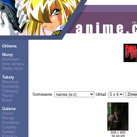
Główna
Niusy
Archiwum
Inne serwisy
Dodaj niusa
Teksty
Recenzje
Konwenty
Felietony
Sortowanie:
Układ:
Humor
Kiosk
Galerie
Anime
Manga
Konwenty
Cosplay
Fanarty
600 x 800
Komiksy
36,68 KB