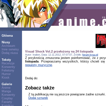
Główna
Niusy
Archiwum
Inne serwisy
Visual Shock Vol.2 przełożony na 24 listopada
Dodaj niusa
Autor: Inalion, Data: 12.11.2012, 07:07:07, Źródło:
forum kyuu.pl
Z przykrością zmuszona jestem poinformować, że z przyc
Teksty
listopada
. Przepraszamy wszystkich, którzy chcieli s
Recenzje
requesty muzyczne
.
Konwenty
Felietony
Humor
Kiosk
Dodaj do:
Galerie
Zobacz także
Anime
Manga
Z tą publikacją nie są jeszcze powiązane żadne sznurki.
Konwenty
Dodaj sznurek
Cosplay
Fanarty
Komiksy