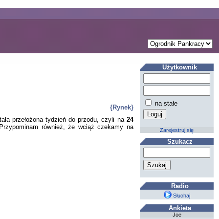
Użytkownik
na stałe
{Rynek}
ła przełożona tydzień do przodu, czyli na
24
h! Przypominam również, że wciąż czekamy na
Zarejestruj się
Szukacz
Radio
Słuchaj
Ankieta
Joe