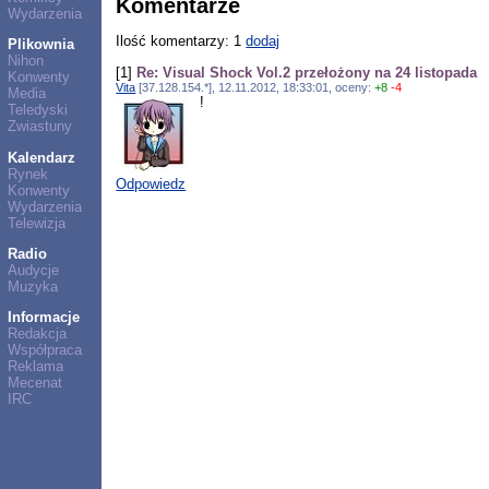
Komentarze
Wydarzenia
Ilość komentarzy: 1
dodaj
Plikownia
Nihon
[1]
Re: Visual Shock Vol.2 przełożony na 24 listopada
Konwenty
Vita
[37.128.154.*], 12.11.2012, 18:33:01, oceny:
+8
-4
Media
!
Teledyski
Zwiastuny
Kalendarz
Rynek
Odpowiedz
Konwenty
Wydarzenia
Telewizja
Radio
Audycje
Muzyka
Informacje
Redakcja
Współpraca
Reklama
Mecenat
IRC