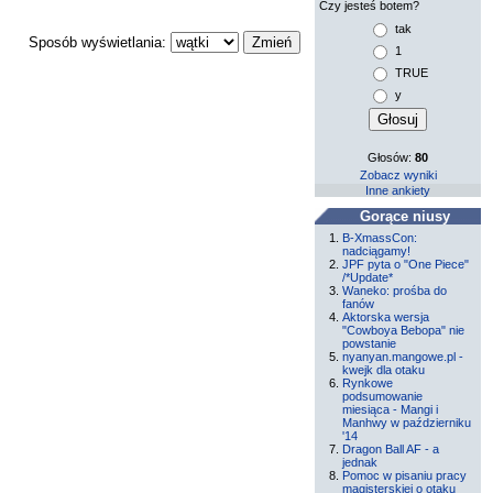
Czy jesteś botem?
tak
Sposób wyświetlania:
1
TRUE
y
Głosów:
80
Zobacz wyniki
Inne ankiety
Gorące niusy
B-XmassCon:
nadciągamy!
JPF pyta o "One Piece"
/*Update*
Waneko: prośba do
fanów
Aktorska wersja
"Cowboya Bebopa" nie
powstanie
nyanyan.mangowe.pl -
kwejk dla otaku
Rynkowe
podsumowanie
miesiąca - Mangi i
Manhwy w październiku
'14
Dragon Ball AF - a
jednak
Pomoc w pisaniu pracy
magisterskiej o otaku