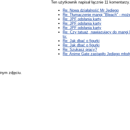
Ten użytkownik napisał łącznie 11 komentarz
Re: Nowa działalność Mr Jediego
Re: Tłumaczenie mangi "Bleach" - mo
Re: JPF odsłania karty
Re: JPF odsłania karty
Re: JPF odsłania karty
Re: Czy tatuaż, nawiązujący do mangi 
to:
Re: Jak dbać o figurki
Re: Jak dbać o figurki
Re: Szukasz pracy?
Re: Anime Gate zastąpiło Jediego mł
dnym zdjęciu.