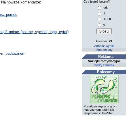
Czy jesteś botem?
y. Najnowsze komentarze:
tak
1
żesz pomóc
TRUE
y
bądź anime (postać, symbol, logo, cytat)
Głosów:
79
Zobacz wyniki
Inne ankiety
odym padawanem
Reklama
Naklejki motywacyjne
Dodaj sznurek
Polecamy
Portal poświęcony grom
muzycznym takim jak
Stepmania i UltraStar.