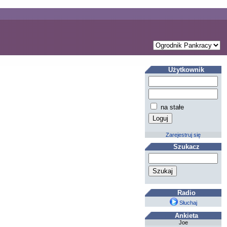
Użytkownik
na stałe
Zarejestruj się
Szukacz
Radio
Słuchaj
Ankieta
Joe