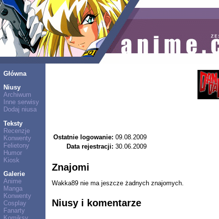
Główna
Niusy
Archiwum
Inne serwisy
Dodaj niusa
Teksty
Recenzje
Ostatnie logowanie:
09.08.2009
Konwenty
Felietony
Data rejestracji:
30.06.2009
Humor
Kiosk
Znajomi
Galerie
Anime
Wakka89 nie ma jeszcze żadnych znajomych.
Manga
Konwenty
Niusy i komentarze
Cosplay
Fanarty
Komiksy