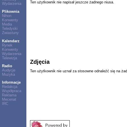
Ten użytkownik nie napisał jeszcze żadnego niusa.
Wydarzenia
Plikownia
Nihon
Konwenty
Media
Teledyski
Zwiastuny
Kalendarz
Rynek
Konwenty
Wydarzenia
Telewizja
Zdjęcia
Radio
Audycje
Ten użytkownik nie uznał za stosowne odnaleźć się na ża
Muzyka
Informacje
Redakcja
Współpraca
Reklama
Mecenat
IRC