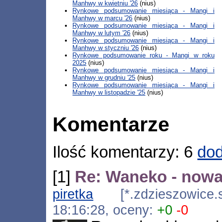
Manhwy w kwietniu '26
(nius)
Rynkowe podsumowanie miesiąca - Mangi i
Manhwy w marcu '26
(nius)
Rynkowe podsumowanie miesiąca - Mangi i
Manhwy w lutym '26
(nius)
Rynkowe podsumowanie miesiąca - Mangi i
Manhwy w styczniu '26
(nius)
Rynkowe podsumowanie roku - Mangi w roku
2025
(nius)
Rynkowe podsumowanie miesiąca - Mangi i
Manhwy w grudniu '25
(nius)
Rynkowe podsumowanie miesiąca - Mangi i
Manhwy w listopadzie '25
(nius)
Komentarze
Ilość komentarzy: 6
dod
[1]
Re: Waneko - nowa
piretka
[*.zdzieszowice.sd
18:16:28, oceny:
+0
-0