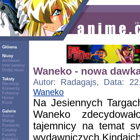
Główna
Niusy
Archiwum
Inne serwisy
Waneko - nowa dawka 
Dodaj niusa
Teksty
Autor: Radagajs, Data: 22.
Recenzje
Konwenty
Waneko
Felietony
Humor
Na Jesiennych Targac
Kiosk
Waneko zdecydowało
Galerie
Anime
Manga
tajemnicy na temat s
Konwenty
Cosplay
wydawniczych.Kindaich
Fanarty
Komiksy