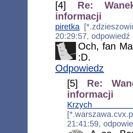
[4]
Re: Wane
informacji
piretka
[*.zdzieszowic
20:29:57, odpowiedź
Och, fan Mar
:D.
Odpowiedz
[5]
Re: Wan
informacji
Krzyc
[*.warszawa.cvx.
21:41:59, odpowi