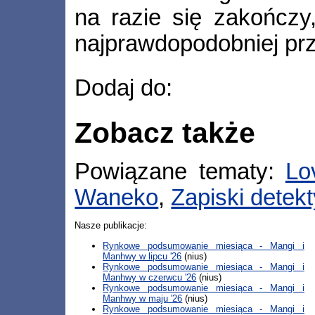
na razie się zakończy
najprawdopodobniej prz
Dodaj do:
Zobacz także
Powiązane tematy:
Lo
Waneko
,
Zapiski detek
Nasze publikacje:
Rynkowe podsumowanie miesiąca - Mangi i
Manhwy w lipcu '26
(nius)
Rynkowe podsumowanie miesiąca - Mangi i
Manhwy w czerwcu '26
(nius)
Rynkowe podsumowanie miesiąca - Mangi i
Manhwy w maju '26
(nius)
Rynkowe podsumowanie miesiąca - Mangi i