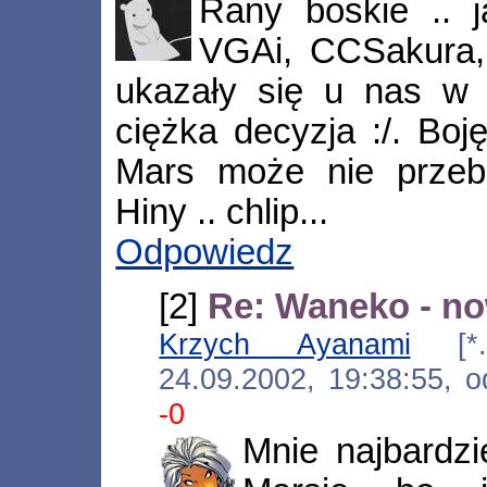
Rany boskie .. 
VGAi, CCSakura,
ukazały się u nas w t
ciężka decyzja :/. Boj
Mars może nie przebi
Hiny .. chlip...
Odpowiedz
[2]
Re: Waneko - no
Krzych Ayanami
[*.wa
24.09.2002, 19:38:55,
-0
Mnie najbardzi