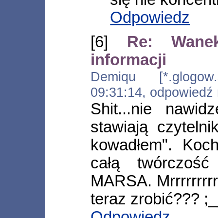
Odpowiedz
[6]
Re: Wane
informacji
Demiqu [*.glogow.s
09:31:14, odpowiedź
Shit...nie nawi
stawiają czyteln
kowadłem". Koch
całą twórczoś
MARSA. Mrrrrrrrrrrrr
teraz zrobić??? ;
Odpowiedz