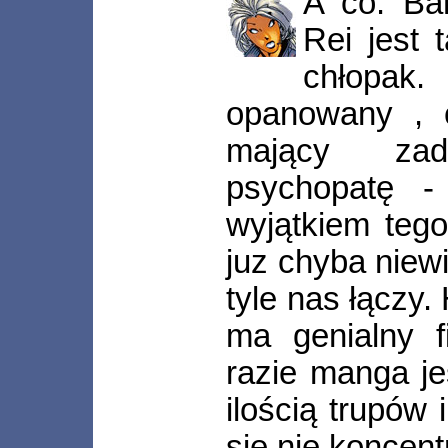
A co. Ba
Rei jest 
chłopak
opanowany , 
mający zad
psychopatę - 
wyjątkiem teg
juz chyba niewi
tyle nas łączy.
ma genialny 
razie manga je
ilością trupów 
się nie koncent