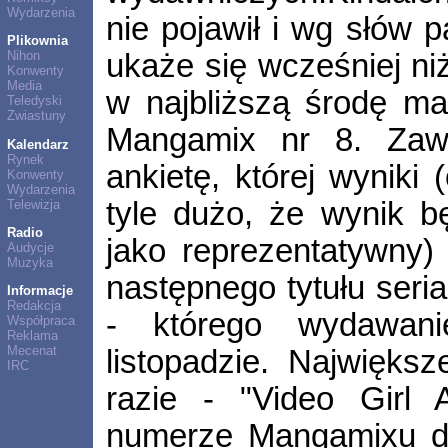
Wydarzenia
nie pojawił i wg słów 
Plikownia
ukaże się wcześniej ni
Nihon
Konwenty
Media
w najbliższą środę ma
Teledyski
Zwiastuny
Mangamix nr 8. Zawi
Kalendarz
Rynek
ankietę, której wyniki 
Konwenty
Wydarzenia
tyle dużo, że wynik b
Telewizja
Radio
jako reprezentatywny)
Audycje
Muzyka
następnego tytułu seri
Informacje
Redakcja
- którego wydawan
Współpraca
Reklama
Mecenat
listopadzie. Najwięks
IRC
razie - "Video Girl
numerze Mangamixu dz