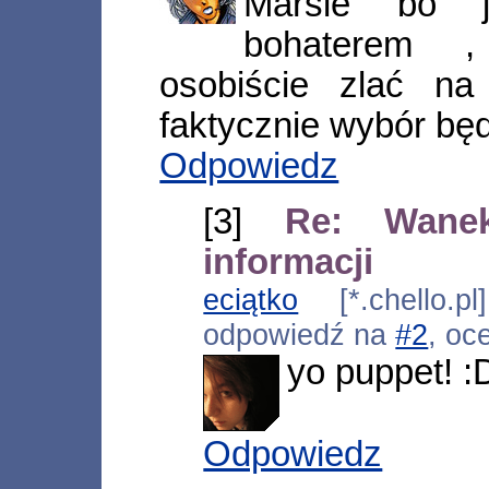
Marsie bo j
bohaterem ,
osobiście zlać na
faktycznie wybór będ
Odpowiedz
[3]
Re: Wane
informacji
eciątko
[*.chello.pl
odpowiedź na
#2
, oc
yo puppet! :
Odpowiedz