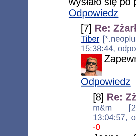
wysłało się po p
Odpowiedz
[7]
Re: Zżar
Tiber
[*.neoplu
15:38:44, odp
Zapewn
Odpowiedz
[8]
Re: Z
m&m [217
13:04:57, 
-0