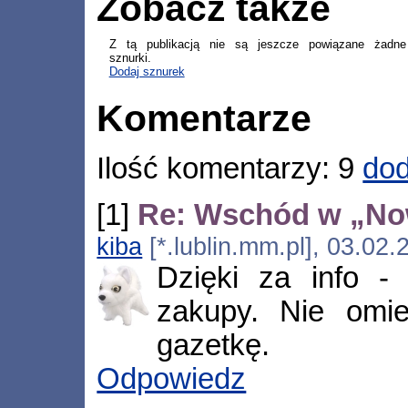
Zobacz także
Z tą publikacją nie są jeszcze powiązane żadne
sznurki.
Dodaj sznurek
Komentarze
Ilość komentarzy: 9
dod
[1]
Re: Wschód w „No
kiba
[*.lublin.mm.pl], 03.02
Dzięki za info -
zakupy. Nie omi
gazetkę.
Odpowiedz