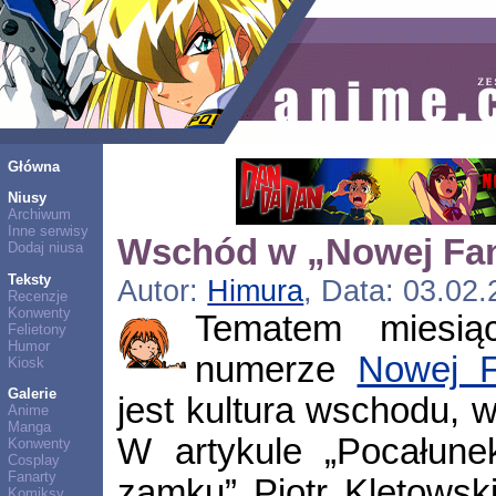
Główna
Niusy
Archiwum
Inne serwisy
Wschód w „Nowej Fan
Dodaj niusa
Teksty
Autor:
Himura
, Data: 03.02.
Recenzje
Konwenty
Tematem miesi
Felietony
Humor
numerze
Nowej F
Kiosk
Galerie
jest kultura wschodu, 
Anime
Manga
W artykule „Pocałun
Konwenty
Cosplay
Fanarty
zamku” Piotr Kletowski
Komiksy