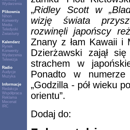
Wydarzenia
„
Ridley Scott w „Bla
Plikownia
Nihon
wizję świata przysz
Konwenty
Media
rozwinęli japońscy re
Teledyski
Zwiastuny
Znany z łam Kawaii i
Kalendarz
Rynek
Dzierżawski zajął si
Konwenty
Wydarzenia
Telewizja
strachem w japońskiej
Radio
Ponadto w numerze z
Audycje
Muzyka
„Godzilla - pół wieku p
Informacje
Redakcja
orientu”.
Współpraca
Reklama
Mecenat
IRC
Dodaj do: