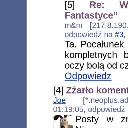
[5]
Re: W
Fantastyce”
m&m [217.8.190.
odpowiedź na
#3
,
Ta. Pocałunek 
kompletnych b
oczy bolą od cz
Odpowiedz
[4]
Zżarło komen
Joe
[*.neoplus.ads
01:19:05, odpowiedź
Posty w zn