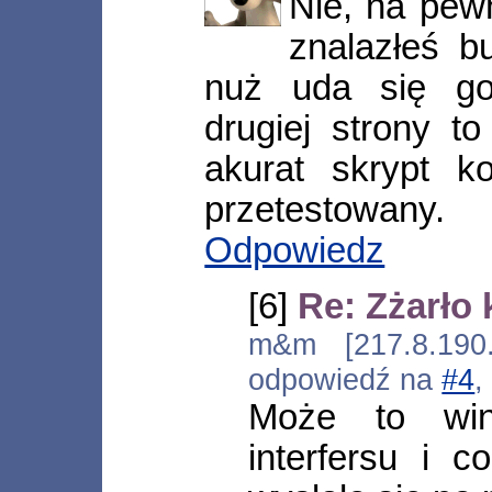
Nie, na pewn
znalazłeś b
nuż uda się go
drugiej strony t
akurat skrypt k
przetestowany.
Odpowiedz
[6]
Re: Zżarło
m&m [217.8.190.
odpowiedź na
#4
,
Może to win
interfersu i c