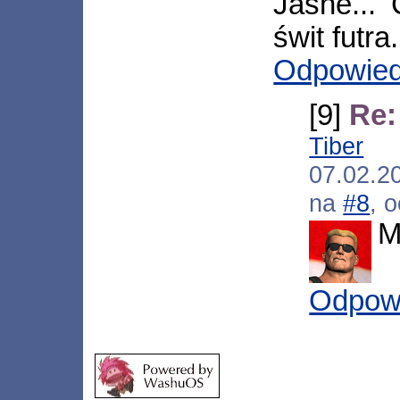
Jasne...
świt futra.
Odpowie
[9]
Re:
Tiber
[*
07.02.2
na
#8
, 
M
Odpow