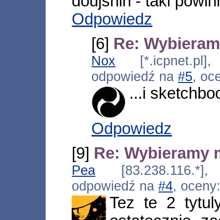
doujshin - taki powin
Odpowiedz
[6]
Re: Wybieram
Nox
[*.icpnet.pl]
odpowiedź na
#5
, oc
...i sketchbo
Odpowiedz
[9]
Re: Wybieramy 
Pea
[83.238.116.*],
odpowiedź na
#4
, oceny
Tez te 2 tytu