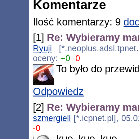
Komentarze
Ilość komentarzy: 9
dod
[1]
Re: Wybieramy ma
Ryuji
[*.neoplus.adsl.tpnet
oceny:
+0
-0
To było do przewid
Odpowiedz
[2]
Re: Wybieramy ma
szmergiell
[*.icpnet.pl], 05
-0
kue, kue, kue.