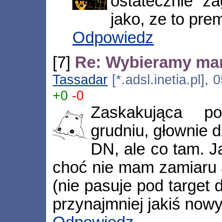
ostatecznie z
jako, ze to prem
Odpowiedz
[7]
Re: Wybieramy ma
Tassadar
[*.adsl.inetia.pl],
+0
-0
Zaskakująca p
grudniu, głownie 
DN, ale co tam. J
choć nie mam zamiaru 
(nie pasuje pod target d
przynajmniej jakiś nowy 