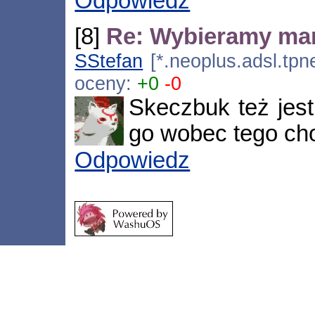
Odpowiedz
[8]
Re: Wybieramy ma
SStefan
[*.neoplus.adsl.tpne
oceny:
+0
-0
Skeczbuk też jes
go wobec tego cho
Odpowiedz