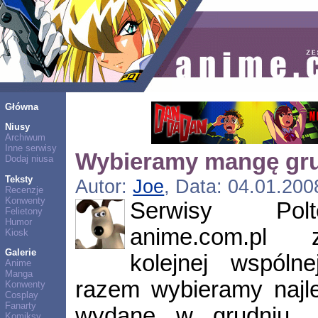
Główna
Niusy
Archiwum
Inne serwisy
Wybieramy mangę gr
Dodaj niusa
Teksty
Autor:
Joe
, Data: 04.01.200
Recenzje
Konwenty
Serwisy Polt
Felietony
Humor
anime.com.pl 
Kiosk
Galerie
kolejnej wspól
Anime
Manga
razem wybieramy najl
Konwenty
Cosplay
Fanarty
wydane w grudniu. 
Komiksy