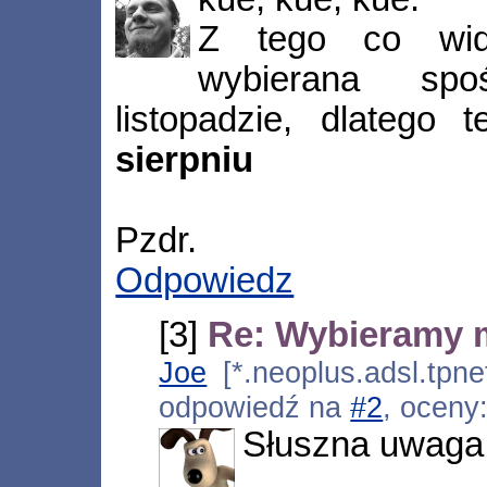
Z tego co wid
wybierana sp
listopadzie, dlateg
sierpniu
Pzdr.
Odpowiedz
[3]
Re: Wybieramy 
Joe
[*.neoplus.adsl.tpne
odpowiedź na
#2
, oceny
Słuszna uwaga