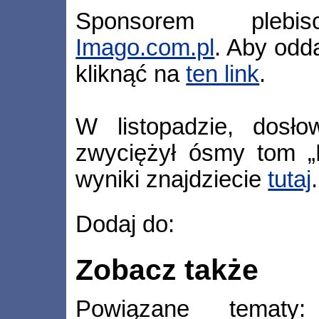
Sponsorem plebi
Imago.com.pl
. Aby odd
kliknąć na
ten link
.
W listopadzie, dosło
zwyciężył ósmy tom „F
wyniki znajdziecie
tutaj
.
Dodaj do:
Zobacz także
Powiązane temat