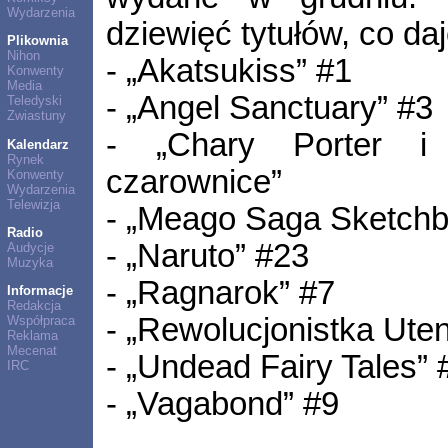
Wydarzenia
dziewięć tytułów, co da
Plikownia
Nihon
- „Akatsukiss” #1
Konwenty
Media
- „Angel Sanctuary” #3
Teledyski
Zwiastuny
- „Chary Porter i
Kalendarz
Rynek
czarownice”
Konwenty
Wydarzenia
Telewizja
- „Meago Saga Sketch
Radio
- „Naruto” #23
Audycje
Muzyka
- „Ragnarok” #7
Informacje
Redakcja
- „Rewolucjonistka Ute
Współpraca
Reklama
Mecenat
- „Undead Fairy Tales” 
IRC
- „Vagabond” #9