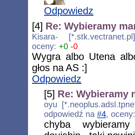
Odpowiedz
[4]
Re: Wybieramy ma
Kisara- [*.stk.vectranet.
oceny:
+0
-0
Wygra albo Utena alb
głos na AS :]
Odpowiedz
[5]
Re: Wybieramy 
oyu [*.neoplus.adsl.tpne
odpowiedź na
#4
, oceny
chyba wybieram