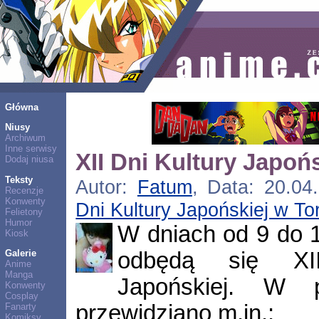
Główna
Niusy
Archiwum
Inne serwisy
XII Dni Kultury Japoń
Dodaj niusa
Teksty
Autor:
Fatum
, Data: 20.04
Recenzje
Konwenty
Dni Kultury Japońskiej w To
Felietony
Humor
W dniach od 9 do 
Kiosk
odbędą się XI
Galerie
Anime
Manga
Japońskiej. W p
Konwenty
Cosplay
przewidziano m.in.:
Fanarty
Komiksy