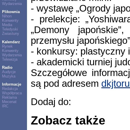
Wydarzenia
- wystawę „Ogrody japo
Plikownia
- prelekcje: „Yoshiwa
Nihon
Konwenty
Media
„Demony japońskie”,
Teledyski
Zwiastuny
przemysłu japońskiego
Kalendarz
Rynek
- konkursy: plastyczny 
Konwenty
Wydarzenia
- akademicki turniej jud
Telewizja
Radio
Szczegółowe informacj
Audycje
Muzyka
są pod adresem
dkjtor
Informacje
Redakcja
Współpraca
Reklama
Dodaj do:
Mecenat
IRC
Zobacz także