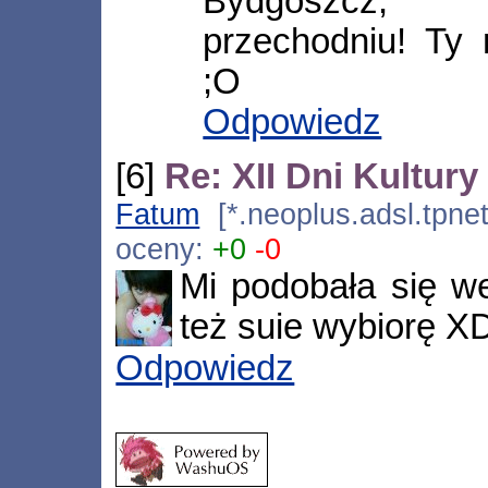
Bydgoszcz, T
przechodniu! Ty
;O
Odpowiedz
[6]
Re: XII Dni Kultur
Fatum
[*.neoplus.adsl.tpnet
oceny:
+0
-0
Mi podobała się we
też suie wybiorę X
Odpowiedz