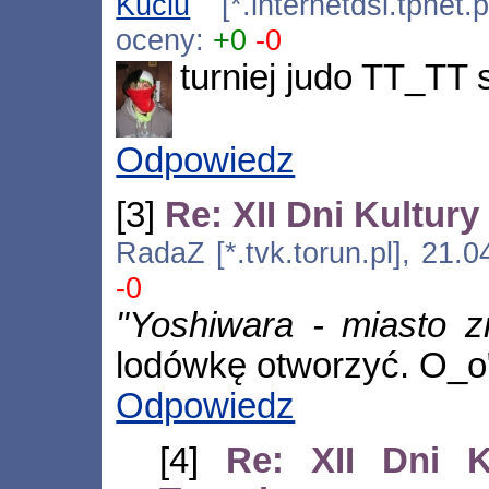
Kuciu
[*.internetdsl.tpnet.
oceny:
+0
-0
turniej judo TT_TT s
Odpowiedz
[3]
Re: XII Dni Kultur
RadaZ [*.tvk.torun.pl], 21.
-0
"Yoshiwara - miasto 
lodówkę otworzyć. O_o
Odpowiedz
[4]
Re: XII Dni K