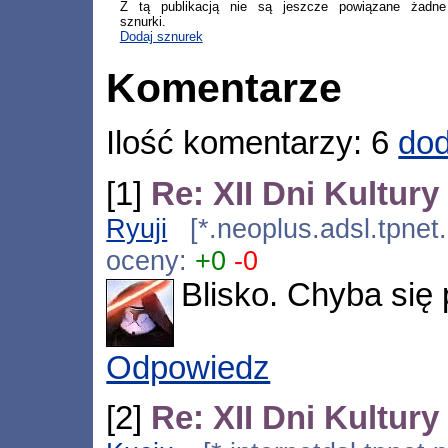
Z tą publikacją nie są jeszcze powiązane żadne
sznurki.
Dodaj sznurek
Komentarze
Ilość komentarzy: 6
dod
[1]
Re: XII Dni Kultur
Ryuji
[*.neoplus.adsl.tpnet
oceny:
+0
-0
Blisko. Chyba się 
Odpowiedz
[2]
Re: XII Dni Kultur