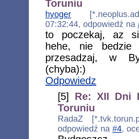
Toruniu
hyoger
[*.neoplus.ads
07:32:44, odpowiedź na
to poczekaj, az s
hehe, nie bedzie 
przesadzaj, w By
(chyba):)
Odpowiedz
[5]
Re: XII Dni 
Toruniu
RadaZ [*.tvk.torun.
odpowiedź na
#4
, oc