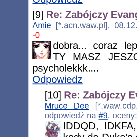
[9]
Re: Zabójczy Evan
Amie
[*.acn.waw.pl], 08.1
-0
dobra... coraz l
TY MASZ JESZC
psycholekkk....
Odpowiedz
[10]
Re: Zabójczy E
Mruce Dee
[*.waw.cdp.
odpowiedź na
#9
, oceny
IDDQD, IDKFA