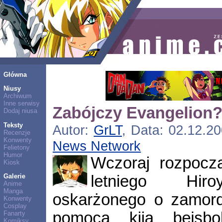
Główna
Niusy
Archiwum
Inne serwisy
Zabójczy Evangelion
Dodaj niusa
Teksty
Autor:
GrLT
, Data: 02.12.20
Recenzje
Konwenty
News Network
Felietony
Humor
Wczoraj rozpocz
Kiosk
letniego Hiro
Galerie
Anime
Manga
oskarżonego o zamord
Konwenty
Cosplay
pomocą kija bejsb
Fanarty
Komiksy