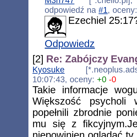
M3n747
[*.chello.pl]
odpowiedź na
#1
, oceny
Ezechiel 25:17?
Odpowiedz
[2]
Re: Zabójczy Evan
Kyosuke
[*.neoplus.adsl
10:07:43, oceny:
+0
-0
Takie informacje wogu
Większość psycholi 
popełnili zbrodnie pon
mu się z fikcyjnym.Je
niepowinien ogladać tv 