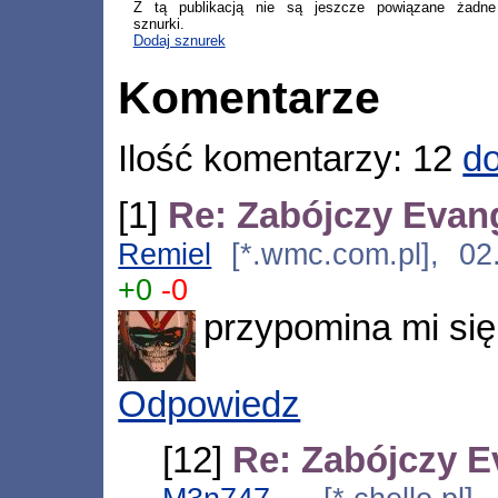
Z tą publikacją nie są jeszcze powiązane żadne
sznurki.
Dodaj sznurek
Komentarze
Ilość komentarzy: 12
do
[1]
Re: Zabójczy Evan
Remiel
[*.wmc.com.pl], 02.
+0
-0
przypomina mi się 
Odpowiedz
[12]
Re: Zabójczy E