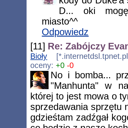
kody do Duke'a 
D... oki mog
miasto^^
Odpowiedz
[11]
Re: Zabójczy Eva
Bioły
[*.internetdsl.tpnet.
oceny:
+0
-0
No i bomba... pr
"Manhunta" w na
której to jest mowa o t
sprzedawania sprzętu na
gdzieśtam zadźgał kogoś
co będzie z naszę koch