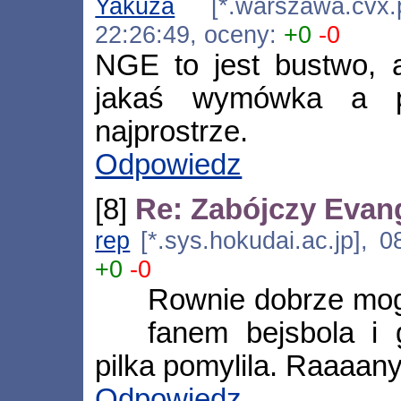
Yakuza
[*.warszawa.cvx.p
22:26:49, oceny:
+0
-0
NGE to jest bustwo, a
jakaś wymówka a p
najprostrze.
Odpowiedz
[8]
Re: Zabójczy Evan
rep
[*.sys.hokudai.ac.jp], 0
+0
-0
Rownie dobrze mogl
fanem bejsbola i
pilka pomylila. Raaaany
Odpowiedz