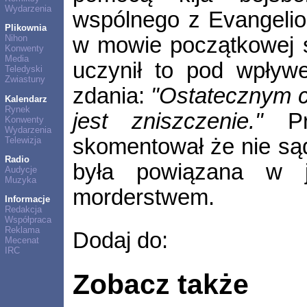
Wydarzenia
wspólnego z Evangelio
Plikownia
w mowie początkowej s
Nihon
Konwenty
Media
uczynił to pod wpływ
Teledyski
Zwiastuny
zdania:
"Ostatecznym ce
Kalendarz
Rynek
jest zniszczenie."
Prz
Konwenty
Wydarzenia
skomentował że nie są
Telewizja
Radio
była powiązana w 
Audycje
Muzyka
morderstwem.
Informacje
Redakcja
Współpraca
Reklama
Dodaj do:
Mecenat
IRC
Zobacz także