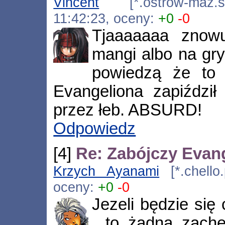
Vincent
[*.ostrow-maz.sdi
11:42:23, oceny:
+0
-0
Tjaaaaaaa znow
mangi albo na gry
powiedzą że to 
Evangeliona zapiździł
przez łeb. ABSURD!
Odpowiedz
[4]
Re: Zabójczy Evan
Krzych Ayanami
[*.chello.
oceny:
+0
-0
Jezeli będzie się
, to żadna zachę