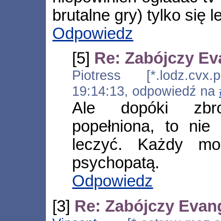
brutalne gry) tylko się l
Odpowiedz
[5]
Re: Zabójczy Ev
Piotress [*.lodz.cvx.p
19:14:13, odpowiedź na
Ale dopóki zbro
popełniona, to ni
leczyć. Każdy mo
psychopatą.
Odpowiedz
[3]
Re: Zabójczy Evan