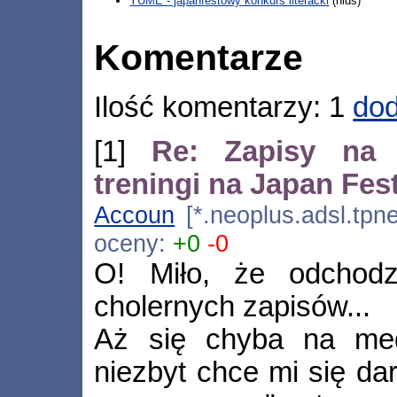
YUME - japanfestowy konkurs literacki
(nius)
Komentarze
Ilość komentarzy: 1
dod
[1]
Re: Zapisy na 
treningi na Japan Fes
Accoun
[*.neoplus.adsl.tpne
oceny:
+0
-0
O! Miło, że odchod
cholernych zapisów...
Aż się chyba na med
niezbyt chce mi się da