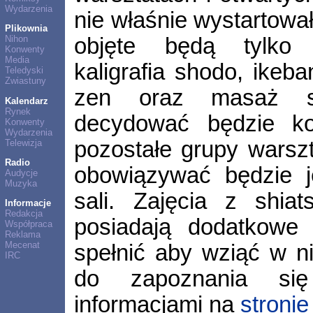
Wydarzenia
nie właśnie wystartowa
Plikownia
objęte będą tylko n
Nihon
Konwenty
Media
kaligrafia shodo, ikeb
Teledyski
Zwiastuny
zen oraz masaż sh
Kalendarz
Rynek
decydować będzie ko
Konwenty
Wydarzenia
pozostałe grupy warsz
Telewizja
Radio
obowiązywać będzie je
Audycje
Muzyka
sali. Zajęcia z shia
Informacje
Redakcja
posiadają dodatkowe 
Współpraca
Reklama
Mecenat
spełnić aby wziąć w n
IRC
do zapoznania się
informacjami na
stronie