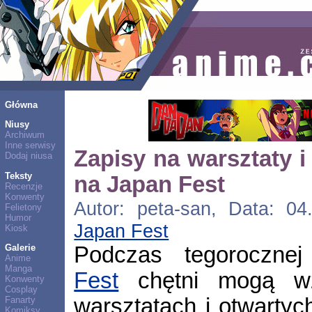
Główna
Niusy
Archiwum
Inne serwisy
Zapisy na warsztaty i
Dodaj niusa
Teksty
na Japan Fest
Recenzje
Konwenty
Autor: peta-san, Data: 04.
Felietony
Humor
Japan Fest
Kiosk
Podczas tegoroczne
Galerie
Anime
Manga
Fest
chętni mogą wz
Konwenty
Cosplay
warsztatach i otwartyc
Fanarty
Komiksy