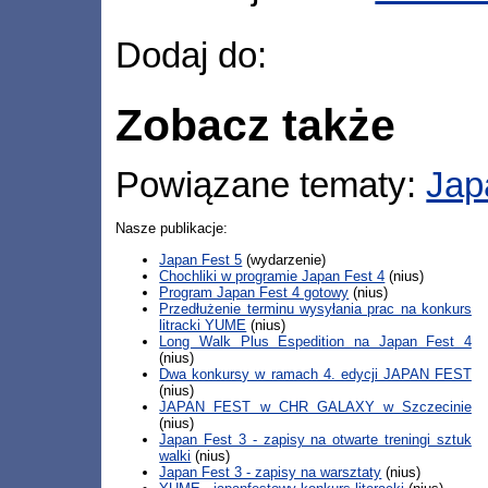
Dodaj do:
Zobacz także
Powiązane tematy:
Jap
Nasze publikacje:
Japan Fest 5
(wydarzenie)
Chochliki w programie Japan Fest 4
(nius)
Program Japan Fest 4 gotowy
(nius)
Przedłużenie terminu wysyłania prac na konkurs
litracki YUME
(nius)
Long Walk Plus Espedition na Japan Fest 4
(nius)
Dwa konkursy w ramach 4. edycji JAPAN FEST
(nius)
JAPAN FEST w CHR GALAXY w Szczecinie
(nius)
Japan Fest 3 - zapisy na otwarte treningi sztuk
walki
(nius)
Japan Fest 3 - zapisy na warsztaty
(nius)