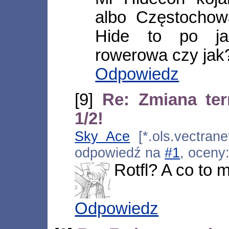
albo Częstochow
Hide to po ja
rowerowa czy jak
Odpowiedz
[9]
Re: Zmiana te
1/2!
Sky Ace
[*.ols.vectrane
odpowiedź na
#1
, oceny
Rotfl? A co to 
Odpowiedz