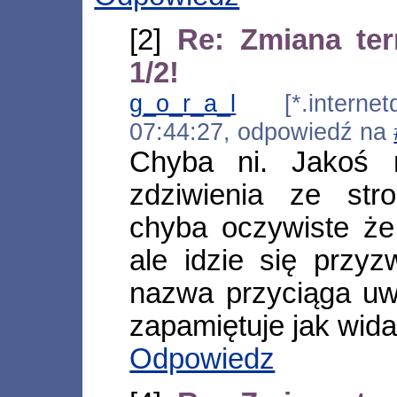
[2]
Re: Zmiana te
1/2!
g_o_r_a_l
[*.internetd
07:44:27, odpowiedź na
Chyba ni. Jakoś n
zdziwienia ze str
chyba oczywiste ż
ale idzie się przy
nazwa przyciąga uw
zapamiętuje jak widać
Odpowiedz