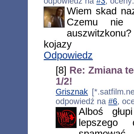
odpowiedź na
#3
, oceny
Wiem skad naz
Czemu nie 
auszwitzkonu?
kojazy
Odpowiedz
[8]
Re: Zmiana t
1/2!
Grisznak
[*.satfilm.n
odpowiedź na
#6
, oc
Alboś głup
lepszego
spamować,