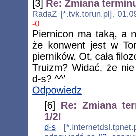
[3]
Re: Zmiana terminu
RadaZ [*.tvk.torun.pl], 01.
-0
Piernicon ma taką, a n
że konwent jest w Tor
pierników. Ot, cała filoz
Truizm? Widać, że nie 
d-s? ^^'
Odpowiedz
[6]
Re: Zmiana te
1/2!
d-s
[*.internetdsl.tpnet