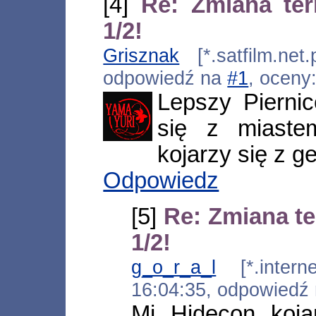
[4]
Re: Zmiana te
1/2!
Grisznak
[*.satfilm.net
odpowiedź na
#1
, oceny
Lepszy Piernic
się z miaste
kojarzy się z ge
Odpowiedz
[5]
Re: Zmiana t
1/2!
g_o_r_a_l
[*.interne
16:04:35, odpowiedź
Mi Hidecon koj