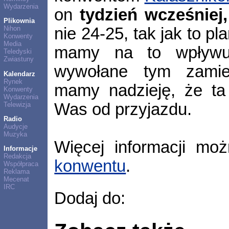
Wydarzenia
on
tydzień wcześniej, 
Plikownia
nie 24-25, tak jak to pl
Nihon
Konwenty
Media
mamy na to wpływu
Teledyski
Zwiastuny
wywołane tym zamies
Kalendarz
Rynek
mamy nadzieję, że ta
Konwenty
Wydarzenia
Was od przyjazdu.
Telewizja
Radio
Audycje
Muzyka
Więcej informacji m
Informacje
Redakcja
konwentu
.
Współpraca
Reklama
Mecenat
IRC
Dodaj do: