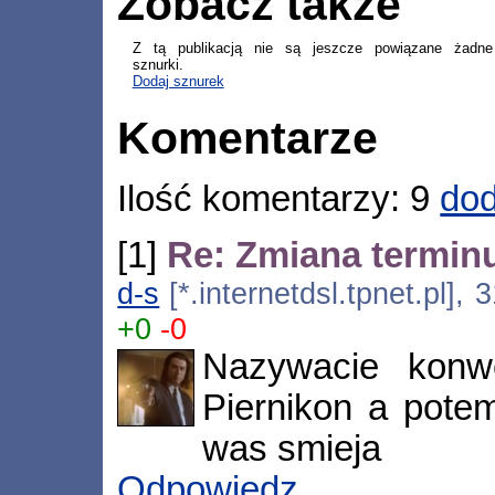
Zobacz także
Z tą publikacją nie są jeszcze powiązane żadne
sznurki.
Dodaj sznurek
Komentarze
Ilość komentarzy: 9
dod
[1]
Re: Zmiana terminu
d-s
[*.internetdsl.tpnet.pl],
+0
-0
Nazywacie konw
Piernikon a potem
was smieja
Odpowiedz