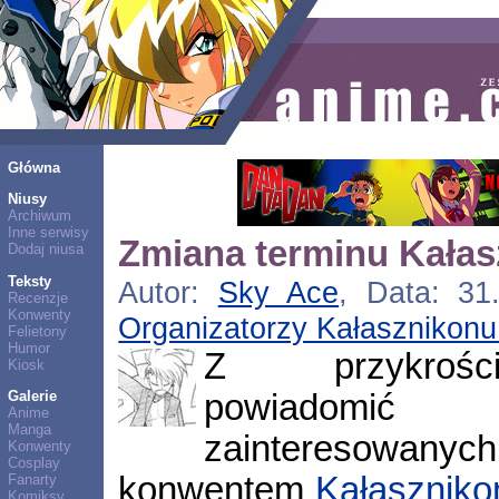
Główna
Niusy
Archiwum
Inne serwisy
Zmiana terminu Kałas
Dodaj niusa
Teksty
Autor:
Sky Ace
, Data: 31.
Recenzje
Konwenty
Organizatorzy Kałasznikonu
Felietony
Humor
Z przykroś
Kiosk
powiadomić 
Galerie
Anime
Manga
zainteresowanyc
Konwenty
Cosplay
konwentem
Kałaszniko
Fanarty
Komiksy