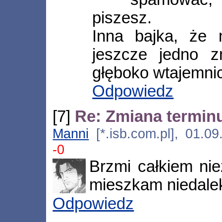
piszesz.
Inna bajka, że 
jeszcze jedno z
głęboko wtajemni
Odpowiedz
[7]
Re: Zmiana terminu
Manni
[*.isb.com.pl], 01.0
-0
Brzmi całkiem nie
mieszkam niedalek
Odpowiedz