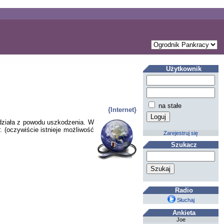
Użytkownik
na stałe
{Internet}
 działa z powodu uszkodzenia. W
. (oczywiście istnieje możliwość
Zarejestruj się
Szukacz
Radio
Słuchaj
Ankieta
Joe