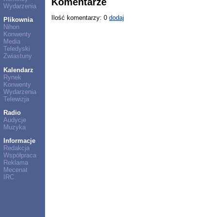
Komentarze
Wydarzenia
Ilość komentarzy: 0
dodaj
Plikownia
Nihon
Konwenty
Media
Teledyski
Zwiastuny
Kalendarz
Rynek
Konwenty
Wydarzenia
Telewizja
Radio
Audycje
Muzyka
Informacje
Redakcja
Współpraca
Reklama
Mecenat
IRC