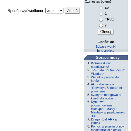
Czy jesteś botem?
tak
Sposób wyświetlania:
1
TRUE
y
Głosów:
80
Zobacz wyniki
Inne ankiety
Gorące niusy
B-XmassCon:
nadciągamy!
JPF pyta o "One Piece"
/*Update*
Waneko: prośba do
fanów
Aktorska wersja
"Cowboya Bebopa" nie
powstanie
nyanyan.mangowe.pl -
kwejk dla otaku
Rynkowe
podsumowanie
miesiąca - Mangi i
Manhwy w październiku
'14
Dragon Ball AF - a
jednak
Pomoc w pisaniu pracy
magisterskiej o otaku