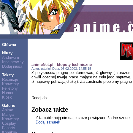
Główna
Niusy
Archiwum
Inne serwisy
animeNet.pl - kłopoty techniczne
Dodaj niusa
Autor: gabriel, Data: 05.02.2003, 14:55:15
Z przykrością pragnę poinformować, iż głowny (i zaraze
Teksty
chwili obecnej trwają prace mające na celu jego naprawę. 
Recenzje
iż naprawy potrwają dłużej). Za zaistniałe problemy pragnę
Konwenty
Felietony
Humor
Kiosk
Dodaj do:
Galerie
Zobacz także
Anime
Manga
Z tą publikacją nie są jeszcze powiązane żadne sznurki.
Konwenty
Dodaj sznurek
Cosplay
Fanarty
Komiksy