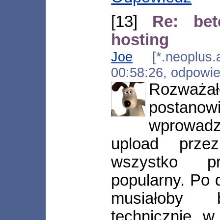
[13]
Re: bet
hosting
Joe
[*.neoplus.ad
00:58:26, odpowi
Rozważał
posta
wprowad
upload prz
wszystko pr
popularny. Po d
musiałoby 
technicznie, w