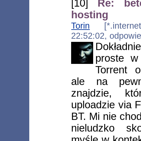
[10]
Re: bet
hosting
Torin
[*.internetd
22:52:02, odpowi
Dokładni
proste w
Torrent 
ale na pewn
znajdzie, k
uploadzie via 
BT. Mi nie chodz
nieludzko sk
myśle w kontek