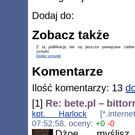
Dodaj do:
Zobacz także
Z tą publikacją nie są jeszcze powiązane żadne
sznurki.
Dodaj sznurek
Komentarze
Ilość komentarzy: 13
do
[1]
Re: bete.pl – bitto
kpt. Harlock
[*.internet
07:52:58, oceny:
+0
-0
Dżoe, myślis