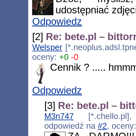
udostępniać zdjęcia
Odpowiedz
[2]
Re: bete.pl – bitto
Welsper
[*.neoplus.adsl.tpne
oceny:
+0
-0
Cennik ? ..... h
Odpowiedz
[3]
Re: bete.pl – bi
M3n747
[*.chello.pl]
odpowiedź na
#2
, oceny