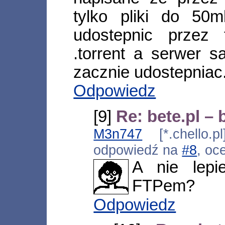
tylko pliki do 50
udostepnic przez 
.torrent a serwer s
zacznie udostepniac
Odpowiedz
[9]
Re: bete.pl – 
M3n747
[*.chello.p
odpowiedź na
#8
, oc
A nie lepi
FTPem?
Odpowiedz