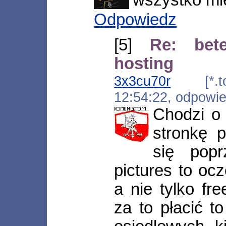
wszystko mi
Odpowiedz
[5]
Re: bete
hosting
3x3cu70r
[*.toy
12:54:22, odpowi
Chodzi o
stronkę 
się pop
pictures to ocz
a nie tylko fre
za to płacić t