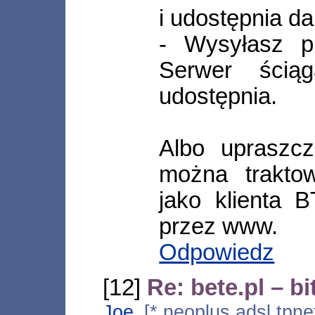
i udostępnia da
- Wysyłasz pl
Serwer ści
udostępnia.
Albo upraszcz
można traktow
jako klienta B
przez www.
Odpowiedz
[12]
Re: bete.pl – b
Joe
[*.neoplus.adsl.tpne