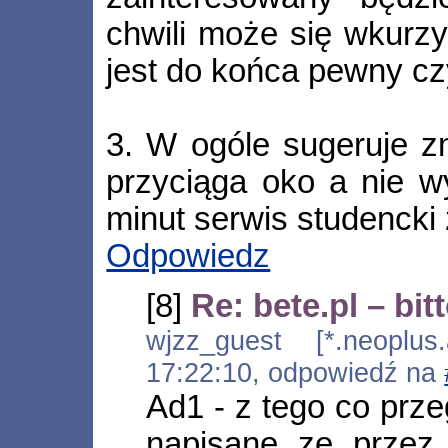
chwili może się wkurzy
jest do końca pewny cz
3. W ogóle sugeruje z
przyciąga oko a nie w
minut serwis studencki
Odpowiedz
[8]
Re: bete.pl – bi
wjzz_guest [*.neoplus.a
17:22:10, odpowiedź na
Ad1 - z tego co prze
napisane ze prze