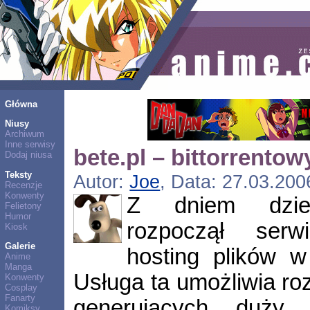
Główna
Niusy
Archiwum
Inne serwisy
bete.pl – bittorrentow
Dodaj niusa
Teksty
Autor:
Joe
, Data: 27.03.200
Recenzje
Konwenty
Z dniem dziesi
Felietony
Humor
rozpoczął se
Kiosk
Galerie
hosting plików w
Anime
Manga
Usługa ta umożliwia ro
Konwenty
Cosplay
Fanarty
generujących duży 
Komiksy