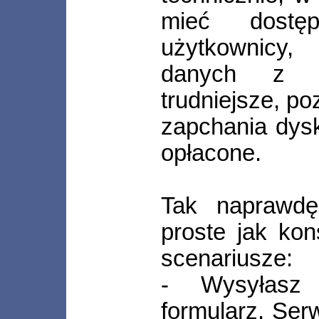
mieć dostęp
użytkownicy, 
danych z t
trudniejsze, po
zapchania dysk
opłacone.
Tak naprawdę 
proste jak ko
scenariusze:
- Wysyłasz 
formularz. Serw