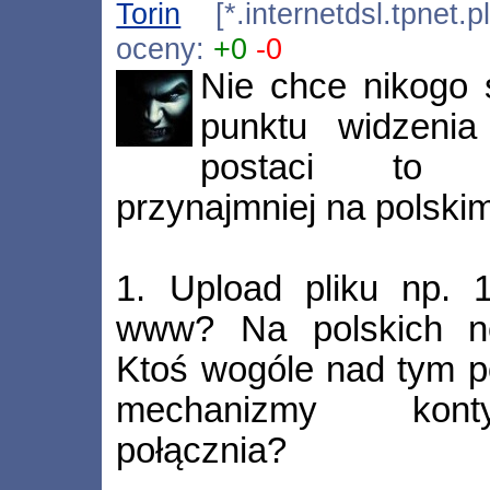
Torin
[*.internetdsl.tpnet.
oceny:
+0
-0
Nie chce nikogo 
punktu widzenia
postaci to p
przynajmniej na polski
1. Upload pliku np. 
www? Na polskich ne
Ktoś wogóle nad tym p
mechanizmy konty
połącznia?