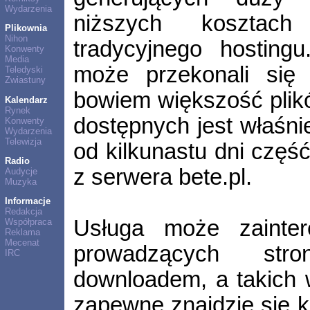
Wydarzenia
niższych koszta
Plikownia
Nihon
tradycyjnego hosting
Konwenty
Media
może przekonali się 
Teledyski
Zwiastuny
bowiem większość plik
Kalendarz
Rynek
dostępnych jest właśnie
Konwenty
Wydarzenia
Telewizja
od kilkunastu dni częś
Radio
z serwera bete.pl.
Audycje
Muzyka
Informacje
Redakcja
Usługa może zainte
Współpraca
Reklama
Mecenat
prowadzących str
IRC
downloadem, a takich 
zapewne znajdzie się ki