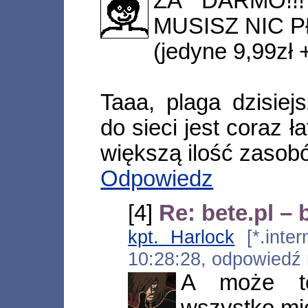
ZA DARMO!!!
MUSISZ NIC PŁ
(jedyne 9,99zł 
Taaa, plaga dzisie
do sieci jest coraz ł
większą ilość zasobó
Odpowiedz
[4]
Re: bete.pl – 
kpt. Harlock
[*.inter
10:28:28, odpowiedź
A może to