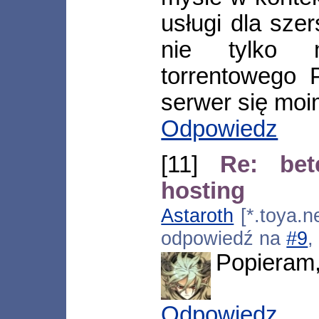
usługi dla sze
nie tylko 
torrentowego 
serwer się moi
Odpowiedz
[11]
Re: bet
hosting
Astaroth
[*.toya.n
odpowiedź na
#9
,
Popieram,
Odpowiedz