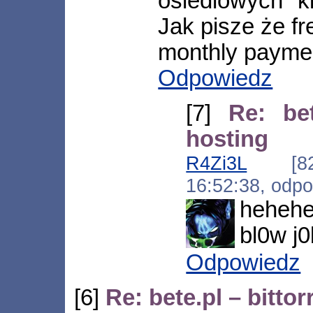
osiedlowych k
Jak pisze że fr
monthly payme
Odpowiedz
[7]
Re: bet
hosting
R4Zi3L
[82.1
16:52:38, odp
hehehe
bl0w j0
Odpowiedz
[6]
Re: bete.pl – bitto