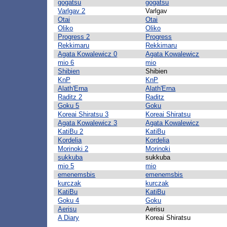
gogatsu
gogatsu
Varlgav 2
Varlgav
Otai
Otai
Oliko
Oliko
Progress 2
Progress
Rekkimaru
Rekkimaru
Agata Kowalewicz 0
Agata Kowalewicz
mio 6
mio
Shibien
Shibien
KnP
KnP
Alath'Erna
Alath'Erna
Raditz 2
Raditz
Goku 5
Goku
Koreai Shiratsu 3
Koreai Shiratsu
Agata Kowalewicz 3
Agata Kowalewicz
KatiBu 2
KatiBu
Kordelia
Kordelia
Morinoki 2
Morinoki
sukkuba
sukkuba
mio 5
mio
emenemsbis
emenemsbis
kurczak
kurczak
KatiBu
KatiBu
Goku 4
Goku
Aerisu
Aerisu
A Diary
Koreai Shiratsu