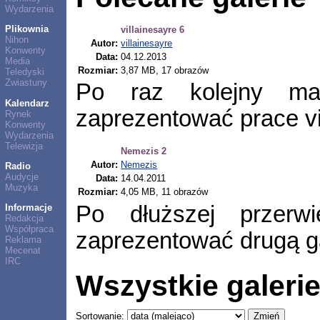
Wydarzenia
Plikownia
villainesayre 6
Nihon
Autor:
villainesayre
Konwenty
Data:
04.12.2013
Media
Rozmiar:
3,87 MB, 17 obrazów
Teledyski
Zwiastuny
Po raz kolejny ma
Kalendarz
zaprezentować prace vi
Rynek
Konwenty
Wydarzenia
Telewizja
Nemezis 2
Autor:
Nemezis
Radio
Audycje
Data:
14.04.2011
Muzyka
Rozmiar:
4,05 MB, 11 obrazów
Po dłuższej przer
Informacje
Redakcja
Współpraca
zaprezentować drugą g
Reklama
Mecenat
IRC
Wszystkie galeri
Sortowanie: