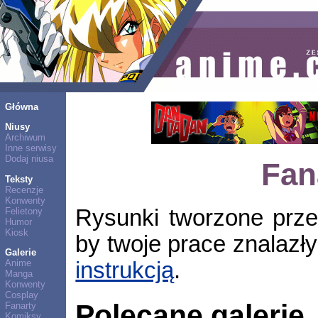
Główna
Niusy
Archiwum
Inne serwisy
Dodaj niusa
Fan
Teksty
Recenzje
Konwenty
Rysunki tworzone prze
Felietony
Humor
Kiosk
by twoje prace znalazły 
Galerie
instrukcją
.
Anime
Manga
Konwenty
Cosplay
Polecane galerie
Fanarty
Komiksy