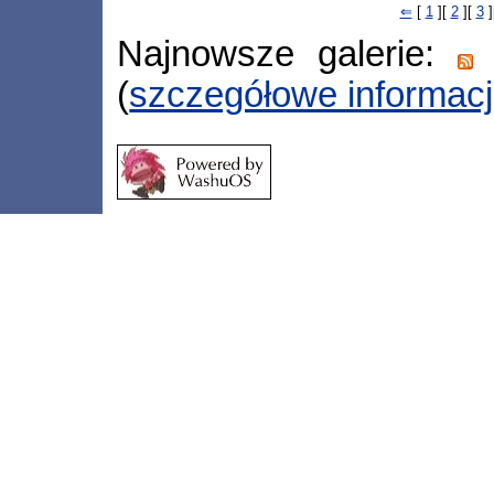
⇐
[
1
][
2
][
3
]
Najnowsze galerie:
(
szczegółowe informac