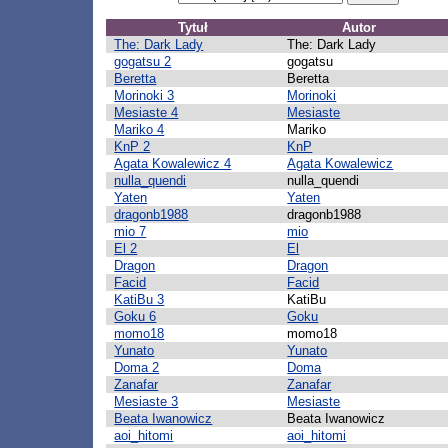
Tytuł
Autor
The: Dark Lady
The: Dark Lady
gogatsu 2
gogatsu
Beretta
Beretta
Morinoki 3
Morinoki
Mesiaste 4
Mesiaste
Mariko 4
Mariko
KnP 2
KnP
Agata Kowalewicz 4
Agata Kowalewicz
nulla_quendi
nulla_quendi
Yaten
Yaten
dragonb1988
dragonb1988
mio 7
mio
El 2
El
Dragon
Dragon
Facid
Facid
KatiBu 3
KatiBu
Goku 6
Goku
momo18
momo18
Yunato
Yunato
Doma 2
Doma
Zanafar
Zanafar
Mesiaste 3
Mesiaste
Beata Iwanowicz
Beata Iwanowicz
aoi_hitomi
aoi_hitomi