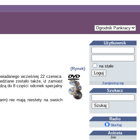
Użytkownik
na stałe
{Rynek}
owiadanego wcześniej 22 czerwca.
edziane zostało także, iż zamiast
Zarejestruj się
zą do 8 części odcinek specjalny
Szukacz
rin) nie mają niestety na swoich
Radio
Słuchaj
Ankieta
Joe