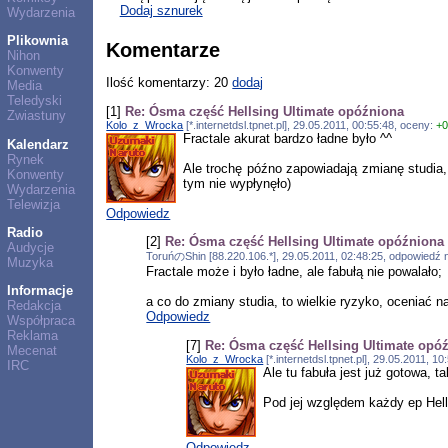
Dodaj sznurek
Wydarzenia
Plikownia
Komentarze
Nihon
Konwenty
Ilość komentarzy: 20
dodaj
Media
Teledyski
[1]
Re: Ósma część Hellsing Ultimate opóźniona
Zwiastuny
Kolo_z_Wrocka
[*.internetdsl.tpnet.pl], 29.05.2011, 00:55:48, oceny:
+
Fractale akurat bardzo ładne było ^^
Kalendarz
Rynek
Ale trochę późno zapowiadają zmianę studia,
Konwenty
tym nie wypłynęło)
Wydarzenia
Telewizja
Odpowiedz
Radio
[2]
Re: Ósma część Hellsing Ultimate opóźniona
Audycje
ToruńのShin [88.220.106.*], 29.05.2011, 02:48:25, odpowiedź
Muzyka
Fractale może i było ładne, ale fabułą nie powalało;
Informacje
a co do zmiany studia, to wielkie ryzyko, oceniać n
Redakcja
Odpowiedz
Współpraca
Reklama
[7]
Re: Ósma część Hellsing Ultimate opó
Mecenat
Kolo_z_Wrocka
[*.internetdsl.tpnet.pl], 29.05.2011, 
IRC
Ale tu fabuła jest już gotowa, t
Pod jej względem każdy ep Hells
Odpowiedz