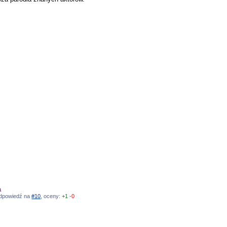
a
, odpowiedź na
#10
, oceny:
+1
-0