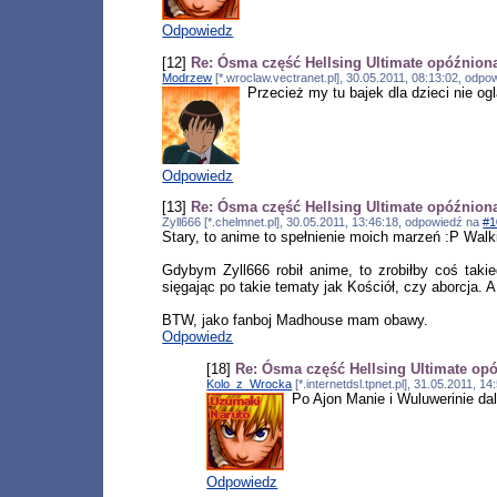
Odpowiedz
[12]
Re: Ósma część Hellsing Ultimate opóźnion
Modrzew
[*.wroclaw.vectranet.pl], 30.05.2011, 08:13:02, odp
Przecież my tu bajek dla dzieci nie og
Odpowiedz
[13]
Re: Ósma część Hellsing Ultimate opóźnion
Zyll666 [*.chelmnet.pl], 30.05.2011, 13:46:18, odpowiedź na
#1
Stary, to anime to spełnienie moich marzeń :P Walk
Gdybym Zyll666 robił anime, to zrobiłby coś takie
sięgając po takie tematy jak Kościół, czy aborcja. 
BTW, jako fanboj Madhouse mam obawy.
Odpowiedz
[18]
Re: Ósma część Hellsing Ultimate op
Kolo_z_Wrocka
[*.internetdsl.tpnet.pl], 31.05.2011, 
Po Ajon Manie i Wuluwerinie dal
Odpowiedz