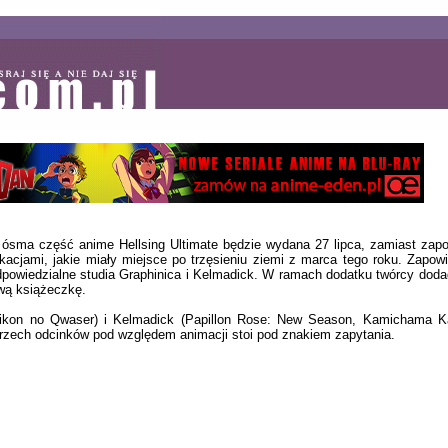
e ósma część anime Hellsing Ultimate będzie wydana 27 lipca, zamiast zap
kacjami, jakie miały miejsce po trzęsieniu ziemi z marca tego roku. Zapowi
owiedzialne studia Graphinica i Kelmadick. W ramach dodatku twórcy dodad
wą książeczkę.
Seikon no Qwaser) i Kelmadick (Papillon Rose: New Season, Kamichama Ka
trzech odcinków pod względem animacji stoi pod znakiem zapytania.