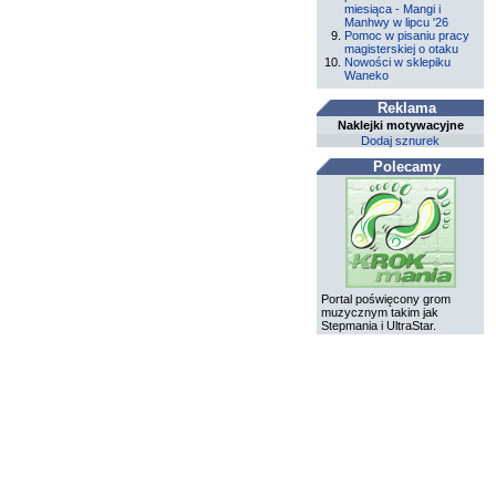
miesiąca - Mangi i
Manhwy w lipcu '26
Pomoc w pisaniu pracy
magisterskiej o otaku
Nowości w sklepiku
Waneko
Reklama
Naklejki motywacyjne
Dodaj sznurek
Polecamy
Portal poświęcony grom
muzycznym takim jak
Stepmania i UltraStar.