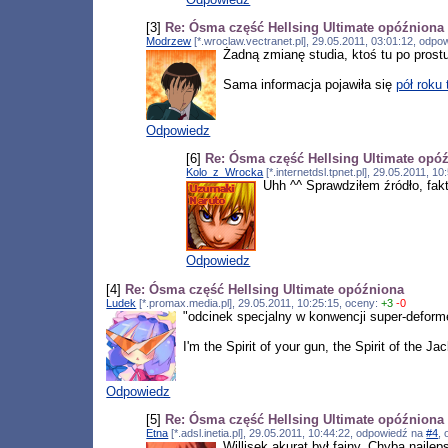
[3]
Re: Ósma część Hellsing Ultimate opóźniona
Modrzew
[*.wroclaw.vectranet.pl], 29.05.2011, 03:01:12, odp
Żadną zmianę studia, ktoś tu po prost
Sama informacja pojawiła się
pół roku
Odpowiedz
[6]
Re: Ósma część Hellsing Ultimate opó
Kolo_z_Wrocka
[*.internetdsl.tpnet.pl], 29.05.2011, 
Uhh ^^ Sprawdziłem źródło, fak
Odpowiedz
[4]
Re: Ósma część Hellsing Ultimate opóźniona
Ludek
[*.promax.media.pl], 29.05.2011, 10:25:15, oceny:
+3
-0
"odcinek specjalny w konwencji super-deform
I'm the Spirit of your gun, the Spirit of the Jac
Odpowiedz
[5]
Re: Ósma część Hellsing Ultimate opóźniona
Etna
[*.adsl.inetia.pl], 29.05.2011, 10:44:22, odpowiedź na
#4
,
Willisek akurat był fajny. Chyba najle