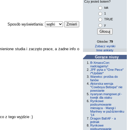
Czy jesteś botem?
tak
1
TRUE
Sposób wyświetlania:
y
Głosów:
79
Zobacz wyniki
ienione studia i zaczęto prace, a żadne info o
Inne ankiety
Gorące niusy
B-XmassCon:
nadciągamy!
JPF pyta o "One Piece"
/*Update*
Waneko: prośba do
fanów
Aktorska wersja
"Cowboya Bebopa" nie
powstanie
nyanyan.mangowe.pl -
kwejk dla otaku
Rynkowe
podsumowanie
miesiąca - Mangi i
Manhwy w październiku
'14
o z tego wyjdzie :)
Dragon Ball AF - a
jednak
Rynkowe
podsumowanie