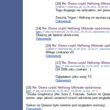
[19]
Re: Ósma część Hellsing Ultim
Zyll666 [*.chelmnet.pl], 31.05.2011, 16:06:55
Tego drugiego nie widziałem, ten pierw
Zresztą Trigun i Hellsing mi wystarcz
Odpowiedz
[14]
Re: Ósma część Hellsing Ultimate opóźnion
tom--
[*.pila.vectranet.pl], 31.05.2011, 03:34:19, odpowiedź na
Obejrzę jak będzie ukończone.
Odpowiedz
[16]
Re: Ósma część Hellsing Ultimate op
Zyll666 [*.chelmnet.pl], 31.05.2011, 12:31:27, odpowi
Miłego czekania xD
Odpowiedz
[17]
Re: Ósma część Hellsing Ultim
tom--
[*.pila.vectranet.pl], 31.05.2011, 12:43
Od 2006 roku czekam : )
Oglądałem tylko serię TV.
Odpowiedz
[15]
Re: Ósma część Hellsing Ultimate opóźniona
tom--
[*.pila.vectranet.pl], 31.05.2011, 03:36:00, oceny:
+0
-1
"Studia Graphinica (Aki Sora 2, Fractale, Seikon no Qw
anime, więc jakość ostatnich trzech odcinków pod względe
Seikon no Qwaser było świetne pod względem animacji.
Odpowiedz