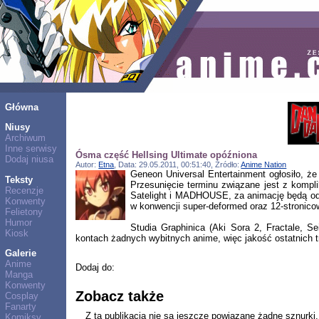
Główna
Niusy
Archiwum
Inne serwisy
Ósma część Hellsing Ultimate opóźniona
Dodaj niusa
Autor:
Etna
, Data: 29.05.2011, 00:51:40, Źródło:
Anime Nation
Geneon Universal Entertainment ogłosiło, ż
Teksty
Przesunięcie terminu związane jest z kompli
Recenzje
Satelight i MADHOUSE, za animację będą odp
Konwenty
w konwencji super-deformed oraz 12-stronico
Felietony
Humor
Studia Graphinica (Aki Sora 2, Fractale, 
Kiosk
kontach żadnych wybitnych anime, więc jakość ostatnich 
Galerie
Anime
Dodaj do:
Manga
Konwenty
Zobacz także
Cosplay
Fanarty
Z tą publikacją nie są jeszcze powiązane żadne sznurki.
Komiksy