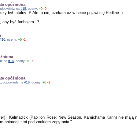
ate opóźniona
, odpowiedź na
#18
, oceny:
+0
-0
szy był fatalny :P Ale to nic, czekam aż w necie pojawi się Redline :)
ą, aby być fanbojem :P
a
#10
, oceny:
+0
-1
óźniona
edź na
#14
, oceny:
+0
-0
ate opóźniona
:51, odpowiedź na
#16
, oceny:
+0
-1
aser) i Kelmadick (Papillon Rose: New Season, Kamichama Karin) nie mają 
m animacji stoi pod znakiem zapytania."