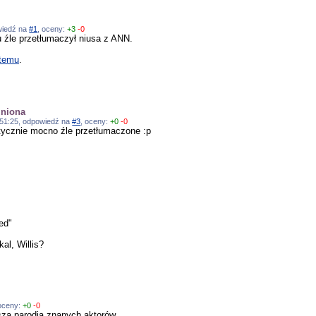
owiedź na
#1
, oceny:
+3
-0
u źle przetłumaczył niusa z ANN.
 temu
.
źniona
10:51:25, odpowiedź na
#3
, oceny:
+0
-0
tycznie mocno źle przetłumaczone :p
ed"
kal, Willis?
 oceny:
+0
-0
psza parodia znanych aktorów.