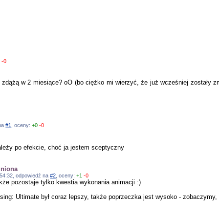
0
-0
 zdążą w 2 miesiące? oO (bo ciężko mi wierzyć, że już wcześniej zostały zm
 na
#1
, oceny:
+0
-0
ależy po efekcie, choć ja jestem sceptyczny
źniona
10:54:32, odpowiedź na
#2
, oceny:
+1
-0
akże pozostaje tylko kwestia wykonania animacji :)
ing: Ultimate był coraz lepszy, także poprzeczka jest wysoko - zobaczymy, c