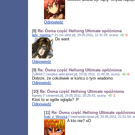
Odpowiedz
[8]
Re: Ósma część Hellsing Ultimate opóźniona
lady_magma
[*.21.rev.vline.pl], 29.05.2011, 11:31:28, oceny:
+0
-0
Do want
Odpowiedz
[9]
Re: Ósma część Hellsing Ultimate opóźniona
Zyll666 [*.neoplus.adsl.tpnet.pl], 29.05.2011, 11:40:28, oceny:
+0
-0
Dobrze, że cokolwiek w końcu o tym wiadomo.
Odpowiedz
[10]
Re: Ósma część Hellsing Ultimate opóźniona
Kamey [*.centertel.pl], 29.05.2011, 20:26:43, oceny:
+0
-1
Ktoś to w ogóle ogląda? :P
Odpowiedz
[11]
Re: Ósma część Hellsing Ultimate opóźnion
Kolo_z_Wrocka
[*.internetdsl.tpnet.pl], 29.05.2011, 21:51:54
A kto nie? oO