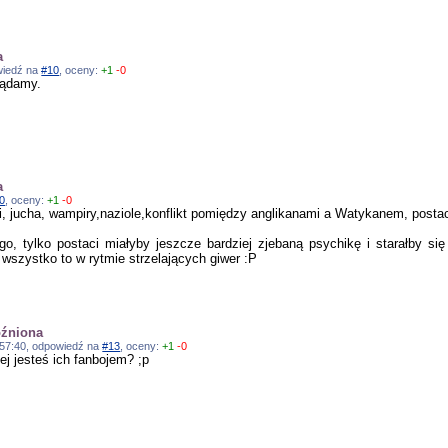
a
owiedź na
#10
, oceny:
+1
-0
lądamy.
a
0
, oceny:
+1
-0
i, jucha, wampiry,naziole,konflikt pomiędzy anglikanami a Watykanem, postac
go, tylko postaci miałyby jeszcze bardziej zjebaną psychikę i starałby się
A wszystko to w rytmie strzelających giwer :P
óźniona
14:57:40, odpowiedź na
#13
, oceny:
+1
-0
ej jesteś ich fanbojem? ;p