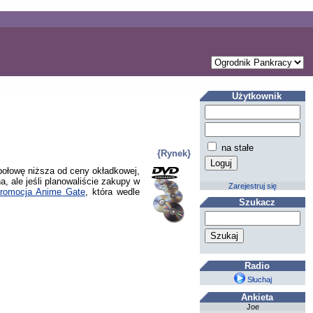
Użytkownik
na stałe
{Rynek}
 połowę niższa od ceny okładkowej,
a, ale jeśli planowaliście zakupy w
Zarejestruj się
promocja Anime Gate
, która wedle
Szukacz
Radio
Słuchaj
Ankieta
Joe