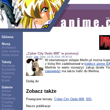
Główna
Niusy
Archiwum
Inne serwisy
„Cyber City Oedo 808” w promocji
Dodaj niusa
Autor:
Joe
, Data: 10.05.2010, 09:30:16
W internetowym sklepie Merlin.pl można kupi
Teksty
z którą film zadebiutował w
kolekcji anime I
Recenzje
Merlinie to warto rozważyć zakup dzieła 
Konwenty
zapowiedzi
ma także trafić do Merlina.
Felietony
Humor
Kiosk
Dodaj do:
Galerie
Zobacz także
Anime
Manga
Konwenty
Powiązane tematy:
Cyber City Oedo 808
,
IDG
.
Cosplay
Fanarty
Nasze publikacje:
Komiksy