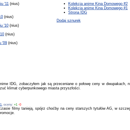
u '11
(nius)
Kolekcja anime Kina Domowego #2
Kolekcja anime Kina Domowego #1
Strona IDG
10
(nius)
Dodaj sznurek
u '10
(nius)
'10
(nius)
 '09
(nius)
 anime IDG, zobaczyłem jak są przeceniane o połowę ceny w dwupakach, ni
 czuć klimat cyberpunkowego miasta przyszłości.
#1
, oceny:
+1
-0
czasie filmy tanieją, spójrz choćby na ceny starszych tytułów AG, w szcz
promocje.