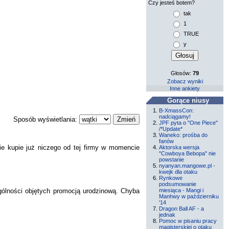
Czy jesteś botem?
tak
1
TRUE
y
Głosów:
79
Zobacz wyniki
Inne ankiety
Gorące niusy
B-XmassCon:
nadciągamy!
Sposób wyświetlania:
JPF pyta o "One Piece"
/*Update*
Waneko: prośba do
fanów
e kupie już niczego od tej firmy w momencie
Aktorska wersja
"Cowboya Bebopa" nie
powstanie
nyanyan.mangowe.pl -
kwejk dla otaku
Rynkowe
podsumowanie
miesiąca - Mangi i
ególności objętych promocją urodzinową. Chyba
Manhwy w październiku
'14
Dragon Ball AF - a
jednak
Pomoc w pisaniu pracy
magisterskiej o otaku