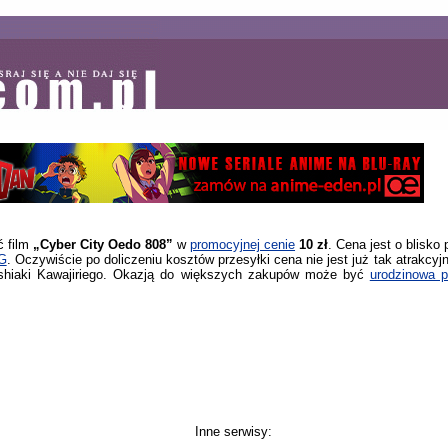
ć film
„Cyber City Oedo 808”
w
promocyjnej cenie
10 zł
. Cena jest o blisko
DG
. Oczywiście po doliczeniu kosztów przesyłki cena nie jest już tak atrakcyjn
Yoshiaki Kawajiriego. Okazją do większych zakupów może być
urodzinowa 
Inne serwisy: