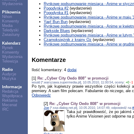
Rynkowe podsumowanie miesiąca - Anime w styczni
Wydarzenia
Pogodynka #2
(wydarzenie)
Plikownia
Pogodynka #1
(wydarzenie)
Nihon
Rynkowe podsumowanie miesiąca - Anime w maju '
Konwenty
Yap! Bun Bun
(wydarzenie)
Media
Rynkowe podsumowanie miesiąca - Anime w kwietni
Teledyski
Darkside Blues
(wydarzenie)
Zwiastuny
Rynkowe podsumowanie miesiąca - Anime w lutym 
Czarnoksiężnik z krainy Oz
(wydarzenie)
Kalendarz
Rynkowe podsumowanie miesiąca - Anime w grudniu
Rynek
Konwenty
Wydarzenia
Komentarze
Telewizja
Radio
Ilość komentarzy: 4
dodaj
Audycje
[1]
Re: „Cyber City Oedo 808” w promocji
Muzyka
would [*.warszawa.supermedia.pl], 10.05.2010, 11:00:54, oceny:
+0
-1
Po tym, jak kupiwszy prawie wszystkie części kolekcji
Informacje
premiery. A sam film polecam. Fabularnie do niczego, ale
Redakcja
Odpowiedz
Współpraca
Reklama
[2]
Re: „Cyber City Oedo 808” w promocji
Mecenat
Joe
[*.ssp.dialog.net.pl], 10.05.2010, 14:07:49, odpowiedź na
IRC
Taka już prawidłowość, że po jakimś 
tylko Anime Visionen jest odporne na 