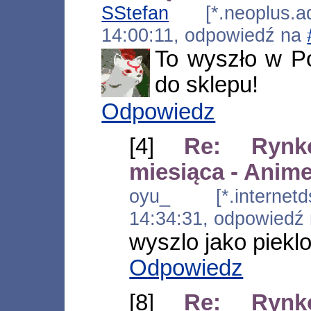
SStefan
[*.neoplus.ads
14:00:11, odpowiedź na
To wyszło w P
do sklepu!
Odpowiedz
[4]
Re: Rynk
miesiąca - Anime
oyu_ [*.internetds
14:34:31, odpowiedź
wyszlo jako piekl
Odpowiedz
[8]
Re: Rynk