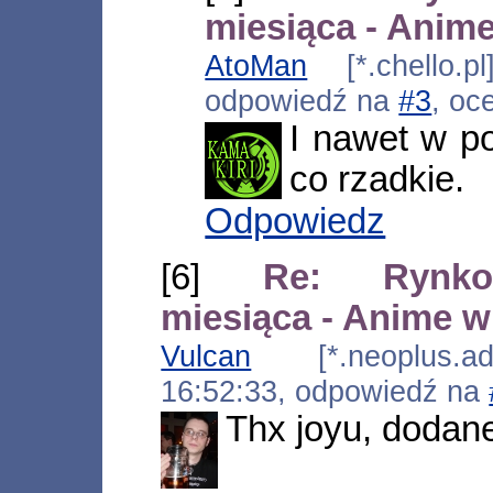
miesiąca - Anime
AtoMan
[*.chello.p
odpowiedź na
#3
, oc
I nawet w po
co rzadkie.
Odpowiedz
[6]
Re: Rynko
miesiąca - Anime w
Vulcan
[*.neoplus.ads
16:52:33, odpowiedź na
Thx joyu, dodan