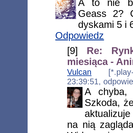
A to nie b
Geass 2? 
dyskami 5 i 
Odpowiedz
[9]
Re: Ryn
miesiąca - An
Vulcan
[*.play-i
23:39:51, odpowi
A chyba, 
Szkoda, że
aktualizuje
na nią zagląda