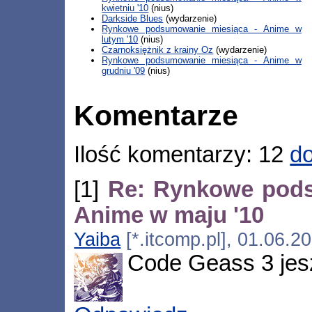
kwietniu '10
(nius)
Darkside Blues
(wydarzenie)
Rynkowe podsumowanie miesiąca - Anime w
lutym '10
(nius)
Czarnoksiężnik z krainy Oz
(wydarzenie)
Rynkowe podsumowanie miesiąca - Anime w
grudniu '09
(nius)
Komentarze
Ilość komentarzy: 12
do
[1]
Re: Rynkowe pods
Anime w maju '10
Yaiba
[*.itcomp.pl], 01.06.2
Code Geass 3 jes