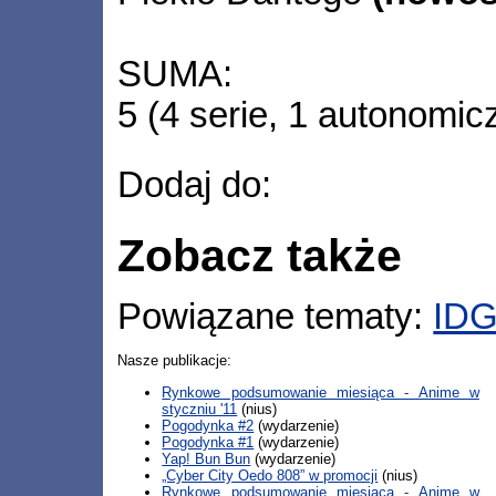
SUMA:
5 (4 serie, 1 autonomicz
Dodaj do:
Zobacz także
Powiązane tematy:
ID
Nasze publikacje:
Rynkowe podsumowanie miesiąca - Anime w
styczniu '11
(nius)
Pogodynka #2
(wydarzenie)
Pogodynka #1
(wydarzenie)
Yap! Bun Bun
(wydarzenie)
„Cyber City Oedo 808” w promocji
(nius)
Rynkowe podsumowanie miesiąca - Anime w