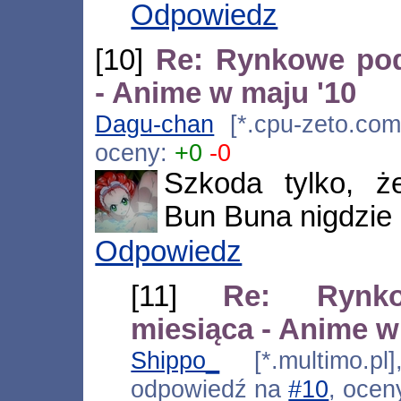
Odpowiedz
[10]
Re: Rynkowe po
- Anime w maju '10
Dagu-chan
[*.cpu-zeto.com.
oceny:
+0
-0
Szkoda tylko, ż
Bun Buna nigdzie 
Odpowiedz
[11]
Re: Rynk
miesiąca - Anime w
Shippo_
[*.multimo.pl
odpowiedź na
#10
, ocen