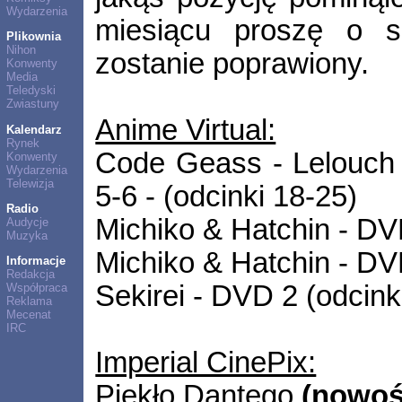
Wydarzenia
miesiącu proszę o s
Plikownia
Nihon
zostanie poprawiony.
Konwenty
Media
Teledyski
Zwiastuny
Anime Virtual:
Kalendarz
Rynek
Code Geass - Lelouch 
Konwenty
Wydarzenia
Telewizja
5-6 - (odcinki 18-25)
Radio
Michiko & Hatchin - DV
Audycje
Muzyka
Michiko & Hatchin - DV
Informacje
Redakcja
Sekirei - DVD 2 (odcink
Współpraca
Reklama
Mecenat
IRC
Imperial CinePix:
Piekło Dantego
(nowoś