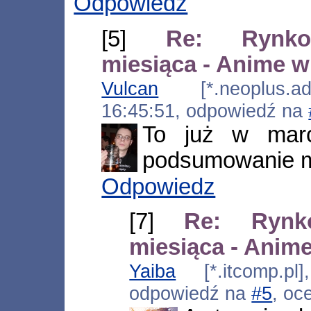
Odpowiedz
[5]
Re: Rynko
miesiąca - Anime w
Vulcan
[*.neoplus.ads
16:45:51, odpowiedź na
To już w marc
podsumowanie 
Odpowiedz
[7]
Re: Rynk
miesiąca - Anime
Yaiba
[*.itcomp.pl]
odpowiedź na
#5
, oc