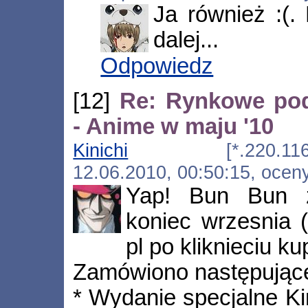
Ja również :(.
dalej...
Odpowiedz
[12]
Re: Rynkowe po
- Anime w maju '10
Kinichi
[*.220.116.229.d
12.06.2010, 00:50:15, ocen
Yap! Bun Bun z
koniec wrzesnia (
pl po kliknieciu ku
Zamówiono następujące
* Wydanie specjalne K