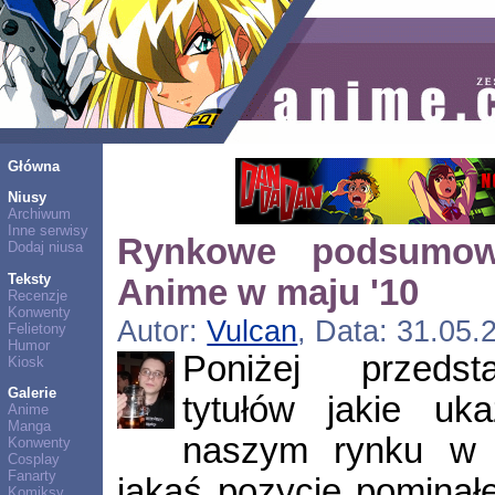
Główna
Niusy
Archiwum
Inne serwisy
Rynkowe podsumow
Dodaj niusa
Teksty
Anime w maju '10
Recenzje
Konwenty
Autor:
Vulcan
, Data: 31.05.
Felietony
Humor
Poniżej przedst
Kiosk
Galerie
tytułów jakie uk
Anime
Manga
naszym rynku w m
Konwenty
Cosplay
Fanarty
jakąś pozycję pominął
Komiksy