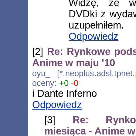
Widzę, że wy
DVDki z wydawa
uzupełniłem.
Odpowiedz
[2]
Re: Rynkowe pods
Anime w maju '10
oyu_ [*.neoplus.adsl.tpnet
oceny:
+0
-0
i Dante Inferno
Odpowiedz
[3]
Re: Rynko
miesiąca - Anime w