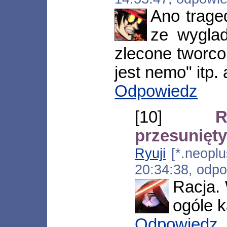
Ano traged
ze wyglad
zlecone tworco
jest nemo" itp.
Odpowiedz
[10]
R
przesunięty
Ryuji
[*.neoplu
20:34:38, odp
Racja.
ogóle k
Odpowiedz