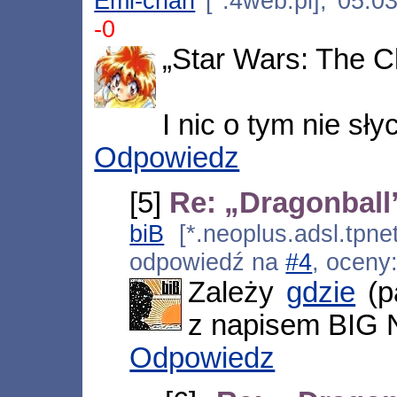
Emi-chan
[*.4web.pl], 05.0
-0
„Star Wars: The 
I nic o tym nie sł
Odpowiedz
[5]
Re: „Dragonball
biB
[*.neoplus.adsl.tpne
odpowiedź na
#4
, oceny
Zależy
gdzie
(p
z napisem BIG
Odpowiedz