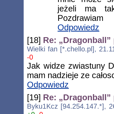
jeżeli ma t
Pozdrawiam
Odpowiedz
[18]
Re: „Dragonball” 
Wielki fan [*.chello.pl], 21
-0
Jak widze zwiastuny D
mam nadzieje ze całosc
Odpowiedz
[19]
Re: „Dragonball” 
Byku1Kcz [94.254.147.*], 2