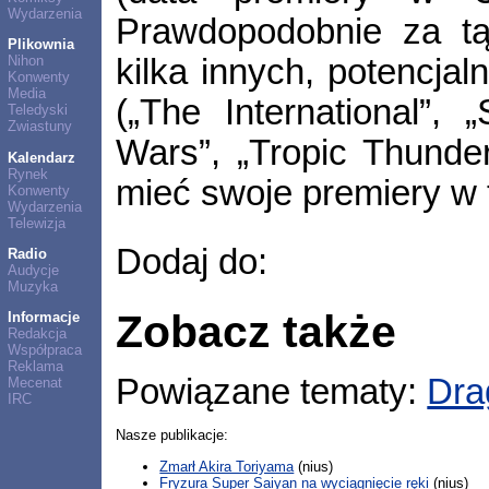
Wydarzenia
Prawdopodobnie za tą 
Plikownia
kilka innych, potencjal
Nihon
Konwenty
Media
(„The International”,
Teledyski
Zwiastuny
Wars”, „Tropic Thunder”
Kalendarz
Rynek
mieć swoje premiery w
Konwenty
Wydarzenia
Telewizja
Dodaj do:
Radio
Audycje
Muzyka
Zobacz także
Informacje
Redakcja
Współpraca
Reklama
Powiązane tematy:
Dra
Mecenat
IRC
Nasze publikacje:
Zmarł Akira Toriyama
(nius)
Fryzura Super Saiyan na wyciągnięcie ręki
(nius)