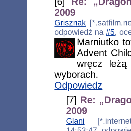
[6]
Re: „Dragon
2009
Grisznak
[*.satfilm.n
odpowiedź na
#5
, oc
Marniutko to
Advent Chil
wręcz leżą
wyborach.
Odpowiedz
[7]
Re: „Drago
2009
Glani
[*.internet
14:53:47, odpowi