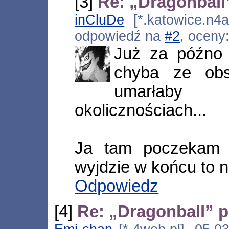
[3]
Re: „Dragonball
inCluDe
[*.katowice.n4a
odpowiedź na
#2
, oceny
Już za późno 
chyba ze obs
umarłaby 
okolicznościach...
Ja tam poczekam 
wyjdzie w końcu to ni
Odpowiedz
[4]
Re: „Dragonball” p