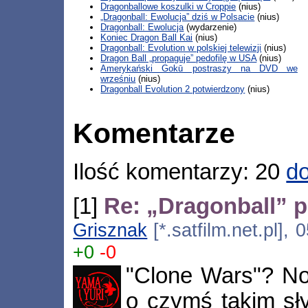
Dragonballowe koszulki w Croppie
(nius)
„Dragonball: Ewolucja” dziś w Polsacie
(nius)
Dragonball: Ewolucja
(wydarzenie)
Koniec Dragon Ball Kai
(nius)
Dragonball: Evolution w polskiej telewizji
(nius)
Dragon Ball „propaguje” pedofilę w USA
(nius)
Amerykański Gokū postraszy na DVD we
wrześniu
(nius)
Dragonball Evolution 2 potwierdzony
(nius)
Komentarze
Ilość komentarzy: 20
do
[1]
Re: „Dragonball” p
Grisznak
[*.satfilm.net.pl],
+0
-0
"Clone Wars"? No 
o czymś takim sł