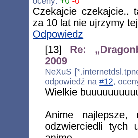
oceny:
+0
-0
Czekajcie czekajcie.. 
za 10 lat nie ujrzymy tej 
Odpowiedz
[13]
Re: „Dragonb
2009
NeXuS [*.internetdsl.tpn
odpowiedź na
#12
, ocen
Wielkie buuuuuuuu
Anime najlepsze, 
odzwierciedli tych
anime