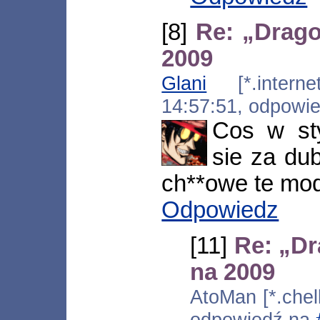
[8]
Re: „Drago
2009
Glani
[*.internet
14:57:51, odpowi
Cos w st
sie za du
ch**owe te mode
Odpowiedz
[11]
Re: „Dr
na 2009
AtoMan [*.chell
odpowiedź na