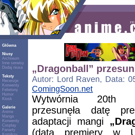
Główna
Niusy
Archiwum
Inne serwisy
„Dragonball” przesun
Dodaj niusa
Teksty
Autor: Lord Raven, Data: 05
Recenzje
Konwenty
ComingSoon.net
Felietony
Humor
Wytwórnia 20th 
Kiosk
przesunęła datę pre
Galerie
Anime
Manga
adaptacji mangi
„Dra
Konwenty
Cosplay
(data premiery w U
Fanarty
Komiksy