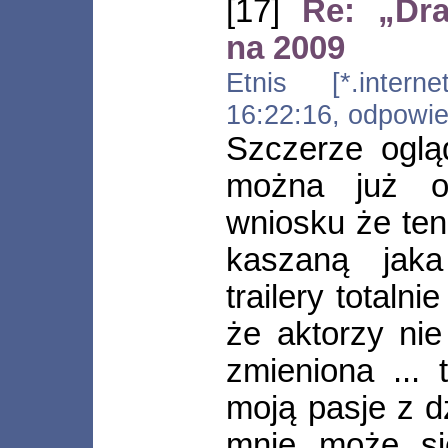
[17]
Re: „Dra
na 2009
Etnis [*.internet
16:22:16, odpowi
Szczerze ogląd
można już o
wniosku że ten
kaszaną jak
trailery totaln
że aktorzy nie 
zmieniona ... 
moją pasje z d
mnie może si