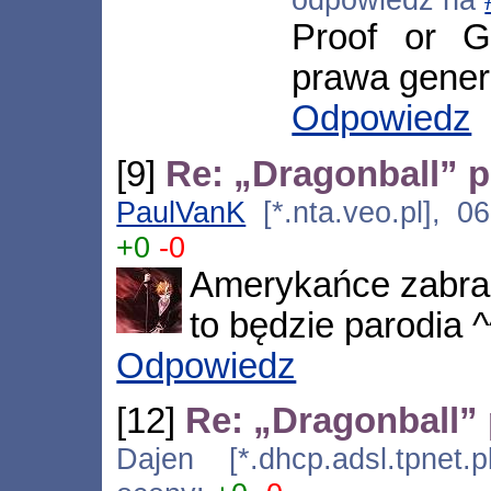
Proof or 
prawa gener
Odpowiedz
[9]
Re: „Dragonball” p
PaulVanK
[*.nta.veo.pl], 0
+0
-0
Amerykańce zabrali
to będzie parodia ^
Odpowiedz
[12]
Re: „Dragonball” 
Dajen [*.dhcp.adsl.tpnet.