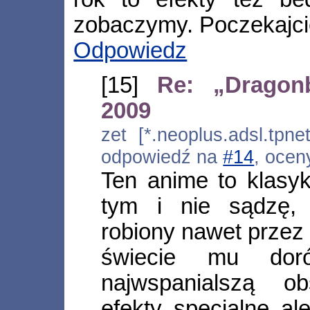
zobaczymy. Poczekajci
Odpowiedz
[15]
Re: „Dragonb
2009
zet [*.neoplus.adsl.tpne
odpowiedź na
#14
, ocen
Ten anime to klasy
tym i nie sądzę, 
robiony nawet przez
świecie mu doró
najwspanialszą ob
efekty specjalne al