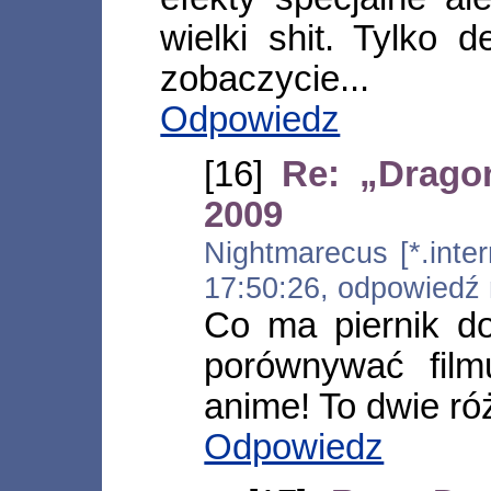
wielki shit. Tylko d
zobaczycie...
Odpowiedz
[16]
Re: „Dragon
2009
Nightmarecus [*.inter
17:50:26, odpowiedź
Co ma piernik d
porównywać film
anime! To dwie ró
Odpowiedz