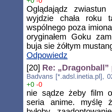
+0
-0
Oglądajądz zwiastun 
wyjdzie chała roku 
wspólnego poza imiona
oryginałem Goku zami
buja sie żółtym mustan
Odpowiedz
[20]
Re: „Dragonball” 
Badvans [*.adsl.inetia.pl], 
+0
-0
nie sądze żeby film o
seria anime. myślę 
byłoby zaadoptowani