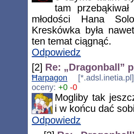
tam przebąkiwał
młodości Hana Sol
Kreskówka była nawet
ten temat ciągnąć.
Odpowiedz
[2]
Re: „Dragonball” p
Ħarpagon
[*.adsl.inetia.p
oceny:
+0
-0
Mogliby tak jesz
i w końcu dać sobi
Odpowiedz