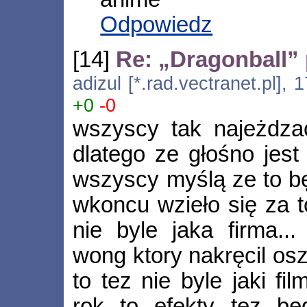
Odpowiedz
[14]
Re: „Dragonball” 
adizul [*.rad.vectranet.pl],
+0
-0
wszyscy tak najeżdzac
dlatego ze głośno jest 
wszyscy myślą ze to będ
wkoncu wzieło się za t
nie byle jaka firma..
wong ktory nakręcil os
to tez nie byle jaki f
rok to efekty tez be