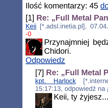
Ilość komentarzy: 45
do
[1]
Re: „Full Metal Pa
Keii
[*.adsl.inetia.pl], 07.
-0
Przynajmniej będ
Chidori.
Odpowiedz
[7]
Re: „Full Metal 
kpt. Harlock
[*.interne
15:17:13, odpowiedź na
Keii, ty żyjesz...