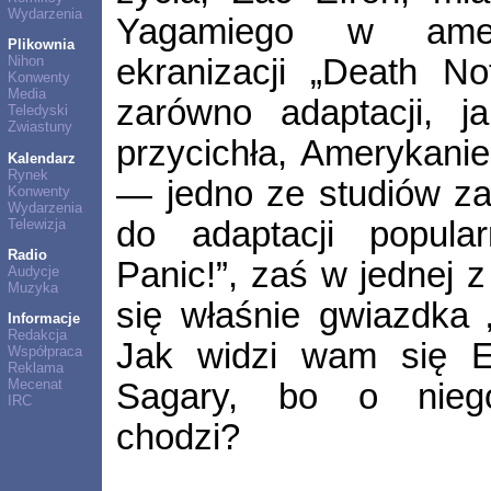
Wydarzenia
Yagamiego w ameryk
Plikownia
ekranizacji „Death No
Nihon
Konwenty
Media
zarówno adaptacji, j
Teledyski
Zwiastuny
przycichła, Amerykanie
Kalendarz
Rynek
— jedno ze studiów za
Konwenty
Wydarzenia
do adaptacji popular
Telewizja
Radio
Panic!”, zaś w jednej 
Audycje
Muzyka
się właśnie gwiazdka 
Informacje
Redakcja
Jak widzi wam się E
Współpraca
Reklama
Mecenat
Sagary, bo o niego
IRC
chodzi?