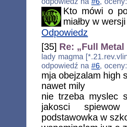
odpowiedź na
#6
, oceny
Kto mówi o po
miałby w wersji 
Odpowiedz
[35]
Re: „Full Metal
lady magma [*.21.rev.vli
odpowiedź na
#6
, oceny
mja obejzalam high 
nawet mily
nie trzeba myslec s
jakosci spiewow
podstawowka w szko