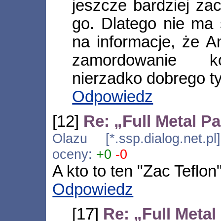
jeszcze bardziej za
go. Dlatego nie ma 
na informacje, że 
zamordowanie ko
nierzadko dobrego ty
Odpowiedz
[12]
Re: „Full Metal P
Olazu [*.ssp.dialog.net.p
oceny:
+0
-0
A kto to ten "Zac Teflon
Odpowiedz
[17]
Re: „Full Metal