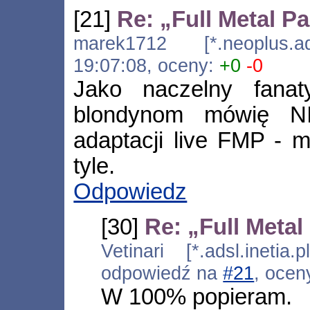
[21]
Re: „Full Metal P
marek1712 [*.neoplus.ads
19:07:08, oceny:
+0
-0
Jako naczelny fana
blondynom mówię NI
adaptacji live FMP - ma
tyle.
Odpowiedz
[30]
Re: „Full Metal
Vetinari [*.adsl.inetia
odpowiedź na
#21
, ocen
W 100% popieram.