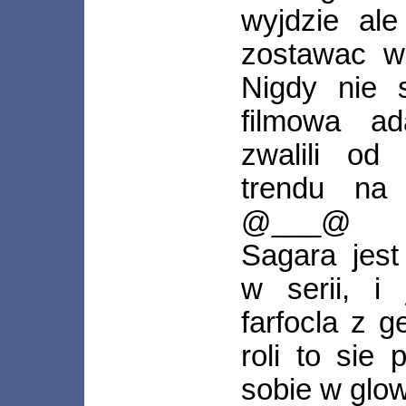
wyjdzie al
zostawac w 
Nigdy nie 
filmowa ada
zwalili od
trendu na 
@___@
Sagara jest
w serii, i
farfocla z g
roli to sie 
sobie w glow