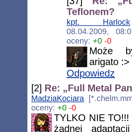
[37]
Re: „Fu
Teflonem?
kpt. Harlock
08.04.2009, 08
oceny:
+0
-0
Może b
arigato :>
Odpowiedz
[2]
Re: „Full Metal Pa
MadziaKociara
[*.chelm.mm.
oceny:
+0
-0
TYLKO NIE TO!!! E
żadnej adaptacj