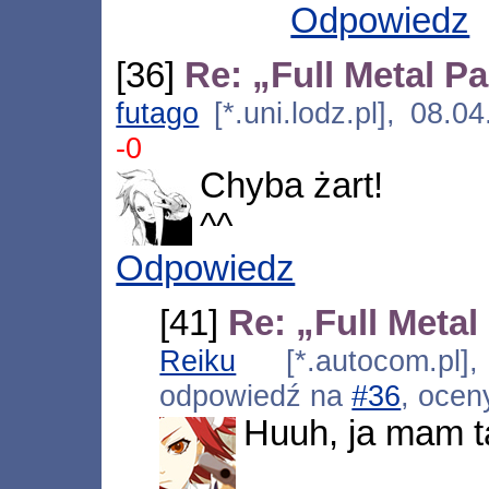
Odpowiedz
[36]
Re: „Full Metal P
futago
[*.uni.lodz.pl], 08.
-0
Chyba żart!
^^
Odpowiedz
[41]
Re: „Full Metal
Reiku
[*.autocom.pl],
odpowiedź na
#36
, ocen
Huuh, ja mam t