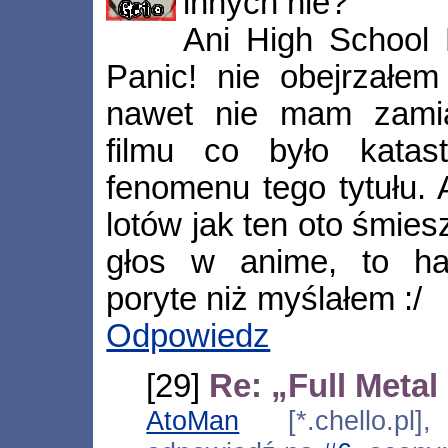
innych nie?
Ani High School M
Panic! nie obejrzałem
nawet nie mam zamia
filmu co było katas
fenomenu tego tytułu. A
lotów jak ten oto śmie
głos w anime, to ha
poryte niż myślałem :/
Odpowiedz
[29]
Re: „Full Metal
AtoMan
[*.chello.pl]