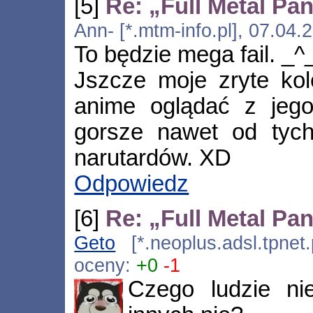
[5]
Re: „Full Metal Pa
Ann- [*.mtm-info.pl], 07.04
To będzie mega fail. _^
Jszcze moje zryte kol
anime oglądać z jego
gorsze nawet od tych
narutardów. XD
Odpowiedz
[6]
Re: „Full Metal Pa
Geto
[*.neoplus.adsl.tpnet
oceny:
+0
-1
Czego ludzie ni