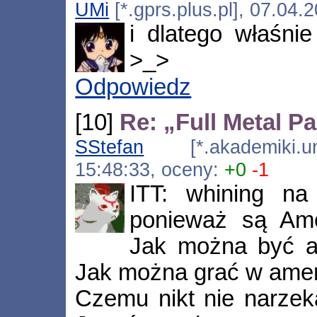
UMi
[*.gprs.plus.pl], 07.04.
i dlatego właśni
>_>
Odpowiedz
[10]
Re: „Full Metal P
SStefan
[*.akademiki.uni
15:48:33, oceny:
+0
-1
ITT: whining n
ponieważ są Am
Jak można być a
Jak można grać w amer
Czemu nikt nie narzeka