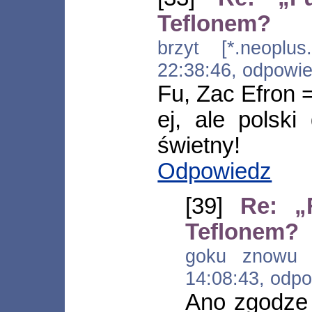
Teflonem?
brzyt [*.neoplus.
22:38:46, odpowi
Fu, Zac Efron 
ej, ale polski
świetny!
Odpowiedz
[39]
Re: „
Teflonem?
goku znowu [*
14:08:43, odp
Ano zgodze