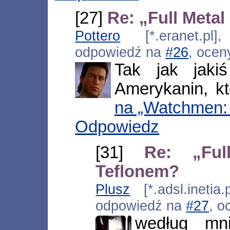
[27]
Re: „Full Metal
Pottero
[*.eranet.pl]
odpowiedź na
#26
, ocen
Tak jak jakiś
Amerykanin, k
na „Watchmen: 
Odpowiedz
[31]
Re: „Ful
Teflonem?
Plusz
[*.adsl.inetia
odpowiedź na
#27
, o
według mn