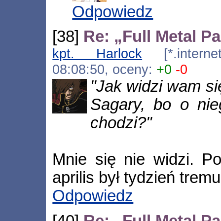
Odpowiedz
[38]
Re: „Full Metal P
kpt. Harlock
[*.internet
08:08:50, oceny:
+0
-0
"Jak widzi wam si
Sagary, bo o nie
chodzi?"
Mnie się nie widzi. P
aprilis był tydzień tremu
Odpowiedz
[40]
Re: „Full Metal P