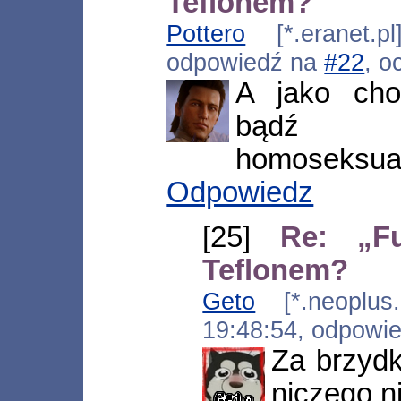
Teflonem?
Pottero
[*.eranet.pl
odpowiedź na
#22
, o
A jako cho
bądź b
homoseksua
Odpowiedz
[25]
Re: „Fu
Teflonem?
Geto
[*.neoplus.a
19:48:54, odpowi
Za brzydk
niczego n