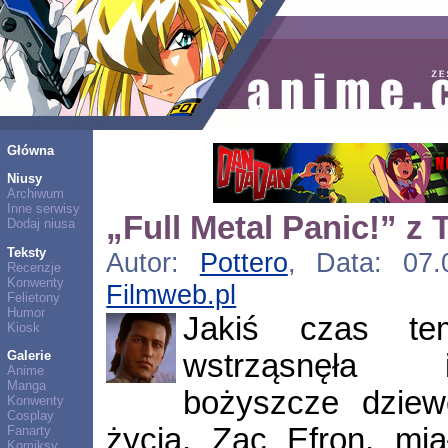
Główna
Niusy
Archiwum
Inne serwisy
„Full Metal Panic!” z
Dodaj niusa
Teksty
Autor:
Pottero
, Data: 07.
Recenzje
Konwenty
Filmweb.pl
Felietony
Humor
Jakiś czas te
Kiosk
wstrząsnęła i
Galerie
Anime
Manga
bożyszcze dziew
Konwenty
Cosplay
życia, Zac Efron, mia
Fanarty
Komiksy