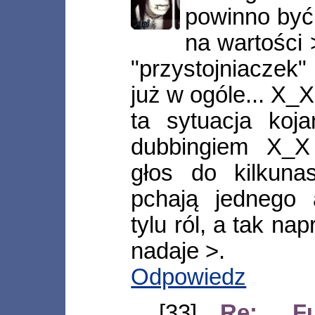
powinno być 
na wartości 
"przystojniaczek
już w ogóle... X_X
ta sytuacja koj
dubbingiem X_X
głos do kilkuna
pchają jednego 
tylu ról, a tak na
nadaje >.
Odpowiedz
[33]
Re: „Fu