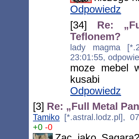
Odpowiedz
[34]
Re: „Fu
Teflonem?
lady magma [*.21.
23:01:55, odpowi
moze mebel w 
kusabi
Odpowiedz
[3]
Re: „Full Metal Pa
Tamiko
[*.astral.lodz.pl], 
+0
-0
Zac jako Sagara?