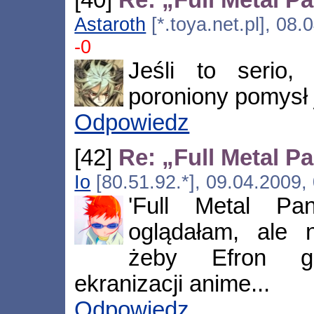
Astaroth
[*.toya.net.pl], 08
-0
Jeśli to serio,
poroniony pomysł 
Odpowiedz
[42]
Re: „Full Metal P
Io
[80.51.92.*], 09.04.2009,
'Full Metal Pa
oglądałam, ale 
żeby Efron gr
ekranizacji anime...
Odpowiedz