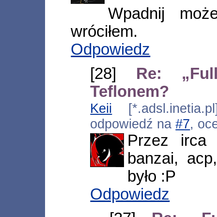
Wpadnij moż
wróciłem.
Odpowiedz
[28]
Re: „Ful
Teflonem?
Keii
[*.adsl.inetia.
odpowiedź na
#7
, oc
Przez irca
banzai, acp
było :P
Odpowiedz