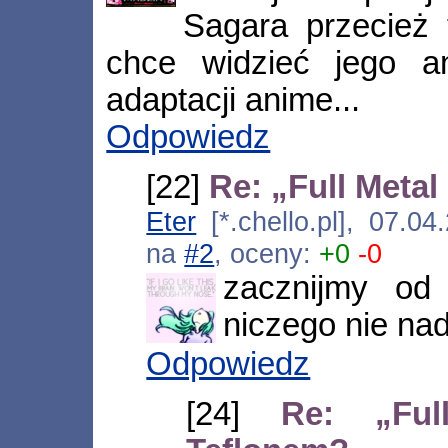
Sagara przecież 
chce widzieć jego a
adaptacji anime...
Odpowiedz
[22]
Re: „Full Metal
Eter
[*.chello.pl], 07.0
na
#2
, oceny:
+0
-0
zacznijmy od
niczego nie nad
Odpowiedz
[24]
Re: „Ful