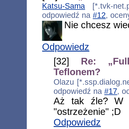
Katsu-Sama
[*.tvk-net.
odpowiedź na
#12
, ocen
Nie chcesz wie
Odpowiedz
[32]
Re: „Ful
Teflonem?
Olazu [*.ssp.dialog.n
odpowiedź na
#17
, o
Aż tak źle? W t
"ostrzeżenie" ;D
Odpowiedz