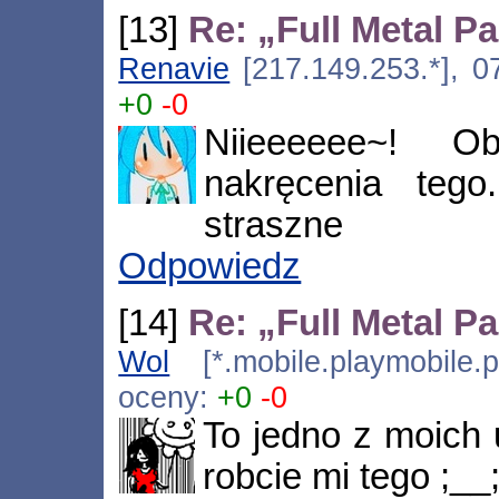
[13]
Re: „Full Metal P
Renavie
[217.149.253.*], 0
+0
-0
Niieeeeee~! 
nakręcenia tego
straszne
Odpowiedz
[14]
Re: „Full Metal P
Wol
[*.mobile.playmobile.
oceny:
+0
-0
To jedno z moich 
robcie mi tego ;__