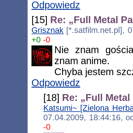
Odpowiedz
[15]
Re: „Full Metal P
Grisznak
[*.satfilm.net.pl],
+0
-0
Nie znam gościa
znam anime.
Chyba jestem szcz
Odpowiedz
[18]
Re: „Full Metal
Katsumi~ [Zielona Herba
07.04.2009, 18:44:16, 
-0