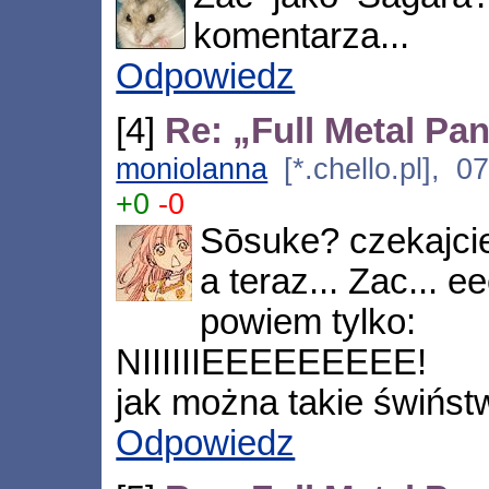
komentarza...
Odpowiedz
[4]
Re: „Full Metal Pa
moniolanna
[*.chello.pl], 0
+0
-0
Sōsuke? czekajcie
a teraz... Zac... e
powiem tylko:
NIIIIIIEEEEEEEEE!
jak można takie świństw
Odpowiedz