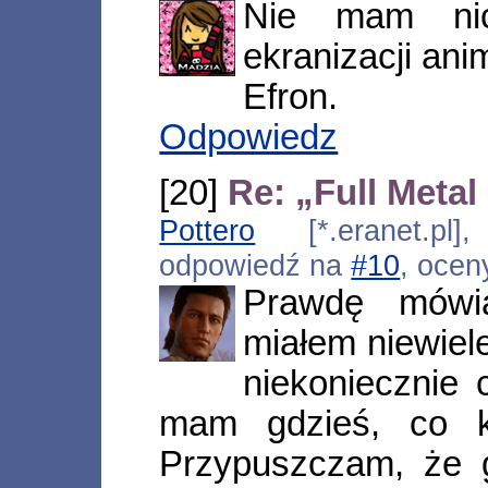
Nie mam nic
ekranizacji ani
Efron.
Odpowiedz
[20]
Re: „Full Metal
Pottero
[*.eranet.pl]
odpowiedź na
#10
, ocen
Prawdę mówi
miałem niewiele
niekoniecznie 
mam gdzieś, co k
Przypuszczam, że g