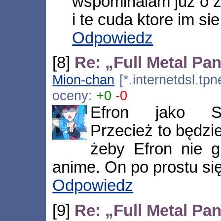
wspominalam juz o z
i te cuda ktore im sie
Odpowiedz
[8]
Re: „Full Metal Pa
Mion-chan
[*.internetdsl.tpn
oceny:
+0
-0
Efron jako Sos
Przecież to będzie 
żeby Efron nie g
anime. On po prostu się
Odpowiedz
[9]
Re: „Full Metal Pa