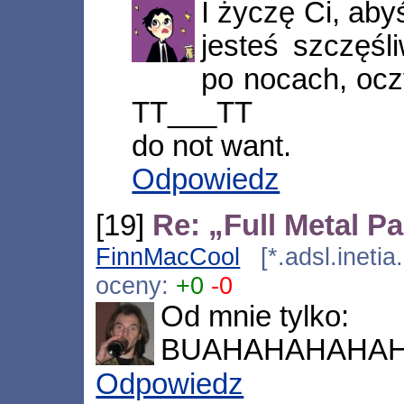
I życzę Ci, aby
jesteś szczęśl
po nocach, oc
TT___TT
do not want.
Odpowiedz
[19]
Re: „Full Metal P
FinnMacCool
[*.adsl.inetia
oceny:
+0
-0
Od mnie tylko:
BUAHAHAHAHAHAH
Odpowiedz