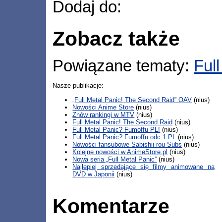
Dodaj do:
Zobacz także
Powiązane tematy:
Full
Nasze publikacje:
„Full Metal Panic! The Second Raid” OAV
(nius)
Nowości Anime Store
(nius)
Znów rankingi w MTV
(nius)
Full Metal Panic! The Second Raid
(nius)
Full Metal Panic? Fumoffu PL!
(nius)
Full Metal Panic? Fumoffu odc.1 PL
(nius)
Nowości fansubowe Sabishii-rou Subs
(nius)
Kolejne nowości w AnimeStore.pl
(nius)
Nowa seria „Full Metal Panic”
(nius)
Najlepiej sprzedające się filmy animowane na
DVD w Japonii
(nius)
Komentarze