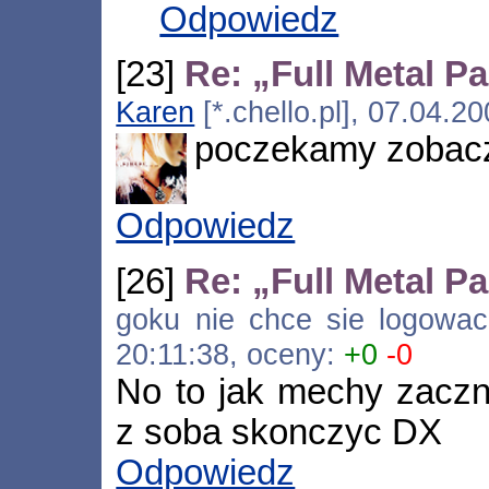
Odpowiedz
[23]
Re: „Full Metal P
Karen
[*.chello.pl], 07.04.2
poczekamy zobac
Odpowiedz
[26]
Re: „Full Metal P
goku nie chce sie logowac [
20:11:38, oceny:
+0
-0
No to jak mechy zaczn
z soba skonczyc DX
Odpowiedz