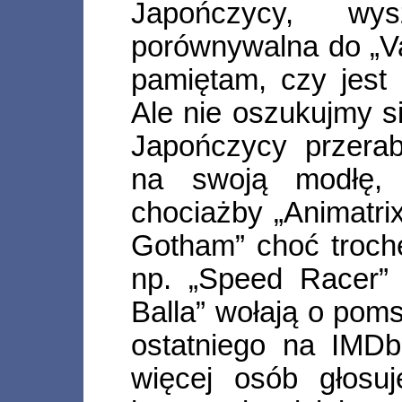
Japończycy, wy
porównywalna do „Va
pamiętam, czy jes
Ale nie oszukujmy się
Japończycy przerab
na swoją modłę, 
chociażby „Animatri
Gotham” choć troch
np. „Speed Racer”
Balla” wołają o pom
ostatniego na IMDb
więcej osób głosu