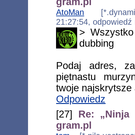
gram.pl
AtoMan
[*.dynamic.
21:27:54, odpowiedź
> Wszystko 
dubbing
Podaj adres, za
piętnastu murzy
twoje najskrytsze
Odpowiedz
[27]
Re: „Ninja
gram.pl