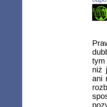
Pra
dub
tym
niż 
ani 
roz
spo
po