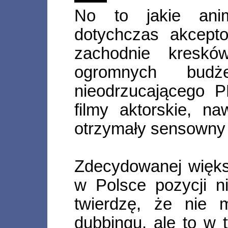
No to jakie ani
dotychczas akcept
zachodnie kreskó
ogromnych budże
nieodrzucającego P
filmy aktorskie, n
otrzymały sensowny
Zdecydowanej więk
w Polsce pozycji n
twierdzę, że nie 
dubbingu, ale to w 