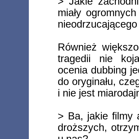
> Jakie zachodni
miały ogromnych 
nieodrzucającego
Również większoś
tragedii nie ko
ocenia dubbing j
do oryginału, cze
i nie jest miarodaj
> Ba, jakie filmy
droższych, otrzy