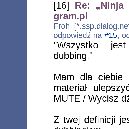
[16]
Re: „Ninja
gram.pl
Froh [*.ssp.dialog.ne
odpowiedź na
#15
, o
"Wszystko jes
dubbing."
Mam dla ciebie g
materiał ulepsz
MUTE / Wycisz d
Z twej definicji j