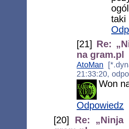
ogó
taki
Odp
[21]
Re: „N
na gram.pl
AtoMan
[*.dyna
21:33:20, odp
Won na
Odpowiedz
[20]
Re: „Ninja