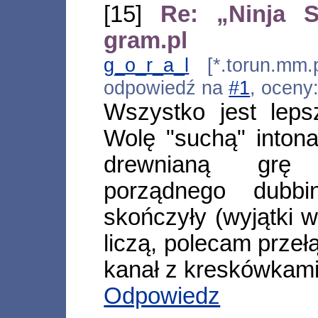
[15]
Re: „Ninja 
gram.pl
g_o_r_a_l
[*.torun.mm.p
odpowiedź na
#1
, oceny
Wszystko jest leps
Wolę "suchą" intona
drewnianą grę
porządnego dubb
skończyły (wyjątki w
liczą, polecam przeł
kanał z kreskówkami
Odpowiedz