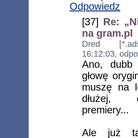
Odpowiedz
[37]
Re: „N
na gram.pl
Dred [*.adsl
16:12:03, odp
Ano, dubb 
głowę orygi
muszę na l
dłużej, 
premiery...
Ale już t