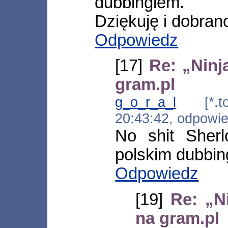
dubbingiem.
Dziękuję i dobran
Odpowiedz
[17]
Re: „Ninj
gram.pl
g_o_r_a_l
[*.tor
20:43:42, odpowi
No shit Sherl
polskim dubbin
Odpowiedz
[19]
Re: „N
na gram.pl