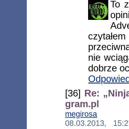
To 
opin
Adv
czytał
przeciwna
nie wciąg
dobrze oce
Odpowie
[36]
Re: „Ninj
gram.pl
megirosa
[*.rze
08.03.2013, 15