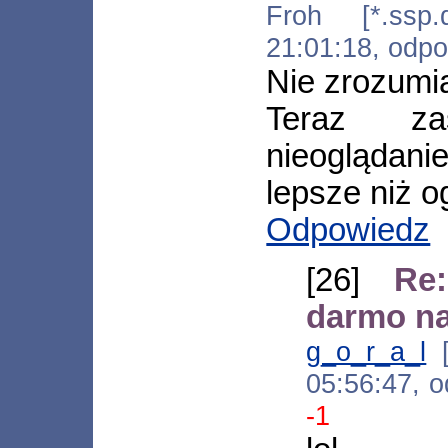
Froh [*.ssp.d
21:01:18, odp
Nie zrozumi
Teraz za
nieoglądan
lepsze niż o
Odpowiedz
[26]
Re
darmo na
g_o_r_a_l
[
05:56:47, 
-1