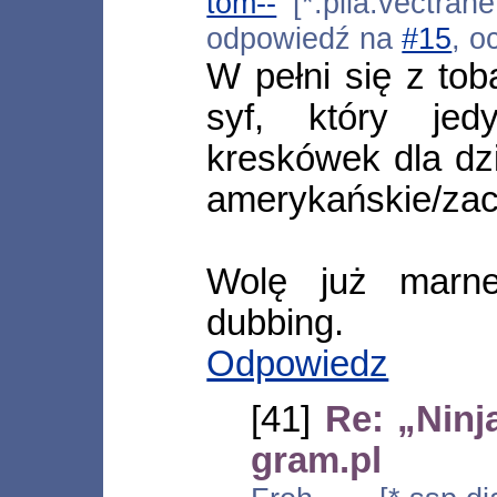
tom--
[*.pila.vectrane
odpowiedź na
#15
, o
W pełni się z to
syf, który je
kreskówek dla dzi
amerykańskie/zach
Wolę już marne
dubbing.
Odpowiedz
[41]
Re: „Ninj
gram.pl