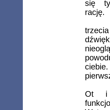
się t
rację.
trzec
dźwięk
nieogl
powodu
ciebi
pierws
Ot i
funkc