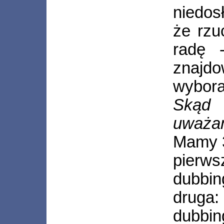
niedos
że rzu
radę 
znajd
wybora
Skąd
uważa
Mamy 3
pierw
dubbin
druga
dubbi