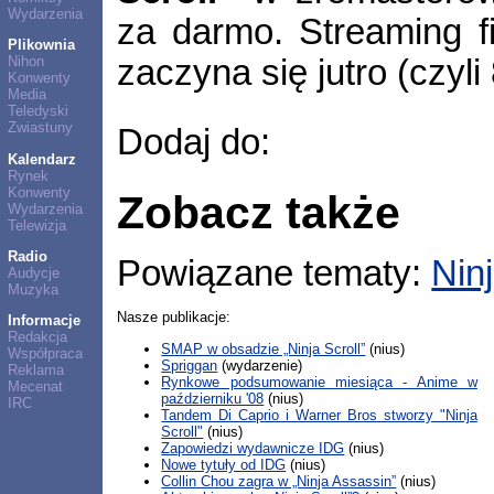
Wydarzenia
za darmo. Streaming fi
Plikownia
zaczyna się jutro (czyli
Nihon
Konwenty
Media
Teledyski
Zwiastuny
Dodaj do:
Kalendarz
Rynek
Konwenty
Zobacz także
Wydarzenia
Telewizja
Radio
Powiązane tematy:
Ninj
Audycje
Muzyka
Nasze publikacje:
Informacje
Redakcja
SMAP w obsadzie „Ninja Scroll”
(nius)
Współpraca
Spriggan
(wydarzenie)
Reklama
Rynkowe podsumowanie miesiąca - Anime w
Mecenat
październiku '08
(nius)
IRC
Tandem Di Caprio i Warner Bros stworzy "Ninja
Scroll"
(nius)
Zapowiedzi wydawnicze IDG
(nius)
Nowe tytuły od IDG
(nius)
Collin Chou zagra w „Ninja Assassin”
(nius)