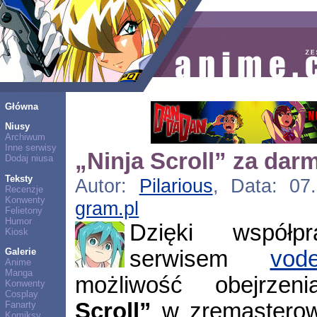
Główna
Niusy
Archiwum
Inne serwisy
„Ninja Scroll” za dar
Dodaj niusa
Teksty
Autor:
Pilarious
, Data: 07.
Recenzje
Konwenty
gram.pl
Felietony
Humor
Dzięki współ
Kiosk
serwisem
vode
Galerie
Anime
Manga
możliwość obejrz
Konwenty
Cosplay
Scroll”
w zremasterowa
Fanarty
Komiksy