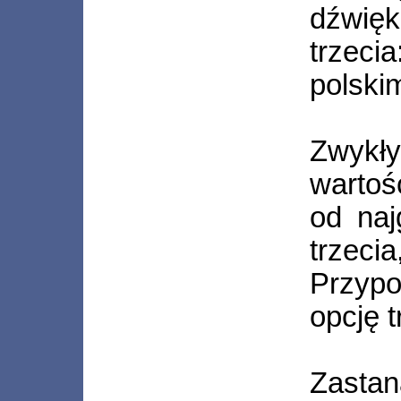
dźwię
trzeci
polski
Zwy
wartoś
od naj
trzecia
Przyp
opcję t
Zastan