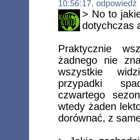
10:56:17, odpowiedź
> No to jaki
dotychczas 
Praktycznie wsz
żadnego nie zn
wszystkie widz
przypadki sp
czwartego sezon
wtedy żaden lekto
dorównać, z samej 