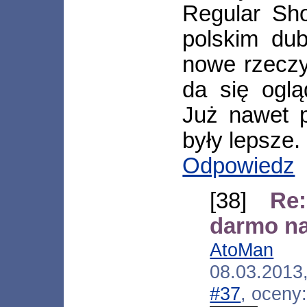
Regular Sh
polskim dub
nowe rzeczy
da się oglą
Już nawet 
były lepsze.
Odpowiedz
[38]
Re
darmo na
AtoMan
[*
08.03.2013
#37
, oceny