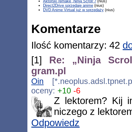
Aktorski remake „Ninja Scroll”?
(nius)
Direct2Drive sprzedaje anime
(nius)
DVD Anime Virtual już w sprzedaży
(nius)
Komentarze
Ilość komentarzy: 42
do
[1]
Re: „Ninja Scro
gram.pl
Oin
[*.neoplus.adsl.tpnet.
oceny:
+10
-6
Z lektorem? Kij 
niczego z lektore
Odpowiedz