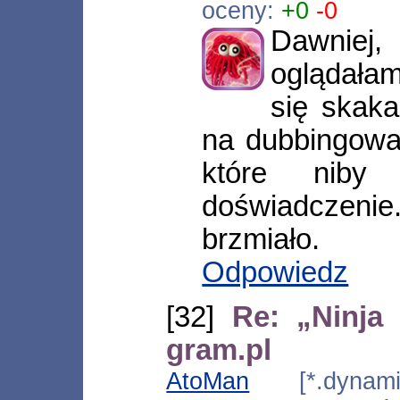
oceny:
+0
-0
Dawnie
oglądałam
się skaka
na dubbingowa
które niby
doświadczenie.
brzmiało.
Odpowiedz
[32]
Re: „Ninja
gram.pl
AtoMan
[*.dynamic.