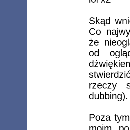
Skąd wni
Co najwy
że nieogl
od oglą
dźwięki
stwierdz
rzeczy 
dubbing).
Poza tym
moim pop