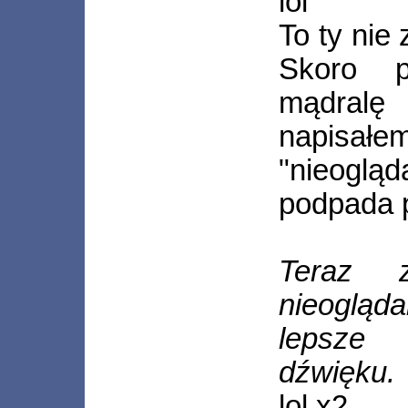
lol
To ty nie
Skoro p
mądral
napisa
"nieogl
podpada 
Teraz 
nieogląd
lepsze 
dźwięku.
lol x2