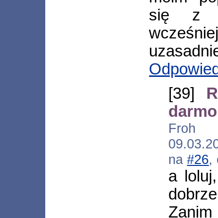
się z 
wcześ
uzasadnie
Odpowie
[39]
R
darmo
Froh [
09.03.2
na
#26
,
a lolu
dobrze
Zanim 