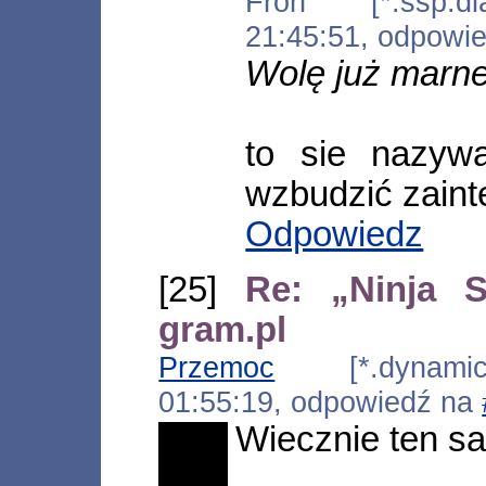
Froh [*.ssp.dia
21:45:51, odpowi
Wolę już marne
to sie nazyw
wzbudzić zain
Odpowiedz
[25]
Re: „Ninja 
gram.pl
Przemoc
[*.dynamic.c
01:55:19, odpowiedź na
Wiecznie ten sa