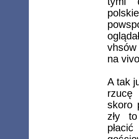
tymi 
pols
powsp
ogląda
vhsów 
na vivo
A tak 
rzucę
skoro 
zły t
płacić