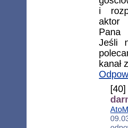
gościo
i roz
aktor
Pana 
Jeśli 
poleca
kanał 
Odpow
[40
dar
Ato
09.
odpo