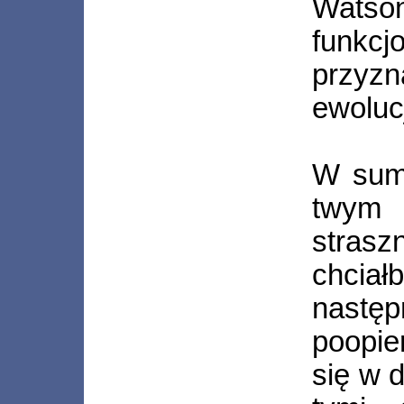
Watso
funkcj
przyzn
ewoluc
W sumi
twym 
stras
chci
następ
poopie
się w 