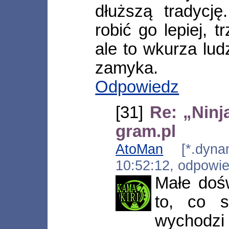
dłuższą tradycj
robić go lepiej, t
ale to wkurza lud
zamyka.
Odpowiedz
[31]
Re: „Ninj
gram.pl
AtoMan
[*.dynami
10:52:12, odpowi
Małe doś
to, co s
wychodzi 