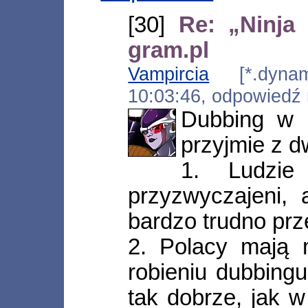
[30]
Re: „Ninja
gram.pl
Vampircia
[*.dynamic
10:03:46, odpowiedź
Dubbing w 
przyjmie z 
1. Ludzi
przyzwyczajeni, 
bardzo trudno pr
2. Polacy mają 
robieniu dubbing
tak dobrze, jak 