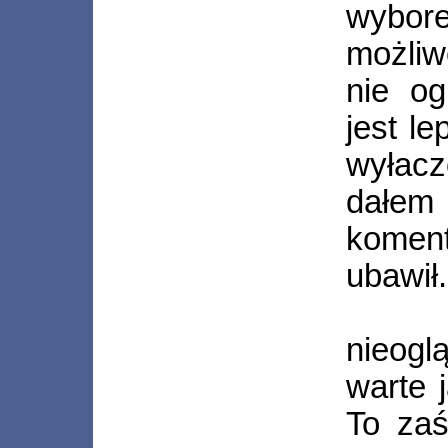
wybore
możliw
nie og
jest l
wyłac
dałe
komen
ubawił.
nieogl
warte 
To zaś