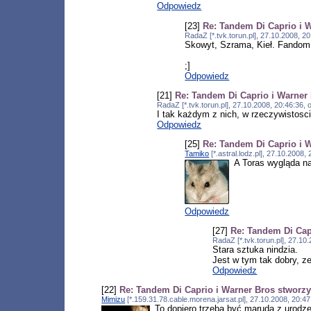
Odpowiedz
[23]
Re: Tandem Di Caprio i W
RadaZ [*.tvk.torun.pl], 27.10.2008, 
Skowyt, Szrama, Kieł. Fandom 
;]
Odpowiedz
[21]
Re: Tandem Di Caprio i Warner 
RadaZ [*.tvk.torun.pl], 27.10.2008, 20:46:36
I tak każdym z nich, w rzeczywistosci,
Odpowiedz
[25]
Re: Tandem Di Caprio i W
Tamiko
[*.astral.lodz.pl], 27.10.2008
A Toras wygląda na
Odpowiedz
[27]
Re: Tandem Di Capr
RadaZ [*.tvk.torun.pl], 27.1
Stara sztuka nindzia.
Jest w tym tak dobry, ze
Odpowiedz
[22]
Re: Tandem Di Caprio i Warner Bros stworzy 
Mimizu
[*.159.31.78.cable.morena.jarsat.pl], 27.10.2008, 20:
To dopiero trzeba być marudą z urodze