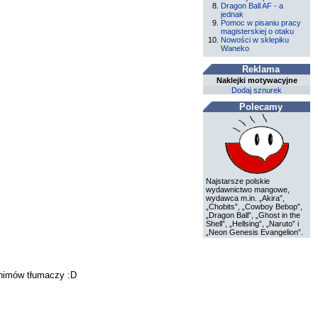
Dragon Ball AF - a
jednak
Pomoc w pisaniu pracy
magisterskiej o otaku
Nowości w sklepiku
Waneko
Reklama
Naklejki motywacyjne
Dodaj sznurek
Polecamy
Najstarsze polskie
wydawnictwo mangowe,
wydawca m.in. „Akira”,
„Chobits”, „Cowboy Bebop”,
„Dragon Ball”, „Ghost in the
Shell”, „Hellsing”, „Naruto” i
„Neon Genesis Evangelion”.
nimów tłumaczy :D