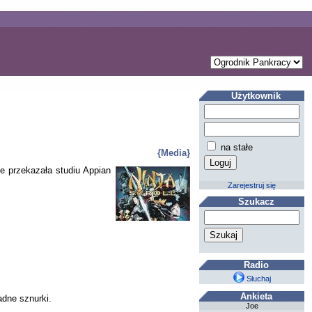
Użytkownik
na stałe
{Media}
me przekazała studiu Appian
Zarejestruj się
Szukacz
Radio
Słuchaj
Ankieta
adne sznurki.
Joe