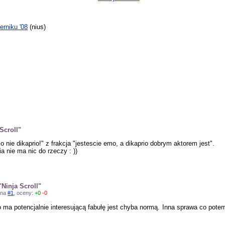
rniku '08
(nius)
Scroll"
 nie dikaprio!" z frakcja "jestescie emo, a dikaprio dobrym aktorem jest".
ia nie ma nic do rzeczy : ))
Ninja Scroll"
ź na
#1
, oceny:
+0
-0
a potencjalnie interesującą fabułę jest chyba normą. Inna sprawa co potem z