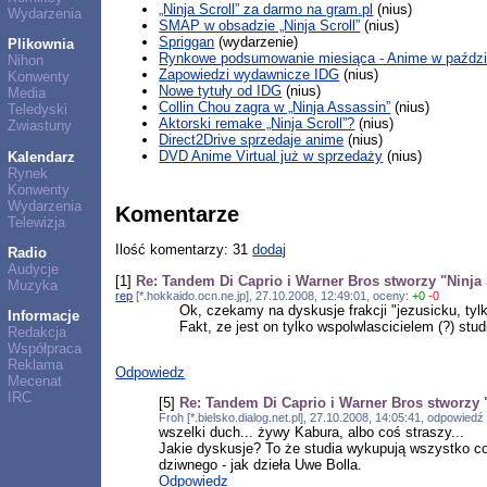
„Ninja Scroll” za darmo na gram.pl
(nius)
Wydarzenia
SMAP w obsadzie „Ninja Scroll”
(nius)
Spriggan
(wydarzenie)
Plikownia
Rynkowe podsumowanie miesiąca - Anime w paździe
Nihon
Zapowiedzi wydawnicze IDG
(nius)
Konwenty
Nowe tytuły od IDG
(nius)
Media
Collin Chou zagra w „Ninja Assassin”
(nius)
Teledyski
Aktorski remake „Ninja Scroll”?
(nius)
Zwiastuny
Direct2Drive sprzedaje anime
(nius)
DVD Anime Virtual już w sprzedaży
(nius)
Kalendarz
Rynek
Konwenty
Wydarzenia
Komentarze
Telewizja
Ilość komentarzy: 31
dodaj
Radio
Audycje
[1]
Re: Tandem Di Caprio i Warner Bros stworzy "Ninja 
Muzyka
rep
[*.hokkaido.ocn.ne.jp], 27.10.2008, 12:49:01, oceny:
+0
-0
Ok, czekamy na dyskusje frakcji "jezusicku, tylko
Informacje
Fakt, ze jest on tylko wspolwlascicielem (?) stud
Redakcja
Współpraca
Reklama
Odpowiedz
Mecenat
IRC
[5]
Re: Tandem Di Caprio i Warner Bros stworzy "
Froh [*.bielsko.dialog.net.pl], 27.10.2008, 14:05:41, odpowied
wszelki duch... żywy Kabura, albo coś straszy...
Jakie dyskusje? To że studia wykupują wszystko co m
dziwnego - jak dzieła Uwe Bolla.
Odpowiedz