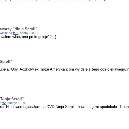
tworzy "Ninja Scroll"
powiedź na
#22
, oceny:
+0
-0
awilem wlaczona prekognicje"? : )
Scroll"
ł Jubeia. Oby. Aczkolwiek może Amerykańcom wyjdzie z tego coś ciekawego, n
Ninja Scroll"
na
#2
, oceny:
+0
-0
tanic. Niedawno oglądałam na DVD Ninja Scroll i nawet się mi spodobało. Troc