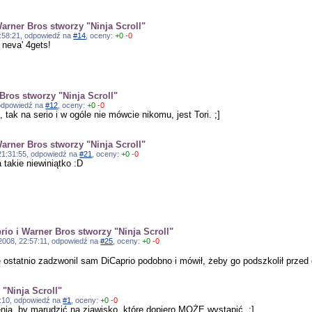
arner Bros stworzy "Ninja Scroll"
20:58:21, odpowiedź na
#14
, oceny:
+0
-0
neva' 4gets!
Bros stworzy "Ninja Scroll"
, odpowiedź na
#12
, oceny:
+0
-0
 tak na serio i w ogóle nie mówcie nikomu, jest Tori. ;]
arner Bros stworzy "Ninja Scroll"
, 21:31:55, odpowiedź na
#21
, oceny:
+0
-0
 takie niewiniątko :D
io i Warner Bros stworzy "Ninja Scroll"
0.2008, 22:57:11, odpowiedź na
#25
, oceny:
+0
-0
 ostatnio zadzwonil sam DiCaprio podobno i mówił, żeby go podszkolił przed g
"Ninja Scroll"
47:10, odpowiedź na
#1
, oceny:
+0
-0
nia, by marudzić na zjawisko, które dopiero MOŻE wystąpić. :]