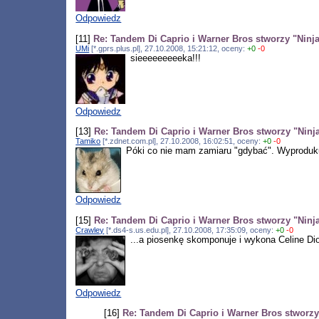
Odpowiedz
[11]
Re: Tandem Di Caprio i Warner Bros stworzy "Ninja
UMi
[*.gprs.plus.pl], 27.10.2008, 15:21:12, oceny:
+0
-0
sieeeeeeeeeka!!!
Odpowiedz
[13]
Re: Tandem Di Caprio i Warner Bros stworzy "Ninja
Tamiko
[*.zdnet.com.pl], 27.10.2008, 16:02:51, oceny:
+0
-0
Póki co nie mam zamiaru "gdybać". Wyprodukuj
Odpowiedz
[15]
Re: Tandem Di Caprio i Warner Bros stworzy "Ninja
Crawley
[*.ds4-s.us.edu.pl], 27.10.2008, 17:35:09, oceny:
+0
-0
...a piosenkę skomponuje i wykona Celine Di
Odpowiedz
[16]
Re: Tandem Di Caprio i Warner Bros stworzy 