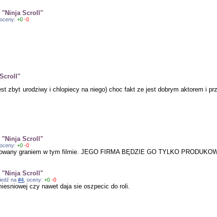
"Ninja Scroll"
 oceny:
+0
-0
Scroll"
est zbyt urodziwy i chlopiecy na niego) choc fakt ze jest dobrym aktorem i p
"Ninja Scroll"
 oceny:
+0
-0
nteresowany graniem w tym filmie. JEGO FIRMA BĘDZIE GO TYLKO PRODUKO
"Ninja Scroll"
wiedź na
#4
, oceny:
+0
-0
iesniowej czy nawet daja sie oszpecic do roli.