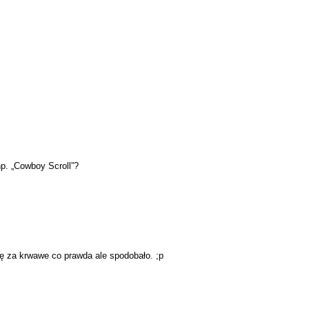
p. „Cowboy Scroll”?
hę za krwawe co prawda ale spodobało. ;p