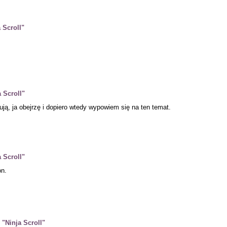
 Scroll"
 Scroll"
ą, ja obejrzę i dopiero wtedy wypowiem się na ten temat.
 Scroll"
on.
"Ninja Scroll"