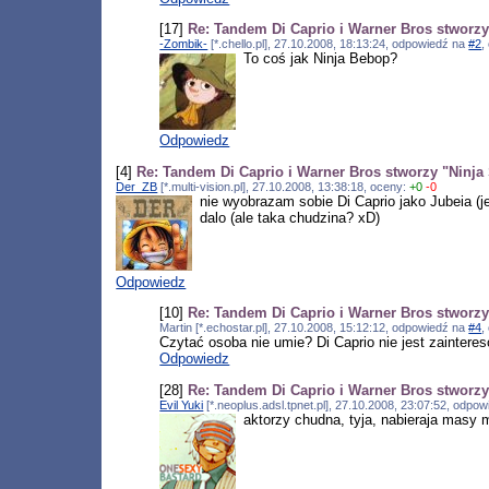
[17]
Re: Tandem Di Caprio i Warner Bros stworzy 
-Zombik-
[*.chello.pl], 27.10.2008, 18:13:24, odpowiedź na
#2
,
To coś jak Ninja Bebop?
Odpowiedz
[4]
Re: Tandem Di Caprio i Warner Bros stworzy "Ninja 
Der_ZB
[*.multi-vision.pl], 27.10.2008, 13:38:18, oceny:
+0
-0
nie wyobrazam sobie Di Caprio jako Jubeia (j
dalo (ale taka chudzina? xD)
Odpowiedz
[10]
Re: Tandem Di Caprio i Warner Bros stworzy 
Martin [*.echostar.pl], 27.10.2008, 15:12:12, odpowiedź na
#4
,
Czytać osoba nie umie? Di Caprio nie jest zai
Odpowiedz
[28]
Re: Tandem Di Caprio i Warner Bros stworzy 
Evil Yuki
[*.neoplus.adsl.tpnet.pl], 27.10.2008, 23:07:52, odpo
aktorzy chudna, tyja, nabieraja masy m