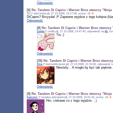
Odpowiedz
[6]
Re: Tandem Di Caprio i Warner Bros stworzy "Ninja 
SD [*.adsl.inetia.pl], 27.10.2008, 14:17:08, oceny:
+0
-0
DiCaprio? Brzyydal ;P Zapewne wyjdzie z tego kolejna (h)
Odpowiedz
[8]
Re: Tandem Di Caprio i Warner Bros stworzy "
Dahlia
[*.chello.pl], 27.10.2008, 14:47:40, odpowiedź na
#6
, o
Tru ;)
Odpowiedz
[26]
Re: Tandem Di Caprio i Warner Bros stworzy 
Etna
[*.internetdsl.tpnet.pl], 27.10.2008, 21:33:09, odpowiedź 
Niestety... A mogło by być tak pięknie.
Odpowiedz
[9]
Re: Tandem Di Caprio i Warner Bros stworzy "Ninja 
Katsumi~
[*.neoplus.adsl.tpnet.pl], 27.10.2008, 15:01:43, oceny:
+0
-0
Hm, ciekawe co z tego wyjdzie. ; )