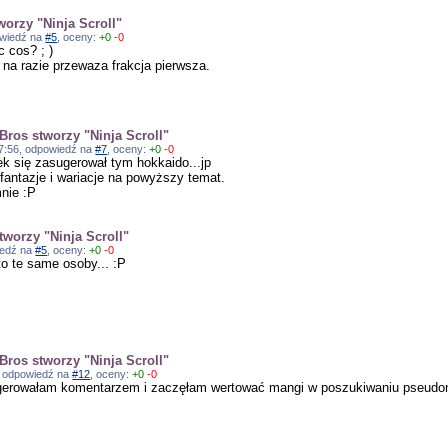
worzy "Ninja Scroll"
powiedź na
#5
, oceny:
+0
-0
 cos? ; )
c na razie przewaza frakcja pierwsza.
Bros stworzy "Ninja Scroll"
:57:56, odpowiedź na
#7
, oceny:
+0
-0
k się zasugerował tym hokkaido...jp
fantazje i wariacje na powyższy temat.
mnie :P
tworzy "Ninja Scroll"
wiedź na
#5
, oceny:
+0
-0
to te same osoby... :P
Bros stworzy "Ninja Scroll"
31, odpowiedź na
#12
, oceny:
+0
-0
ugerowałam komentarzem i zaczęłam wertować mangi w poszukiwaniu pseudo