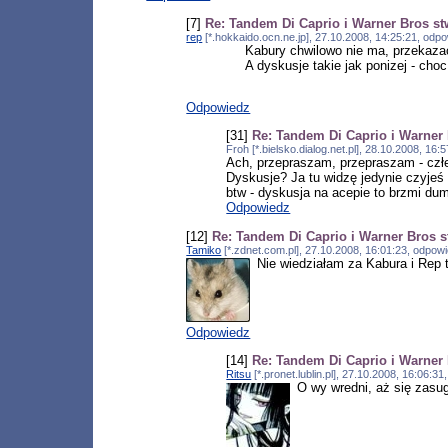
[7]
Re: Tandem Di Caprio i Warner Bros st
rep
[*.hokkaido.ocn.ne.jp], 27.10.2008, 14:25:21, od
Kabury chwilowo nie ma, przekazac
A dyskusje takie jak ponizej - cho
Odpowiedz
[31]
Re: Tandem Di Caprio i Warner 
Froh [*.bielsko.dialog.net.pl], 28.10.2008, 16
Ach, przepraszam, przepraszam - człe
Dyskusje? Ja tu widzę jedynie czyjeś 
btw - dyskusja na acepie to brzmi du
Odpowiedz
[12]
Re: Tandem Di Caprio i Warner Bros s
Tamiko
[*.zdnet.com.pl], 27.10.2008, 16:01:23, odpo
Nie wiedziałam za Kabura i Rep 
Odpowiedz
[14]
Re: Tandem Di Caprio i Warner 
Ritsu
[*.pronet.lublin.pl], 27.10.2008, 16:06:
O wy wredni, aż się zas