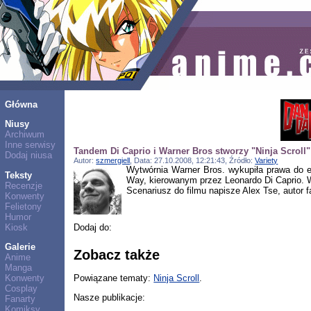
Główna
Niusy
Archiwum
Inne serwisy
Tandem Di Caprio i Warner Bros stworzy "Ninja Scroll"
Dodaj niusa
Autor:
szmergiell
, Data: 27.10.2008, 12:21:43, Źródło:
Variety
Wytwórnia Warner Bros. wykupiła prawa do ek
Teksty
Way, kierowanym przez Leonardo Di Caprio. 
Recenzje
Scenariusz do filmu napisze Alex Tse, autor 
Konwenty
Felietony
Humor
Kiosk
Dodaj do:
Galerie
Zobacz także
Anime
Manga
Powiązane tematy:
Ninja Scroll
.
Konwenty
Cosplay
Nasze publikacje:
Fanarty
Komiksy