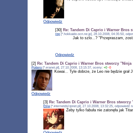
Odpowiedz
[30]
Re: Tandem Di Caprio i Warner Bros s
rep
[*.hokkaido.ocn.ne.jp], 28.10.2008, 04:35:50, od
Jak to szlo...? "Przepraszam, zost
Odpowiedz
[2]
Re: Tandem Di Caprio i Warner Bros stworzy "Ninja 
Pottero
[*.eranet.pl], 27.10.2008, 13:15:37, oceny:
+0
-0
Kowai... Tyle dobrze, że Leo nie będzie gra
Odpowiedz
[3]
Re: Tandem Di Caprio i Warner Bros stworzy "
Etna
[*.internetdsl.tpnet.pl], 27.10.2008, 13:32:25, odpowiedź 
Żeby tylko fabuła nie zatonęła jak Ti
Odpowiedz