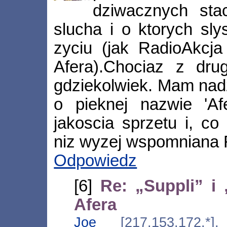
dziwacznych stac
slucha i o ktorych sl
zyciu (jak RadioAkcja
Afera).Chociaz z drug
gdziekolwiek. Mam nadz
o pieknej nazwie 'Af
jakoscia sprzetu i, co
niz wyzej wspomniana 
Odpowiedz
[6]
Re: „Suppli” i
Afera
Joe
[217.153.172.*],