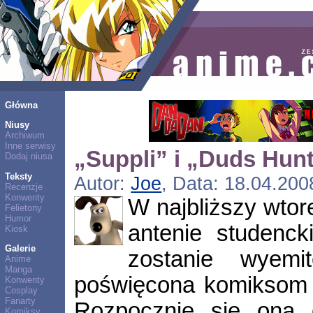
Główna
Niusy
Archiwum
Inne serwisy
„Suppli” i „Duds Hunt
Dodaj niusa
Teksty
Autor:
Joe
, Data: 18.04.200
Recenzje
Konwenty
W najbliższy wtor
Felietony
Humor
antenie studenc
Kiosk
Galerie
zostanie wyemi
Anime
Manga
poświęcona komiksom „
Konwenty
Cosplay
Fanarty
Rozpocznie się ona 
Komiksy