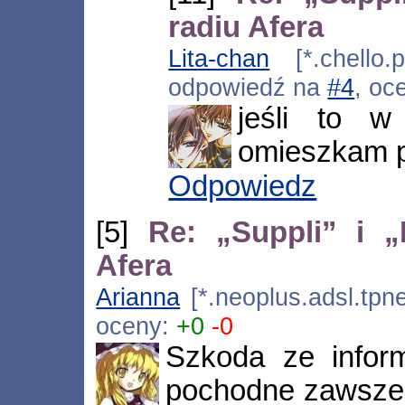
radiu Afera
Lita-chan
[*.chello.p
odpowiedź na
#4
, oc
jeśli to w
omieszkam p
Odpowiedz
[5]
Re: „Suppli” i 
Afera
Arianna
[*.neoplus.adsl.tpne
oceny:
+0
-0
Szkoda ze infor
pochodne zawsze 