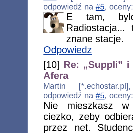
odpowiedź na
#5
, oceny
E tam, byl
Radiostacja..
znane stacje.
Odpowiedz
[10]
Re: „Suppli” 
Afera
Martin [*.echostar.pl
odpowiedź na
#5
, oceny
Nie mieszkasz w 
ciezko, zeby odbier
przez net. Studenc