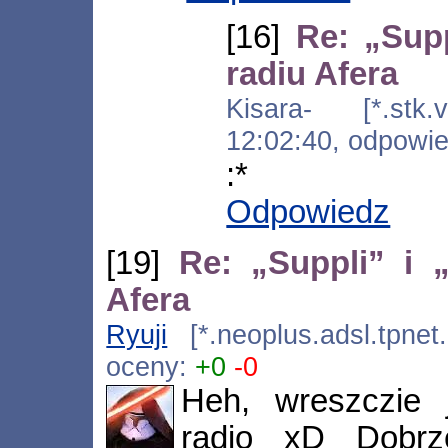
[16]
Re: „Sup
radiu Afera
Kisara- [*.stk.v
12:02:40, odpowi
:*
Odpowiedz
[19]
Re: „Suppli” i 
Afera
Ryuji
[*.neoplus.adsl.tpnet
oceny:
+0
-0
Heh, wreszczie j
radio xD Dobrz