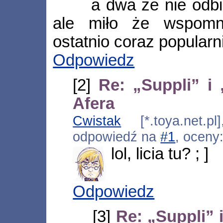
a dwa że nie odb
ale miło że wspom
ostatnio coraz popularn
Odpowiedz
[2]
Re: „Suppli” i
Afera
Cwistak
[*.toya.net.pl
odpowiedź na
#1
, oceny
lol, licia tu? ; ]
Odpowiedz
[3]
Re: „Suppli” 