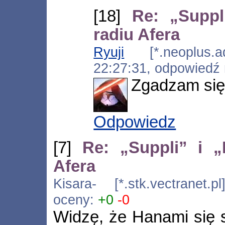
[18]
Re: „Supp
radiu Afera
Ryuji
[*.neoplus.ads
22:27:31, odpowiedź
Zgadzam się
Odpowiedz
[7]
Re: „Suppli” i 
Afera
Kisara- [*.stk.vectranet.
oceny:
+0
-0
Widzę, że Hanami się s