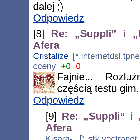
dalej ;)
Odpowiedz
[8]
Re: „Suppli” i 
Afera
Cristalize
[*.internetdsl.tpn
oceny:
+0
-0
Fajnie... Rozlu
częścią testu gim.
Odpowiedz
[9]
Re: „Suppli” i
Afera
Kisara- [*.stk.vectranet