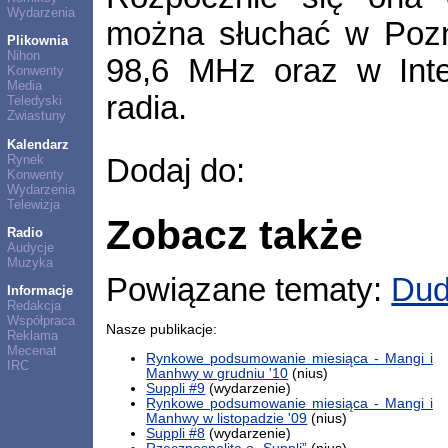
Wydarzenia
można słuchać w Pozna
Plikownia
Nihon
98,6 MHz oraz w Inte
Konwenty
Media
radia.
Teledyski
Zwiastuny
Kalendarz
Rynek
Dodaj do:
Konwenty
Wydarzenia
Telewizja
Zobacz także
Radio
Audycje
Muzyka
Powiązane tematy:
Dud
Informacje
Redakcja
Współpraca
Nasze publikacje:
Reklama
Mecenat
Rynkowe podsumowanie miesiąca - Mangi i
IRC
Manhwy w grudniu '10
(nius)
Suppli #9
(wydarzenie)
Rynkowe podsumowanie miesiąca - Mangi i
Manhwy w listopadzie '09
(nius)
Suppli #8
(wydarzenie)