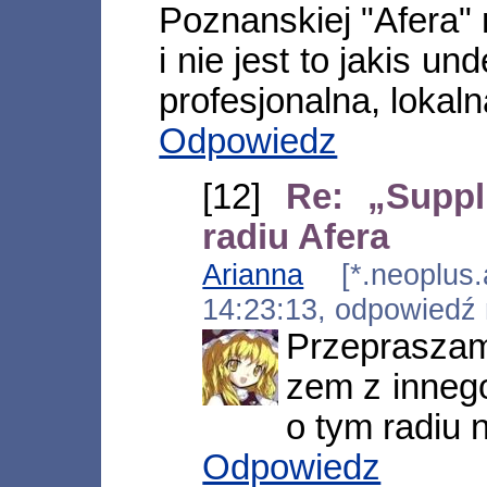
Poznanskiej "Afera" 
i nie jest to jakis u
profesjonalna, lokaln
Odpowiedz
[12]
Re: „Supp
radiu Afera
Arianna
[*.neoplus.a
14:23:13, odpowiedź
Przeprasza
zem z innego
o tym radiu n
Odpowiedz