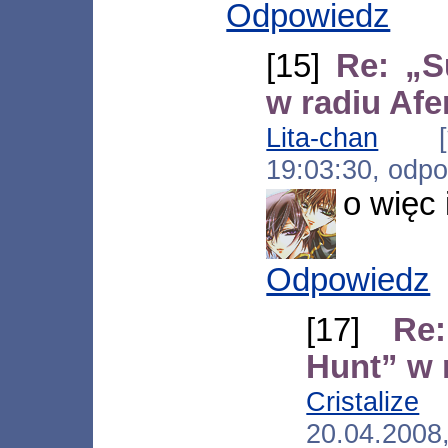
Odpowiedz
[15]
Re: „S
w radiu Afe
Lita-chan
[*.c
19:03:30, odp
o więc i
Odpowiedz
[17]
Re
Hunt” w 
Cristalize
[
20.04.2008