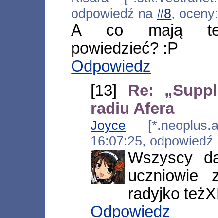
odpowiedź na
#8
, oceny
A co mają tego
powiedzieć? :P
Odpowiedz
[13]
Re: „Supp
radiu Afera
Joyce
[*.neoplus.ad
16:07:25, odpowiedź
Wszyscy da
uczniowie 
radyjko też
Odpowiedz