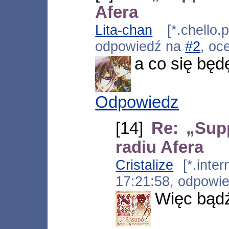
Afera
Lita-chan
[*.chello.p
odpowiedź na
#2
, oc
a co się będ
Odpowiedz
[14]
Re: „Sup
radiu Afera
Cristalize
[*.inter
17:21:58, odpowi
Więc bądź