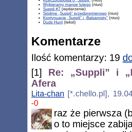
Rzeczpospolita o „Suppli”
(nius)
Wybieramy mangę lutego
(nius)
Suppli #7
(wydarzenie)
Siódme „Suppli” przedpremierowo
(nius)
Kontynuacje „Suppli” i „Balsamisty”
(nius)
Duds Hunt
(tekst)
Komentarze
Ilość komentarzy: 19
do
[1]
Re: „Suppli” i 
Afera
Lita-chan
[*.chello.pl], 19.
-0
raz że pierwsza (
o to miejsce zabij