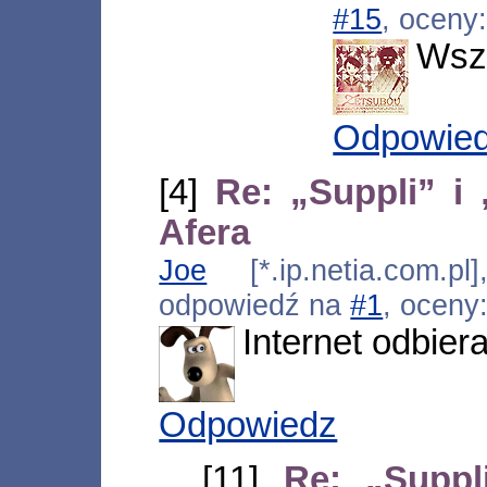
#15
, oceny
Wszy
Odpowie
[4]
Re: „Suppli” i
Afera
Joe
[*.ip.netia.com.pl
odpowiedź na
#1
, oceny
Internet odbiera
Odpowiedz
[11]
Re: „Supp