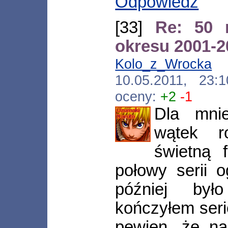
Odpowiedz
[33]
Re: 50 
okresu 2001-
Kolo_z_Wrocka
[*
10.05.2011, 23
oceny:
+2
-1
Dla mnie
wątek ro
świetną 
połowy serii o
później był
kończyłem seri
pewien, że na