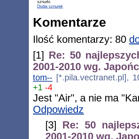
sznurki.
Dodaj sznurek
Komentarze
Ilość komentarzy: 80
do
[1]
Re: 50 najlepszy
2001-2010 wg. Japoń
tom--
[*.pila.vectranet.pl], 
+1
-4
Jest "Air", a nie ma "K
Odpowiedz
[3]
Re: 50 najlep
2001-2010 wg. Jap