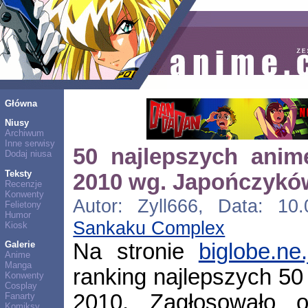
Główna
Niusy
Archiwum
Inne serwisy
50 najlepszych anim
Dodaj niusa
Teksty
2010 wg. Japończykó
Recenzje
Konwenty
Autor: Zyll666, Data: 10.
Felietony
Humor
Sankaku Complex
Kiosk
Na stronie
biglobe.ne.
Galerie
Anime
Manga
ranking najlepszych 50
Konwenty
Cosplay
2010. Zagłosowało 
Fanarty
Komiksy