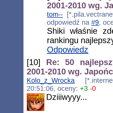
2001-2010 wg. 
tom--
[*.pila.vectrane
odpowiedź na
#9
, oc
Shiki właśnie z
rankingu najlepsz
Odpowiedz
[10]
Re: 50 najleps
2001-2010 wg. Japoń
Kolo_z_Wrocka
[*.internet
20:51:06, oceny:
+3
-0
Dziiiwyyy...