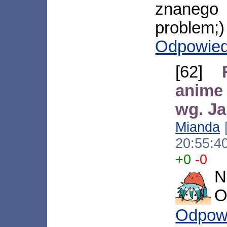
znanego
problem;)
Odpowie
[62]
anime
wg. J
Mianda
[
20:55:4
+0
-0
N
O
Odpow