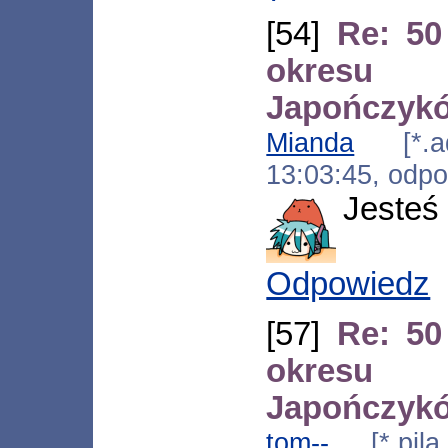
[54]
Re: 50
okresu
Japończyk
Mianda
[*.ads
13:03:45, odp
Jesteś
Odpowiedz
[57]
Re: 50
okresu
Japończyk
tom--
[*.pila.