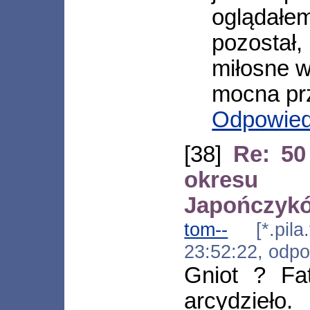
oglądałem
pozostał
miłosne w
mocna pr
Odpowie
[38]
Re: 50
okresu
Japończyk
tom--
[*.pila.
23:52:22, odp
Gniot ? Fa
arcydzieło