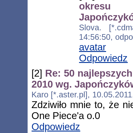
okresu
Japończyk
Slova. [*.cdma
14:56:50, odp
avatar
Odpowiedz
[2]
Re: 50 najlepszych
2010 wg. Japończykó
Karo [*.aster.pl], 10.05.201
Zdziwiło mnie to, że 
One Piece'a o.0
Odpowiedz