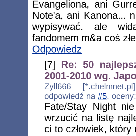
Evangeliona, ani Gurr
Note'a, ani Kanona... n
wypisywać, ale wid
fandomem m&a coś złeg
Odpowiedz
[7]
Re: 50 najlep
2001-2010 wg. Jap
Zyll666 [*.chelmnet.p
odpowiedź na
#5
, oceny
Fate/Stay Night n
wrzucić na listę na
ci to człowiek, któr