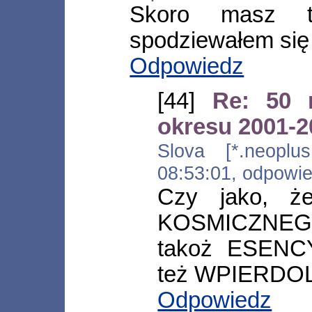
Skoro masz t
spodziewałem się i
Odpowiedz
[44]
Re: 50 
okresu 2001-
Slova [*.neoplus.
08:53:01, odpowi
Czy jako, ż
KOSMICZNEGO
takoż ESENC
też WPIERD
Odpowiedz