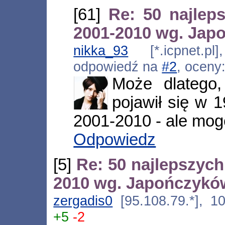
[61]
Re: 50 najlep
2001-2010 wg. Jap
nikka_93
[*.icpnet.pl]
odpowiedź na
#2
, oceny
Może dlatego,
pojawił się w 1
2001-2010 - ale mogę
Odpowiedz
[5]
Re: 50 najlepszych
2010 wg. Japończykó
zergadis0
[95.108.79.*], 10
+5
-2