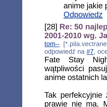
anime jakie 
Odpowiedz
[28]
Re: 50 najle
2001-2010 wg. 
tom--
[*.pila.vectrane
odpowiedź na
#7
, oc
Fate Stay Nig
wątpliwości pasu
anime ostatnich la
Tak perfekcyjnie
prawie nie ma. 