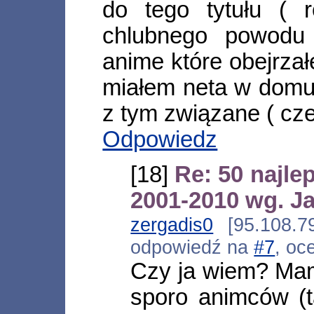
do tego tytułu ( 
chlubnego powodu 
anime które obejrza
miałem neta w domu)
z tym związane ( cz
Odpowiedz
[18]
Re: 50 najle
2001-2010 wg. 
zergadis0
[95.108.79
odpowiedź na
#7
, oc
Czy ja wiem? Mam
sporo animców (t