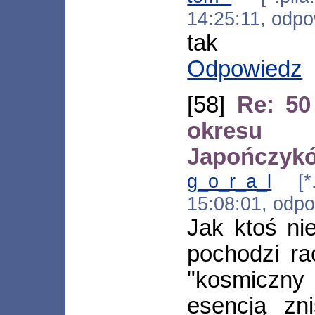
14:25:11, odp
tak
Odpowiedz
[58]
Re: 50
okresu
Japończyk
g_o_r_a_l
[*.t
15:08:01, odp
Jak ktoś ni
pochodzi ra
"kosmiczny
esencją zni