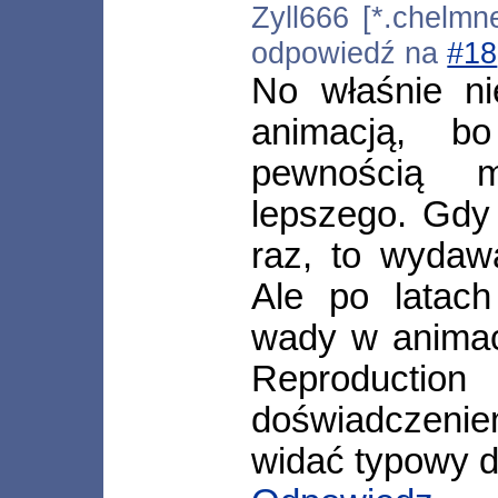
Zyll666 [*.chelmne
odpowiedź na
#18
No właśnie ni
animacją, b
pewnością 
lepszego. Gdy
raz, to wydawa
Ale po latach
wady w animac
Reproducti
doświadczeni
widać typowy dl