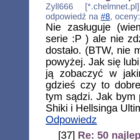
Zyll666 [*.chelmnet.p
odpowiedź na
#8
, oceny
Nie zasługuje (wie
serie :P ) ale nie z
dostało. (BTW, nie m
powyżej. Jak się lubi
ją zobaczyć w jak
gdzieś czy to dobre
tym sądzi. Jak bym
Shiki i Hellsinga Ulti
Odpowiedz
[37]
Re: 50 najle