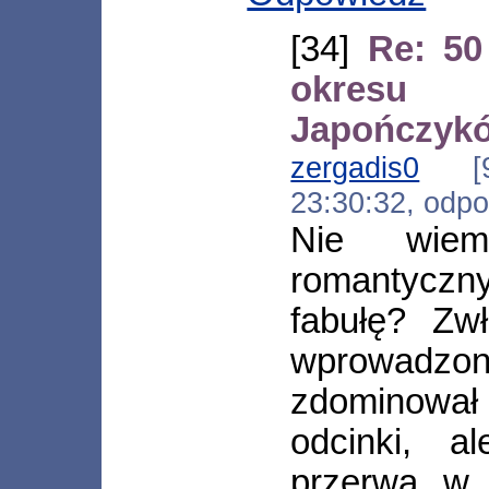
[34]
Re: 50
okresu
Japończyk
zergadis0
[95.
23:30:32, odp
Nie wiem
romantycz
fabułę? Zw
wprowadzony
zdominował 
odcinki, 
przerwa w 