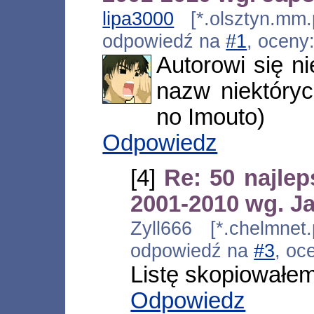
lipa3000
[*.olsztyn.mm.
odpowiedź na
#1
, oceny
Autorowi się ni
nazw niektóry
no Imouto)
Odpowiedz
[4]
Re: 50 najle
2001-2010 wg. 
Zyll666 [*.chelmnet.
odpowiedź na
#3
, oc
Listę skopiowałe
Odpowiedz