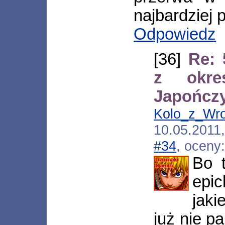
najbardziej 
Odpowiedz
[36]
Re: 
z okre
Japończ
Kolo_z_Wr
10.05.2011
#34
, oceny
Bo 
epi
jaki
już nie p