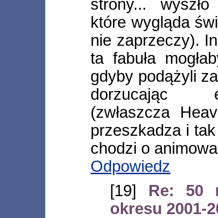
strony... wysz
które wygląda świ
nie zaprzeczy). I
ta fabuła mogłab
gdyby podążyli z
dorzucając 
(zwłaszcza Heave
przeszkadza i tak 
chodzi o animowa
Odpowiedz
[19]
Re: 50 
okresu 2001-