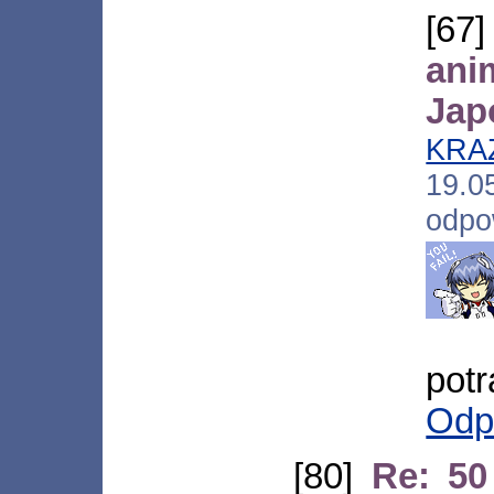
[67
an
Jap
KRA
19.
odpo
potra
Odp
[80]
Re: 50