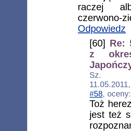
raczej al
czerwono-zie
Odpowiedz
[60]
Re: 
z okre
Japończ
Sz. [*.um
11.05.2011
#58
, oceny
Toż here
jest też 
rozpozna