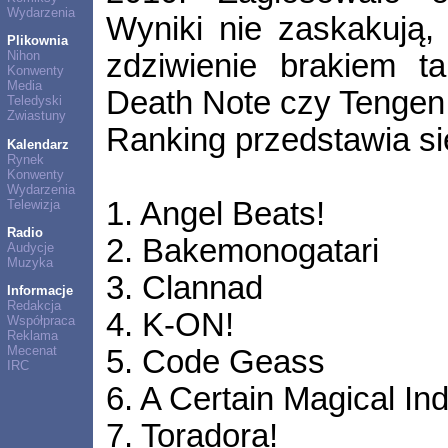
Wydarzenia
Wyniki nie zaskakują, 
Plikownia
zdziwienie brakiem ta
Nihon
Konwenty
Media
Death Note czy Tengen
Teledyski
Zwiastuny
Ranking przedstawia si
Kalendarz
Rynek
Konwenty
Wydarzenia
1. Angel Beats!
Telewizja
Radio
2. Bakemonogatari
Audycje
Muzyka
3. Clannad
Informacje
Redakcja
4. K-ON!
Współpraca
Reklama
Mecenat
5. Code Geass
IRC
6. A Certain Magical In
7. Toradora!