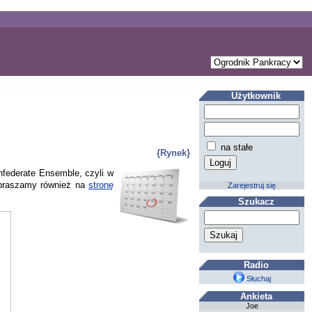
Użytkownik
na stałe
{Rynek}
federate Ensemble, czyli w
apraszamy również na
stronę
Zarejestruj się
Szukacz
Radio
Słuchaj
Ankieta
Joe