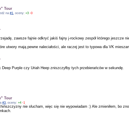
e” Tour
wiedź na
#1
, oceny:
+3
-0
r
rzejadę, zawsze fajnie odkryć jakiś fajny j-rockowy zespół którego jeszcze ni
tóre utwory mają pewne naleciałości, ale raczej jest to typowa dla VK miesza
r
łek Deep Purple czy Uriah Heep zniszczyłby tych przebierańców w sekundę.
e” Tour
na
#3
, oceny:
+4
-1
chińszczyzny nie słucham, więc się nie wypowiadam :) Ale zmieniłem, bo zno
rnkach.