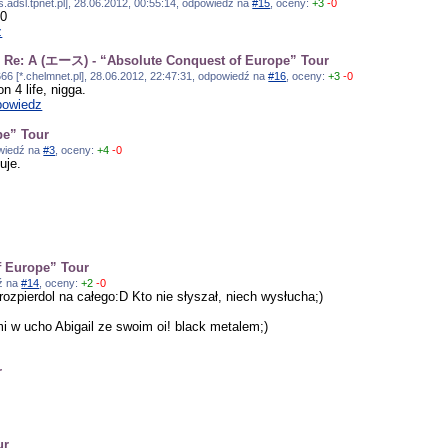
s.adsl.tpnet.pl], 28.06.2012, 00:55:14, odpowiedź na
#15
, oceny:
+3
-0
10
z
]
Re: A (エース) - “Absolute Conquest of Europe” Tour
666 [*.chelmnet.pl], 28.06.2012, 22:47:31, odpowiedź na
#16
, oceny:
+3
-0
n 4 life, nigga.
owiedz
pe” Tour
owiedź na
#3
, oceny:
+4
-0
uje.
f Europe” Tour
dź na
#14
, oceny:
+2
-0
ozpierdol na całego:D Kto nie słyszał, niech wysłucha;)
mi w ucho Abigail ze swoim oi! black metalem;)
r
ur