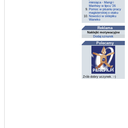
miesiąca - Mangi i
Manhwy w lipcu '26
Pomoc w pisaniu pracy
magisterskiej o otaku
Nowości w sklepiku
Waneko
Reklama
Naklejki motywacyjne
Dodaj sznurek
Polecamy
Zrób dobry uczynek. :-)