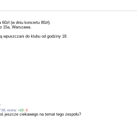
 60zł (w dniu koncertu 80zł).
go 15a, Warszawa.
dą wpuszczani do klubu od godziny 18.
r
47:58, oceny:
+10
-3
Coś jeszcze ciekawego na temat tego zespołu?