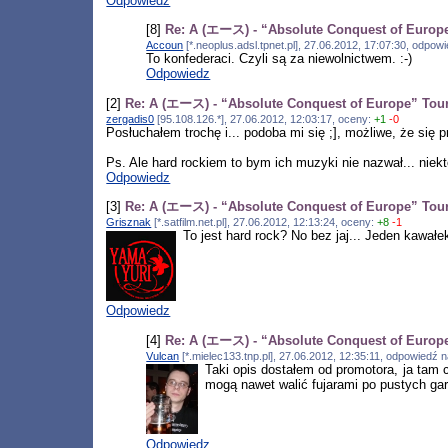
Odpowiedz
[8]
Re: A (エース) - “Absolute Conquest of Europ
Accoun
[*.neoplus.adsl.tpnet.pl], 27.06.2012, 17:07:30, odpo
To konfederaci. Czyli są za niewolnictwem. :-)
Odpowiedz
[2]
Re: A (エース) - “Absolute Conquest of Europe” Tou
zergadis0
[95.108.126.*], 27.06.2012, 12:03:17, oceny:
+1
-0
Posłuchałem trochę i... podoba mi się ;], możliwe, że się p
Ps. Ale hard rockiem to bym ich muzyki nie nazwał... niek
Odpowiedz
[3]
Re: A (エース) - “Absolute Conquest of Europe” Tou
Grisznak
[*.satfilm.net.pl], 27.06.2012, 12:13:24, oceny:
+8
-1
To jest hard rock? No bez jaj... Jeden kawa
Odpowiedz
[4]
Re: A (エース) - “Absolute Conquest of Europ
Vulcan
[*.mielec133.tnp.pl], 27.06.2012, 12:35:11, odpowiedź 
Taki opis dostałem od promotora, ja tam 
mogą nawet walić fujarami po pustych ga
Odpowiedz