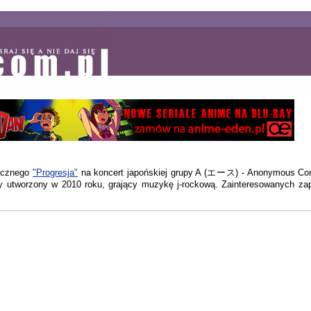
zycznego
"Progresja"
na koncert japońskiej grupy A (エース) - Anonymous Con
y utworzony w 2010 roku, grający muzykę j-rockową. Zainteresowanych z