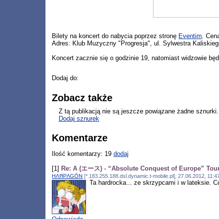
Bilety na koncert do nabycia poprzez stronę
Eventim
. Cena
Adres: Klub Muzyczny "Progresja", ul. Sylwestra Kaliskie
Koncert zacznie się o godzinie 19, natomiast widzowie bę
Dodaj do:
Zobacz także
Z tą publikacją nie są jeszcze powiązane żadne sznurki.
Dodaj sznurek
Komentarze
Ilość komentarzy: 19
dodaj
[1]
Re: A (エース) - “Absolute Conquest of Europe” Tou
HΛЯPΛGŌN
[*.183.255.188.dsl.dynamic.t-mobile.pl], 27.06.2012, 11:
Ta hardrocka... ze skrzypcami i w lateksie. 