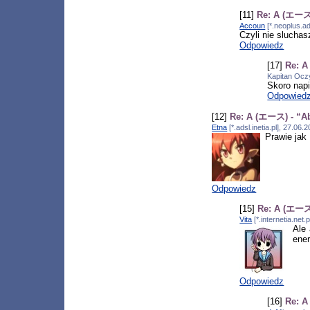
[11]
Re: A (エース)
Accoun
[*.neoplus.ad
Czyli nie sluchas
Odpowiedz
[17]
Re: A
Kapitan Oczy
Skoro napi
Odpowied
[12]
Re: A (エース) - “Ab
Etna
[*.adsl.inetia.pl], 27.0
Prawie jak
Odpowiedz
[15]
Re: A (エース)
Vita
[*.internetia.net
Ale
ener
Odpowiedz
[16]
Re: A