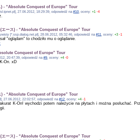
 - “Absolute Conquest of Europe” Tour
sl.tpnet.pl], 27.06.2012, 18:29:39, odpowiedź na
#10
, oceny:
+1
-4
z.
 (エース) - “Absolute Conquest of Europe” Tour
wisty [*.ssp.dialog.net.pl], 28.06.2012, 05:32:46, odpowiedź na
#11
, oceny:
+3
-1
sał "oglądam" to chodziło mu o oglądanie.
z
solute Conquest of Europe” Tour
6.2012, 20:47:39, odpowiedź na
#9
, oceny:
+4
-0
 K-On. xD
 - “Absolute Conquest of Europe” Tour
.pl], 27.06.2012, 22:02:57, odpowiedź na
#12
, oceny:
+4
-1
 akurat K-On! wychodzi potem należycie na płytach i można posłuchać. Prz
gii.
 (エース) - “Absolute Conquest of Europe” Tour