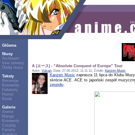
Główna
Niusy
Archiwum
Inne serwisy
A (エース) - “Absolute Conquest of Europe” Tour
Dodaj niusa
Autor:
Vulcan
, Data: 27.06.2012, 11:11:11, Źródło:
Kanzen Music
Kanzen Music
zaprasza 11 lipca do Klubu Mu
Teksty
skrócie ACE. ACE to japoński zespół muzyczn
Recenzje
zespołu
.
Konwenty
Felietony
Humor
Kiosk
Galerie
Anime
Manga
Konwenty
Cosplay
Fanarty
Komiksy