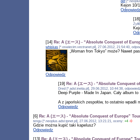
def
[*.neoplu
Kejon 10/
Odpowied
[18
Zyll
Kejo
Odp
[14]
Re: A (エース) - “Absolute Conquest of Euro
whiskas
[*.oswiecim.vectranet.pl], 27.06.2012, 21:54:40, odp
„Woman fron Tokyo” może? Nawet pas
Odpowiedz
[19]
Re: A (エース) - “Absolute Conquest o
Dred [*.adsl.inetia.pl], 29.06.2012, 10:44:38, odpowie
Deep Purple - Made In Japan. Cały album to r
A z japońskich zespołów, to ostatnio wpadli 
Odpowiedz
[6]
Re: A (エース) - “Absolute Conquest of Europe” Tou
tengu [*.neoplus.adsl.tpnet.pl], 27.06.2012, 13:21:21, oceny:
+4
-0
Gdzie można kupić taki kapelusz?
Odpowiedz
[13]
Re: A (エース) - “Absolute Conquest of Europe” To