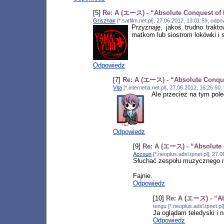
[5]
Re: A (エース) - “Absolute Conquest of
Grisznak
[*.satfilm.net.pl], 27.06.2012, 13:01:59, odp
Przyznaję, jakoś trudno trakt
matkom lub siostrom lokówki i 
Odpowiedz
[7]
Re: A (エース) - “Absolute Conqu
Vita
[*.internetia.net.pl], 27.06.2012, 16:25:5
Ale przecież na tym pole
Odpowiedz
[9]
Re: A (エース) - “Absolute 
Accoun
[*.neoplus.adsl.tpnet.pl], 27
Słuchać zespołu muzycznego n
Fajnie.
Odpowiedz
[10]
Re: A (エース) - “Ab
tengu [*.neoplus.adsl.tpnet.p
Ja oglądam teledyski i 
Odpowiedz