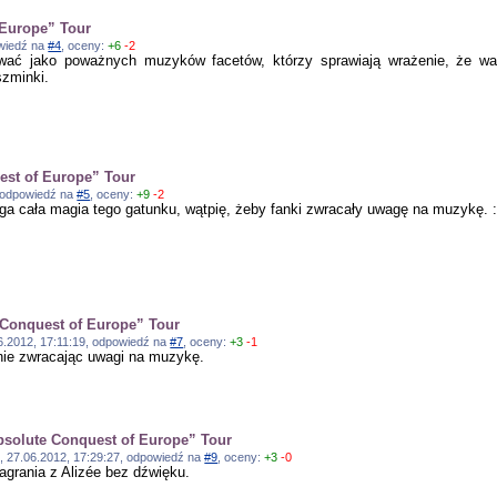
 Europe” Tour
owiedź na
#4
, oceny:
+6
-2
ować jako poważnych muzyków facetów, którzy sprawiają wrażenie, że waż
szminki.
est of Europe” Tour
0, odpowiedź na
#5
, oceny:
+9
-2
ga cała magia tego gatunku, wątpię, żeby fanki zwracały uwagę na muzykę. :
Conquest of Europe” Tour
.06.2012, 17:11:19, odpowiedź na
#7
, oceny:
+3
-1
ie zwracając uwagi na muzykę.
solute Conquest of Europe” Tour
l], 27.06.2012, 17:29:27, odpowiedź na
#9
, oceny:
+3
-0
nagrania z Alizée bez dźwięku.