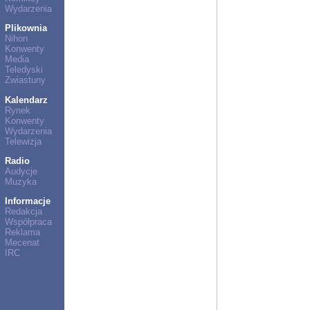
Wydarzenia
Plikownia
Nihon
Konwenty
Media
Teledyski
Zwiastuny
Kalendarz
Rynek
Konwenty
Wydarzenia
Telewizja
Radio
Audycje
Muzyka
Informacje
Redakcja
Współpraca
Reklama
Mecenat
IRC