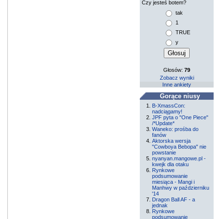
Czy jesteś botem?
tak
1
TRUE
y
Głosów:
79
Zobacz wyniki
Inne ankiety
Gorące niusy
B-XmassCon:
nadciągamy!
JPF pyta o "One Piece"
/*Update*
Waneko: prośba do
fanów
Aktorska wersja
"Cowboya Bebopa" nie
powstanie
nyanyan.mangowe.pl -
kwejk dla otaku
Rynkowe
podsumowanie
miesiąca - Mangi i
Manhwy w październiku
'14
Dragon Ball AF - a
jednak
Rynkowe
podsumowanie