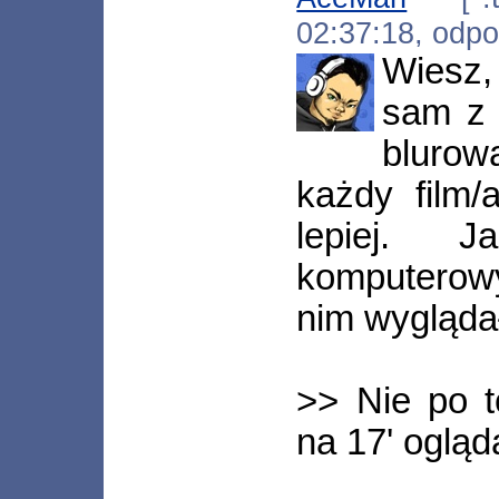
02:37:18, odp
Wiesz,
sam z 
blurow
każdy film
lepiej. J
komputerowy
nim wyglądał
>> Nie po 
na 17' ogląd