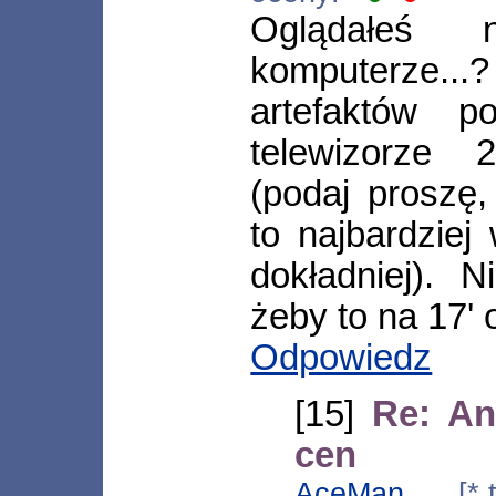
Oglądałe
komputerze...?
artefaktów p
telewizorze 
(podaj proszę,
to najbardziej
dokładniej). 
żeby to na 17' 
Odpowiedz
[15]
Re: An
cen
AceMan
[*.te