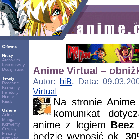
Główna
Niusy
Archiwum
Inne serwisy
Anime Virtual – obniż
Dodaj niusa
Teksty
Autor:
biB
, Data: 09.03.20
Recenzje
Konwenty
Virtual
Felietony
Humor
Na stronie Anime V
Kiosk
komunikat dotyc
Galerie
Anime
Manga
anime z logiem
Beez 
Konwenty
Cosplay
będzie wynosić ok,
30
Fanarty
Komiksy