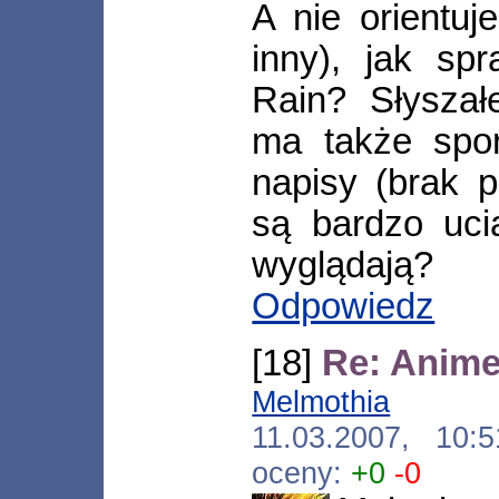
A nie orientuj
inny), jak sp
Rain? Słyszał
ma także spor
napisy (brak p
są bardzo ucią
wyglądają?
Odpowiedz
[18]
Re: Anime 
Melmothia
[*.ne
11.03.2007, 10
oceny:
+0
-0