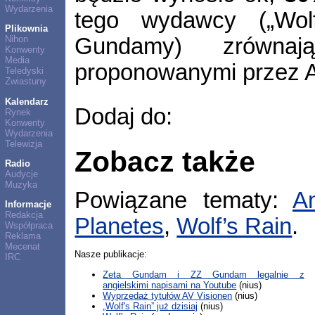
Wydarzenia
tego wydawcy („Wolf’
Plikownia
Gundamy) zrówna
Nihon
Konwenty
Media
proponowanymi przez An
Teledyski
Zwiastuny
Kalendarz
Dodaj do:
Rynek
Konwenty
Wydarzenia
Telewizja
Zobacz także
Radio
Audycje
Muzyka
Powiązane tematy:
An
Informacje
Redakcja
Planetes
,
Wolf’s Rain
.
Współpraca
Reklama
Mecenat
Nasze publikacje:
IRC
Zeta Gundam i ZZ Gundam legalnie z
angielskimi napisami na Youtube
(nius)
Wyprzedaż tytułów AV Visionen
(nius)
„Wolf's Rain” już dzisiaj
(nius)