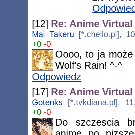
Odpowie
[12]
Re: Anime Virtual
Mai Takeru
[*.chello.pl], 1
+0
-0
Oooo, to ja moż
Wolf's Rain! ^-^
Odpowiedz
[17]
Re: Anime Virtual
Gotenks
[*.tvkdiana.pl], 1
+0
-0
Do szczescia b
anime po nizsze