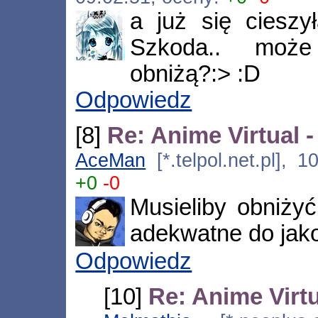
a już się cieszy
Szkoda.. moż
obniżą?:> :D
Odpowiedz
[8]
Re: Anime Virtual 
AceMan
[*.telpol.net.pl], 
+0
-0
Musieliby obniży
adekwatne do jako
Odpowiedz
[10]
Re: Anime Virtu