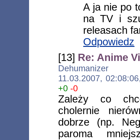
A ja nie po 
na TV i s
releasach f
Odpowiedz
[13]
Re: Anime Vi
Dehumanizer [*.n
11.03.2007, 02:08:0
+0
-0
Zależy co chc
cholernie nieró
dobrze (np. Neg
paroma mniejs