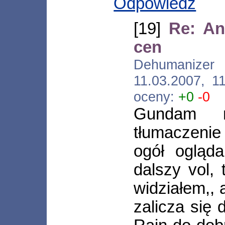
Odpowiedz
[19]
Re: An
cen
Dehumanizer [
11.03.2007, 1
oceny:
+0
-0
Gundam m
tłumaczeni
ogół ogląd
dalszy vol,
widziałem,, 
zalicza się 