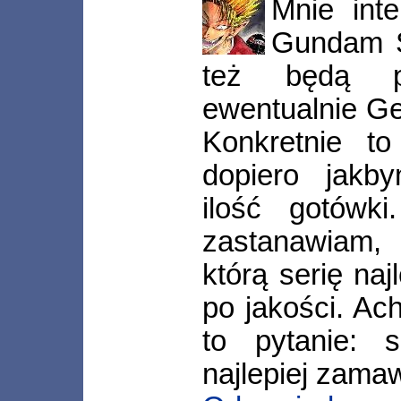
Mnie inte
Gundam S
też będą p
ewentualnie Get
Konkretnie t
dopiero jakb
ilość gotówki
zastanawiam, 
którą serię naj
po jakości. Ac
to pytanie: s
najlepiej zama