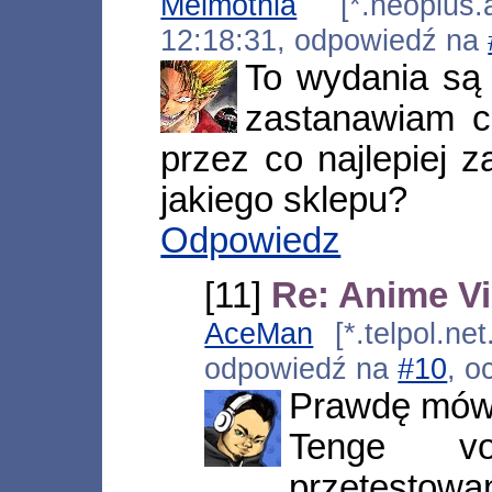
Melmothia
[*.neoplus.ad
12:18:31, odpowiedź na
To wydania są t
zastanawiam c
przez co najlepiej 
jakiego sklepu?
Odpowiedz
[11]
Re: Anime Vi
AceMan
[*.telpol.ne
odpowiedź na
#10
, o
Prawdę mówią
Tenge v
przetestow