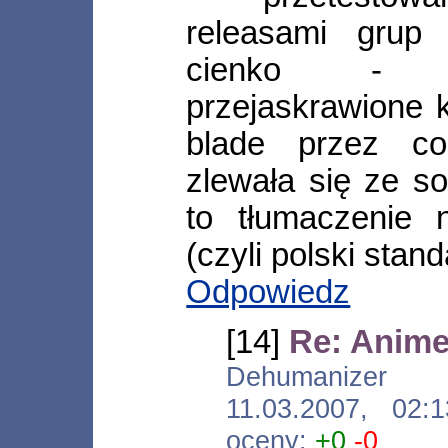
releasami grup 
cienko - ob
przejaskrawione 
blade przez c
zlewała się ze s
to tłumaczenie 
(czyli polski stand
Odpowiedz
[14]
Re: Anime 
Dehumanizer [*.
11.03.2007, 02
oceny:
+0
-0