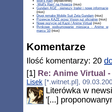
Wolf's Rain
(wydarzenie)
„Wolf's Rain” na Hyperze
(nius)
Gundam AGE - pierwszy trailer i nowe informacje
(nius)
Drugi remake Mobile Suit Zeta Gundam
(nius)
Przejęcie KAZE przez Vision już oficjalnie
(nius)
Nowe pozycje od Kazé / Anime Virtual
(nius)
Rynkowe podsumowanie miesiąca - Anime w
marcu '10
(nius)
Komentarze
Ilość komentarzy: 20
do
[1]
Re: Anime Virtual 
Lisek
[*.witnet.pl], 09.03.2
Literówka w newsi
'[...] proponowany