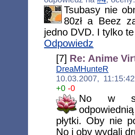
Tsubasy nie o
80zł a Beez z
jedno DVD. I tylko te
Odpowiedz
[7]
Re: Anime Vir
DreaMHunteR
[*.ne
10.03.2007, 11:15:
+0
-0
No w su
odpowiedn
płytki. Oby nie 
No i oby wydali dr