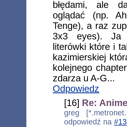
błędami, ale d
oglądać (np. A
Tenge), a raz zup
3x3 eyes). Ja 
literówki które i 
kazimierskiej kt
kolejnego chapte
zdarza u A-G...
Odpowiedz
[16]
Re: Anime 
greg [*.metronet.
odpowiedź na
#13