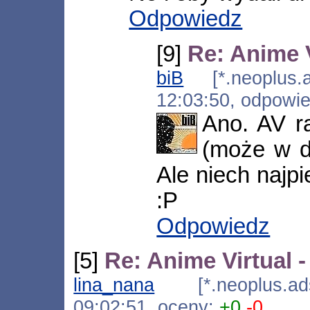
Odpowiedz
[9]
Re: Anime V
biB
[*.neoplus.ad
12:03:50, odpowi
Ano. AV ra
(może w dó
Ale niech najp
:P
Odpowiedz
[5]
Re: Anime Virtual 
lina_nana
[*.neoplus.adsl
09:02:51, oceny:
+0
-0