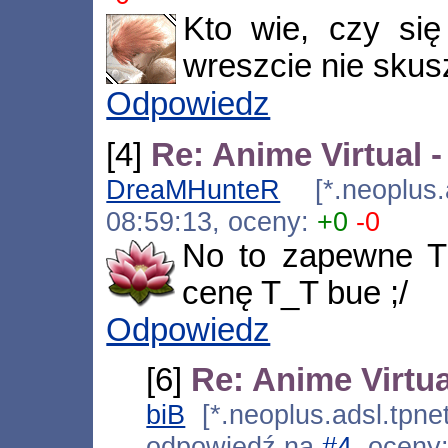
Kto wie, czy s
wreszcie nie skusz
Odpowiedz
[4]
Re: Anime Virtual 
DreaMHunteR
[*.neoplus.a
08:59:13, oceny:
+0
-0
No to zapewne T
cenę T_T bue ;/
Odpowiedz
[6]
Re: Anime Virtua
biB
[*.neoplus.adsl.tpne
odpowiedź na
#4
, oceny