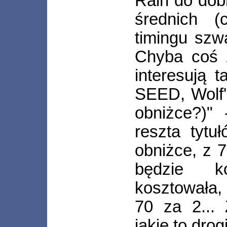
Rain do dob
średnich 
timingu szw
Chyba coś ź
interesują 
SEED, Wolf'
obniżce?)"
reszta tyt
obniżce, z 7
będzie k
kosztowała, 
70 za 2... 
jakie to drog