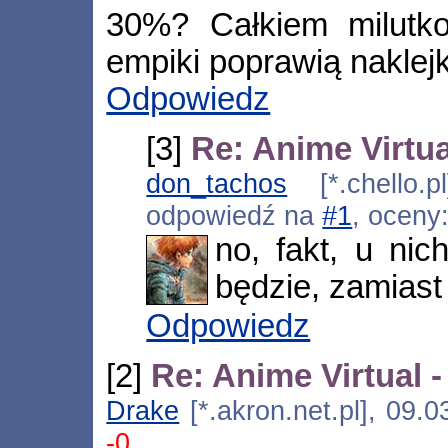
30%? Całkiem milutko
empiki poprawią naklejk
Odpowiedz
[3]
Re: Anime Virtua
don_tachos
[*.chello.p
odpowiedź na
#1
, oceny
no, fakt, u nic
będzie, zamias
Odpowiedz
[2]
Re: Anime Virtual 
Drake
[*.akron.net.pl], 09.
-0