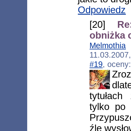
Odpowiedz
[20]
Re
obniżka 
Melmothia
[
11.03.2007
#19
, oceny
Zro
dlat
tytułach
tylko po
Przypusz
źle wysłow