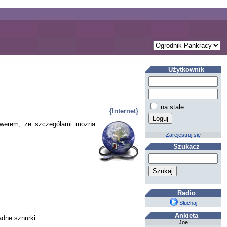
Użytkownik
na stałe
{Internet}
erwerem, ze szczególami można
Zarejestruj się
Szukacz
Radio
Słuchaj
Ankieta
adne sznurki.
Joe