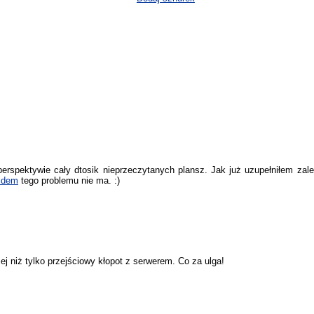
rspektywie cały dtosik nieprzeczytanych plansz. Jak już uzupełniłem zaleg
eldem
tego problemu nie ma. :)
ej niż tylko przejściowy kłopot z serwerem. Co za ulga!