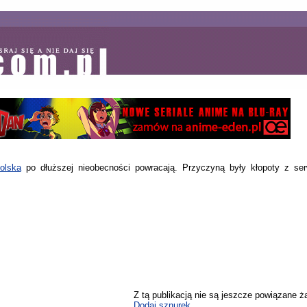
olska
po dłuższej nieobecności powracają. Przyczyną były kłopoty z s
Z tą publikacją nie są jeszcze powiązane ż
Dodaj sznurek