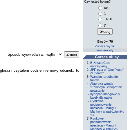
Czy jesteś botem?
tak
1
TRUE
y
Głosów:
79
Zobacz wyniki
Inne ankiety
Sposób wyświetlania:
Gorące niusy
B-XmassCon:
nadciągamy!
JPF pyta o "One Piece"
łości i czytałem codziennie nowy odcinek, to
/*Update*
Waneko: prośba do
fanów
Aktorska wersja
"Cowboya Bebopa" nie
powstanie
nyanyan.mangowe.pl -
kwejk dla otaku
Rynkowe
podsumowanie
miesiąca - Mangi i
Manhwy w październiku
'14
Rynkowe
podsumowanie
miesiąca - Mangi i
Manhwy w lipcu '26