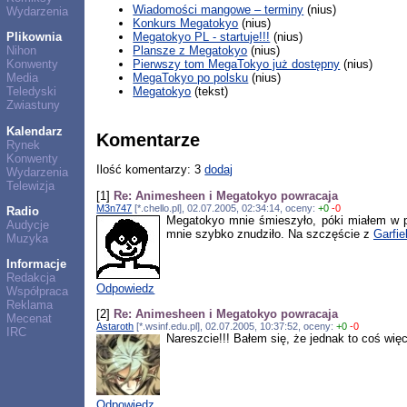
Wiadomości mangowe – terminy
(nius)
Wydarzenia
Konkurs Megatokyo
(nius)
Megatokyo PL - startuje!!!
(nius)
Plikownia
Plansze z Megatokyo
(nius)
Nihon
Pierwszy tom MegaTokyo już dostępny
(nius)
Konwenty
MegaTokyo po polsku
(nius)
Media
Megatokyo
(tekst)
Teledyski
Zwiastuny
Kalendarz
Komentarze
Rynek
Konwenty
Ilość komentarzy: 3
dodaj
Wydarzenia
Telewizja
[1]
Re: Animesheen i Megatokyo powracaja
M3n747
[*.chello.pl], 02.07.2005, 02:34:14, oceny:
+0
-0
Radio
Megatokyo mnie śmieszyło, póki miałem w pe
Audycje
mnie szybko znudziło. Na szczęście z
Garfi
Muzyka
Informacje
Redakcja
Odpowiedz
Współpraca
Reklama
[2]
Re: Animesheen i Megatokyo powracaja
Mecenat
Astaroth
[*.wsinf.edu.pl], 02.07.2005, 10:37:52, oceny:
+0
-0
IRC
Nareszcie!!! Bałem się, że jednak to coś więc
Odpowiedz