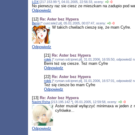
LOX
[217.153.99.*], 04.01.2005, 22:56:33, oceny:
+0
-0
No pierwszy raz sie ciesz ze mieszkam na zadupio pod
Odpowiedz
[12]
Re: Aster bez Hypera
Berni
[*.cust.tele2.pl], 05.01.2005, 00:07:47, oceny:
+0
-0
W takich chwilach cieszę się, że mam Cyfre.
Odpowiedz
[21]
Re: Aster bez Hypera
rolek
[*.ryman.sdi.tpnet.pl], 31.01.2006, 16:55:50, odpowiedź 
Berni też się ciesze. Też mam Cyfre
Odpowiedz
[22]
Re: Aster bez Hypera
rolek
[*.ryman.sdi.tpnet.pl], 31.01.2006, 16:57:01, odpowiedź 
Też się ciesze bo mam Cyfre
Odpowiedz
[13]
Re: Aster bez Hypera
Naomi Rsha
[213.195.142.*], 05.01.2005, 12:59:58, oceny:
+0
-0
Aster musiał wyłączyć minimaxa w jeden z n
cyfrówke...
Odpowiedz