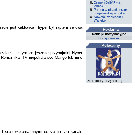
Dragon Ball AF - a
jednak
Pomoc w pisaniu pracy
magisterskiej o otaku
Nowości w sklepiku
Waneko
ście jest kablówka i hyper był raptem ze dwa
Reklama
Naklejki motywacyjne
Dodaj sznurek
Polecamy
szalam sie tym ze jeszcze przynajmiej Hyper
ka Romantika, TV niepokalanow, Mango lub inne
Zrób dobry uczynek. :-)
Exile i wieloma innymi co sie na tym kanale