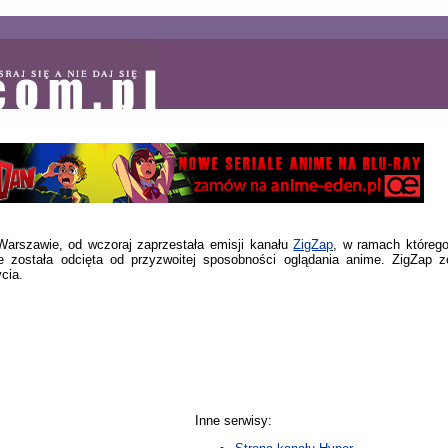
 Warszawie, od wczoraj zaprzestała emisji kanału
ZigZap
, w ramach któreg
została odcięta od przyzwoitej sposobności oglądania anime. ZigZap 
cia.
Inne serwisy: