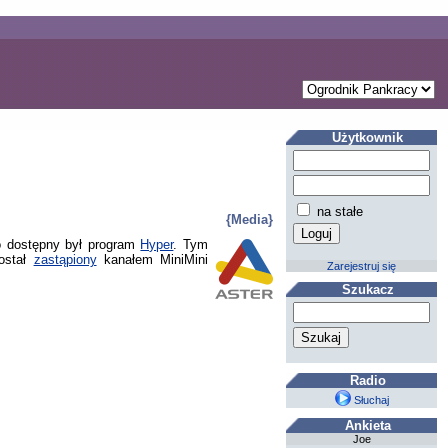
Użytkownik
na stałe
{Media}
o dostępny był program
Hyper
. Tym
został
zastąpiony
kanałem MiniMini
Zarejestruj się
Szukacz
Radio
Słuchaj
Ankieta
Joe