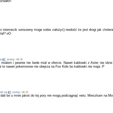
ezwało!!
ki internecik sensowny moge sobie założyć) niedość że jest drogi jak chole
ślał? oO
na
#7
, oceny:
+0
-0
 mialem i pewnie nie bede mial w ofercie. Nawet kablowki z Aster nie idzie
dni to nawet pokemonow nie obejrza na Fox Kids bo kablowki nie maja :P
iedź na
#7
, oceny:
+0
-0
et dali bo u mnie jakoś do tej pory nie mogą podciągnąć netu. Mieszkam na Mo