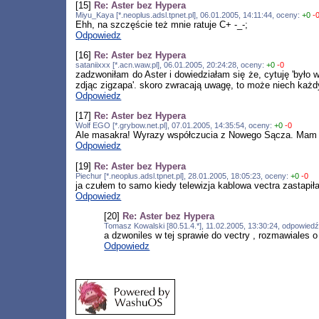
[15]
Re: Aster bez Hypera
Miyu_Kaya [*.neoplus.adsl.tpnet.pl], 06.01.2005, 14:11:44, oceny:
+0
-
Ehh, na szczęście też mnie ratuje C+ -_-;
Odpowiedz
[16]
Re: Aster bez Hypera
sataniixxx [*.acn.waw.pl], 06.01.2005, 20:24:28, oceny:
+0
-0
zadzwoniłam do Aster i dowiedziałam się że, cytuję 'było 
zdjąc zigzapa'. skoro zwracają uwagę, to może niech każd
Odpowiedz
[17]
Re: Aster bez Hypera
Wolf EGO [*.grybow.net.pl], 07.01.2005, 14:35:54, oceny:
+0
-0
Ale masakra! Wyrazy współczucia z Nowego Sącza. Mam nad
Odpowiedz
[19]
Re: Aster bez Hypera
Piechur [*.neoplus.adsl.tpnet.pl], 28.01.2005, 18:05:23, oceny:
+0
-0
ja czułem to samo kiedy telewizja kablowa vectra zastapiła
Odpowiedz
[20]
Re: Aster bez Hypera
Tomasz Kowalski [80.51.4.*], 11.02.2005, 13:30:24, odpowied
a dzwoniles w tej sprawie do vectry , rozmawiales o
Odpowiedz