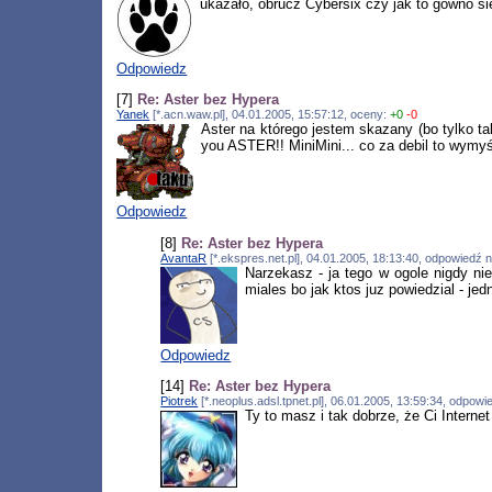
ukazało, obrucz Cybersix czy jak to gówno si
Odpowiedz
[7]
Re: Aster bez Hypera
Yanek
[*.acn.waw.pl], 04.01.2005, 15:57:12, oceny:
+0
-0
Aster na którego jestem skazany (bo tylko ta
you ASTER!! MiniMini... co za debil to wymy
Odpowiedz
[8]
Re: Aster bez Hypera
AvantaR
[*.ekspres.net.pl], 04.01.2005, 18:13:40, odpowiedź 
Narzekasz - ja tego w ogole nigdy nie
miales bo jak ktos juz powiedzial - je
Odpowiedz
[14]
Re: Aster bez Hypera
Piotrek
[*.neoplus.adsl.tpnet.pl], 06.01.2005, 13:59:34, odpow
Ty to masz i tak dobrze, że Ci Intern