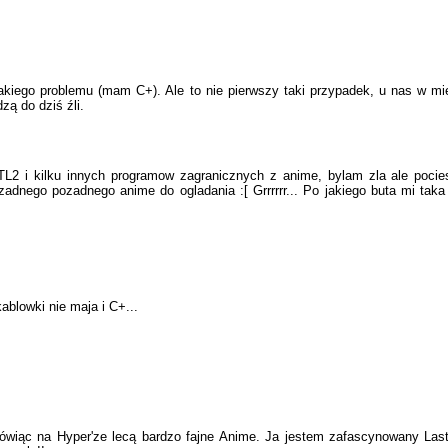
iego problemu (mam C+). Ale to nie pierwszy taki przypadek, u nas w mie
dzą do dziś źli.
L2 i kilku innych programow zagranicznych z anime, bylam zla ale pocie
 zadnego pozadnego anime do ogladania :[ Grrrrrr... Po jakiego buta mi ta
kablowki nie maja i C+...
wiąc na Hyper'ze lecą bardzo fajne Anime. Ja jestem zafascynowany Last 