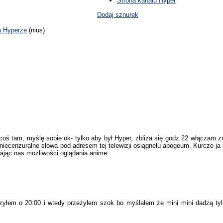
Strona kanału Hyper
Dodaj sznurek
a Hyperze
(nius)
coś tam, myślę sobie ok- tylko aby był Hyper, zbliża się godz 22 włączam z
niecenzuralne słowa pod adresem tej telewizji osiągnełu apogeum. Kurcze ja n
iając nas mozliwości oglądania anime.
zyłem o 20:00 i wtedy przeżyłem szok bo myślałem że mini mini dadzą tylko