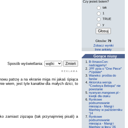
Czy jesteś botem?
tak
1
TRUE
y
Głosów:
79
Zobacz wyniki
Inne ankiety
Gorące niusy
B-XmassCon:
Sposób wyświetlania:
nadciągamy!
JPF pyta o "One Piece"
REKLAMA
/*Update*
Waneko: prośba do
nowu patrzę a na ekranie miga mi jakaś śpiąca
fanów
Aktorska wersja
ie wiem, jest tyle kanałów dla małych dzici, to
"Cowboya Bebopa" nie
powstanie
nyanyan.mangowe.pl -
kwejk dla otaku
Rynkowe
podsumowanie
miesiąca - Mangi i
Manhwy w październiku
'14
 zamiast zipzapa (tak przynajmniej pisali) a
Rynkowe
podsumowanie
miesiąca - Mangi i
Manhwy w lipcu '26