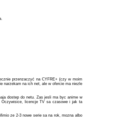
a.
siecznie przenzaczyć na CYFRE+ (czy w moim
ie narzekam na ich net, ale w ofercie ma niezle
maja dostep do netu. Zas jesli ma byc anime w
 Oczywisice, licencje TV sa czasowe i jak ta
Mimio ze 2-3 nowe serie sa na rok, mozna albo