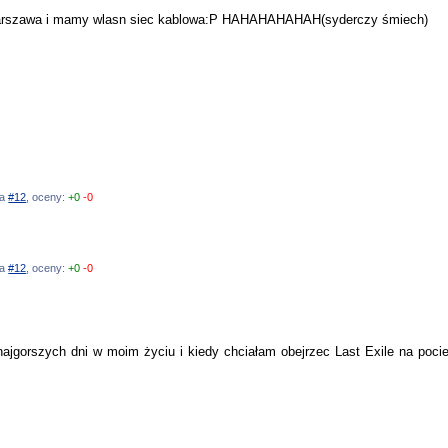
 warszawa i mamy wlasn siec kablowa:P HAHAHAHAHAH(syderczy śmiech)
na
#12
, oceny:
+0
-0
na
#12
, oceny:
+0
-0
ajgorszych dni w moim życiu i kiedy chciałam obejrzec Last Exile na pocie