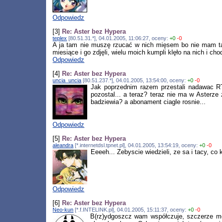
Odpowiedz
[3]
Re: Aster bez Hypera
teplex
[80.51.31.*], 04.01.2005, 11:06:27, oceny:
+0
-0
A ja tam nie muszę rzucać w nich mięsem bo nie mam tak
miesiące i go zdjęli, wielu moich kumpli klęło na nich i cho
Odpowiedz
[4]
Re: Aster bez Hypera
uncia_uncia
[80.51.237.*], 04.01.2005, 13:54:00, oceny:
+0
-0
Jak poprzednim razem przestali nadawac RT
pozostal... a teraz? teraz nie ma w Asterze
badziewia? a abonament ciagle rosnie...
Odpowiedz
[5]
Re: Aster bez Hypera
aleandra
[*.internetdsl.tpnet.pl], 04.01.2005, 13:54:19, oceny:
+0
-0
Eeeeh... Zebyscie wiedzieli, ze sa i tacy, co 
Odpowiedz
[6]
Re: Aster bez Hypera
Neo-kun
[*.f.INTELINK.pl], 04.01.2005, 15:11:37, oceny:
+0
-0
B(rz)ydgoszcz wam współczuje, szczerze mó