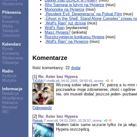
Darker than BLACK w Hyper+
(nius)
Wydarzenia
Afro Samurai w lutym na Hyperze
(nius)
Mononoke na Hyperze
(nius)
Plikownia
„Resident Evil: Degeneracja” na Polsat Film
(nius)
Nihon
„Ghost in the Shell: Stand Alone Complex” znowu n
Konwenty
„Wolf's Rain” już dzisiaj
(nius)
Media
Wolf's Rain
(wydarzenie)
Teledyski
Masz Hypera?
(ankieta)
Zwiastuny
Rozstrzygnięcie konkursu Hypera
(nius)
„Wolf's Rain” na Hyperze
(nius)
Kalendarz
Rynek
Konwenty
Komentarze
Wydarzenia
Telewizja
Ilość komentarzy: 22
dodaj
Radio
Audycje
[1]
Re: Aster bez Hypera
Muzyka
TIGRA
[*.chello.pl], 04.01.2005, 09:50:41, oceny:
+0
-0
Wczoraj sobie włączam TV, patrzę a tu mini 
Informacje
poczwarka- moje zdziwnienie, złość i ogólnie 
Redakcja
nie, oni musieli dodać jeszcze jeden- pozbaw
Współpraca
Reklama
Mecenat
Odpowiedz
IRC
[2]
Re: Aster bez Hypera
Piotrek
[*.wsei.pl], 04.01.2005, 10:26:57, oceny:
+0
-0
Miałem takie same uczucie tylko że ja włąc
Hypera oszczędzą.