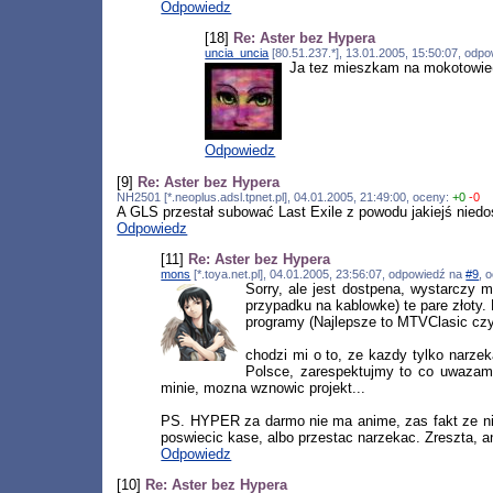
Odpowiedz
[18]
Re: Aster bez Hypera
uncia_uncia
[80.51.237.*], 13.01.2005, 15:50:07, odp
Ja tez mieszkam na mokotowie(d
Odpowiedz
[9]
Re: Aster bez Hypera
NH2501 [*.neoplus.adsl.tpnet.pl], 04.01.2005, 21:49:00, oceny:
+0
-0
A GLS przestał subować Last Exile z powodu jakiejś niedos
Odpowiedz
[11]
Re: Aster bez Hypera
mons
[*.toya.net.pl], 04.01.2005, 23:56:07, odpowiedź na
#9
, 
Sorry, ale jest dostpena, wystarcz
przypadku na kablowke) te pare złoty. 
programy (Najlepsze to MTVClasic cz
chodzi mi o to, ze kazdy tylko narzek
Polsce, zarespektujmy to co uwazamy
minie, mozna wznowic projekt...
PS. HYPER za darmo nie ma anime, zas fakt ze nie
poswiecic kase, albo przestac narzekac. Zreszta, an
Odpowiedz
[10]
Re: Aster bez Hypera