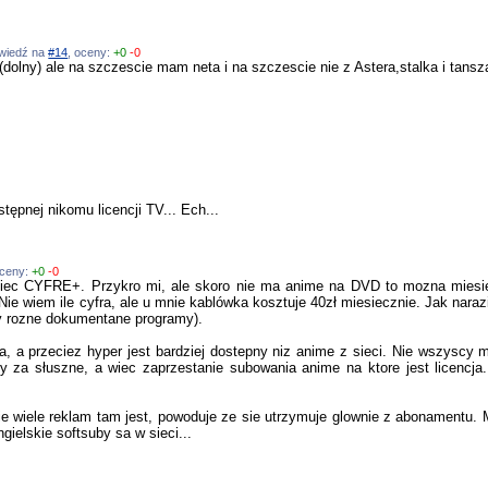
owiedź na
#14
, oceny:
+0
-0
olny) ale na szczescie mam neta i na szczescie nie z Astera,stalka i tansz
tępnej nikomu licencji TV... Ech...
oceny:
+0
-0
y miec CYFRE+. Przykro mi, ale skoro nie ma anime na DVD to mozna mie
Nie wiem ile cyfra, ale u mnie kablówka kosztuje 40zł miesiecznie. Jak naraz
y rozne dokumentane programy).
a, a przeciez hyper jest bardziej dostepny niz anime z sieci. Nie wszyscy 
 za słuszne, a wiec zaprzestanie subowania anime na ktore jest licencja.
 wiele reklam tam jest, powoduje ze sie utrzymuje glownie z abonamentu. 
gielskie softsuby sa w sieci...