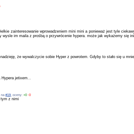
0
wielkie zainteresowanie wprowadzeniem mini mini a ponieważ jest tyle ciekaw
y wysle im maila z prośbą o przywrócenie hypera. może jak wykażemy się ini
zieję, że wywalczycie sobie Hyper z powrotem. Gdyby to stało się u mnie..
 Hypera jetixem...
ź na
#19
, oceny:
+0
-0
 tym z nimi