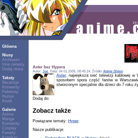
Główna
Niusy
Archiwum
Inne serwisy
Aster bez Hypera
Dodaj niusa
Autor:
Joe
, Data: 04.01.2005, 08:45:24, Źródło:
Anime Sheen
Aster
, największa sieć telewizji kablowej w
Teksty
sposobem spora część fanów w Warszawie 
Recenzje
stworzonym specjalnie dla dzieci do 7 roku ży
Konwenty
Felietony
Humor
Dodaj do:
Kiosk
Galerie
Zobacz także
Anime
Manga
Powiązane tematy:
Hyper
.
Konwenty
Cosplay
Nasze publikacje:
Fanarty
Komiksy