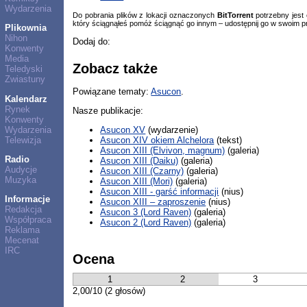
Wydarzenia
Do pobrania plików z lokacji oznaczonych
BitTorrent
potrzebny jest
który ściągnąłeś pomóż ściągnąć go innym – udostępnij go w swoim p
Plikownia
Nihon
Dodaj do:
Konwenty
Media
Zobacz także
Teledyski
Zwiastuny
Powiązane tematy:
Asucon
.
Kalendarz
Rynek
Nasze publikacje:
Konwenty
Wydarzenia
Asucon XV
(wydarzenie)
Telewizja
Asucon XIV okiem Alchelora
(tekst)
Asucon XIII (Elvivon, magnum)
(galeria)
Radio
Asucon XIII (Daiku)
(galeria)
Audycje
Asucon XIII (Czarny)
(galeria)
Muzyka
Asucon XIII (Mori)
(galeria)
Asucon XIII - garść informacji
(nius)
Informacje
Asucon XIII – zaproszenie
(nius)
Redakcja
Asucon 3 (Lord Raven)
(galeria)
Współpraca
Asucon 2 (Lord Raven)
(galeria)
Reklama
Mecenat
IRC
Ocena
1
2
3
2,00/10 (2 głosów)