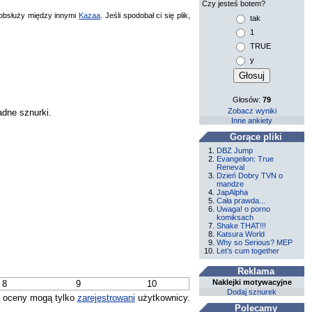
Czy jesteś botem?
bsłuży między innymi
Kazaa
. Jeśli spodobał ci się plik,
tak
1
TRUE
y
Głosów:
79
Zobacz wyniki
adne sznurki.
Inne ankiety
Gorące pliki
DBZ Jump
Evangelion: True
Reneval
Dzień Dobry TVN o
mandze
JapAlpha
Cała prawda...
Uwaga! o porno
komiksach
Shake THAT!!!
Katsura World
Why so Serious? MEP
Let’s cum together
Reklama
Naklejki motywacyjne
8
9
10
Dodaj sznurek
 oceny mogą tylko
zarejestrowani
użytkownicy.
Polecamy