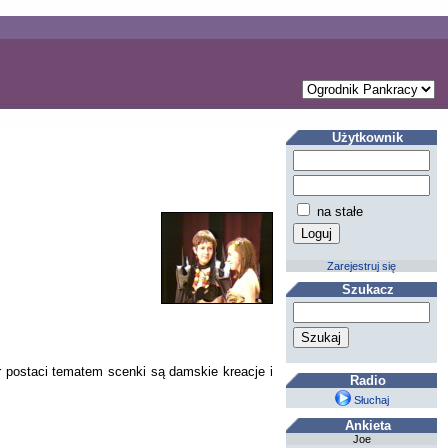
Użytkownik
na stałe
Zarejestruj się
Szukacz
ór postaci tematem scenki są damskie kreacje i
Radio
Słuchaj
Ankieta
Joe