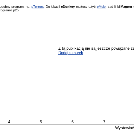
 osobny program, np.
µTorrent
. Do lokacji
eDonkey
możesz użyć
eMule
, zaś linki
Magnet
o
rogramie p2p.
Z tą publikacją nie są jeszcze powiązane ż
Dodaj sznurek
4
5
6
7
Wystawiać