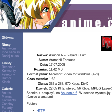
Główna
Niusy
Archiwum
Inne serwisy
Nazwa:
Asucon 6 – Slayers i Lum
Dodaj niusa
Autor:
Atarashii Fansubs
Teksty
Data:
17.07.2005
Recenzje
Rozmiar:
11,42 MB
Konwenty
Format pliku:
Microsoft Video for Windows (AVI)
Felietony
Humor
Czas trwania:
1:32
Kiosk
Obraz:
352 x 288, 970 Kbps, DivX
Dźwięk:
22,05 KHz, stereo, 56 Kbps, MPEG Layer-
Galerie
Anime
Scenka z cosplay'u na
Asuconie 6
. W scence występują: B
Manga
różnice w anatomii.
Konwenty
Pobierz:
Cosplay
Fanarty
HTTP
Komiksy