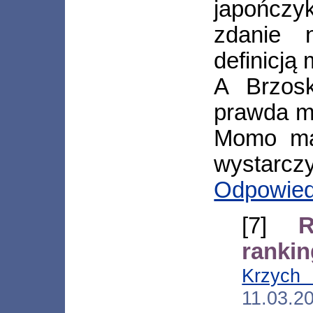
japończ
zdanie 
definicją
A Brzosk
prawda m
Momo ma 
wystarczy
Odpowie
[7]
R
ranki
Krzyc
11.03.2