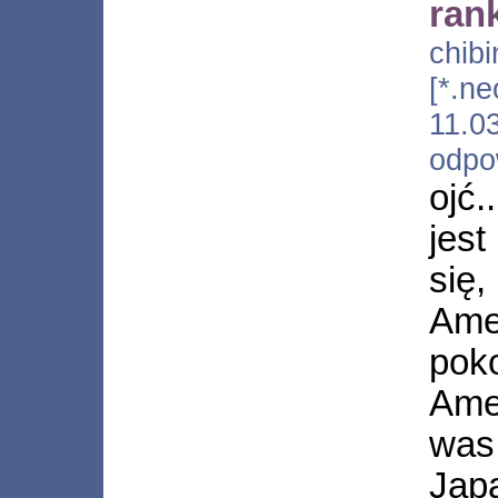
ran
chib
[*.ne
11.
odpo
ojć
jest
się,
Ame
poko
Ame
was
Jap