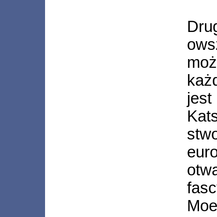
Dru
ows
moż
każ
jes
Kat
st
eu
otw
fas
Moe