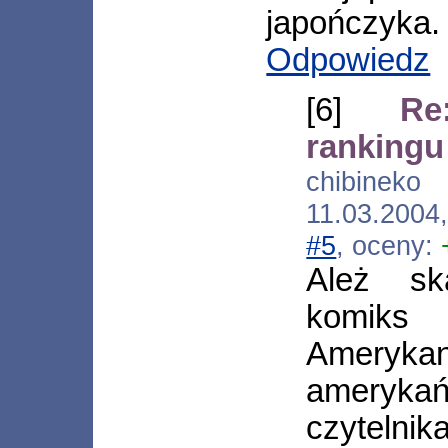
japończyka.
Odpowiedz
[6]
Re
rankingu
chibineko 
11.03.2004
#5
, oceny:
Ależ sk
komiks
Amerykan
amerykań
czytelnik