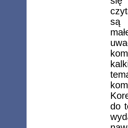
się
czyt
są 
mał
uwa
kom
kalk
te
kom
Kor
do t
wy
naw