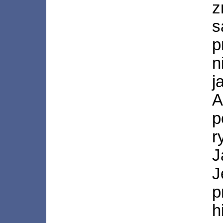
z
p
n
j
A
r
J
p
h