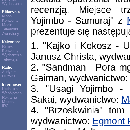
Wydarzenia
recenzją. Miejsce tr
Plikownia
Nihon
Yojimbo - Samuraj" z
Konwenty
Media
prezentuje się następuj
Teledyski
Zwiastuny
Kalendarz
1. "Kajko i Kokosz - Ur
Rynek
Konwenty
Janusz Christa, wydwa
Wydarzenia
Telewizja
2. "Sandman - Pora mgie
Radio
Audycje
Gaiman, wydwanictwo
Muzyka
Informacje
3. "Usagi Yojimbo - 
Redakcja
Współpraca
Sakai, wydwanictwo:
M
Reklama
Mecenat
IRC
4. "Brzoskwinia" tom
wydwanictwo:
Egmont 