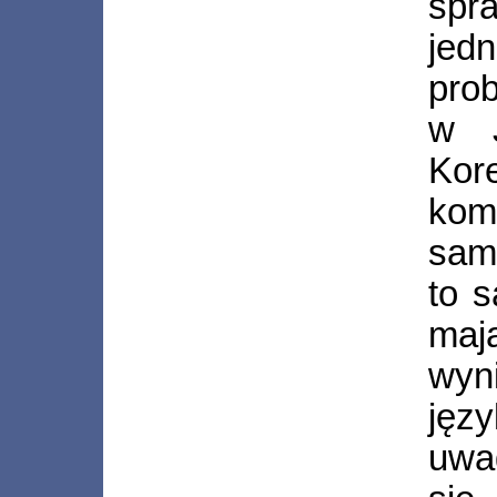
spr
jed
pro
w J
Kor
kom
samy
to s
ma
wy
jęz
uwag