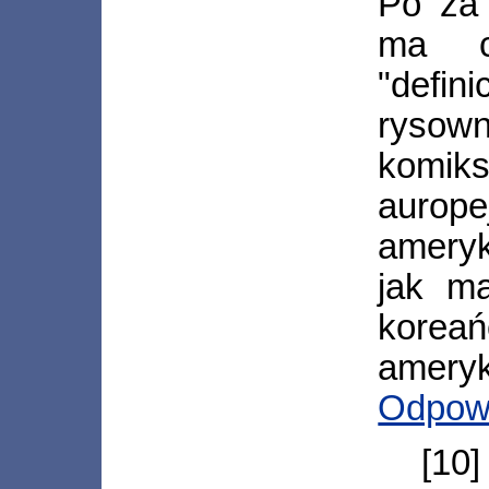
Po za 
ma c
"defin
rysow
komik
aur
ameryk
jak m
kor
ameryk
Odpow
[10