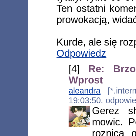
Ten ostatni kome
prowokacją, wida
Kurde, ale się roz
Odpowiedz
[4]
Re: Brzo
Wprost
aleandra
[*.intern
19:03:50, odpowi
Gerez sh
mowic. P
roznica 