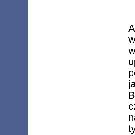
A
w
u
p
j
B
c
n
t