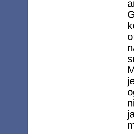
a
k
o
n
s
M
j
o
n
j