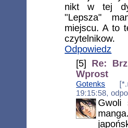
nikt w tej dy
"Lepsza" ma
miejscu. A to 
czytelnikow.
Odpowiedz
[5]
Re: Brz
Wprost
Gotenks
[*.mt
19:15:58, odp
Gwoli 
mang
japoń