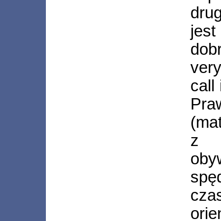
dru
jes
dob
very
call
Praw
(ma
z 
oby
spę
cza
orie