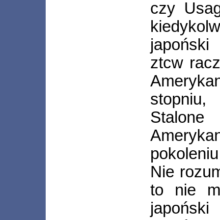
czy Usag
kiedykol
japoński
ztcw racz
Ameryka
stopniu
Stalo
Ameryk
pokoleniu
Nie rozum
to nie m
japońs