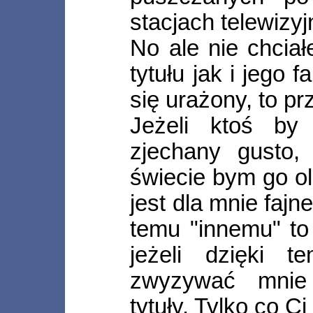
stacjach telewizy
No ale nie chcia
tytułu jak i jego 
się urażony, to p
Jeżeli ktoś by
zjechany gusto, 
świecie bym go o
jest dla mnie fajn
temu "innemu" to
jeżeli dzięki 
zwyzywać mnie
tytuły. Tylko co Ci