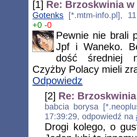
[1]
Re: Brzoskwinia w
Gotenks
[*.mtm-info.pl], 1
+0
-0
Pewnie nie brali
Jpf i Waneko. B
dość średniej 
Czyżby Polacy mieli zr
Odpowiedz
[2]
Re: Brzoskwinia
babcia borysa [*.neoplus
17:39:29, odpowiedź na
Drogi kolego, o gus