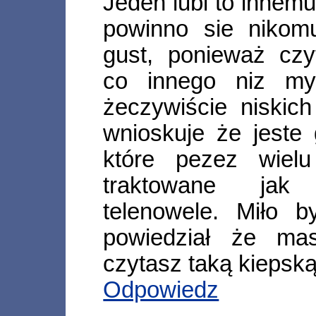
Jeden lubi to innemu
powinno sie niko
gust, ponieważ czyt
co innego niz my,
żeczywiście niskic
wnioskuje że jest
które pezez wiel
traktowane jak p
telenowele. Miło 
powiedział że ma
czytasz taką kieps
Odpowiedz