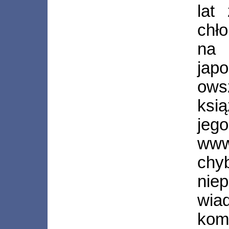
lat
chło
na 
jap
ow
ksi
je
www
ch
nie
wia
komi