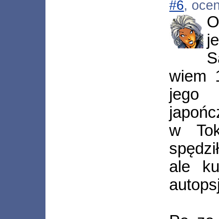
#6
, oce
O
j
S
wiem 
jeg
japońc
w Tok
spędzi
ale ku
autopsj