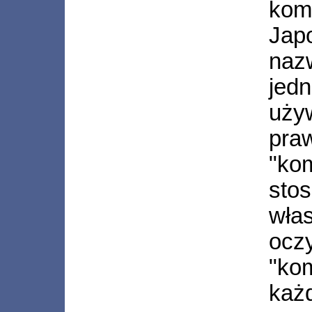
kom
Ja
naz
jed
uż
pra
"ko
st
wła
oc
"ko
k