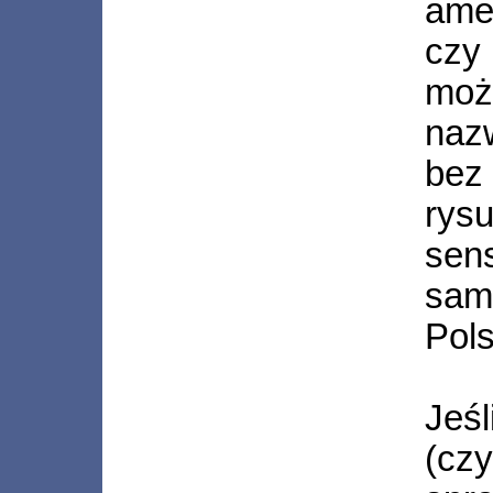
ame
cz
mo
naz
be
rys
se
sa
Pol
Jeś
(cz