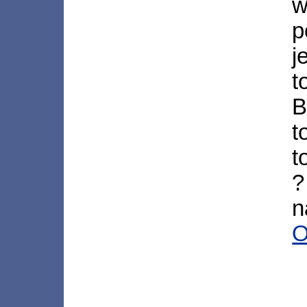
w
p
j
t
B
t
t
?
n
O