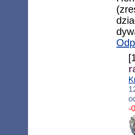
(zr
dzi
dywa
Odp
[
r
K
1
o
-