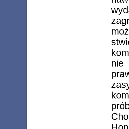
wyd
zag
mo
stwi
komi
nie
pra
zas
kom
pró
Choc
Hon