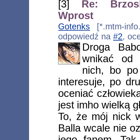
[3]
Re: Brzos
Wprost
Gotenks
[*.mtm-info.
odpowiedź na
#2
, oc
Droga Babc
wnikać od 
nich, bo po
interesuje, po dr
oceniać człowieka
jest imho wielką g
To, że mój nick 
Balla wcale nie o
jego fanem. Tak 