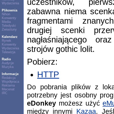
uczestników, pier
Wydarzenia
zabawna niema scenka 
Plikownia
Nihon
Konwenty
fragmentami znanych
Media
Teledyski
drugiej scenki prze
Zwiastuny
Kalendarz
nagłaśniającego ora
Rynek
Konwenty
strojów gothic lolit.
Wydarzenia
Telewizja
Radio
Pobierz:
Audycje
Muzyka
HTTP
Informacje
Redakcja
Współpraca
Do pobrania plików z lok
Reklama
Mecenat
potrzebny jest osobny pro
IRC
eDonkey
możesz użyć
eMu
między innymi
Kazaa
. Jeś