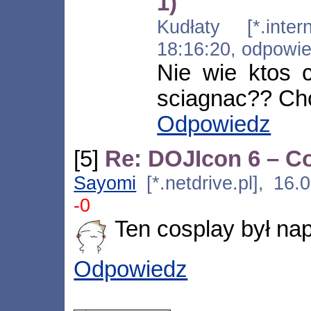
1)
Kudłaty [*.intern
18:16:20, odpowi
Nie wie ktos 
sciagnac?? Ch
Odpowiedz
[5]
Re: DOJIcon 6 – Co
Sayomi
[*.netdrive.pl], 16
-0
Ten cosplay był na
Odpowiedz