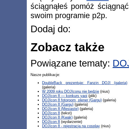
ściągnąłeś pomóż ściągnąć
swoim programie p2p.
Dodaj do:
Zobacz także
Powiązane tematy:
DOJ
Nasze publikacje:
DoubleBack prezentuje: Fanzin DOJI (galeria)
(galeria)
W 2009 roku DOJIconu nie będzie
(nius)
DOJIcon 8 — konkurs yaoi
(plik)
DOJIcon 8 fotoroom, plener (Gargu)
(galeria)
DOJIcon 8 (Gargu)
(galeria)
DOJIcon 8 (Mesiaste)
(galeria)
DOJIcon 8
(tekst)
DOJIcon 8 (Kwak)
(galeria)
DOJIcon 8
(wydarzenie)
DOJIcon 8 - rejestracja na cosplay
(nius)