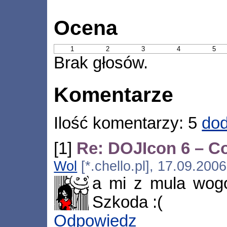
Ocena
1
2
3
4
5
Brak głosów.
Komentarze
Ilość komentarzy: 5
dod
[1]
Re: DOJIcon 6 – Co
Wol
[*.chello.pl], 17.09.200
a mi z mula wogol
Szkoda :(
Odpowiedz