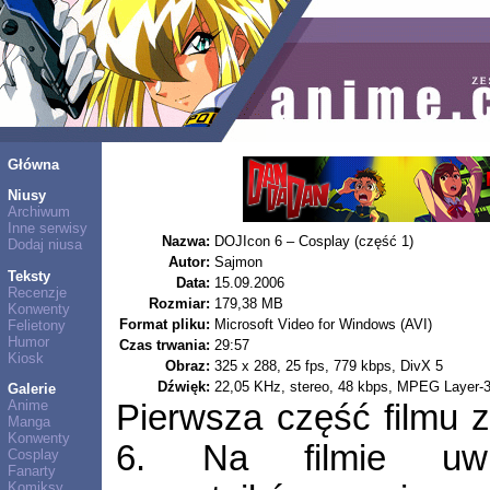
Główna
Niusy
Archiwum
Inne serwisy
Nazwa:
DOJIcon 6 – Cosplay (część 1)
Dodaj niusa
Autor:
Sajmon
Teksty
Data:
15.09.2006
Recenzje
Rozmiar:
179,38 MB
Konwenty
Format pliku:
Microsoft Video for Windows (AVI)
Felietony
Humor
Czas trwania:
29:57
Kiosk
Obraz:
325 x 288, 25 fps, 779 kbps, DivX 5
Dźwięk:
22,05 KHz, stereo, 48 kbps, MPEG Layer-
Galerie
Anime
Pierwsza część filmu 
Manga
Konwenty
6. Na filmie uwie
Cosplay
Fanarty
Komiksy