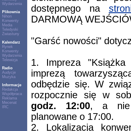
Wydarzenia
dostępnego na
stro
Plikownia
DARMOWĄ WEJŚCIÓ
Nihon
Konwenty
Media
Teledyski
Zwiastuny
"Garść nowości" dotyc
Kalendarz
Rynek
Konwenty
Wydarzenia
1. Impreza "Książka 
Telewizja
Radio
imprezą towarzyszą
Audycje
Muzyka
odbędzie się. W zwi
Informacje
Redakcja
rozpocznie się w so
Współpraca
Reklama
Mecenat
godz. 12:00
, a nie
IRC
planowane o 17:00.
2. Lokalizacja konwe