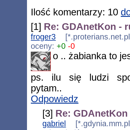
Ilość komentarzy: 10
do
[1]
Re: GDAnetKon - ru
froger3
[*.proterians.net.
oceny:
+0
-0
o .. żabianka to je
ps. ilu się ludzi sp
pytam..
Odpowiedz
[3]
Re: GDAnetKon - 
gabriel
[*.gdynia.mm.pl