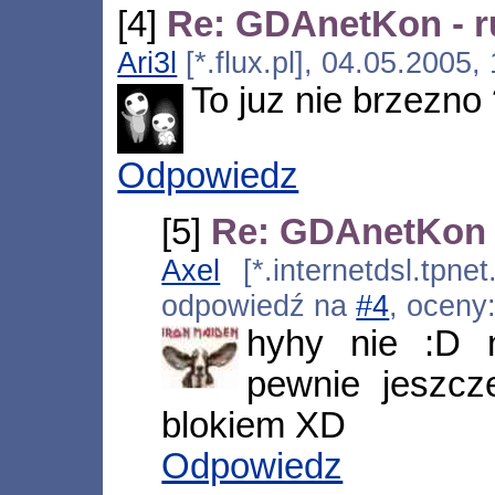
[4]
Re: GDAnetKon - ru
Ari3l
[*.flux.pl], 04.05.2005
To juz nie brzezno
Odpowiedz
[5]
Re: GDAnetKon - 
Axel
[*.internetdsl.tpne
odpowiedź na
#4
, oceny
hyhy nie :D 
pewnie jeszc
blokiem XD
Odpowiedz