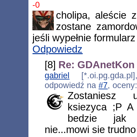
-0
cholipa, aleście z
zostane zamordo
jeśli wypełnie formularz
Odpowiedz
[8]
Re: GDAnetKon - 
gabriel
[*.oi.pg.gda.pl
odpowiedź na
#7
, oceny
Zostaniesz 
ksiezyca ;P A
bedzie jak w
nie...mowi sie trudno 