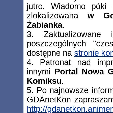
jutro. Wiadomo póki 
zlokalizowana
w Gd
Żabianka
.
3. Zaktualizowane 
poszczególnych "cze
dostępne na
stronie k
4. Patronat nad imp
innymi
Portal Nowa G
Komiksu
.
5. Po najnowsze infor
GDAnetKon zapraszamy
http://gdanetkon.animen