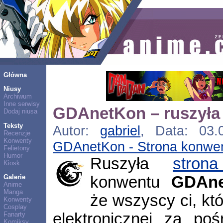
Główna
Niusy
Archiwum
Inne serwisy
GDAnetKon – ruszyła 
Dodaj niusa
Teksty
Autor:
gabriel
, Data: 03.0
Recenzje
Konwenty
GDAnetKon - Strona konwe
Felietony
Humor
Ruszyła
strona
Kiosk
konwentu
GDAne
Galerie
Anime
Manga
że wszyscy ci, któ
Konwenty
Cosplay
elektronicznej za poś
Fanarty
Komiksy