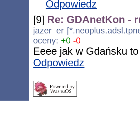
Odpowiedz
[9]
Re: GDAnetKon - ru
jazer_er [*.neoplus.adsl.tpn
oceny:
+0
-0
Eeee jak w Gdańsku to i
Odpowiedz