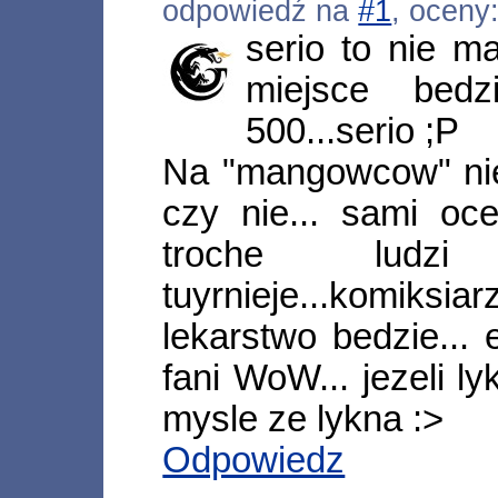
odpowiedź na
#1
, oceny
serio to nie m
miejsce bedz
500...serio ;P
Na "mangowcow" ni
czy nie... sami oce
troche ludzi
tuyrnieje...komiksi
lekarstwo bedzie...
fani WoW... jezeli l
mysle ze lykna :>
Odpowiedz