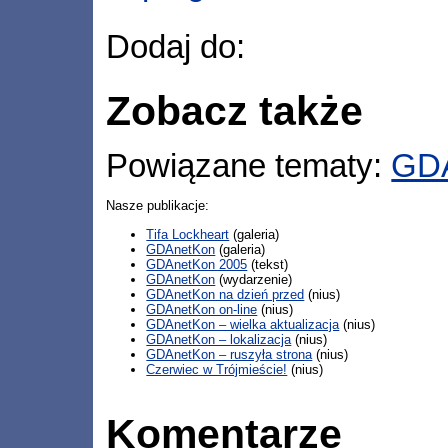
Dodaj do:
Zobacz także
Powiązane tematy:
GD
Nasze publikacje:
Tifa Lockheart
(galeria)
GDAnetKon
(galeria)
GDAnetKon 2005
(tekst)
GDAnetKon
(wydarzenie)
GDAnetKon na dzień przed
(nius)
GDAnetKon on-line
(nius)
GDAnetKon – wielka aktualizacja
(nius)
GDAnetKon – lokalizacja
(nius)
GDAnetKon – ruszyła strona
(nius)
Czerwiec w Trójmieście!
(nius)
Komentarze