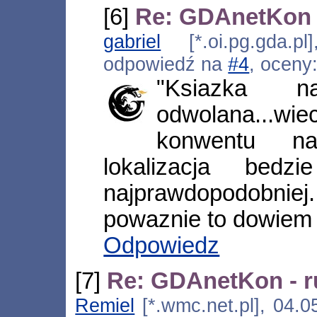
[6]
Re: GDAnetKon - 
gabriel
[*.oi.pg.gda.pl
odpowiedź na
#4
, oceny
"Ksiazka n
odwolana...w
konwentu na
lokalizacja bedz
najprawdopodobni
powaznie to dowiem 
Odpowiedz
[7]
Re: GDAnetKon - ru
Remiel
[*.wmc.net.pl], 04.0