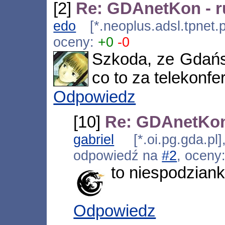
[2]
Re: GDAnetKon - ru
edo
[*.neoplus.adsl.tpnet.
oceny:
+0
-0
Szkoda, ze Gdańs
co to za telekonf
Odpowiedz
[10]
Re: GDAnetKon 
gabriel
[*.oi.pg.gda.pl
odpowiedź na
#2
, oceny
to niespodziank
Odpowiedz