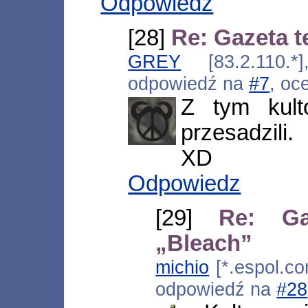
Odpowiedz
[28]
Re: Gazeta t
GREY
[83.2.110.*]
odpowiedź na
#7
, oc
Z tym kult
przesadzili.
XD
Odpowiedz
[29]
Re: Ga
„Bleach”
michio
[*.espol.co
odpowiedź na
#28