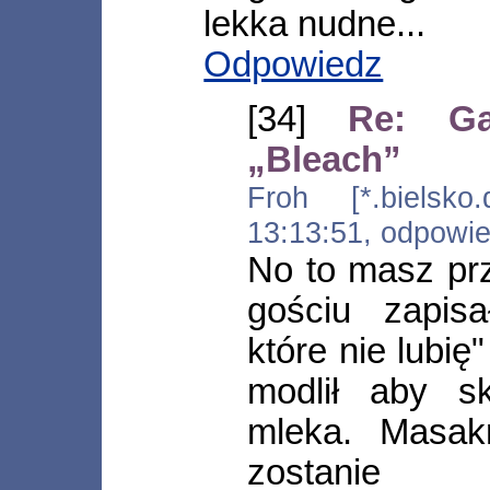
lekka nudne...
Odpowiedz
[34]
Re: Ga
„Bleach”
Froh [*.bielsko.d
13:13:51, odpowi
No to masz pr
gościu zapis
które nie lubię
modlił aby s
mleka. Masak
zostanie