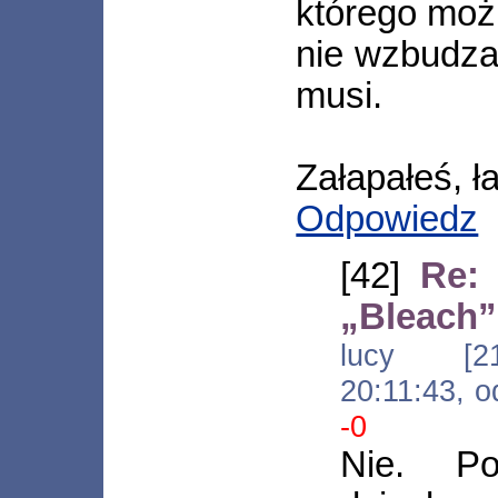
którego moż
nie wzbudza 
musi.
Załapałeś, ł
Odpowiedz
[42]
Re: 
„Bleach”
lucy [212
20:11:43, 
-0
Nie. Po