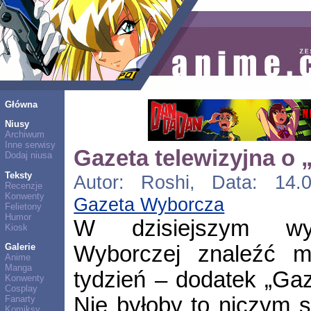
Główna
Niusy
Archiwum
Inne serwisy
Gazeta telewizyjna o 
Dodaj niusa
Teksty
Autor: Roshi, Data: 14.0
Recenzje
Konwenty
Gazeta Wyborcza
Felietony
Humor
W dzisiejszym wy
Kiosk
Wyborczej znaleźć 
Galerie
Anime
Manga
tydzień – dodatek „Gaz
Konwenty
Cosplay
Nie byłoby to niczym 
Fanarty
Komiksy