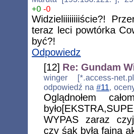
+0
-0
Widzieliiiiiiiiście?! Pr
teraz leci powtórka C
być?!
Odpowiedz
[12]
Re: Gundam Win
winger [*.access-net.p
odpowiedź na
#11
, ocen
Oglądnołem cało
było[EKSTRA,SUP
WYPAS zaraz czyj
czy śak była fajna a