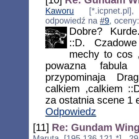
[10]
Re: Gundam W
Kaworu
[*.icpnet.pl]
odpowiedź na
#9
, oceny
Dobre? Kurde.
::D. Czadow
mechy to cos ,
powazna fabula 
przypominaja Dra
calkiem ,calkiem :
za ostatnia scene 1 
Odpowiedz
[11]
Re: Gundam Wing 
Maruta [195.136.121.*], 29