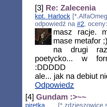
[3]
Re: Zalecenia
kpt. Harlock
[*.AlfaOmega
odpowiedź na
#2
, oceny
masz racje. m
mase metafor ;
na drugi ra
poetycko... w fo
:DDDDD
ale... jak na debiut ni
Odpowiedz
[4]
Gundam :>~~
piretka
[*.zdzieszowice.sd