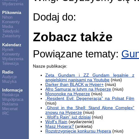
Wydarzenia
Plikownia
Dodaj do:
Nihon
Konwenty
Media
Teledyski
Zobacz także
Zwiastuny
Kalendarz
Rynek
Powiązane tematy:
Gu
Konwenty
Wydarzenia
Telewizja
Nasze publikacje:
Radio
Zeta Gundam i ZZ Gundam legalnie z
Audycje
angielskimi napisami na Youtube
(nius)
Muzyka
Darker than BLACK w Hyper+
(nius)
Afro Samurai w lutym na Hyperze
(nius)
Informacje
Mononoke na Hyperze
(nius)
Redakcja
„Resident Evil: Degeneracja” na Polsat Film
Współpraca
(nius)
Reklama
„Ghost in the Shell: Stand Alone Complex”
Mecenat
znowu na Hyperze
(nius)
IRC
„Wolf's Rain” już dzisiaj
(nius)
Wolf's Rain
(wydarzenie)
Masz Hypera?
(ankieta)
Rozstrzygnięcie konkursu Hypera
(nius)