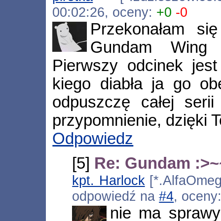
00:02:26, oceny:
+0
-0
Przekonałam si
Gundam Wing w
Pierwszy odcinek jest
kiego diabła ja go obe
odpuszczę całej serii
przypomnienie, dzięki T
Odpowiedz
[5]
Re: Gundam :>~
kpt. Harlock
[*.AlfaOmega
odpowiedź na
#4
, oceny
nie ma sprawy