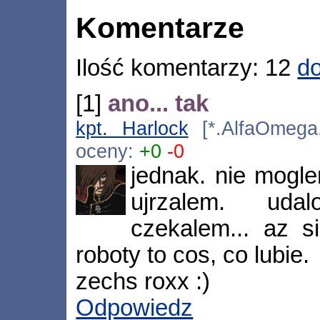
Komentarze
Ilość komentarzy: 12
do
[1]
ano... tak
kpt. Harlock
[*.AlfaOmega.
oceny:
+0
-0
jednak. nie mogle
ujrzalem. udal
czekalem... az s
roboty to cos, co lubie.
zechs roxx :)
Odpowiedz