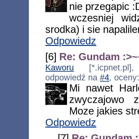
nie przegapic
wczesniej wi
srodka) i sie napalil
Odpowiedz
[6]
Re: Gundam :>~
Kaworu
[*.icpnet.pl]
odpowiedź na
#4
, oceny
Mi nawet Harl
zwyczajowo z
Moze jakies str
Odpowiedz
[7]
Re: Gundam 