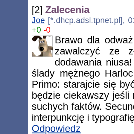
[2]
Zalecenia
Joe
[*.dhcp.adsl.tpnet.pl], 
+0
-0
Brawo dla odważn
zawalczyć ze z
dodawania niusa!
ślady mężnego Harlock
Primo: starajcie się by
będzie ciekawszy jeśli 
suchych faktów. Secundo
interpunkcję i typografię
Odpowiedz