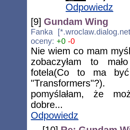
Odpowiedz
[9]
Gundam Wing
Fanka [*.wroclaw.dialog.net
oceny:
+0
-0
Nie wiem co mam myśle
zobaczyłam to mał
fotela(Co to ma być
"Transformers"?)
pomyślałam, że moż
dobre...
Odpowiedz