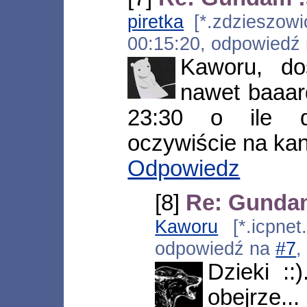
piretka
[*.zdzieszowic
00:15:20, odpowiedź
Kaworu, dos
nawet baaard
23:30 o ile d
oczywiście na kan
Odpowiedz
[8]
Re: Gunda
Kaworu
[*.icpnet
odpowiedź na
#7
,
Dzieki :
obejrze...