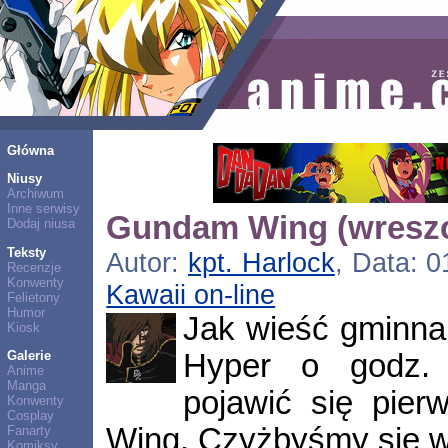
Główna
Niusy
Archiwum
Inne serwisy
Gundam Wing (wreszci
Dodaj niusa
Teksty
Autor:
kpt. Harlock
, Data: 0
Recenzje
Konwenty
Kawaii on-line
Felietony
Humor
Jak wieść gminna 
Kiosk
Hyper o godz. 
Galerie
Anime
Manga
pojawić się pie
Konwenty
Cosplay
Wing. Czyżbyśmy się w 
Fanarty
Komiksy