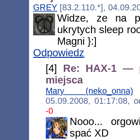
GREY
[83.2.110.*], 04.09.2
Widze, ze na p
ukrytych sleep ro
Magni }:]
Odpowiedz
[4]
Re: HAX-1 — p
miejsca
Mary (neko_onna)
[
05.09.2008, 01:17:08,
-0
Nooo... orgo
spać XD