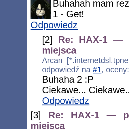
Buhahah mam rez
1 - Get!
Odpowiedz
[2]
Re: HAX-1 — p
miejsca
Arcan [*.internetdsl.tpn
odpowiedź na
#1
, oceny
Buhaha 2 :P
Ciekawe... Ciekawe..
Odpowiedz
[3]
Re: HAX-1 — pl
miejsca