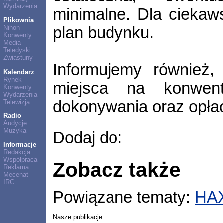
Wydarzenia
minimalne. Dla ciekaws
Plikownia
plan budynku.
Nihon
Konwenty
Media
Teledyski
Zwiastuny
Informujemy również,
Kalendarz
Rynek
miejsca na konwen
Konwenty
Wydarzenia
dokonywania oraz opłac
Telewizja
Radio
Audycje
Muzyka
Dodaj do:
Informacje
Redakcja
Współpraca
Zobacz także
Reklama
Mecenat
IRC
Powiązane tematy:
HA
Nasze publikacje: