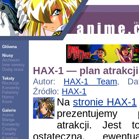
Główna
Niusy
Archiwum
Inne serwisy
HAX-1 — plan atrakcji
Dodaj niusa
Teksty
Autor:
HAX-1 Team
, Dat
Recenzje
Konwenty
Źródło:
HAX-1
Felietony
Humor
Na
stronie HAX-1
Kiosk
prezentujemy 
Galerie
Anime
Manga
atrakcji. Jest 
Konwenty
Cosplay
ostateczna, ewent
Fanarty
Komiksy