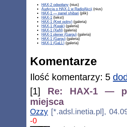
HAX-2 odwołany
(nius)
Audycja o HAX-1 w RadioAkcji
(nius)
HAX-1 — panel shibari
(plik)
HAX-1
(tekst)
HAX-1 (Kret polny)
(galeria)
HAX-1 (Kwak)
(galeria)
HAX-1 (XeN)
(galeria)
HAX-1 plener (Gargu)
(galeria)
HAX-1 (Gargu)
(galeria)
HAX-1 (GaLL)
(galeria)
Komentarze
Ilość komentarzy: 5
dod
[1]
Re: HAX-1 — pl
miejsca
Ozzy
[*.adsl.inetia.pl], 04
-0