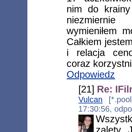
nim do krainy
niezmierni
wymieniłem m
Całkiem jestem
i relacja cen
coraz korzystni
Odpowiedz
[21]
Re: IFi
Vulcan
[*.pool
17:30:56, odp
Wszyst
zalety.