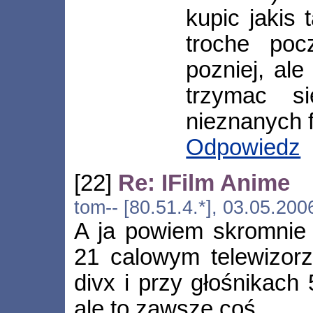
kupic jakis 
troche poc
pozniej, ale
trzymac s
nieznanych f
Odpowiedz
[22]
Re: IFilm Anime
tom-- [80.51.4.*], 03.05.20
A ja powiem skromnie
21 calowym telewizor
divx i przy głośnikach 
ale to zawsze coś.