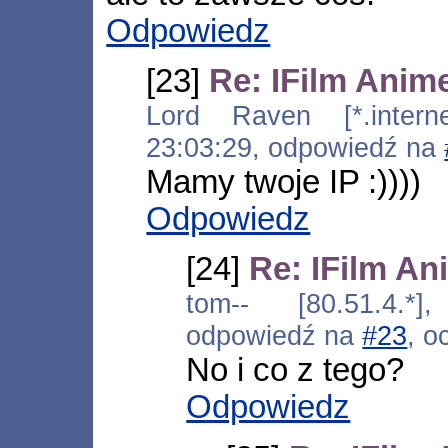
Odpowiedz
[23]
Re: IFilm Anim
Lord Raven [*.internet
23:03:29, odpowiedź na
Mamy twoje IP :))))
Odpowiedz
[24]
Re: IFilm An
tom-- [80.51.4.*]
odpowiedź na
#23
, o
No i co z tego?
Odpowiedz