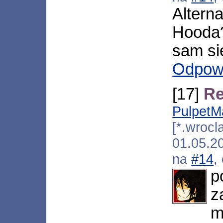
Alter
Hooda?
sam si
Odpow
[17]
Re
PulpetM
[*.wrocl
01.05.2
na
#14
,
p
z
m