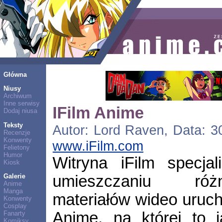
Główna
Niusy
Archiwum
Inne serwisy
IFilm Anime
Dodaj niusa
Teksty
Autor: Lord Raven, Data: 30
Recenzje
Konwenty
www.iFilm.com
Felietony
Humor
Witryna iFilm specja
Kiosk
umieszczaniu ró
Galerie
Anime
Manga
materiałów wideo uruch
Konwenty
Cosplay
Anime, na której to j
Fanarty
Komiksy