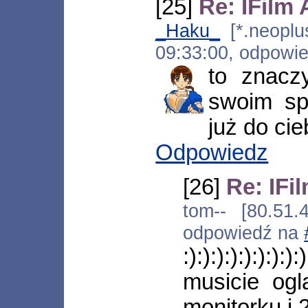
[25]
Re: IFilm
_Haku_
[*.neoplus
09:33:00, odpowi
to znacz
swoim sp
już do cie
Odpowiedz
[26]
Re: IFi
tom-- [80.51.
odpowiedź na
:):):):):):):
musicie og
monitorku i 