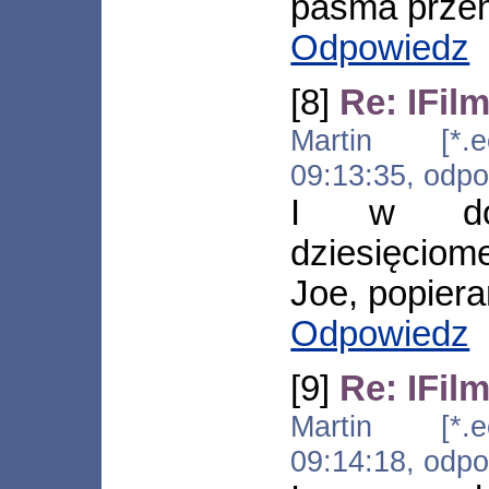
pasma przen
Odpowiedz
[8]
Re: IFil
Martin [*.ec
09:13:35, odp
I w do
dziesięciom
Joe, popie
Odpowiedz
[9]
Re: IFil
Martin [*.ec
09:14:18, odp