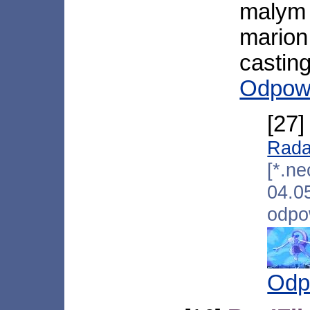
malym
mario
castin
Odpow
[27
Rada
[*.ne
04.
odpo
Odp