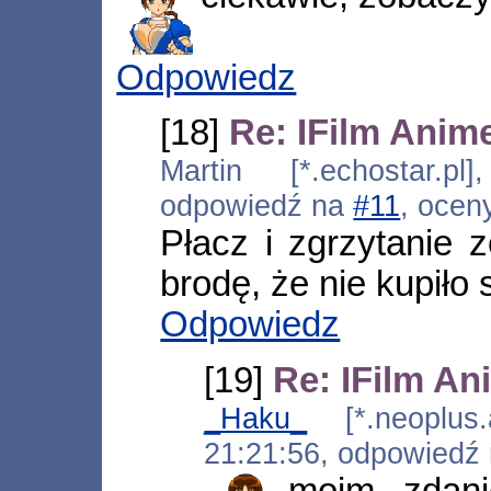
Odpowiedz
[18]
Re: IFilm Anim
Martin [*.echostar.pl
odpowiedź na
#11
, ocen
Płacz i zgrzytanie 
brodę, że nie kupił
Odpowiedz
[19]
Re: IFilm An
_Haku_
[*.neoplus.a
21:21:56, odpowiedź
moim zdan