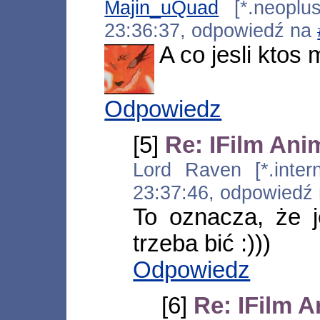
Majin_uQuad
[*.neoplus.
23:36:37, odpowiedź na
A co jesli ktos 
Odpowiedz
[5]
Re: IFilm Ani
Lord Raven [*.intern
23:37:46, odpowiedź
To oznacza, że j
trzeba bić :)))
Odpowiedz
[6]
Re: IFilm 