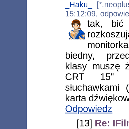
_Haku_
[*.neoplus
15:12:09, odpowi
tak, bić
rozkos
monitorka
biedny, przed
klasy muszę 
CRT 15" i 
słuchawkami (
karta dźwiękow
Odpowiedz
[13]
Re: IFi