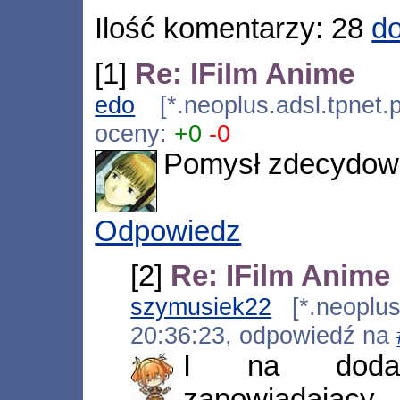
Ilość komentarzy: 28
do
[1]
Re: IFilm Anime
edo
[*.neoplus.adsl.tpnet.
oceny:
+0
-0
Pomysł zdecydowa
Odpowiedz
[2]
Re: IFilm Anime
szymusiek22
[*.neoplus.
20:36:23, odpowiedź na
I na dodat
zapowiadający.