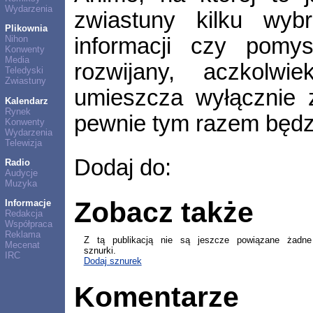
Wydarzenia
zwiastuny kilku wyb
Plikownia
informacji czy pomys
Nihon
Konwenty
Media
rozwijany, aczkolw
Teledyski
Zwiastuny
umieszcza wyłącznie z
Kalendarz
Rynek
pewnie tym razem będz
Konwenty
Wydarzenia
Telewizja
Dodaj do:
Radio
Audycje
Muzyka
Zobacz także
Informacje
Redakcja
Współpraca
Reklama
Z tą publikacją nie są jeszcze powiązane żadne
Mecenat
sznurki.
IRC
Dodaj sznurek
Komentarze