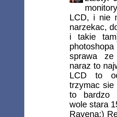
monito
LCD, i nie
narzekac, d
i takie tam
photoshop
sprawa ze 
naraz to naj
LCD to od
trzymac sie
to bardzo 
wole stara 1
Ravena:) Re