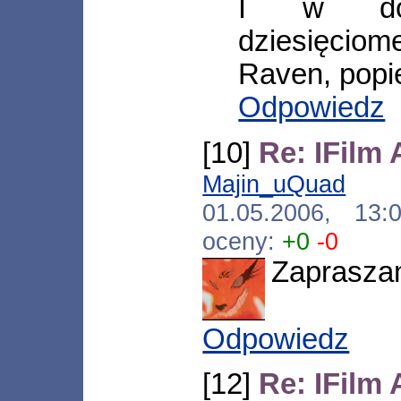
I w do
dziesięciom
Raven, pop
Odpowiedz
[10]
Re: IFilm
Majin_uQuad
[*.n
01.05.2006, 13
oceny:
+0
-0
Zaprasza
Odpowiedz
[12]
Re: IFilm