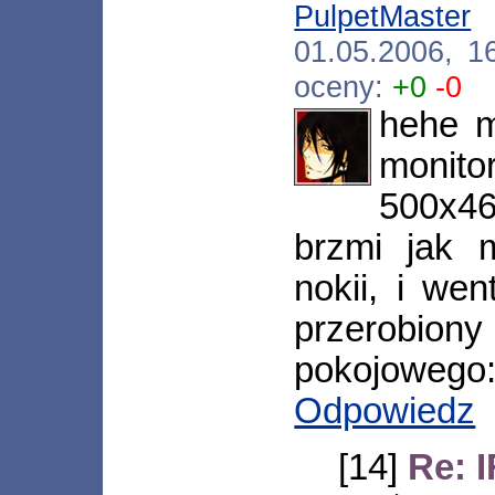
PulpetMaster
[
01.05.2006, 1
oceny:
+0
-0
hehe m
monit
500x46
brzmi jak 
nokii, i we
przerob
pokojowego
Odpowiedz
[14]
Re: 