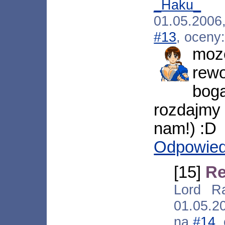
_Haku_
[*.
01.05.2006
#13
, oceny
moz
rew
bog
rozdajmy
nam!) :D
Odpowie
[15]
Re
Lord Rav
01.05.2
na
#14
,