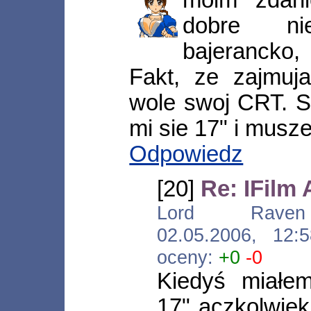
dobre ni
bajerancko,
Fakt, ze zajmuja
wole swoj CRT. S
mi sie 17" i musz
Odpowiedz
[20]
Re: IFilm
Lord Raven [*.
02.05.2006, 12
oceny:
+0
-0
Kiedyś miałe
17" aczkolwiek