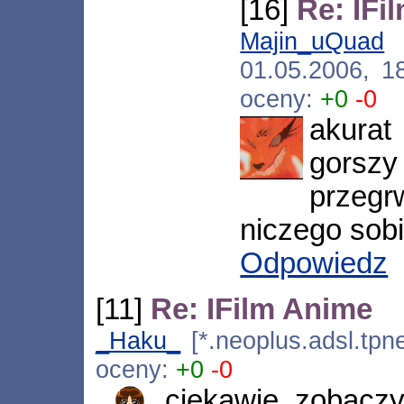
[16]
Re: IFi
Majin_uQuad
[
01.05.2006, 1
oceny:
+0
-0
akura
gorsz
przegr
niczego sobi
Odpowiedz
[11]
Re: IFilm Anime
_Haku_
[*.neoplus.adsl.tpne
oceny:
+0
-0
ciekawie, zobaczy