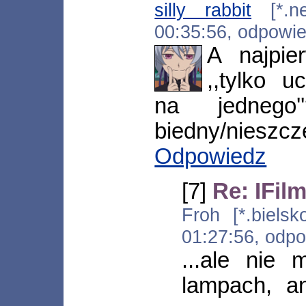
silly rabbit
[*.ne
00:35:56, odpowi
A najpie
,,tylko u
na jedneg
biedny/nieszczę
Odpowiedz
[7]
Re: IFil
Froh [*.bielsko
01:27:56, odp
...ale nie
lampach, an