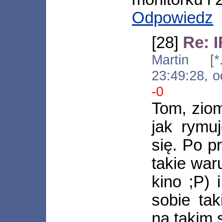
Odpowiedz
[28]
Re: 
Martin [*.
23:49:28, 
-0
Tom, ziom
jak rymu
się. Po p
takie waru
kino ;P)
sobie ta
na takim 