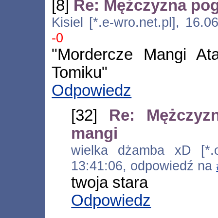
[8]
Re: Mężczyzna pog
Kisiel [*.e-wro.net.pl], 16
-0
"Mordercze Mangi Ata
Tomiku"
Odpowiedz
[32]
Re: Mężczyz
mangi
wielka dżamba xD [*.ol
13:41:06, odpowiedź na
twoja stara
Odpowiedz