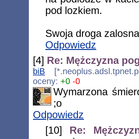
pod lozkiem.
Swoja droga zalosna
Odpowiedz
[4]
Re: Mężczyzna pog
biB
[*.neoplus.adsl.tpnet.
oceny:
+0
-0
Wymarzona śmier
;o
Odpowiedz
[10]
Re: Mężczyz