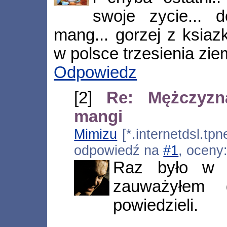
swoje zycie...
mang... gorzej z ksiazk
w polsce trzesienia zie
Odpowiedz
[2]
Re: Mężczyzn
mangi
Mimizu
[*.internetdsl.tpn
odpowiedź na
#1
, oceny
Raz było w m
zauważyłem
powiedzieli.