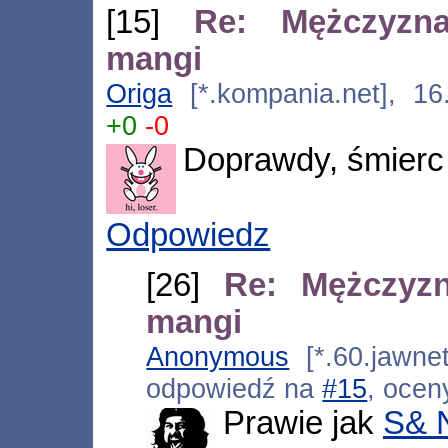
[15]
Re: Mężczyzn
mangi
Origa
[*.kompania.net], 16
+0
-0
Doprawdy, śmierc
Odpowiedz
[26]
Re: Mężczyz
mangi
Anonymous
[*.60.jawnet
odpowiedź na
#15
, ocen
Prawie jak
S& N