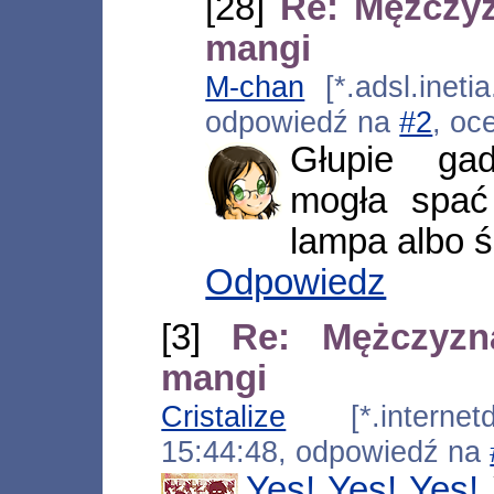
[28]
Re: Mężczy
mangi
M-chan
[*.adsl.ineti
odpowiedź na
#2
, oc
Głupie ga
mogła spać
lampa albo ś
Odpowiedz
[3]
Re: Mężczyzn
mangi
Cristalize
[*.internetds
15:44:48, odpowiedź na
Yes! Yes! Yes!