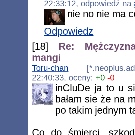
22:33:12, odpowiedź na
nie no nie ma c
Odpowiedz
[18]
Re: Mężczyzn
mangi
Toru-chan
[*.neoplus.ads
22:40:33, oceny:
+0
-0
inCluDe ja to u s
bałam sie że na m
po takim jednym tą
Co do śmierci, szkoda