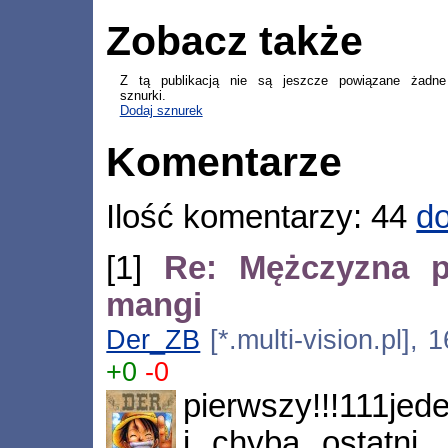
Zobacz także
Z tą publikacją nie są jeszcze powiązane żadne
sznurki.
Dodaj sznurek
Komentarze
Ilość komentarzy: 44
do
[1]
Re: Mężczyzna p
mangi
Der_ZB
[*.multi-vision.pl],
+0
-0
pierwszy!!!111jed
i chyba ostatni