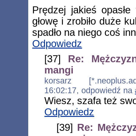
Prędzej jakieś opasłe
głowę i zrobiło duże ku
spadło na niego coś in
Odpowiedz
[37]
Re: Mężczyz
mangi
korsarz [*.neoplus.ad
16:02:17, odpowiedź na
Wiesz, szafa też swo
Odpowiedz
[39]
Re: Mężczy