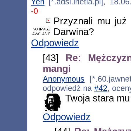
Yen
[*.adsl.inetia.pl], 18.
-0
Przyznali mu już
Darwina?
Odpowiedz
[43]
Re: Mężczyz
mangi
Anonymous
[*.60.jawnet
odpowiedź na
#42
, ocen
Twoja stara mu
Odpowiedz