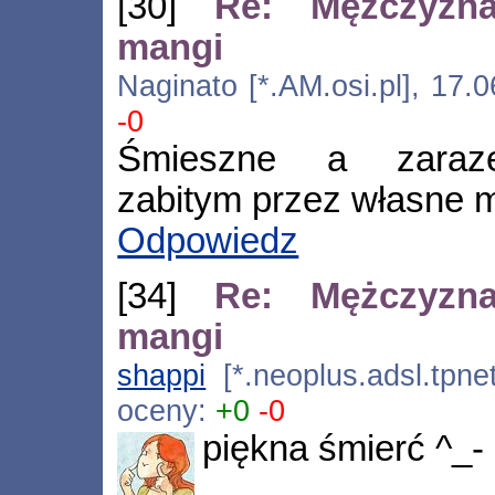
[30]
Re: Mężczyzn
mangi
Naginato [*.AM.osi.pl], 17.
-0
Śmieszne a zarazem
zabitym przez własne 
Odpowiedz
[34]
Re: Mężczyzn
mangi
shappi
[*.neoplus.adsl.tpne
oceny:
+0
-0
piękna śmierć ^_-