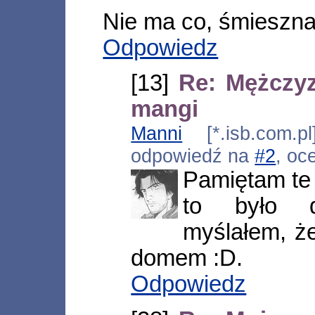
Nie ma co, śmieszna
Odpowiedz
[13]
Re: Mężczy
mangi
Manni
[*.isb.com.pl
odpowiedź na
#2
, oc
Pamiętam te 
to było d
myślałem, że
domem :D.
Odpowiedz