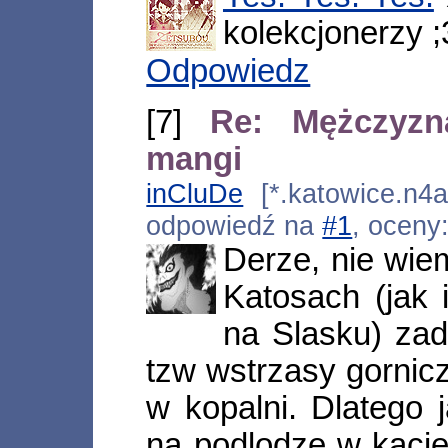
kolekcjonerzy ;
Odpowiedz
[7]
Re: Mężczyzn
mangi
inCluDe
[*.katowice.n4a
odpowiedź na
#1
, oceny
Derze, nie wie
Katosach (jak 
na Slasku) za
tzw wstrzasy gornicz
w kopalni. Dlatego
na podlodze w kacie