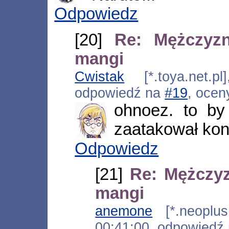
Odpowiedz
[20]
Re: Mężczyz
mangi
Cwistak
[*.toya.net.pl
odpowiedź na
#19
, ocen
ohnoez. to by
zaatakował kon
Odpowiedz
[21]
Re: Mężczy
mangi
anemone
[*.neoplus.
00:41:00, odpowiedź