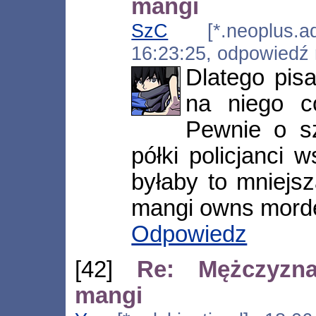
mangi
SzC
[*.neoplus.ads
16:23:25, odpowiedź
Dlatego pis
na niego c
Pewnie o sz
półki policjanci 
byłaby to mniejs
mangi owns morde
Odpowiedz
[42]
Re: Mężczyzn
mangi