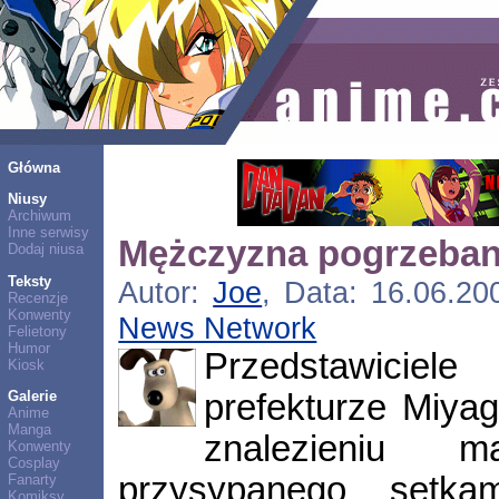
Główna
Niusy
Archiwum
Inne serwisy
Mężczyzna pogrzeban
Dodaj niusa
Teksty
Autor:
Joe
, Data: 16.06.20
Recenzje
Konwenty
News Network
Felietony
Humor
Przedstawici
Kiosk
prefekturze Miyag
Galerie
Anime
Manga
znalezieniu m
Konwenty
Cosplay
przysypanego setk
Fanarty
Komiksy