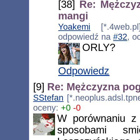
[38]
Re: Mężczy
mangi
Yoakemi
[*.4web.pl
odpowiedź na
#32
, o
ORLY?
Odpowiedz
[9]
Re: Mężczyzna pog
SStefan
[*.neoplus.adsl.tpne
oceny:
+0
-0
W porównaniu z 
sposobami smi