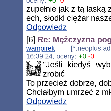
oceny:
+0
-0
zupełnie jak z tą laską
ech, słodki ciężar nasz
Odpowiedz
[6]
Re: Mężczyzna pog
wampirek
[*.neoplus.adsl
16:39:24, oceny:
+0
-0
"Jeśli kiedyś wy
zrobić
To przecież dobrze, do
Chciałbym umrzeć z mił
Odpowiedz