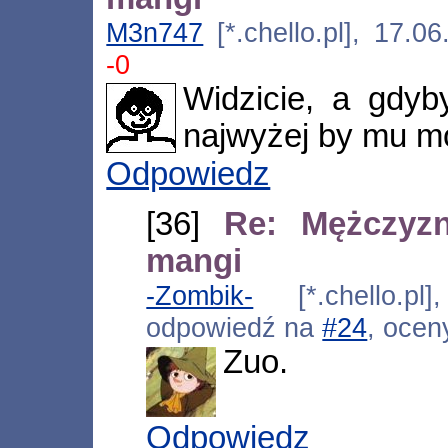
M3n747
[*.chello.pl], 17.0
-0
Widzicie, a gdyb
najwyżej by mu mo
Odpowiedz
[36]
Re: Mężczyz
mangi
-Zombik-
[*.chello.pl]
odpowiedź na
#24
, ocen
Zuo.
Odpowiedz