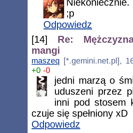
Niekoniecznie. 
;p
Odpowiedz
[14]
Re: Mężczyzn
mangi
maszeq
[*.gemini.net.pl], 
+0
-0
jedni marzą o śmi
uduszeni przez pi
inni pod stosem 
czuje się spełniony xD
Odpowiedz