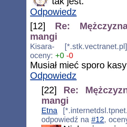
tak jest.
Odpowiedz
[12]
Re: Mężczyzn
mangi
Kisara- [*.stk.vectranet.
oceny:
+0
-0
Musiał mieć sporo kasy 
Odpowiedz
[22]
Re: Mężczyz
mangi
Etna
[*.internetdsl.tpne
odpowiedź na
#12
, ocen