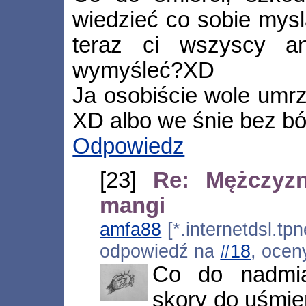
wiedzieć co sobie mysla
teraz ci wszyscy a
wymyśleć?XD
Ja osobiście wole umrz
XD albo we śnie bez bó
Odpowiedz
[23]
Re: Mężczyz
mangi
amfa88
[*.internetdsl.tpn
odpowiedź na
#18
, ocen
Co do nadmia
skory do uśmi