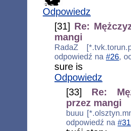
Odpowiedz
[31]
Re: Mężczy
mangi
RadaZ [*.tvk.torun.
odpowiedź na
#26
, o
sure is
Odpowiedz
[33]
Re: Mę
przez mangi
buuu [*.olsztyn.m
odpowiedź na
#31