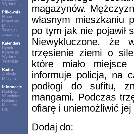
Wydarzenia
magazynów. Mężczyzna
Plikownia
własnym mieszkaniu p
Nihon
Konwenty
Media
po tym jak nie pojawił 
Teledyski
Zwiastuny
Niewykluczone, że 
Kalendarz
Rynek
trzęsienie ziemi o sil
Konwenty
Wydarzenia
które miało miejsce
Telewizja
Radio
informuje policja, na c
Audycje
Muzyka
podłogi do sufitu, z
Informacje
Redakcja
mangami. Podczas trzę
Współpraca
Reklama
Mecenat
ofiarę i uniemożliwić je
IRC
Dodaj do: