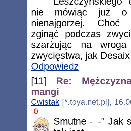
Leszczyńskiego 
nie mówiąc już o 
nienajgorzej. Choć 
zginąć podczas zwycię
szarżując na wroga
zwycięstwa, jak Desai
Odpowiedz
[11]
Re: Mężczyzn
mangi
Cwistak
[*.toya.net.pl], 16
-0
Smutne -_-" Jak s