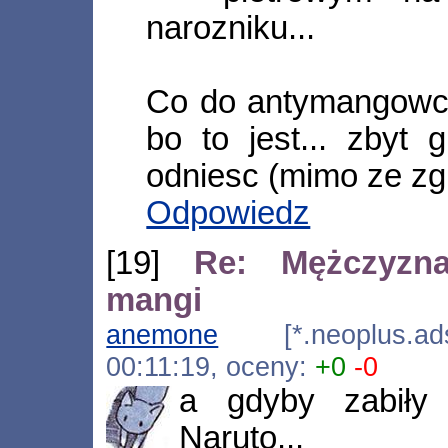
narozniku...
Co do antymangowco
bo to jest... zbyt 
odniesc (mimo ze zgin
Odpowiedz
[19]
Re: Mężczyzn
mangi
anemone
[*.neoplus.adsl
00:11:19, oceny:
+0
-0
a gdyby zabiły 
Naruto...