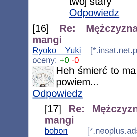
twój stary
Odpowiedz
[16]
Re: Mężczyzn
mangi
Ryoko Yuki
[*.insat.net.
oceny:
+0
-0
Heh śmierć to ma 
powiem...
Odpowiedz
[17]
Re: Mężczyz
mangi
bobon
[*.neoplus.adsl