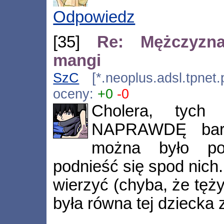
Odpowiedz
[35]
Re: Mężczyzn
mangi
SzC
[*.neoplus.adsl.tpnet.
oceny:
+0
-0
Cholera, tych
NAPRAWDĘ bard
można było po
podnieść się spod nich.
wierzyć (chyba, że tęż
była równa tej dziecka