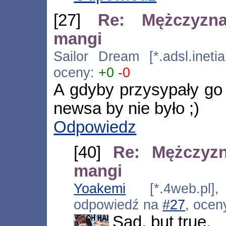
[27]
Re: Mężczyzn
mangi
Sailor Dream [*.adsl.inetia
oceny:
+0
-0
A gdyby przysypały go 
newsa by nie było ;)
Odpowiedz
[40]
Re: Mężczyz
mangi
Yoakemi
[*.4web.pl],
odpowiedź na
#27
, ocen
Sad, but true.