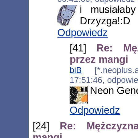
i musiałab
Drzyzga!:D
Odpowiedz
[41]
Re: Mę
przez mangi
biB
[*.neoplus.ad
17:51:46, odpowi
Neon Gene
Odpowiedz
[24]
Re: Mężczyzn
mangi