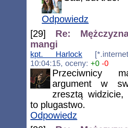
Odpowiedz
[29]
Re: Mężczyzn
mangi
kpt. Harlock
[*.internet
10:04:15, oceny:
+0
-0
Przeciwnicy m
argument w swo
zresztą widzicie,
to plugastwo.
Odpowiedz