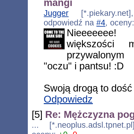
mangi
Jugger
[*.piekary.net
odpowiedź na
#4
, oceny
Nieeeeeee!
większości
przywalonym 
"oczu" i pantsu! :D
Swoją drogą to dość 
Odpowiedz
[5]
Re: Mężczyzna pog
... [*.neoplus.adsl.tpnet.