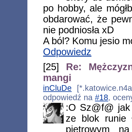
po hobby, ale mógł
obdarować, że pewni
nie podniosła xD
A ból? Komu jesio mo
Odpowiedz
[25]
Re: Mężczyz
mangi
inCluDe
[*.katowice.n4a
odpowiedź na
#18
, ocen
:O Sz@f@ jak 
ze blok runie
pietrowym n