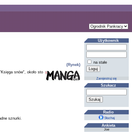
Użytkownik
na stałe
{Rynek}
"Księga snów", około sto
Zarejestruj się
Szukacz
Radio
adne sznurki.
Słuchaj
Ankieta
Joe