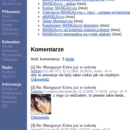
MANGAzyn - epilog
(nius)
Wydarzenia
Koniec MANGAzynu
(nius)
Plikownia
Zniknięcie MANGAzynu z sieci - sprawa wyjaśnion
Nihon
eMANGAzyn
(nius)
Konwenty
Sklep Mangazynu
(nius)
Media
Kwietniowy MANGAzyn dostępny
(nius)
Teledyski
MANGAzyn od kwietnia miesięcznikiem
(nius)
Zwiastuny
MANGAzyn wprowadza na rynek plakaty
(nius)
Kalendarz
Rynek
Komentarze
Konwenty
Wydarzenia
Ilość komentarzy: 3
dodaj
Telewizja
[1]
Re: Mangazyn Extra już w sobotę
Radio
YASHA
[212.160.76.*], 11.12.2003, 15:36:52, oceny:
+0
-0
Audycje
oby te animacje nie byly takie ciekie jak na zwyklym.
Muzyka
Odpowiedz
Informacje
[2]
Re: Mangazyn Extra już w sobotę
Redakcja
Gotenks
[*.neoplus.adsl.tpnet.pl], 11.12.2003, 17:42:01, oceny:
+0
-0
Współpraca
z tego co widzialem, to pewnie takie beda...
Reklama
Mecenat
IRC
Odpowiedz
[3]
Re: Mangazyn Extra już w sobotę
bloomi18 [*.os.kn.pl], 07.05.2004, 13:57:47, oceny:
+0
-0