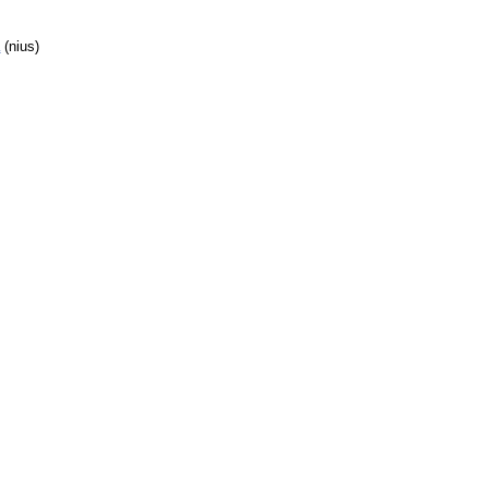
a
(nius)