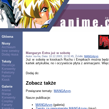
Główna
Niusy
Archiwum
Inne serwisy
Mangazyn Extra już w sobotę
Dodaj niusa
Autor: ka-ha, Data: 10.12.2003, 10:32:45, Źródło:
MANGAzyn
Już w sobotę w kioskach Ruchu i Empikach można będz
Teksty
kartek artykułów, no i oczywiście płyta z animacjami. Wię
Recenzje
Konwenty
Felietony
Dodaj do:
Humor
Kiosk
Zobacz także
Galerie
Anime
Powiązane tematy:
MANGAzyn
.
Manga
Konwenty
Nasze publikacje:
Cosplay
MANGAzyn
(galeria)
Fanarty
Zwroty za prenumeratę MANGAzynu
(nius)
Komiksy