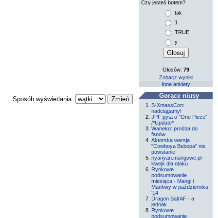
Czy jesteś botem?
tak
1
TRUE
y
Głosów:
79
Zobacz wyniki
Inne ankiety
Gorące niusy
Sposób wyświetlania:
B-XmassCon:
nadciągamy!
JPF pyta o "One Piece"
/*Update*
Waneko: prośba do
fanów
Aktorska wersja
"Cowboya Bebopa" nie
powstanie
nyanyan.mangowe.pl -
kwejk dla otaku
Rynkowe
podsumowanie
miesiąca - Mangi i
Manhwy w październiku
'14
Dragon Ball AF - a
jednak
Rynkowe
podsumowanie