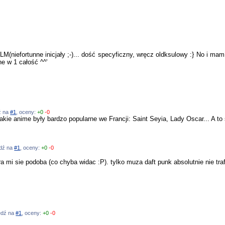
LM(niefortunne inicjały ;-)... dość specyficzny, wręcz oldksulowy :} No i ma
ne w 1 całość ^^'
dź na
#1
, oceny:
+0
-0
kie anime były bardzo popularne we Francji: Saint Seyia, Lady Oscar... A to s
edź na
#1
, oceny:
+0
-0
ra mi sie podoba (co chyba widac :P). tylko muza daft punk absolutnie nie t
iedź na
#1
, oceny:
+0
-0