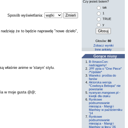
Czy jesteś botem?
tak
1
Sposób wyświetlania:
TRUE
y
m nadzieję że to będzie naprawdę "nowe dzieło",
Głosów:
80
Zobacz wyniki
Inne ankiety
Gorące niusy
B-XmassCon:
nadciągamy!
ą właśnie anime w 'staryn' stylu.
JPF pyta o "One Piece"
/*Update*
Waneko: prośba do
fanów
Aktorska wersja
"Cowboya Bebopa" nie
powstanie
rafia w moje gusta @@;
nyanyan.mangowe.pl -
kwejk dla otaku
Rynkowe
podsumowanie
miesiąca - Mangi i
Manhwy w październiku
'14
Rynkowe
podsumowanie
miesiąca - Mangi i
Manhwy w lipcu '26