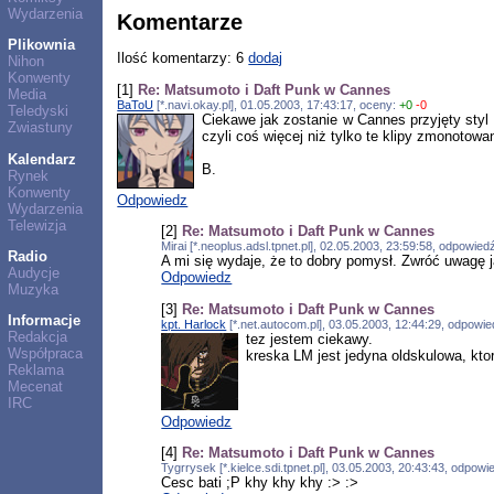
Wydarzenia
Komentarze
Plikownia
Ilość komentarzy: 6
dodaj
Nihon
Konwenty
[1]
Re: Matsumoto i Daft Punk w Cannes
Media
BaToU
[*.navi.okay.pl], 01.05.2003, 17:43:17, oceny:
+0
-0
Teledyski
Ciekawe jak zostanie w Cannes przyjęty styl 
Zwiastuny
czyli coś więcej niż tylko te klipy zmonotowa
Kalendarz
B.
Rynek
Konwenty
Odpowiedz
Wydarzenia
Telewizja
[2]
Re: Matsumoto i Daft Punk w Cannes
Mirai [*.neoplus.adsl.tpnet.pl], 02.05.2003, 23:59:58, odpowie
Radio
A mi się wydaje, że to dobry pomysł. Zwróć uwagę ja
Audycje
Odpowiedz
Muzyka
[3]
Re: Matsumoto i Daft Punk w Cannes
Informacje
kpt. Harlock
[*.net.autocom.pl], 03.05.2003, 12:44:29, odpowi
Redakcja
tez jestem ciekawy.
Współpraca
kreska LM jest jedyna oldskulowa, kto
Reklama
Mecenat
IRC
Odpowiedz
[4]
Re: Matsumoto i Daft Punk w Cannes
Tygrrysek [*.kielce.sdi.tpnet.pl], 03.05.2003, 20:43:43, odpow
Cesc bati ;P khy khy khy :> :>