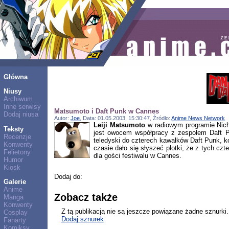
Główna
Niusy
Archiwum
Inne serwisy
Matsumoto i Daft Punk w Cannes
Dodaj niusa
Autor:
Joe
, Data: 01.05.2003, 15:30:47, Źródło:
Anime News Network
Leiji Matsumoto
w radiowym programie Nichi
Teksty
jest owocem współpracy z zespołem Daft P
Recenzje
teledyski do czterech kawałków Daft Punk, ko
Konwenty
czasie dało się słyszeć plotki, że z tych c
Felietony
dla gości festiwalu w Cannes.
Humor
Kiosk
Dodaj do:
Galerie
Anime
Zobacz także
Manga
Konwenty
Z tą publikacją nie są jeszcze powiązane żadne sznurki.
Cosplay
Dodaj sznurek
Fanarty
Komiksy