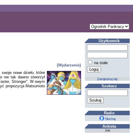
Użytkownik
na stałe
{Wydarzenie}
 swoje nowe dzieło, które
o nie tak dawno stworzył
Zarejestruj się
 Faster, Stronger". W owym
 być propozycja Matsumoto
Szukacz
Radio
Słuchaj
Ankieta
Joe