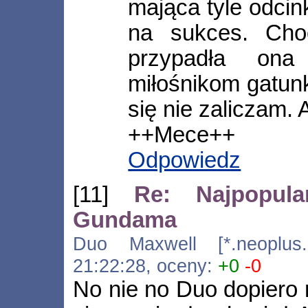
mająca tyle odci
na sukces. Cho
przypadła on
miłośnikom gatun
się nie zaliczam.
++Mece++
Odpowiedz
[11]
Re: Najpopula
Gundama
Duo Maxwell [*.neoplus.ad
21:22:28, oceny:
+0
-0
No nie no Duo dopiero n