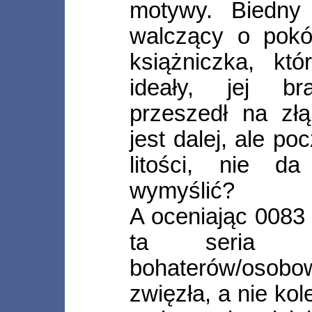
motywy. Biedny
walczący o pokó
książniczka, kt
ideały, jej bra
przeszedł na złą
jest dalej, ale po
litości, nie d
wymyślić?
A oceniając 0083
ta seria ma
bohaterów/osobo
zwięzła, a nie ko