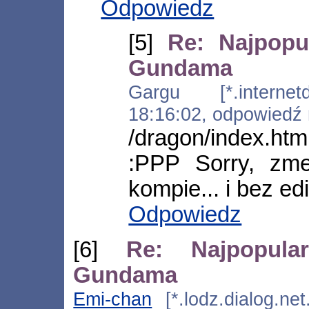
Odpowiedz
[5]
Re: Najpopul
Gundama
Gargu [*.internetd
18:16:02, odpowiedź
/dragon/index.ht
:PPP Sorry, zm
kompie... i bez edi
Odpowiedz
[6]
Re: Najpopular
Gundama
Emi-chan
[*.lodz.dialog.net