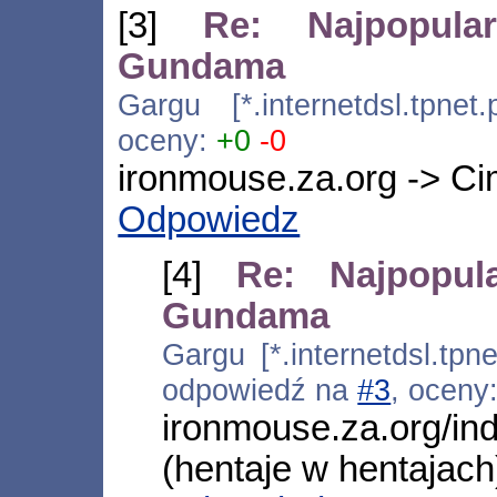
[3]
Re: Najpopular
Gundama
Gargu [*.internetdsl.tpnet
oceny:
+0
-0
ironmouse.za.org -> Ci
Odpowiedz
[4]
Re: Najpopula
Gundama
Gargu [*.internetdsl.tpn
odpowiedź na
#3
, oceny
ironmouse.za.org/i
(hentaje w hentajach)