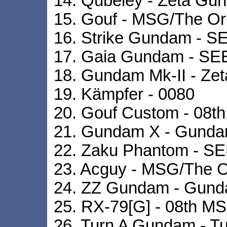
14. Qubeley - Zeta Gu
15. Gouf - MSG/The Or
16. Strike Gundam - 
17. Gaia Gundam - S
18. Gundam Mk-II - Z
19. Kämpfer - 0080
20. Gouf Custom - 08t
21. Gundam X - Gund
22. Zaku Phantom - 
23. Acguy - MSG/The O
24. ZZ Gundam - Gun
25. RX-79[G] - 08th M
26. Turn A Gundam - Tu