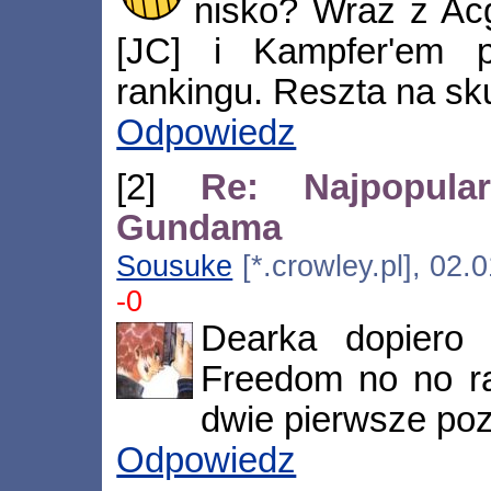
nisko? Wraz z Ac
[JC] i Kampfer'em 
rankingu. Reszta na sk
Odpowiedz
[2]
Re: Najpopular
Gundama
Sousuke
[*.crowley.pl], 02.
-0
Dearka dopiero
Freedom no no r
dwie pierwsze poz
Odpowiedz