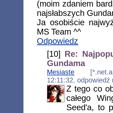
(moim zdaniem bardz
najsłabszych Gund
Ja osobiście najwy
MS Team ^^
Odpowiedz
[10]
Re: Najpopu
Gundama
Mesiaste
[*.net.au
12:11:32, odpowiedź
Z tego co ob
całego Win
Seed'a, to 