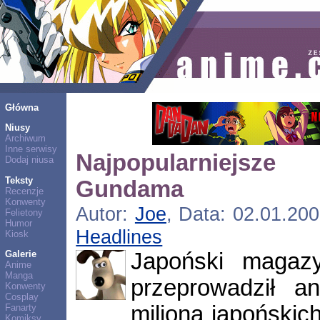
Główna
Niusy
Archiwum
Inne serwisy
Najpopularniejsz
Dodaj niusa
Teksty
Gundama
Recenzje
Konwenty
Autor:
Joe
, Data: 02.01.200
Felietony
Humor
Headlines
Kiosk
Japoński maga
Galerie
Anime
Manga
przeprowadził a
Konwenty
Cosplay
miliona japoński
Fanarty
Komiksy