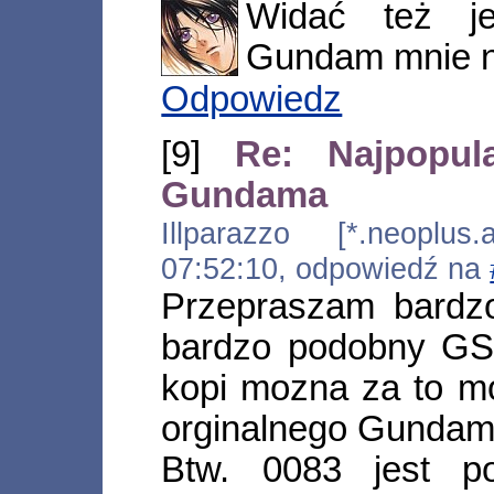
Widać też j
Gundam mnie ni
Odpowiedz
[9]
Re: Najpopula
Gundama
Illparazzo [*.neoplus.a
07:52:10, odpowiedź na
Przepraszam bardzo
bardzo podobny G
kopi mozna za to m
orginalnego Gundam
Btw. 0083 jest p