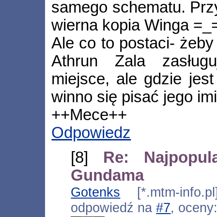
samego schematu. Przy
wierna kopia Winga =_=;
Ale co to postaci- żeby
Athrun Zala zasług
miejsce, ale gdzie jes
winno się pisać jego imi
++Mece++
Odpowiedz
[8]
Re: Najpopula
Gundama
Gotenks
[*.mtm-info.pl
odpowiedź na
#7
, oceny