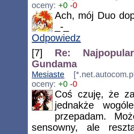
oceny:
+0
-0
Ach, mój Duo dop
_-_
Odpowiedz
[7]
Re: Najpopular
Gundama
Mesiaste
[*.net.autocom.p
oceny:
+0
-0
Coś czuję, że za
jednakże wogó
przepadam. Moż
sensowny, ale reszt