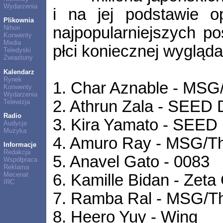
Wydarzenia
i na jej podstawie op
Plikownia
najpopularniejszych pos
Nihon
Konwenty
Media
płci koniecznej wygląd
Teledyski
Zwiastuny
Kalendarz
Rynek
1. Char Aznable - MSG
Konwenty
Wydarzenia
2. Athrun Zala - SEE
Telewizja
Radio
3. Kira Yamato - SEE
Audycje
Muzyka
4. Amuro Ray - MSG/Th
Informacje
Redakcja
5. Anavel Gato - 0083
Współpraca
Reklama
Mecenat
6. Kamille Bidan - Zet
IRC
7. Ramba Ral - MSG/Th
8. Heero Yuy - Wing