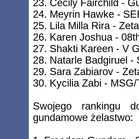
23. Cecily Fairchild -
24. Meyrin Hawke - 
25. Lila Milla Rira - Z
26. Karen Joshua - 08
27. Shakti Kareen - V
28. Natarle Badgiruel 
29. Sara Zabiarov - Z
30. Kycilia Zabi - MSG/
Swojego rankingu do
gundamowe żelastwo: