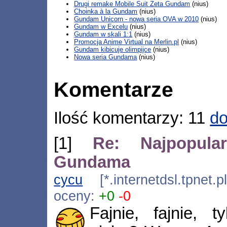
Drugi remake Mobile Suit Zeta Gundam
(nius)
Choinka à la Gundam
(nius)
Gundam Unicorn - nowa seria OVA w 2010
(nius)
Gundam w Excelu
(nius)
Gundam w skali 1:1
(nius)
Promocja Anime Virtual na Merlin.pl
(nius)
Gundam kibicuje olimpijce
(nius)
Nowa seria Gundama
(nius)
Komentarze
Ilość komentarzy: 11
do
[1]
Re: Najpopular
Gundama
cycu
[*.internetdsl.tpnet.
oceny:
+0
-0
Fajnie, fajnie, 