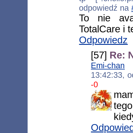
odpowiedź na
To nie av
TotalCare i t
Odpowiedz
[57]
Re: 
Emi-chan
[*
13:42:33, 
-0
mam
tego
kied
Odpowie