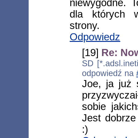
niewygodne. T
dla których 
strony.
Odpowiedz
[19]
Re: No
SD [*.adsl.inet
odpowiedź na
Joe, ja już
przyzwyczai
sobie jakic
Jest dobrze
:)