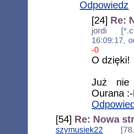
Odpowiedz
[24]
Re: 
jordi [*.c
16:09:17, 
-0
O dzięki!
Już nie
Ourana :
Odpowie
[54]
Re: Nowa st
szymusiek22
[78.15