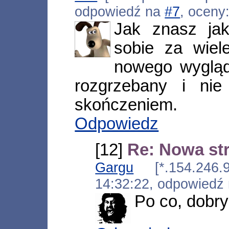
odpowiedź na
#7
, oceny
Jak znasz jak
sobie za wiel
nowego wyglą
rozgrzebany i ni
skończeniem.
Odpowiedz
[12]
Re: Nowa st
Gargu
[*.154.246.94
14:32:22, odpowiedź
Po co, dobry 