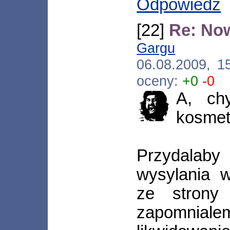
Odpowiedz
[22]
Re: No
Gargu
[*.15
06.08.2009, 1
oceny:
+0
-0
A, ch
kosmet
Przydalaby
wysylania 
ze strony
zapomniale