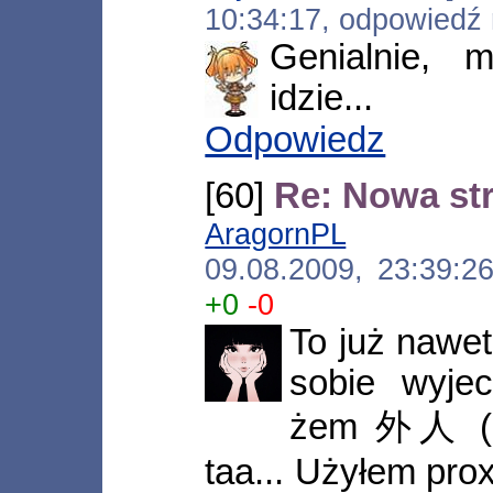
10:34:17, odpowiedź
Genialnie, 
idzie...
Odpowiedz
[60]
Re: Nowa st
AragornPL
[*.w80-
09.08.2009, 23:39:
+0
-0
To już nawet
sobie wyjec
żem 外人 (ga
taa... Użyłem prox