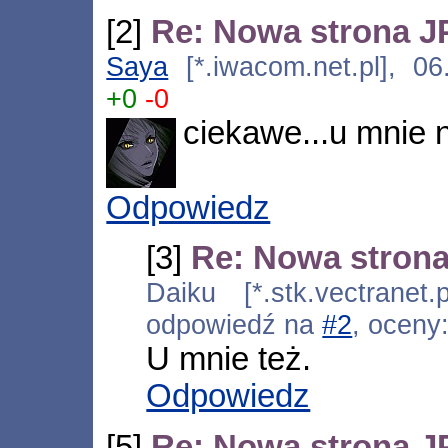
[2]
Re: Nowa strona J
Saya
[*.iwacom.net.pl], 06
+0
-0
ciekawe...u mnie n
Odpowiedz
[3]
Re: Nowa strona
Daiku [*.stk.vectranet.
odpowiedź na
#2
, oceny
U mnie też.
Odpowiedz
[5]
Re: Nowa strona J