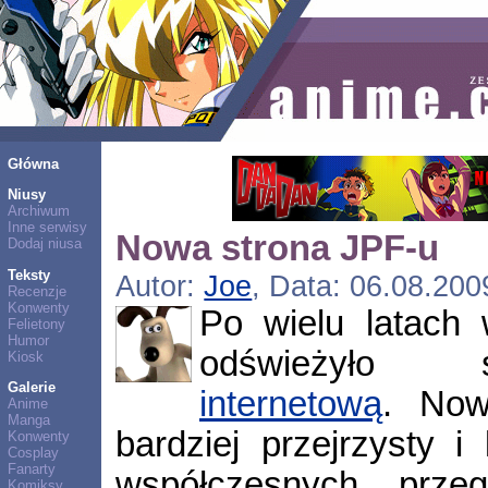
Główna
Niusy
Archiwum
Inne serwisy
Nowa strona JPF-u
Dodaj niusa
Teksty
Autor:
Joe
, Data: 06.08.200
Recenzje
Konwenty
Po wielu latach
Felietony
Humor
odświeżył
Kiosk
Galerie
internetową
. Now
Anime
Manga
bardziej przejrzysty i
Konwenty
Cosplay
Fanarty
współczesnych przeg
Komiksy