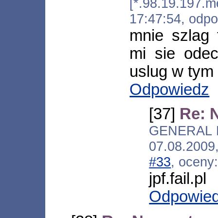
[*.98.19.197.m
17:47:54, odp
mnie szlag t
mi sie odec
uslug w ty
Odpowiedz
[37]
Re: 
GENERAL FA
07.08.2009
#33
, oceny
jpf.fail.pl
Odpowie