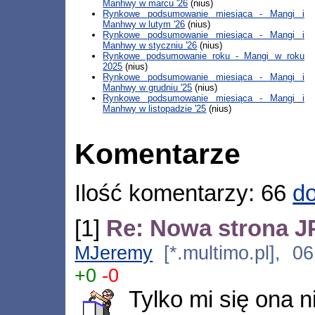
Manhwy w marcu '26
(nius)
Rynkowe podsumowanie miesiąca - Mangi i
Manhwy w lutym '26
(nius)
Rynkowe podsumowanie miesiąca - Mangi i
Manhwy w styczniu '26
(nius)
Rynkowe podsumowanie roku - Mangi w roku
2025
(nius)
Rynkowe podsumowanie miesiąca - Mangi i
Manhwy w grudniu '25
(nius)
Rynkowe podsumowanie miesiąca - Mangi i
Manhwy w listopadzie '25
(nius)
Komentarze
Ilość komentarzy: 66
do
[1]
Re: Nowa strona J
MJeremy
[*.multimo.pl], 0
+0
-0
Tylko mi się ona n