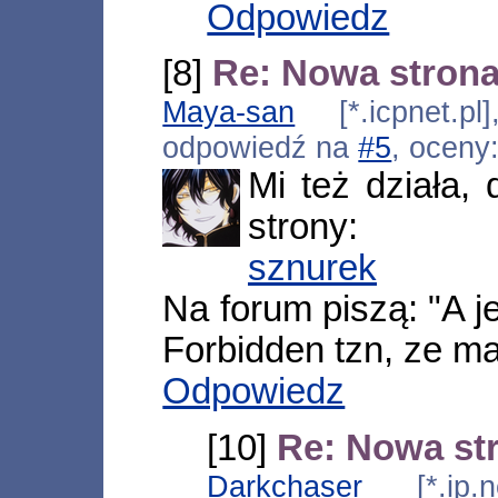
Odpowiedz
[8]
Re: Nowa strona
Maya-san
[*.icpnet.pl
odpowiedź na
#5
, oceny
Mi też działa,
strony:
sznurek
Na forum piszą: "A je
Forbidden tzn, ze ma
Odpowiedz
[10]
Re: Nowa st
Darkchaser
[*.ip.ne