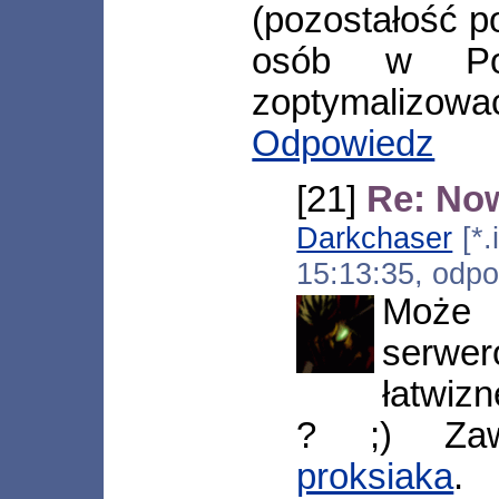
(pozostałość p
osób w Po
zoptymalizować j
Odpowiedz
[21]
Re: No
Darkchaser
[*.
15:13:35, odp
Może
serwe
łatwizn
? ;) Zaw
proksiaka
.