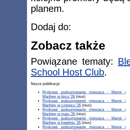
planem.
Dodaj do:
Zobacz także
Powiązane tematy:
Bl
School Host Club
.
Nasze publikacje:
Rynkowe podsumowanie miesiąca - Mangi i
Manhwy w lipcu '26
(nius)
Rynkowe podsumowanie miesiąca - Mangi i
Manhwy w czerwcu '26
(nius)
Rynkowe podsumowanie miesiąca - Mangi i
Manhwy w maju '26
(nius)
Rynkowe podsumowanie miesiąca - Mangi i
Manhwy w kwietniu '26
(nius)
Rynkowe podsumowanie miesiąca - Mangi i