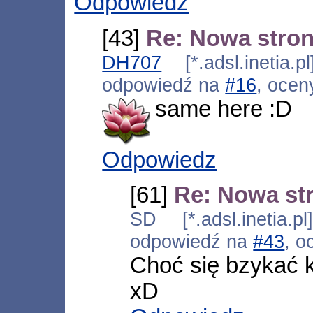
Odpowiedz
[43]
Re: Nowa stro
DH707
[*.adsl.inetia.
odpowiedź na
#16
, ocen
same here :D
Odpowiedz
[61]
Re: Nowa st
SD [*.adsl.inetia.p
odpowiedź na
#43
, o
Choć się bzykać 
xD