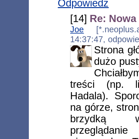
Odpowiedz
[14]
Re: Nowa 
Joe
[*.neoplus.ad
14:37:47, odpowi
Strona gł
dużo pust
Chciałby
treści (np. 
Hadala). Spor
na górze, stron
brzydką wy
przeglądanie