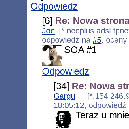
Odpowiedz
[6]
Re: Nowa strona
Joe
[*.neoplus.adsl.tpne
odpowiedź na
#5
, oceny
SOA #1
Odpowiedz
[34]
Re: Nowa st
Gargu
[*.154.246.94
18:05:12, odpowiedź
Teraz u mnie