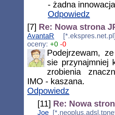
- żadna innowacja 
Odpowiedz
[7]
Re: Nowa strona J
AvantaR
[*.ekspres.net.p
oceny:
+0
-0
Podejrzewam, ze
sie przynajmniej 
zrobienia znacz
IMO - kaszana.
Odpowiedz
[11]
Re: Nowa stron
Joe
[*.neoplus.adsl.tpne