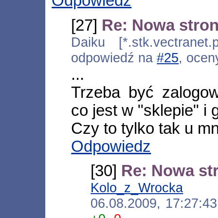
Odpowiedz
[27]
Re: Nowa stro
Daiku [*.stk.vectranet.
odpowiedź na
#25
, ocen
...
Trzeba być zalogo
co jest w "sklepie" i
Czy to tylko tak u mn
Odpowiedz
[30]
Re: Nowa st
Kolo_z_Wrocka
[*.i
06.08.2009, 17:27:4