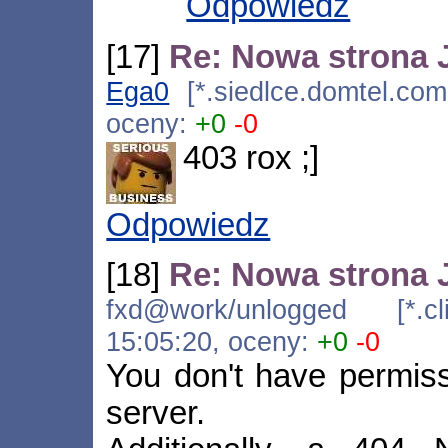
Odpowiedz
[17]
Re: Nowa strona 
Ega0
[*.siedlce.domtel.com
oceny:
+0
-0
403 rox ;]
Odpowiedz
[18]
Re: Nowa strona 
fxd@work/unlogged [*.cli.
15:05:20, oceny:
+0
-0
You don't have permiss
server.