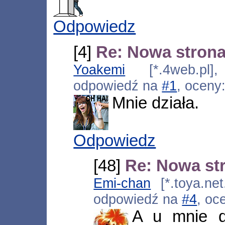
Odpowiedz
[4]
Re: Nowa strona
Yoakemi
[*.4web.pl],
odpowiedź na
#1
, oceny
Mnie działa.
Odpowiedz
[48]
Re: Nowa st
Emi-chan
[*.toya.net
odpowiedź na
#4
, oc
A u mnie dz