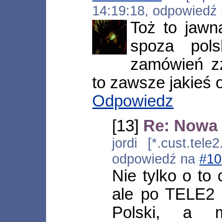
14:19:18, odpowiedź
Toż to jawn
spoza pols
zamówień zz
to zawsze jakieś o
Odpowiedz
[13]
Re: Nowa 
jordi [*.cust.tele
odpowiedź na
#10
Nie tylko o to
ale po TELE2 
Polski, a 