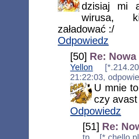
dzisiaj mi 
wirusa, 
załadować :/
Odpowiedz
[50]
Re: Nowa 
Yellon
[*.214.200
21:22:03, odpowi
U mnie to
czy avast 
Odpowiedz
[51]
Re: No
tp [*.chello.