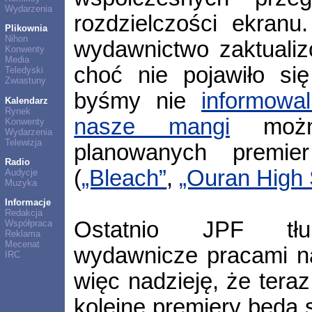
Wydarzenia
rozdzielczości ekran
Plikownia
Nihon
wydawnictwo zaktuali
Konwenty
Media
choć nie pojawiło si
Teledyski
Zwiastuny
byśmy nie
informowal
Kalendarz
Rynek
nasze mangi
można
Konwenty
Wydarzenia
Telewizja
planowanych premie
Radio
(
„Bleach”
,
„Ouran High 
Audycje
Muzyka
Informacje
Redakcja
Ostatnio JPF tłum
Współpraca
Reklama
Mecenat
wydawnicze pracami n
IRC
więc nadzieję, że teraz
kolejne premiery będą 