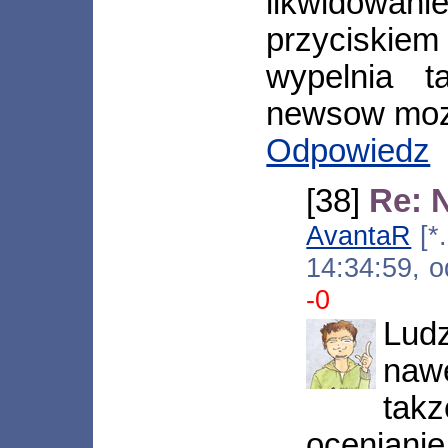
likwidow
przyciski
wypelnia t
newsow mozn
Odpowiedz
[38]
Re: 
AvantaR
[*.
14:34:59, 
-0
Lud
nawe
tak
oceniani