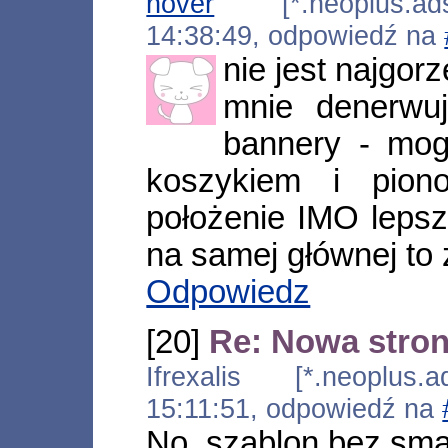
nover
[*.neoplus.adsl
14:38:49, odpowiedź na
nie jest najgorz
mnie denerwuj
bannery - mog
koszykiem i pion
położenie IMO lepsze
na samej głównej to
Odpowiedz
[20]
Re: Nowa stro
Ifrexalis [*.neoplus.a
15:11:51, odpowiedź na
No, szablon bez sm