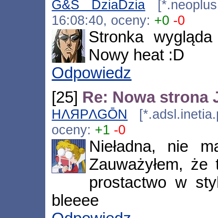
G&S DziaDzia
[*.neoplus.
16:08:40, oceny:
+0
-0
Stronka wygląda
Nowy heat :D
Odpowiedz
[25]
Re: Nowa strona 
HΛЯPΛGŌN
[*.adsl.inetia
oceny:
+1
-0
Nieładna, nie ma
Zauważyłem, że 
prostactwo w sty
bleeee