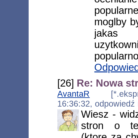
popularn
moglby by
jakas
uzytkown
popularno
Odpowie
[26]
Re: Nowa st
AvantaR
[*.ekspre
16:36:32, odpowiedź
Wiesz - widz
stron o t
(ktore za ch