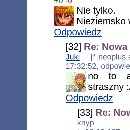
+0
-0
Nie tylko.
Nieziemsko w
Odpowiedz
[32]
Re: Nowa 
Juki
[*.neoplus.a
17:32:52, odpowi
no to a
straszny :
Odpowiedz
[33]
Re: No
knyp 