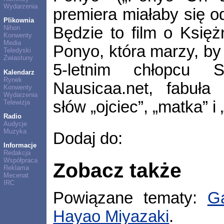
Wydarzenia
premiera miałaby się o
Plikownia
Będzie to film o Księż
Nihon
Konwenty
Media
Ponyo, która marzy, by 
Teledyski
Zwiastuny
5-letnim chłopcu 
Kalendarz
Rynek
Nausicaa.net, fabuła
Konwenty
Wydarzenia
słów „ojciec”, „matka” i „
Telewizja
Radio
Audycje
Muzyka
Dodaj do:
Informacje
Redakcja
Współpraca
Zobacz także
Reklama
Mecenat
IRC
Powiązane tematy:
G
Hayao Miyazaki
.