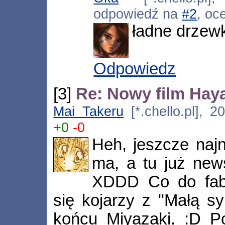
odpowiedź na
#2
, oc
ładne drzew
Odpowiedz
[3]
Re: Nowy film Hay
Mai Takeru
[*.chello.pl], 2
+0
-0
Heh, jeszcze naj
ma, a tu już new
XDDD Co do fabu
się kojarzy z "Małą sy
końcu Miyazaki. :D P