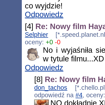
co wyjdzie!
Odpowiedz
[4]
Re: Nowy film Hay
Selphier
[*.speed.planet.n
oceny:
+0
-0
No i wyjaśniła si
w tytule filmu...XD
Odpowiedz
[8]
Re: Nowy film H
don_tachos
[*.chello.p
odpowiedź na
#4
, oceny
NO dokładnie 