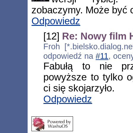
zobaczymy. Może być ca
Odpowiedz
[12]
Re: Nowy film 
Froh [*.bielsko.dialog.n
odpowiedź na
#11
, ocen
Fabułą to nie pr
powyższe to tylko o
ci się skojarzyło.
Odpowiedz