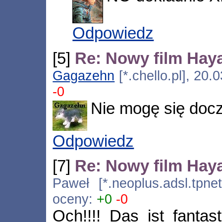
Odpowiedz
[5]
Re: Nowy film Hay
Gagazehn
[*.chello.pl], 20
-0
Nie mogę się docz
Odpowiedz
[7]
Re: Nowy film Hay
Paweł [*.neoplus.adsl.tpnet
oceny:
+0
-0
Och!!!! Das ist fantas