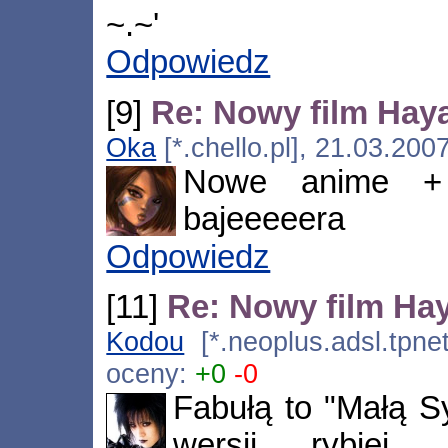
~.~'
Odpowiedz
[9]
Re: Nowy film Hay
Oka
[*.chello.pl], 21.03.200
Nowe anime +
bajeeeeera
Odpowiedz
[11]
Re: Nowy film Ha
Kodou
[*.neoplus.adsl.tpnet
oceny:
+0
-0
Fabułą to "Małą S
wersji rybiej