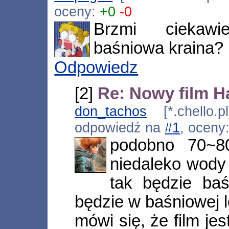
oceny:
+0
-0
Brzmi ciekawi
baśniowa kraina? 
Odpowiedz
[2]
Re: Nowy film H
don_tachos
[*.chello.p
odpowiedź na
#1
, oceny
podobno 70~8
niedaleko wody ;
tak będzie baś
będzie w baśniowej lo
mówi się, że film je