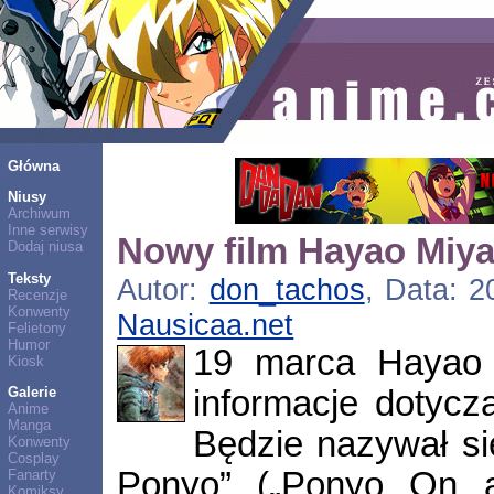
Główna
Niusy
Archiwum
Inne serwisy
Nowy film Hayao Miy
Dodaj niusa
Teksty
Autor:
don_tachos
, Data: 2
Recenzje
Konwenty
Nausicaa.net
Felietony
Humor
19 marca Hayao 
Kiosk
informacje dotycz
Galerie
Anime
Manga
Będzie nazywał s
Konwenty
Cosplay
Ponyo” („Ponyo On a 
Fanarty
Komiksy