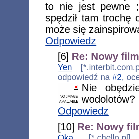
to nie jest pewne 
spędził tam trochę 
może się zainspirowa
Odpowiedz
[6]
Re: Nowy fil
Yen
[*.interbit.com.
odpowiedź na
#2
, oc
Nie obędzi
wodolotów? 
Odpowiedz
[10]
Re: Nowy fi
Oka
[*.chello.pl]