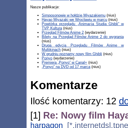
Nasze publikacje:
Simposonowie w hołdzie Miyazakiemu
(nius)
Hayao Miyazaki we Wrocławiu w marcu
(nius)
Powtórka przeglądu „Animacja Studia Ghibli” w
TVP Kultura
(nius)
Przegląd Filmów Anime 2
(wydarzenie)
Bilety na Przegląd Filmów Anime 2 do wygrania
(nius)
Druga edycja Przeglądu Filmów Anime w
Multikinach
(nius)
W grudniu poznamy nowy film Ghibli
(nius)
Ponyo
(wydarzenie)
Premiera „Ponyo” w Canal+
(nius)
„Ponyo” na DVD od 17 marca
(nius)
Komentarze
Ilość komentarzy: 12
do
[1]
Re: Nowy film Hay
harpagon
[*.internetdsl.tpn