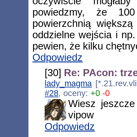
oczywiście mogłab
powiedzmy, że 100
powierzchnią większą
oddzielne wejścia i np
pewien, że kilku chętny
Odpowiedz
[30]
Re: PAcon: trze
lady_magma
[*.21.rev.v
#28
, oceny:
+0
-0
Wiesz jeszcze
vipow
Odpowiedz