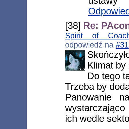
ustawy
Odpowie
[38]
Re: PAcon:
Spirit of Coac
odpowiedź na
#31
Skończył
Klimat by s
Do tego ta
Trzeba by doda
Panowanie na
wystarczająco
ich wedle sekt