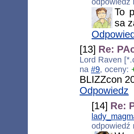
odpowiedź
To 
sa z
Odpowie
[13]
Re: PAc
Lord Raven [*.
na
#9
, oceny:
BLIZZcon 20
Odpowiedz
[14]
Re: P
lady_magm
odpowiedź