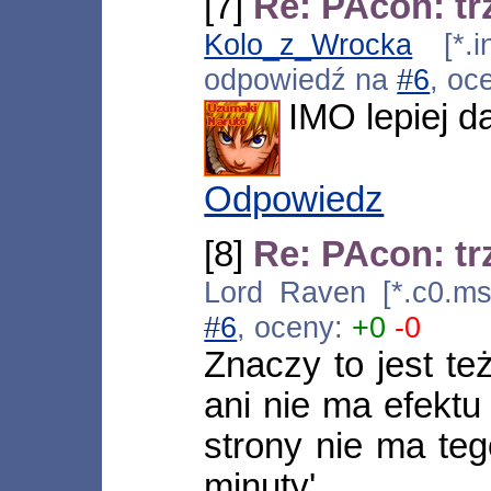
[7]
Re: PAcon: tr
Kolo_z_Wrocka
[*.in
odpowiedź na
#6
, oc
IMO lepiej da
Odpowiedz
[8]
Re: PAcon: tr
Lord Raven [*.c0.ms
#6
, oceny:
+0
-0
Znaczy to jest te
ani nie ma efektu 
strony nie ma teg
minuty'