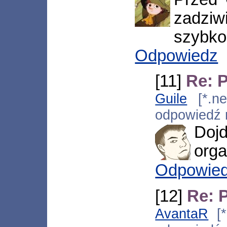
zadziw
szybko
Odpowiedz
[11]
Re: P
Guile
[*.neo
odpowiedź
Doj
org
Odpowie
[12]
Re: P
AvantaR
[*