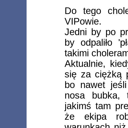
Do tego chole
VIPowie.
Jedni by po pr
by odpaliło '
takimi choleram
Aktualnie, ki
się za ciężką p
bo nawet jeśl
nosa bubka, 
jakimś tam pre
że ekipa ro
warunkach niż 