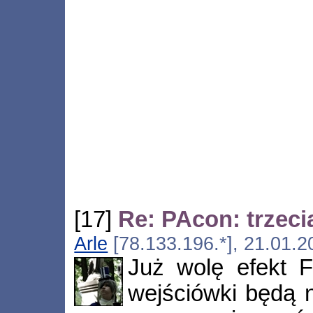
[17]
Re: PAcon: trzeci
Arle
[78.133.196.*], 21.01.2
Już wolę efekt F
wejściówki będą 