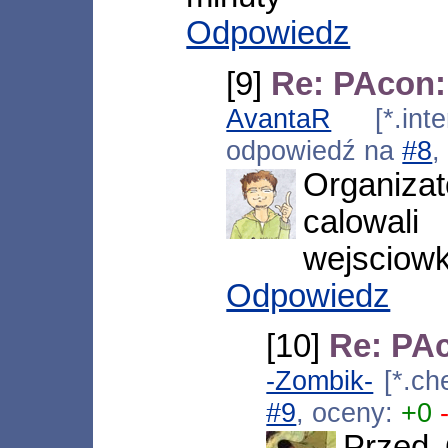
Odpowiedz
[9]
Re: PAcon: 
AvantaR
[*.inter
odpowiedź na
#8
,
Organiza
calowali
wejsciowki
Odpowiedz
[10]
Re: PAc
-Zombik-
[*.ch
#9
, oceny:
+0
Przed 