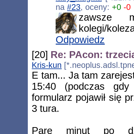
na
#23
, oceny:
+0
-0
zawsze m
kolegi/kolez
Odpowiedz
[20]
Re: PAcon: trzeci
Kris-kun
[*.neoplus.adsl.tpn
E tam... Ja tam zareje
15:40 (podczas gdy 
formularz pojawił się p
3 tura.
Parę minut po dzi