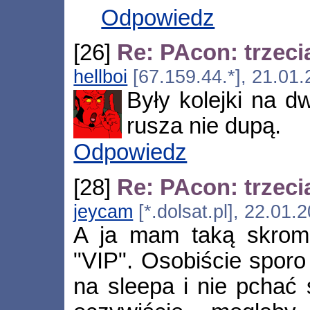
Odpowiedz
[26]
Re: PAcon: trzeci
hellboi
[67.159.44.*], 21.01
Były kolejki na d
rusza nie dupą.
Odpowiedz
[28]
Re: PAcon: trzeci
jeycam
[*.dolsat.pl], 22.01
A ja mam taką skromn
"VIP". Osobiście sporo
na sleepa i nie pchać