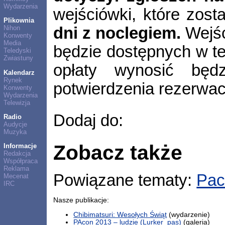
Wydarzenia
wejściówki, które zosta
Plikownia
dni z noclegiem.
Wejśc
Nihon
Konwenty
Media
będzie dostępnych w te
Teledyski
Zwiastuny
opłaty wynosić będ
Kalendarz
Rynek
potwierdzenia rezerwacj
Konwenty
Wydarzenia
Telewizja
Dodaj do:
Radio
Audycje
Muzyka
Zobacz także
Informacje
Redakcja
Współpraca
Reklama
Powiązane tematy:
Pac
Mecenat
IRC
Nasze publikacje:
Chibimatsuri: Wesołych Świąt
(wydarzenie)
PAcon 2013 – ludzie (Lurker_pas)
(galeria)