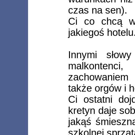
czas na sen).
Ci co chcą w
jakiegoś hotelu
Innymi słowy
malkontenci
zachowaniem 
także orgów i 
Ci ostatni do
kretyn daje so
jakąś śmieszną
szkolnej sprząt