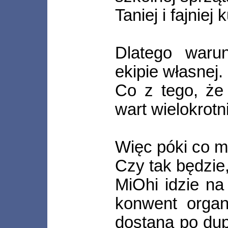
Taniej i fajniej
Dlatego waru
ekipie własnej.
Co z tego, że 
wart wielokrotn
Więc póki co mó
Czy tak będzie
MiOhi idzie n
konwent organ
dostaną po du