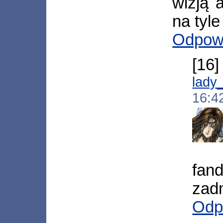
wizją 
na tyle
Odpow
[16
lady
16:4
fan
zad
Odp