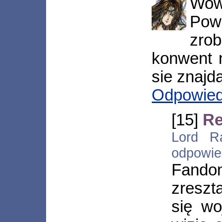
Wo
Pow
zro
konwent n
sie znajd
Odpowie
[15]
Re
Lord Ra
odpowi
Fando
zreszt
się wo