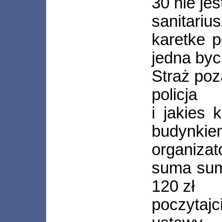
30 nie je
sanitarius
karetke 
jedna by
Straż poz
policja
i jakies 
budyn
organizat
suma sum
120 zł
poczytajc