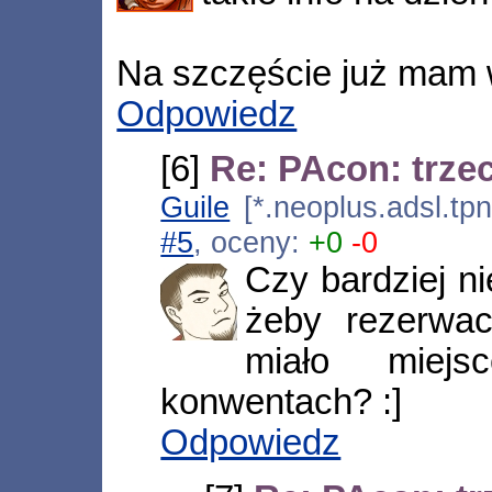
Na szczęście już mam 
Odpowiedz
[6]
Re: PAcon: trzec
Guile
[*.neoplus.adsl.tp
#5
, oceny:
+0
-0
Czy bardziej ni
żeby rezerwac
miało miejs
konwentach? :]
Odpowiedz