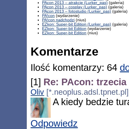
PAcon 2013 – atrakcje (Lurker_pas)
(galeria)
PAcon 2013 – cosplay (Lurker_pas)
(galeria)
PAcon 2013 – fotostudio (Lurker_pas)
(galeria)
PA!con
(wydarzenie)
PA!con nadchodzi
(nius)
EZkon: Super-bit Edition (Lurker_pas)
(galeria)
EZkon: Super-bit Edition
(wydarzenie)
EZkon: Super-bit Edition
(nius)
Komentarze
Ilość komentarzy: 64
do
[1]
Re: PAcon: trzecia 
Oliv
[*.neoplus.adsl.tpnet.pl
A kiedy bedzie tu
Odpowiedz