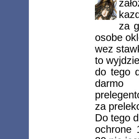
zał
kaz
za g
osobe ok
wez stawk
to wyjdzie
do tego 
darmo
prelegent
za prelek
Do tego d
ochrone 