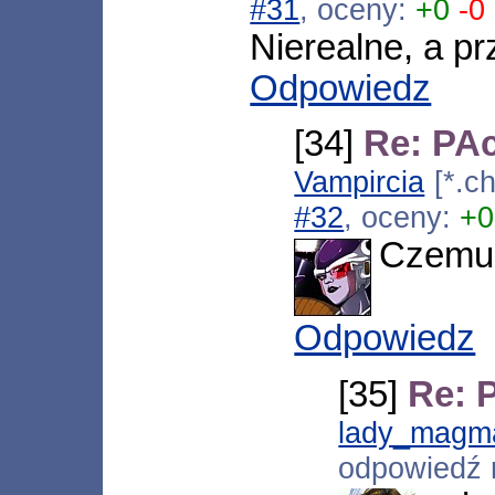
#31
, oceny:
+0
-0
Nierealne, a pr
Odpowiedz
[34]
Re: PAc
Vampircia
[*.ch
#32
, oceny:
+0
Czemu
Odpowiedz
[35]
Re: P
lady_magm
odpowiedź