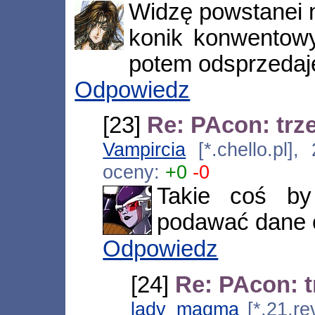
Widzę powstanei n
konik konwentowy
potem odsprzedaje
Odpowiedz
[23]
Re: PAcon: trze
Vampircia
[*.chello.pl]
oceny:
+0
-0
Takie coś by
podawać dane 
Odpowiedz
[24]
Re: PAcon: t
lady_magma
[*.21.re