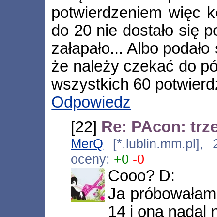
potwierdzeniem więc ko
do 20 nie dostało się p
załapało... Albo podało 
że należy czekać do pó
wszystkich 60 potwierd
Odpowiedz
[22]
Re: PAcon: trze
MerQ
[*.lublin.mm.pl]
oceny:
+0
-0
Cooo? D:
Ja próbowałam 
14 i ona nadal 