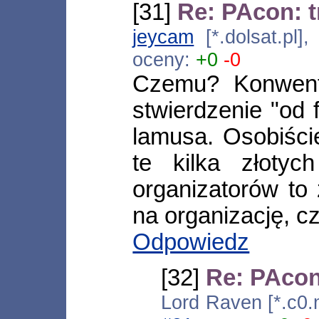
[31]
Re: PAcon: t
jeycam
[*.dolsat.pl]
oceny:
+0
-0
Czemu? Konwenty
stwierdzenie "od 
lamusa. Osobiści
te kilka złoty
organizatorów to
na organizację, cz
Odpowiedz
[32]
Re: PAcon:
Lord Raven [*.c0.