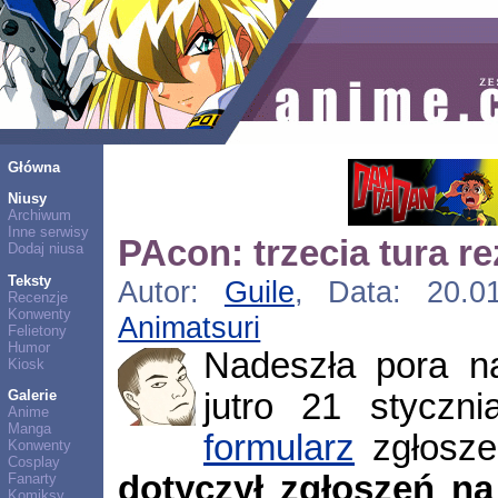
Główna
Niusy
Archiwum
Inne serwisy
PAcon: trzecia tura re
Dodaj niusa
Teksty
Autor:
Guile
, Data: 20.0
Recenzje
Konwenty
Animatsuri
Felietony
Humor
Nadeszła pora na
Kiosk
jutro 21 styczn
Galerie
Anime
Manga
formularz
zgłosze
Konwenty
Cosplay
dotyczył zgłoszeń n
Fanarty
Komiksy