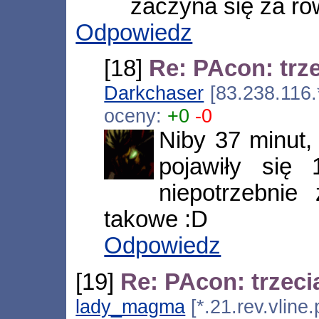
zaczyna się za ró
Odpowiedz
[18]
Re: PAcon: trze
Darkchaser
[83.238.116.
oceny:
+0
-0
Niby 37 minut, 
pojawiły się
niepotrzebnie
takowe :D
Odpowiedz
[19]
Re: PAcon: trzeci
lady_magma
[*.21.rev.vline