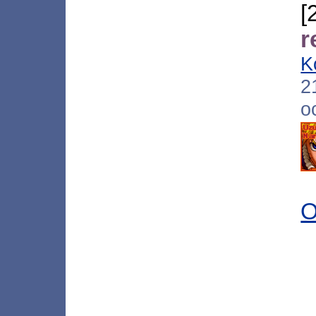
r
K
2
o
O