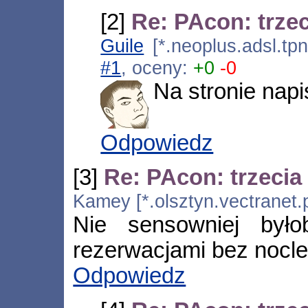
[2]
Re: PAcon: trzec
Guile
[*.neoplus.adsl.tp
#1
, oceny:
+0
-0
Na stronie napi
Odpowiedz
[3]
Re: PAcon: trzecia 
Kamey [*.olsztyn.vectranet.
Nie sensowniej było
rezerwacjami bez nocl
Odpowiedz