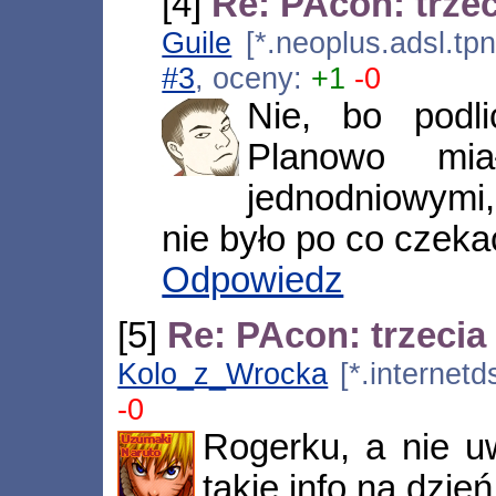
[4]
Re: PAcon: trzec
Guile
[*.neoplus.adsl.tp
#3
, oceny:
+1
-0
Nie, bo podl
Planowo mi
jednodniowymi, 
nie było po co czeka
Odpowiedz
[5]
Re: PAcon: trzecia 
Kolo_z_Wrocka
[*.internetd
-0
Rogerku, a nie uw
takie info na dzień