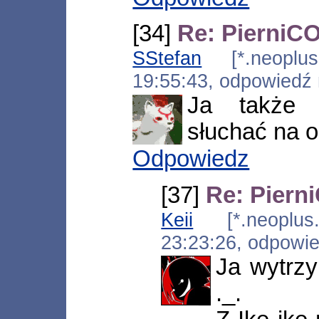
[34]
Re: PierniCO
SStefan
[*.neoplus.a
19:55:43, odpowiedź
Ja także 
słuchać na o
Odpowiedz
[37]
Re: Piern
Keii
[*.neoplus.a
23:23:26, odpowi
Ja wytrzy
._.