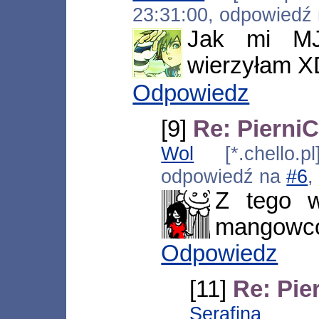
23:31:00, odpowiedź
Jak mi MJ
wierzyłam X
Odpowiedz
[9]
Re: Pierni
Wol
[*.chello.p
odpowiedź na
#6
,
Z tego w
mangowc
Odpowiedz
[11]
Re: Pie
Serafina
[*.n