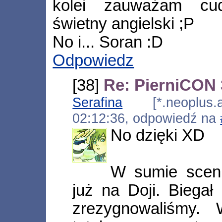
kolei zauważam cud
świetny angielski ;P
No i... Soran :D
Odpowiedz
[38]
Re: PierniCON 
Serafina
[*.neoplus.ad
02:12:36, odpowiedź na
No dzięki XD
W sumie scenk
już na Doji. Biegał
zrezygnowaliśmy. 