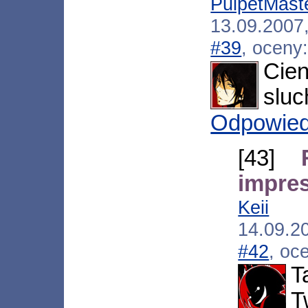
PulpetMast
13.09.200
#39
, oceny
Cie
slu
Odpowie
[43]
impres
Keii
[*.
14.09.2
#42
, oc
T
T