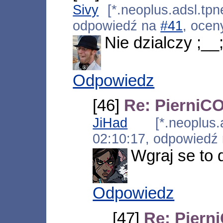
Sivy
[*.neoplus.adsl.tpn
odpowiedź na
#41
, ocen
Nie dzialczy ;__
Odpowiedz
[46]
Re: PierniCO
JiHad
[*.neoplus.ad
02:10:17, odpowiedź
Wgraj se to 
Odpowiedz
[47]
Re: Piern