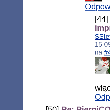
Odpow
[44
imp
SSte
15.0
na
#
włą
Odp
[50]
Re: PierniCO