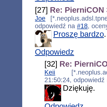
[27]
Re: PierniCON 
Joe
[*.neoplus.adsl.tpne
odpowiedź na
#18
, ocen
Proszę bardzo
.
Odpowiedz
[32]
Re: PierniCO
Keii
[*.neoplus.ads
21:50:24, odpowiedź
Dziękuję.
Odpowiedz