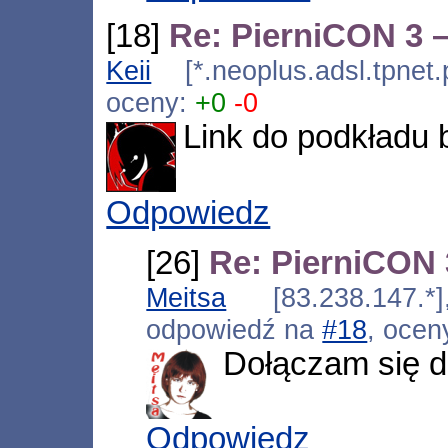
[18]
Re: PierniCON 3 –
Keii
[*.neoplus.adsl.tpnet
oceny:
+0
-0
Link do podkładu 
Odpowiedz
[26]
Re: PierniCON 
Meitsa
[83.238.147.*]
odpowiedź na
#18
, ocen
Dołączam się d
Odpowiedz