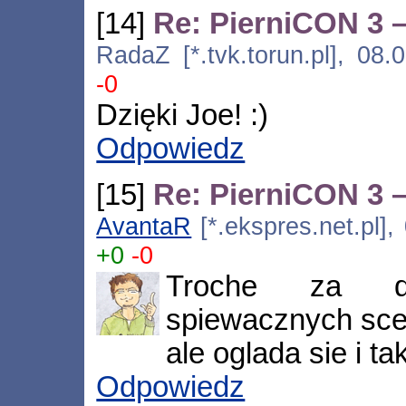
[14]
Re: PierniCON 3 –
RadaZ [*.tvk.torun.pl], 08
-0
Dzięki Joe! :)
Odpowiedz
[15]
Re: PierniCON 3 –
AvantaR
[*.ekspres.net.pl],
+0
-0
Troche za d
spiewacznych scen
ale oglada sie i tak
Odpowiedz