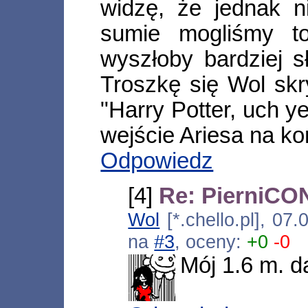
widzę, że jednak n
sumie mogliśmy t
wyszłoby bardziej s
Troszkę się Wol skry
"Harry Potter, uch y
wejście Ariesa na ko
Odpowiedz
[4]
Re: PierniCON
Wol
[*.chello.pl], 07
na
#3
, oceny:
+0
-0
Mój 1.6 m. da