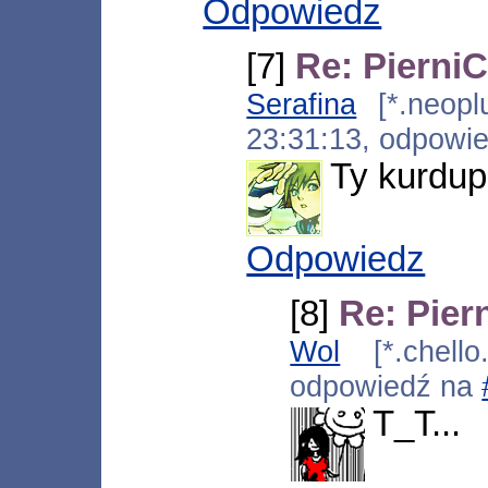
Odpowiedz
[7]
Re: Pierni
Serafina
[*.neoplu
23:31:13, odpowi
Ty kurdup
Odpowiedz
[8]
Re: Pier
Wol
[*.chello
odpowiedź na
T_T...