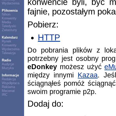
konwencie byli, być m
Wydarzenia
fajnie, pozostałym pokaż
Plikownia
Nihon
Konwenty
Pobierz:
Media
Teledyski
Zwiastuny
HTTP
Kalendarz
Rynek
Konwenty
Do pobrania plików z lok
Wydarzenia
Telewizja
potrzebny jest osobny pro
Radio
Audycje
eDonkey
możesz użyć
eMu
Muzyka
między innymi
Kazaa
. Jeś
Informacje
Redakcja
ściągnąłeś pomóż ściągnąć
Współpraca
Reklama
swoim programie p2p.
Mecenat
IRC
Dodaj do: