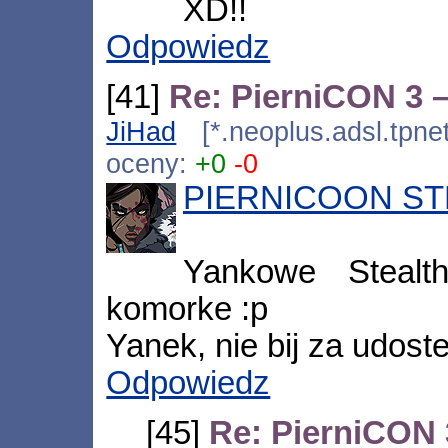
XD!!
Odpowiedz
[41]
Re: PierniCON 3 –
JiHad
[*.neoplus.adsl.tpne
oceny:
+0
-0
PIERNICOON ST
Yankowe Stealt
komorke :p
Yanek, nie bij za udost
Odpowiedz
[45]
Re: PierniCON 