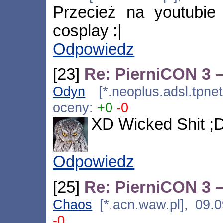
Przecież na youtubie 
cosplay :|
Odpowiedz
[23]
Re: PierniCON 3 –
Odyn
[*.neoplus.adsl.tpne
oceny:
+0
-0
XD Wicked Shit ;
Odpowiedz
[25]
Re: PierniCON 3 –
Chaos
[*.acn.waw.pl], 09.
-0