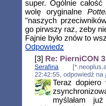
super. Ogólnie całość 
wolę oryginalne
Pott
"naszych przeciwników"
go pirwszy raz, zeby ni
Fajnie było znów to ws
Odpowiedz
[3]
Re: PierniCON 3
Serafina
[*.neoplus.ad
22:42:55, odpowiedź na
Teraz dopiero 
zsynchronizow
myślałam już