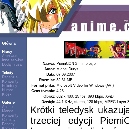
Główna
Niusy
Archiwum
Inne serwisy
Nazwa:
PierniCON 3 – impresje
Dodaj niusa
Autor:
Michał Durys
Teksty
Data:
07.09.2007
Recenzje
Rozmiar:
32,31 MB
Konwenty
Format pliku:
Microsoft Video for Windows (AVI)
Felietony
Humor
Czas trwania:
4:23
Kiosk
Obraz:
632 x 480, 15 fps, 893 kbps, XviD
Dźwięk:
44,1 KHz, stereo, 128 kbps, MPEG Layer-
Galerie
Anime
Krótki teledysk ukazu
Manga
Konwenty
trzeciej edycji Pier
Cosplay
Fanarty
Komiksy