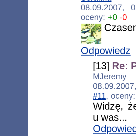
08.09.2007, 
oceny:
+0
-0
Czasem
Odpowiedz
[13]
Re: 
MJeremy [
08.09.200
#11
, oceny
Widzę, ż
u was...
Odpowie