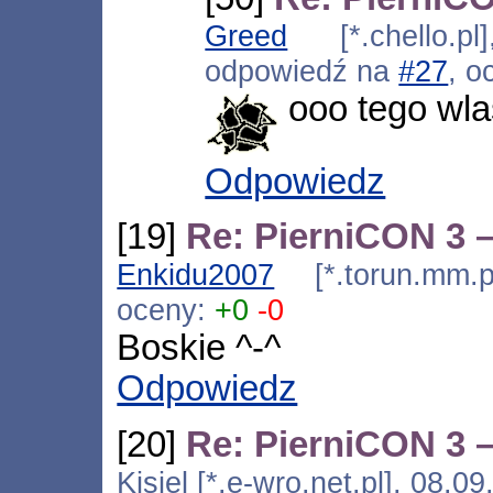
Greed
[*.chello.pl
odpowiedź na
#27
, o
ooo tego wla
Odpowiedz
[19]
Re: PierniCON 3 –
Enkidu2007
[*.torun.mm.p
oceny:
+0
-0
Boskie ^-^
Odpowiedz
[20]
Re: PierniCON 3 –
Kisiel [*.e-wro.net.pl], 08.