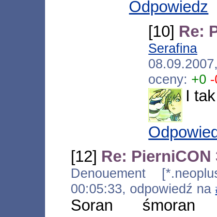
Odpowiedz
[10]
Re: 
Serafina
[*
08.09.2007
oceny:
+0
-
I ta
Odpowie
[12]
Re: PierniCON 
Denouement [*.neoplus.
00:05:33, odpowiedź na
Soran śmoran d