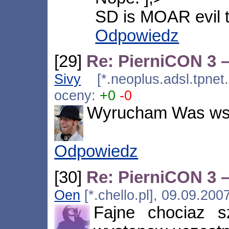
SD is MOAR evil t
Odpowiedz
[29]
Re: PierniCON 3 –
Sivy
[*.neoplus.adsl.tpnet
oceny:
+0
-0
Wyrucham Was wsz
Odpowiedz
[30]
Re: PierniCON 3 –
Oen
[*.chello.pl], 09.09.20
Fajne chociaz s