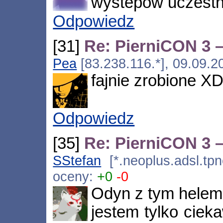
wystepow uczestni
Odpowiedz
[31]
Re: PierniCON 3 –
Pea
[83.238.116.*], 09.09.2
fajnie zrobione X
Odpowiedz
[35]
Re: PierniCON 3 –
SStefan
[*.neoplus.adsl.tpn
oceny:
+0
-0
Odyn z tym helem 
jestem tylko cieka