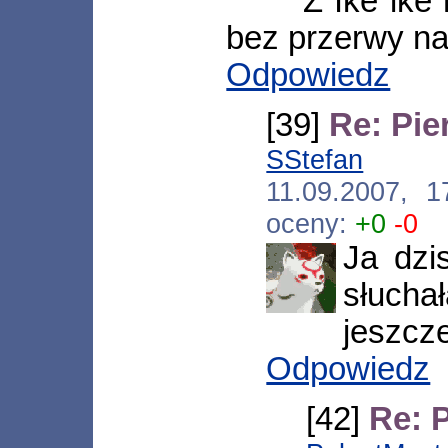
Z Ike ike
bez przerwy n
Odpowiedz
[39]
Re: Pie
SStefan
[*.n
11.09.2007, 
oceny:
+0
-0
Ja dzi
słucha
jeszcze
Odpowiedz
[42]
Re: 