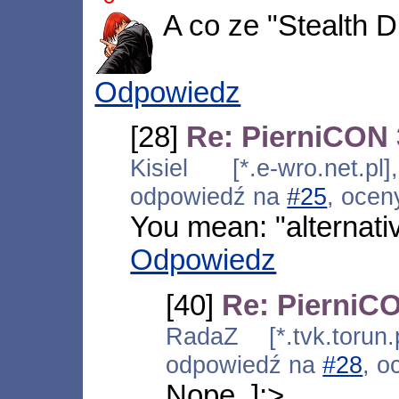
A co ze "Stealth D
Odpowiedz
[28]
Re: PierniCON 
Kisiel [*.e-wro.net.p
odpowiedź na
#25
, ocen
You mean: "alternativ
Odpowiedz
[40]
Re: PierniCO
RadaZ [*.tvk.torun.
odpowiedź na
#28
, o
Nope. ];>