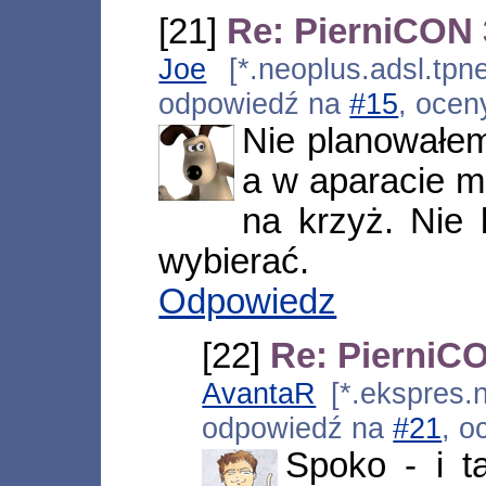
[21]
Re: PierniCON 
Joe
[*.neoplus.adsl.tpne
odpowiedź na
#15
, ocen
Nie planowałem
a w aparacie mi
na krzyż. Nie
wybierać.
Odpowiedz
[22]
Re: PierniCO
AvantaR
[*.ekspres.n
odpowiedź na
#21
, o
Spoko - i t