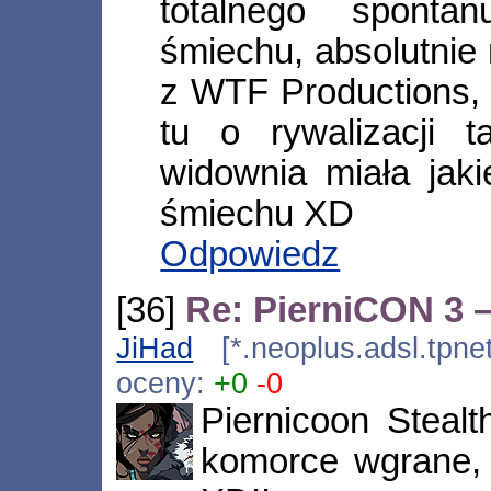
totalnego sponta
śmiechu, absolutnie 
z WTF Productions,
tu o rywalizacji
widownia miała jaki
śmiechu XD
Odpowiedz
[36]
Re: PierniCON 3 –
JiHad
[*.neoplus.adsl.tpne
oceny:
+0
-0
Piernicoon Steal
komorce wgrane,