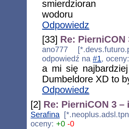
smierdzioran
wodoru
Odpowiedz
[33]
Re: PierniCON 
ano777 [*.devs.futuro
odpowiedź na
#1
, oceny
a mi się najbardzi
Dumbeldore XD to b
Odpowiedz
[2]
Re: PierniCON 3 – 
Serafina
[*.neoplus.adsl.tpn
oceny:
+0
-0