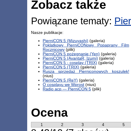
Zobacz także
Powiązane tematy:
Pie
Nasze publikacje:
PierniCON 5 (Mizuyashi)
(galeria)
Poklatkowy PierniCONowy Popaprany Film
Rocznicowy
(plik)
PierniCON 5 pożegnanie (Yen)
(galeria)
PierniCON 5 (AvantaR, Izumi)
(galeria)
PierniCON 5 - cosplay (TRIX)
(galeria)
PierniCON 5 (TRIX)
(galeria)
Rusza sprzedaż Pierniconowych koszulek!
(nius)
PierniCON 5 (ReY)
(galeria)
O cosplayu we Wprost
(nius)
Radio acp — PierniCON 5
(plik)
Ocena
1
2
3
4
5