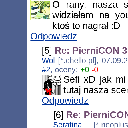
O rany, nasza 
widziałam na you
ktoś to nagrał :D
Odpowiedz
[5]
Re: PierniCON 3
Wol
[*.chello.pl], 07.09
#2
, oceny:
+0
-0
Sefi xD jak mi
tutaj nasza sce
Odpowiedz
[6]
Re: PierniCON
Serafina
[*.neoplus.