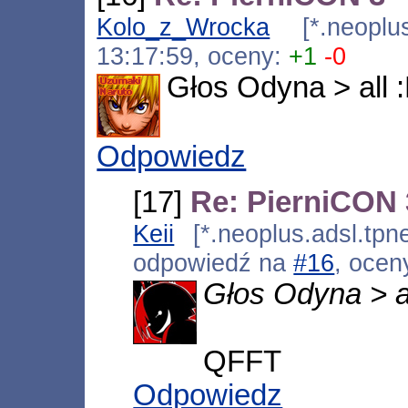
Kolo_z_Wrocka
[*.neoplus.
13:17:59, oceny:
+1
-0
Głos Odyna > all 
Odpowiedz
[17]
Re: PierniCON 
Keii
[*.neoplus.adsl.tpne
odpowiedź na
#16
, ocen
Głos Odyna > al
QFFT
Odpowiedz