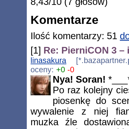
8,43/10 (7 głosów)
Komentarze
Ilość komentarzy: 51
do
[1]
Re: PierniCON 3 – 
linasakura
[*.bazapartner.
oceny:
+0
-0
Nya! Soran!
*___
Po raz kolejny ci
piosenkę do scen
wywalenie z niej fi
muzka źle dostawion