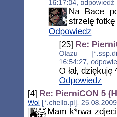
16:17:04, odpowiedź
Na Bace po
strzelę fotkę
Odpowiedz
[25]
Re: Piern
Olazu [*.ssp.di
16:54:27, odpowi
O łał, dziękuję 
Odpowiedz
[4]
Re: PierniCON 5 (
Wol
[*.chello.pl], 25.08.200
Mam k*rwa zdjeci