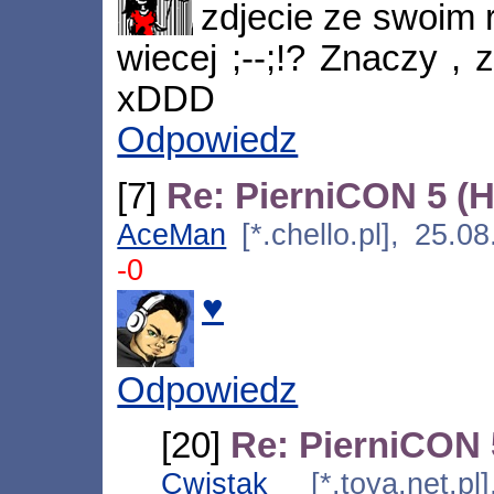
zdjecie ze swoim 
wiecej ;--;!? Znaczy ,
xDDD
Odpowiedz
[7]
Re: PierniCON 5 (
AceMan
[*.chello.pl], 25.
-0
♥
Odpowiedz
[20]
Re: PierniCON 
Cwistak
[*.toya.net.pl