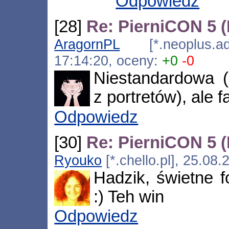
Odpowiedz
[28]
Re: PierniCON 5 
AragornPL
[*.neoplus.ads
17:14:20, oceny:
+0
-0
Niestandardowa (
z portretów), ale fa
Odpowiedz
[30]
Re: PierniCON 5 
Ryouko
[*.chello.pl], 25.08
Hadzik, świetne f
:) Teh win
Odpowiedz