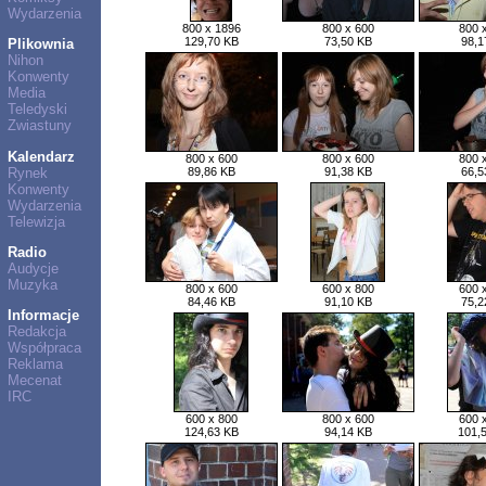
Wydarzenia
800 x 1896
800 x 600
800 
129,70 KB
73,50 KB
98,1
Plikownia
Nihon
Konwenty
Media
Teledyski
Zwiastuny
Kalendarz
800 x 600
800 x 600
800 
Rynek
89,86 KB
91,38 KB
66,5
Konwenty
Wydarzenia
Telewizja
Radio
Audycje
Muzyka
800 x 600
600 x 800
600 
84,46 KB
91,10 KB
75,2
Informacje
Redakcja
Współpraca
Reklama
Mecenat
IRC
600 x 800
800 x 600
600 
124,63 KB
94,14 KB
101,