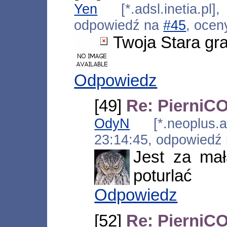
Yen
[*.adsl.inetia.pl
odpowiedź na
#45
, ocen
Twoja Stara gr
Odpowiedz
[49]
Re: PierniCO
OdyN
[*.neoplus.ad
23:14:45, odpowiedź
Jest za mał
poturlać
Odpowiedz
[52]
Re: PierniCO