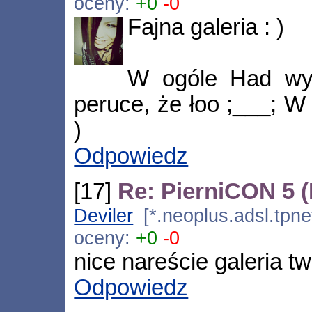
oceny:
+0
-0
Fajna galeria : )
W ogóle Had wyg
peruce, że łoo ;___; W 
)
Odpowiedz
[17]
Re: PierniCON 5 
Deviler
[*.neoplus.adsl.tpne
oceny:
+0
-0
nice nareście galeria 
Odpowiedz