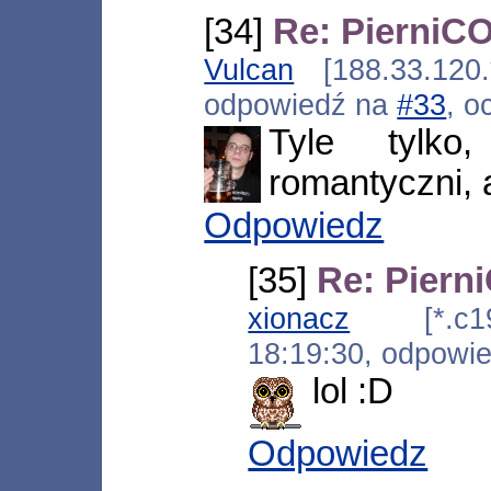
[34]
Re: PierniCO
Vulcan
[188.33.120.
odpowiedź na
#33
, o
Tyle tylk
romantyczni, a 
Odpowiedz
[35]
Re: Piern
xionacz
[*.c194
18:19:30, odpowi
lol :D
Odpowiedz