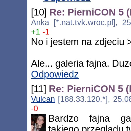
[10]
Re: PierniCON 5 
Anka [*.nat.tvk.wroc.pl], 2
+1
-1
No i jestem na zdjeciu >
Ale... galeria fajna. Du
Odpowiedz
[11]
Re: PierniCON 5 
Vulcan
[188.33.120.*], 25.0
-0
Bardzo fajna ga
takiego przeglądu 