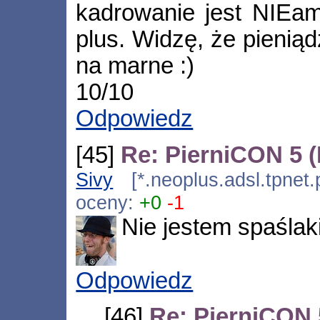
kadrowanie jest NIEam
plus. Widzę, że pieniąd
na marne :)
10/10
Odpowiedz
[45]
Re: PierniCON 5 
Sivy
[*.neoplus.adsl.tpnet.
oceny:
+0
-1
Nie jestem spaślakie
Odpowiedz
[46]
Re: PierniCON 