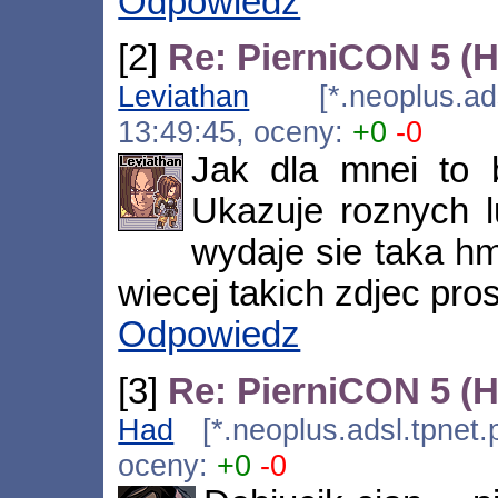
Odpowiedz
[2]
Re: PierniCON 5 (
Leviathan
[*.neoplus.adsl
13:49:45, oceny:
+0
-0
Jak dla mnei to b
Ukazuje roznych l
wydaje sie taka hmm
wiecej takich zdjec pro
Odpowiedz
[3]
Re: PierniCON 5 (
Had
[*.neoplus.adsl.tpnet.
oceny:
+0
-0