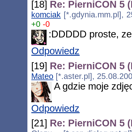
[18]
Re: PierniCON 5 
komciak
[*.gdynia.mm.pl], 2
+0
-0
:DDDDD proste, ze e
Odpowiedz
[19]
Re: PierniCON 5 
Mateo
[*.aster.pl], 25.08.2
A gdzie moje zdjęc
Odpowiedz
[21]
Re: PierniCON 5 