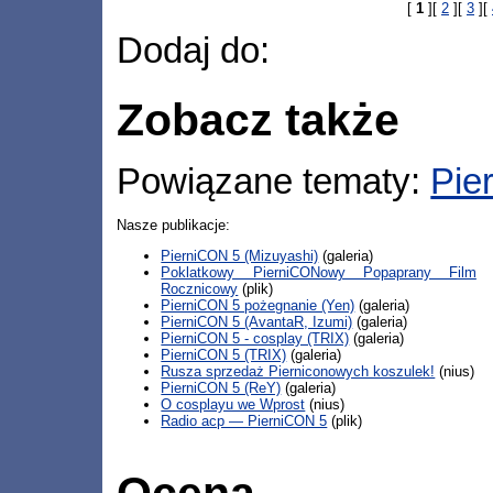
[
1
][
2
][
3
][
Dodaj do:
Zobacz także
Powiązane tematy:
Pie
Nasze publikacje:
PierniCON 5 (Mizuyashi)
(galeria)
Poklatkowy PierniCONowy Popaprany Film
Rocznicowy
(plik)
PierniCON 5 pożegnanie (Yen)
(galeria)
PierniCON 5 (AvantaR, Izumi)
(galeria)
PierniCON 5 - cosplay (TRIX)
(galeria)
PierniCON 5 (TRIX)
(galeria)
Rusza sprzedaż Pierniconowych koszulek!
(nius)
PierniCON 5 (ReY)
(galeria)
O cosplayu we Wprost
(nius)
Radio acp — PierniCON 5
(plik)
Ocena