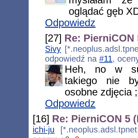
oglądać gęb X
Odpowiedz
[27]
Re: PierniCON 
Sivy
[*.neoplus.adsl.tpne
odpowiedź na
#11
, ocen
Heh, no w su
takiego nie b
osobne zdjęcia 
Odpowiedz
[16]
Re: PierniCON 5 
ichi-ju
[*.neoplus.adsl.tpnet