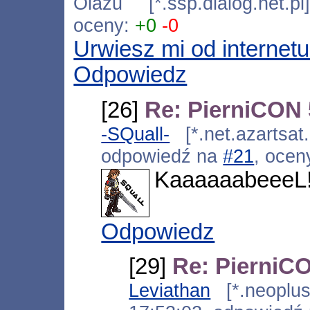
Olazu [*.ssp.dialog.net.p
oceny:
+0
-0
Urwiesz mi od internetu
Odpowiedz
[26]
Re: PierniCON 
-SQuall-
[*.net.azartsat
odpowiedź na
#21
, ocen
KaaaaaabeeeL
Odpowiedz
[29]
Re: PierniCO
Leviathan
[*.neoplus.