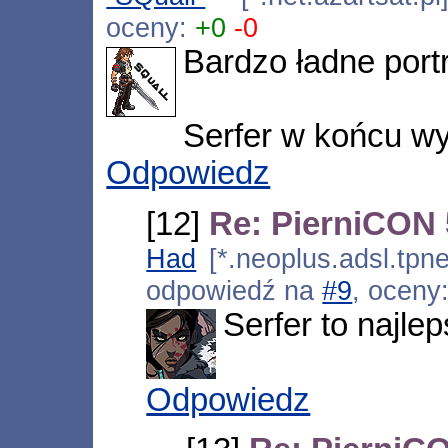
oceny:
+0
-0
Bardzo ładne portr
Serfer w końcu w
Odpowiedz
[12]
Re: PierniCON 
Had
[*.neoplus.adsl.tpne
odpowiedź na
#9
, oceny
Serfer to najle
Odpowiedz