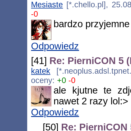
Mesiaste
[*.chello.pl], 25.
-0
bardzo przyjemne f
Odpowiedz
[41]
Re: PierniCON 5 
katek
[*.neoplus.adsl.tpnet
oceny:
+0
-0
ale kjutne te zd
nawet 2 razy lol:>
Odpowiedz
[50]
Re: PierniCON 