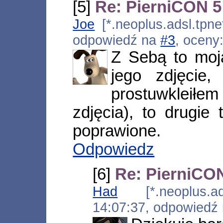
[5]
Re: PierniCON 5
Joe
[*.neoplus.adsl.tpne
odpowiedź na
#3
, oceny
Z Sebą to moj
jego zdjęcie
prostuwkleiłe
zdjęcia), to drugie
poprawione.
Odpowiedz
[6]
Re: PierniCON
Had
[*.neoplus.ads
14:07:37, odpowiedź