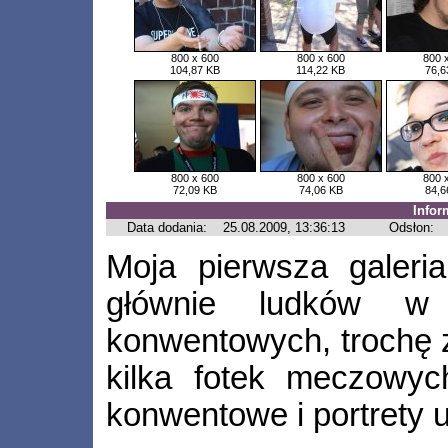
800 x 600
800 x 600
800 
104,87 KB
114,22 KB
76,6
800 x 600
800 x 600
800 
72,09 KB
74,06 KB
84,6
Infor
Data dodania:
25.08.2009, 13:36:13
Odsłon:
Moja pierwsza galeri
głównie ludków w 
konwentowych, trochę 
kilka fotek meczowyc
konwentowe i portrety 