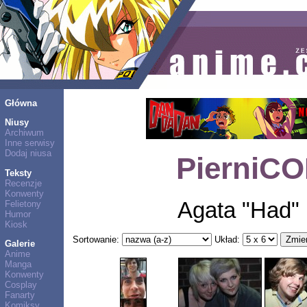
Główna
Niusy
Archiwum
Inne serwisy
Dodaj niusa
PierniCO
Teksty
Recenzje
Konwenty
Agata "Had"
Felietony
Humor
Kiosk
Sortowanie:
Układ:
Galerie
Anime
Manga
Konwenty
Cosplay
Fanarty
Komiksy