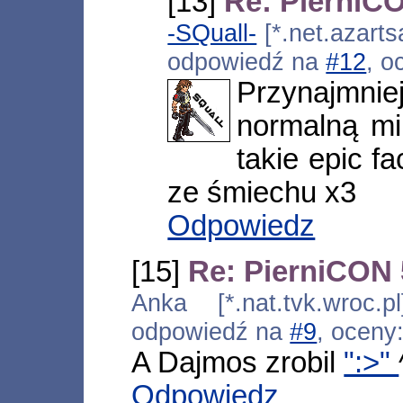
[13]
Re: PierniCO
-SQuall-
[*.net.azarts
odpowiedź na
#12
, o
Przynajmni
normalną mi
takie epic f
ze śmiechu x3
Odpowiedz
[15]
Re: PierniCON 
Anka [*.nat.tvk.wroc.p
odpowiedź na
#9
, oceny
A Dajmos zrobil
":>"
Odpowiedz