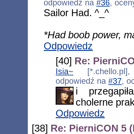
odpowiedź na
#36
, ocen
Sailor Had. ^_^
*Had boob power, ma
Odpowiedz
[40]
Re: PierniCO
Isia~
[*.chello.pl]
odpowiedź na
#37
, o
i przegapił
cholerne prak
Odpowiedz
[38]
Re: PierniCON 5 