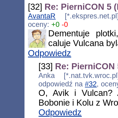
[32]
Re: PierniCON 5 
AvantaR
[*.ekspres.net.p
oceny:
+0
-0
Dementuje plotki
caluje Vulcana byl
Odpowiedz
[33]
Re: PierniCON 
Anka [*.nat.tvk.wroc.p
odpowiedź na
#32
, ocen
O, Avik i Vulcan?
Bobonie i Kolu z Wro
Odpowiedz