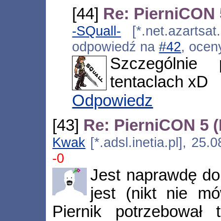
[44]
Re: PierniCON 
-SQuall-
[*.net.azartsat
odpowiedź na
#42
, ocen
Szczególnie
tentaclach xD
Odpowiedz
[43]
Re: PierniCON 5 
Kwak
[*.adsl.inetia.pl], 25
-0
Jest naprawdę dob
jest (nikt nie m
Piernik potrzebował t