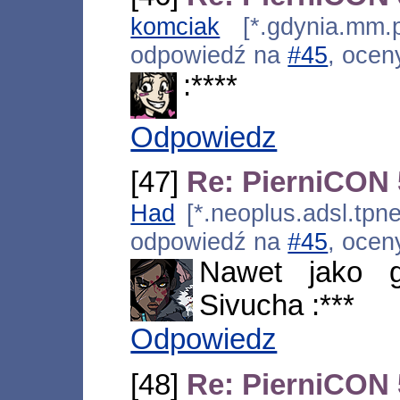
komciak
[*.gdynia.mm.p
odpowiedź na
#45
, ocen
:****
Odpowiedz
[47]
Re: PierniCON 
Had
[*.neoplus.adsl.tpne
odpowiedź na
#45
, ocen
Nawet jako 
Sivucha :***
Odpowiedz
[48]
Re: PierniCON 