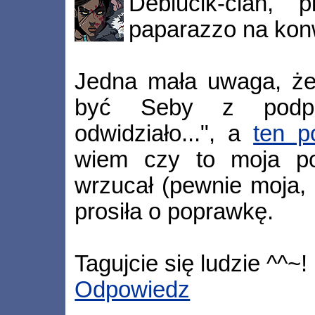
Debiucik-cian, 
paparazzo na kon
Jedna mała uwaga, że 
być Seby z podp
odwidziało...", a
ten p
wiem czy to moja po
wrzucał (pewnie moja,
prosiła o poprawkę.
Tagujcie się ludzie ^^~!
Odpowiedz