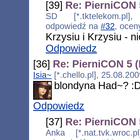
[39]
Re: PierniCON 
SD [*.tktelekom.pl]
odpowiedź na
#32
, ocen
Krzysiu i Krzysiu - n
Odpowiedz
[36]
Re: PierniCON 5 
Isia~
[*.chello.pl], 25.08.20
blondyna Had~? :
Odpowiedz
[37]
Re: PierniCON 
Anka [*.nat.tvk.wroc.p