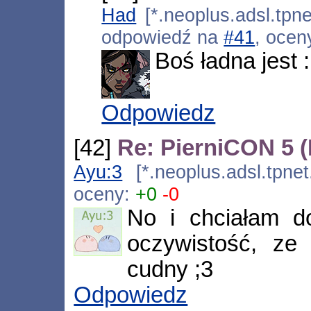
Had
[*.neoplus.adsl.tpne
odpowiedź na
#41
, ocen
Boś ładna jest 
Odpowiedz
[42]
Re: PierniCON 5 
Ayu:3
[*.neoplus.adsl.tpnet
oceny:
+0
-0
No i chciałam d
oczywistość, ze 
cudny ;3
Odpowiedz