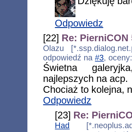
Dziękuję bar
Odpowiedz
[22]
Re: PierniCON 
Olazu [*.ssp.dialog.net
odpowiedź na
#3
, oceny
Świetna galeryj
najlepszych na acp.
Chociaż to kolejna, 
Odpowiedz
[23]
Re: PierniCO
Had
[*.neoplus.ads