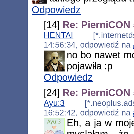
Odpowiedz
[14]
Re: PierniCON 
HENTAI
[*.internetds
14:56:34, odpowiedź na
no bo nawet m
pojawiła :p
Odpowiedz
[24]
Re: PierniCON 
Ayu:3
[*.neoplus.adsl
16:52:42, odpowiedź na
Eh, a ja w moje
myslałam że 