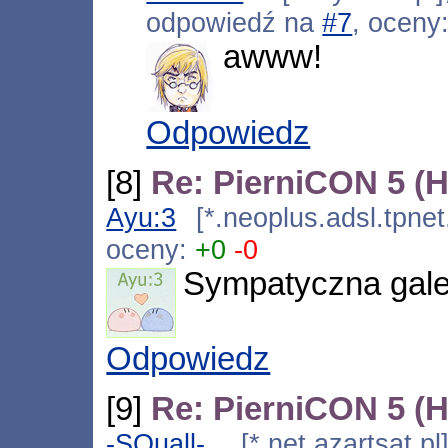
odpowiedź na
#7
, oceny
awww!
Odpowiedz
[8]
Re: PierniCON 5 (
Ayu:3
[*.neoplus.adsl.tpnet
oceny:
+0
-0
Sympatyczna gale
Odpowiedz
[9]
Re: PierniCON 5 (
-SQuall-
[*.net.azartsat.p