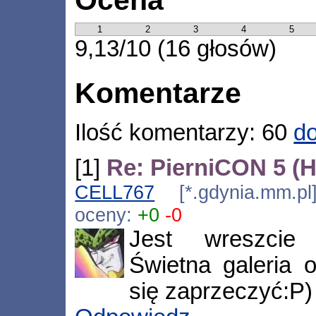
1
2
3
4
5
9,13/10 (16 głosów)
Komentarze
Ilość komentarzy: 60
do
[1]
Re: PierniCON 5 (
CELL767
[*.gdynia.mm.pl
oceny:
+0
-0
Jest wreszcie 
Świetna galeria o
się zaprzeczyć:P)