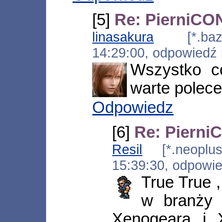
[5]
Re: PierniCON
linasakura
[*.bazap
14:29:00, odpowiedź
Wszystko co
warte polece
Odpowiedz
[6]
Re: Pierni
Resil
[*.neoplus.
15:39:30, odpowi
True True 
w branży 
Xenogeara i 