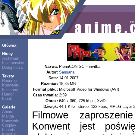
Główna
Niusy
Archiwum
Inne serwisy
Nazwa:
PierniCON GC – invitka
Dodaj niusa
Autor:
Sansana
Teksty
Data:
14.01.2007
Recenzje
Rozmiar:
18,35 MB
Konwenty
Format pliku:
Microsoft Video for Windows (AVI)
Felietony
Humor
Czas trwania:
2:59
Kiosk
Obraz:
640 x 360, 725 kbps, XviD
Dźwięk:
44,1 KHz, stereo, 122 kbps, MPEG-Layer 
Galerie
Anime
Filmowe zaproszen
Manga
Konwenty
Konwent jest poświ
Cosplay
Fanarty
Komiksy