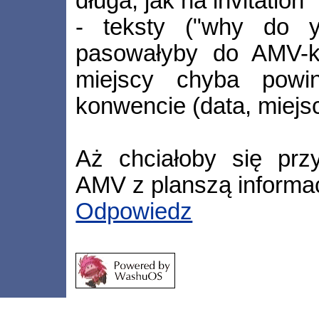
długa, jak na invitation
- teksty ("why do y
pasowałyby do AMV-ki
miejscy chyba powi
konwencie (data, miejsc
Aż chciałoby się prz
AMV z planszą informac
Odpowiedz