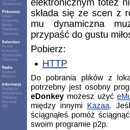
elektronicznym toteż n
Wydarzenia
składa się ze scen z r
Plikownia
Nihon
Konwenty
mu dynamiczna muz
Media
Teledyski
przypaść do gustu miło
Zwiastuny
Kalendarz
Pobierz:
Rynek
Konwenty
Wydarzenia
Telewizja
HTTP
Radio
Audycje
Do pobrania plików z lok
Muzyka
Informacje
potrzebny jest osobny pro
Redakcja
Współpraca
eDonkey
możesz użyć
eMu
Reklama
Mecenat
między innymi
Kazaa
. Jeś
IRC
ściągnąłeś pomóż ściągnąć
swoim programie p2p.