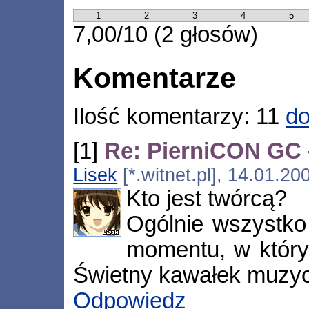
1
2
3
4
5
7,00/10 (2 głosów)
Komentarze
Ilość komentarzy: 11
do
[1]
Re: PierniCON GC –
Lisek
[*.witnet.pl], 14.01.2
Kto jest twórcą?
Ogólnie wszystko
momentu, w który
Świetny kawałek muzycz
Odpowiedz