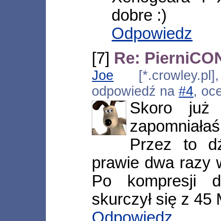
dobre :)
Odpowiedz
[7]
Re: PierniCON
Joe
[*.crowley.pl]
odpowiedź na
#4
, oc
Skoro ju
zapomniała
Przez to d
prawie dwa razy w
Po kompresji 
skurczył się z 45
Odpowiedz