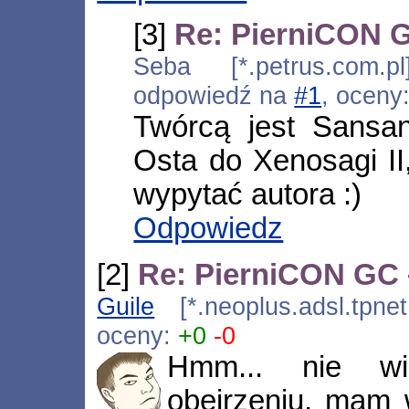
[3]
Re: PierniCON G
Seba [*.petrus.com.p
odpowiedź na
#1
, oceny
Twórcą jest Sansa
Osta do Xenosagi II
wypytać autora :)
Odpowiedz
[2]
Re: PierniCON GC –
Guile
[*.neoplus.adsl.tpnet
oceny:
+0
-0
Hmm... nie w
obejrzeniu, mam w