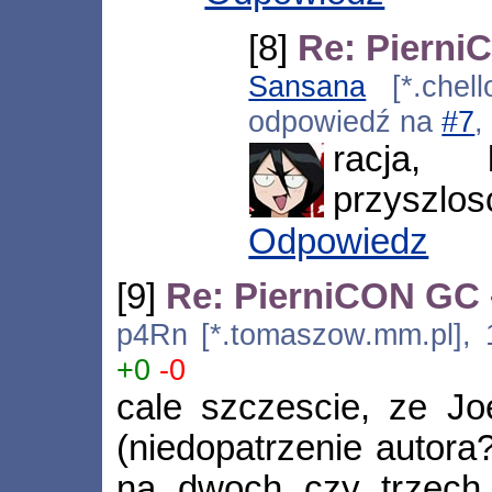
[8]
Re: Pierni
Sansana
[*.chell
odpowiedź na
#7
,
racja,
przyszlosc
Odpowiedz
[9]
Re: PierniCON GC –
p4Rn [*.tomaszow.mm.pl], 
+0
-0
cale szczescie, ze J
(niedopatrzenie autora
na dwoch czy trzech u