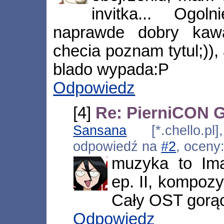
invitka... Ogol
naprawde dobry kaw
checia poznam tytul;)), 
blado wypada:P
Odpowiedz
[4]
Re: PierniCON G
Sansana
[*.chello.pl
odpowiedź na
#2
, oceny
muzyka to Im
ep. II, kompozy
Cały OST gorą
Odpowiedz