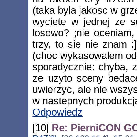
(taka byla jakosc w grz
wyciete w jednej ze s
losowo? ;nie oceniam, 
trzy, to sie nie znam 
(choc wykasowalem od
sporadycznie: chyba, z
ze uzyto sceny bedacej
uwierzyc, ale nie wszys
w nastepnych produkcja
Odpowiedz
[10]
Re: PierniCON GC 