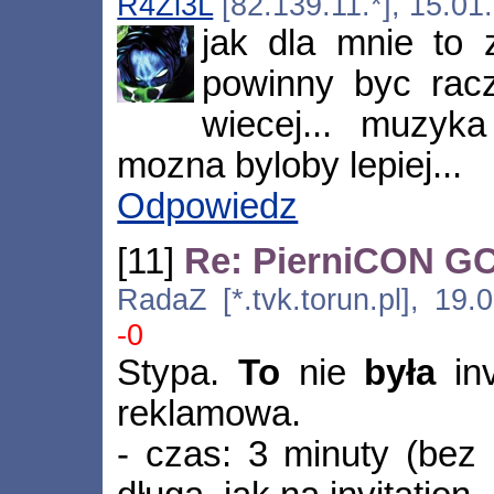
R4Zi3L
[82.139.11.*], 15.01
jak dla mnie to 
powinny byc racze
wiecej... muzyk
mozna byloby lepiej...
Odpowiedz
[11]
Re: PierniCON GC 
RadaZ [*.tvk.torun.pl], 19
-0
Stypa.
To
nie
była
inv
reklamowa.
- czas: 3 minuty (bez 