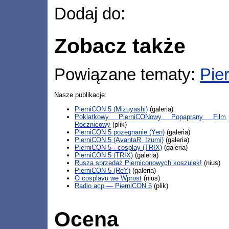
Dodaj do:
Zobacz także
Powiązane tematy:
Pie
Nasze publikacje:
PierniCON 5 (Mizuyashi)
(galeria)
Poklatkowy PierniCONowy Popaprany Film
Rocznicowy
(plik)
PierniCON 5 pożegnanie (Yen)
(galeria)
PierniCON 5 (AvantaR, Izumi)
(galeria)
PierniCON 5 - cosplay (TRIX)
(galeria)
PierniCON 5 (TRIX)
(galeria)
Rusza sprzedaż Pierniconowych koszulek!
(nius)
PierniCON 5 (ReY)
(galeria)
O cosplayu we Wprost
(nius)
Radio acp — PierniCON 5
(plik)
Ocena