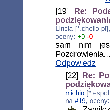
[19]
Re: Pod
podziękowani
Lincia [*.chello.p
oceny:
+0
-0
sam nim jest
Pozdrowienia..
Odpowiedz
[22]
Re: Po
podziękowa
michio
[*.espol
na
#19
, oceny
Zamilcz