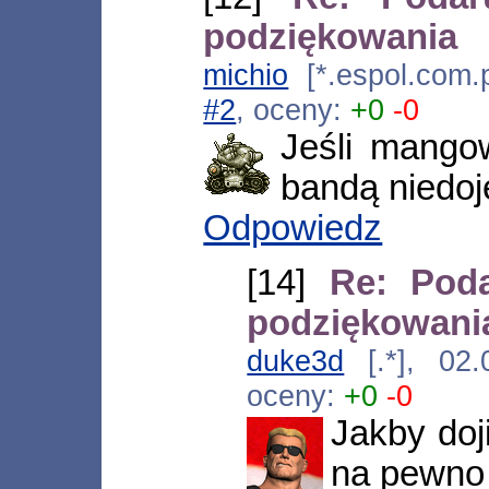
podziękowania
michio
[*.espol.com.
#2
, oceny:
+0
-0
Jeśli mango
bandą niedoje
Odpowiedz
[14]
Re: Pod
podziękowani
duke3d
[.*], 02
oceny:
+0
-0
Jakby doj
na pewno 