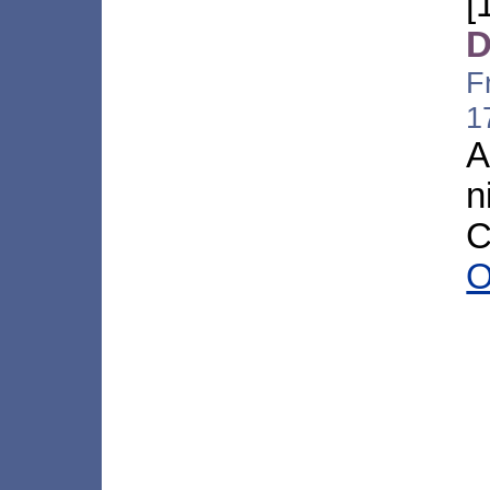
D
F
1
A
n
C
O