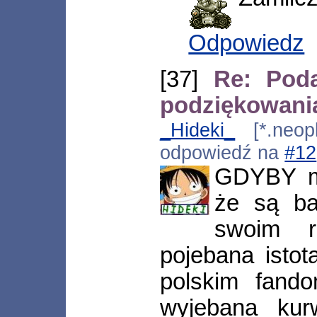
Odpowiedz
[37]
Re: Pod
podziękowani
_Hideki_
[*.neopl
odpowiedź na
#12
GDYBY ma
że są ba
swoim re
pojebana istot
polskim fand
wyjebana kur