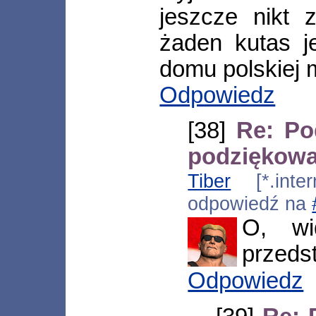
jeszcze nikt
żaden kutas j
domu polskiej 
Odpowiedz
[38]
Re: Po
podziękowa
Tiber
[*.inter
odpowiedź na
O, wi
przedst
Odpowiedz