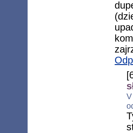
dup
(dz
up
kom
zajr
Odp
[
s
V
o
T
s