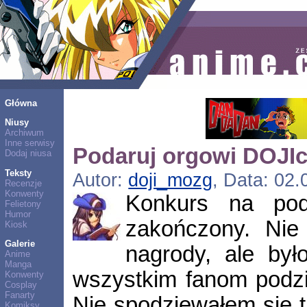
Główna
Niusy
Archiwum
Inne serwisy
Podaruj orgowi DOJIc
Dodaj niusa
Teksty
Autor:
doji_mozg
, Data: 02.
Recenzje
Konwenty
Konkurs na pod
Felietony
Humor
zakończony. Nie
Kiosk
Galerie
nagrody, ale był
Anime
Manga
wszystkim fanom podzi
Konwenty
Cosplay
Fanarty
Nie spodziewałem się 
Komiksy