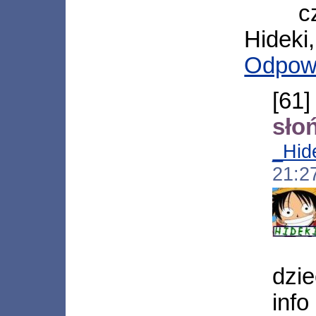
c
Hideki,
Odpow
[61
sło
_Hid
21:2
dzie
info