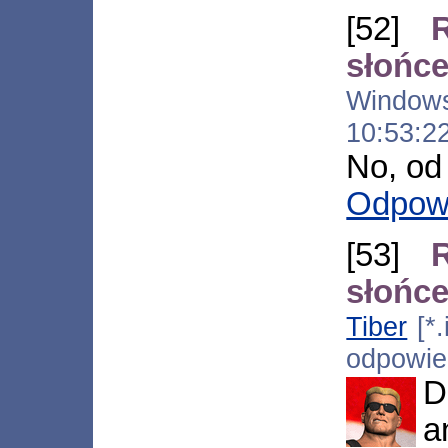
[52]
słońce
Window
10:53:2
No, od 
Odpow
[53]
słońce
Tiber
[*.
odpowi
D
a