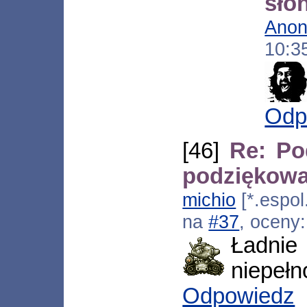
sło
Ano
10:3
Odp
[46]
Re: Po
podziękowa
michio
[*.espol
na
#37
, oceny
Ładnie
niepełn
Odpowiedz