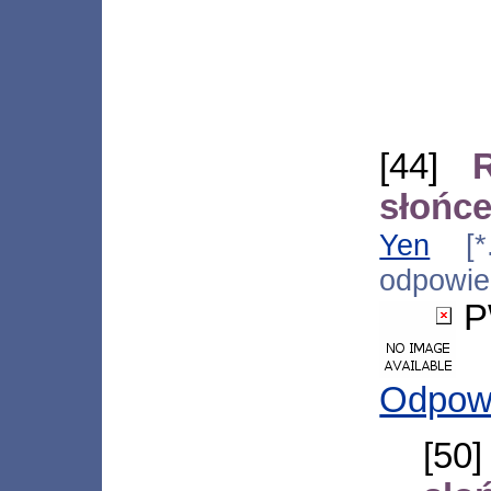
[44]
słońce
Yen
[*.i
odpowi
P
Odpow
[50