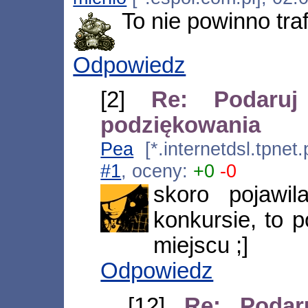
To nie powinno tr
Odpowiedz
[2]
Re: Podaruj
podziękowania
Pea
[*.internetdsl.tpne
#1
, oceny:
+0
-0
skoro pojaw
konkursie, to 
miejscu ;]
Odpowiedz
[12]
Re: Podar