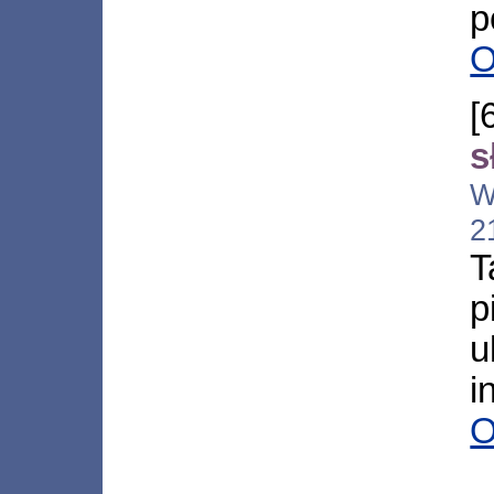
p
O
[
s
W
2
T
p
u
i
O