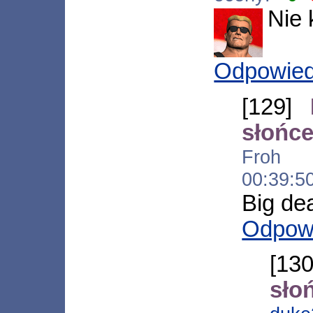
Nie 
Odpowie
[129]
słońce
Froh [*
00:39:5
Big de
Odpow
[13
sło