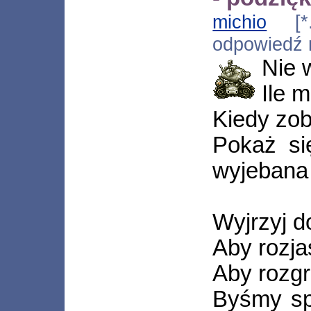
michio
[*.e
odpowiedź
Nie 
Ile 
Kiedy zo
Pokaż si
wyjebana
Wyjrzyj d
Aby rozja
Aby rozg
Byśmy sp