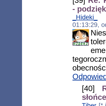
[39]
Re: 
- podzię
_Hideki_
[*
01:13:29, 
Nie
tole
eme
tegorocz
obecnośc
Odpowie
[40]
słońce
Tiber
[*.