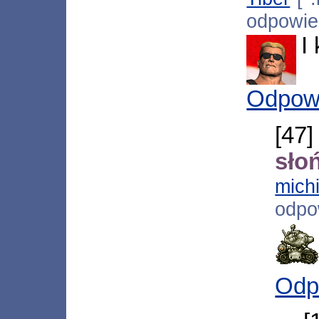
odpowi
I
Odpow
[47
sło
mich
odpo
Odp