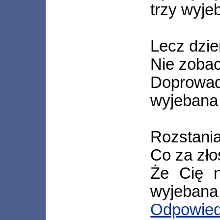
trzy wyje
Lecz dzie
Nie zobac
Doprowad
wyjebana
Rozstania
Co za zło
Że Cię n
wyjebana
Odpowie