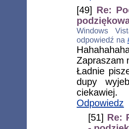
[49]
Re: Po
podziękowa
Windows Vista
odpowiedź na
Hahahahahah
Zapraszam 
Ładnie pisz
dupy wyjeb
ciekawiej.
Odpowiedz
[51]
Re: 
- podzię