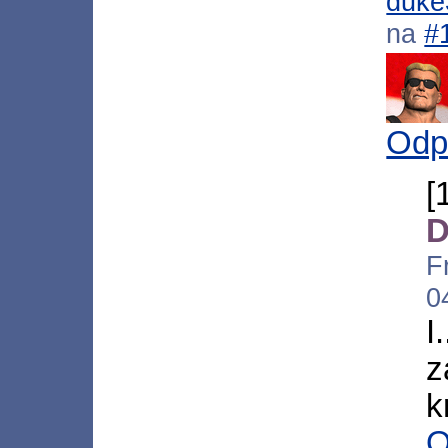
duke
na
#
Odp
D
F
0
I
z
k
O