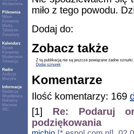
Wydarzenia
miło z tego powodu. D
Plikownia
Nihon
Konwenty
Media
Dodaj do:
Teledyski
Zwiastuny
Kalendarz
Zobacz także
Rynek
Konwenty
Wydarzenia
Z tą publikacją nie są jeszcze powiązane żadne sznurki.
Telewizja
Dodaj sznurek
Radio
Audycje
Komentarze
Muzyka
Informacje
Redakcja
Ilość komentarzy: 169
Współpraca
Reklama
Mecenat
[1]
Re: Podaruj o
IRC
podziękowania
michio
[*.espol.com.pl], 02.