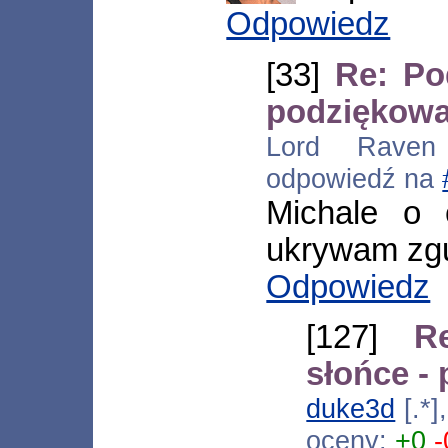
Odpowiedz
[33]
Re: Po
podziękowa
Lord Raven [
odpowiedź na
Michale o 
ukrywam zgu
Odpowiedz
[127]
R
słońce -
duke3d
[.*]
oceny:
+0
-